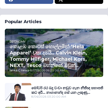
Popular Articles
ECONOMY
කොළඹ කොටස් හොල්ලමින් ‘Hela
Apparel’ වසා දමයි.. Calvin Klein,
Tommy Hilfiger, Michael Kors,
NEXT, Tesco මහන්නේ ඔවුන්..
lanka C news
-
8/07/2026 09:20:00 AM
මෝටර් රථ බදු වංචා නඩුව ගැන නීතීඥ සභාපති
කට අරී... නාගානන්ද ගස් යන ලකුණු...
8/06/2026 03:20:00 AM