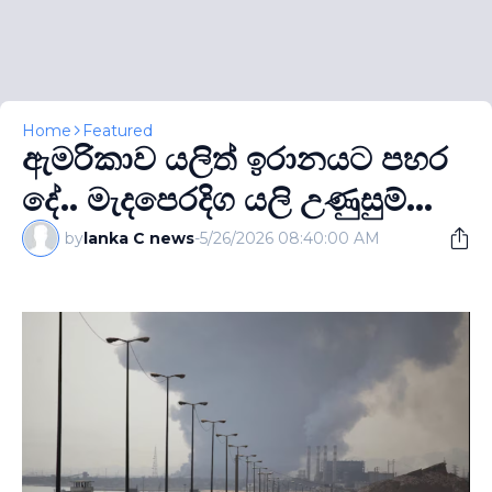
Home
Featured
ඇමරිකාව යලිත් ඉරානයට පහර
දේ.. මැදපෙරදිග යලි උණුසුම්...
by
lanka C news
-
5/26/2026 08:40:00 AM