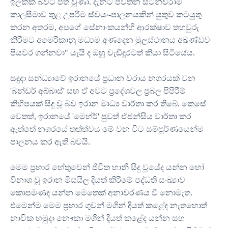
ඉලක්ක බවට පත් වුණා. දැනට පවතින සටන්විරාම
කාලසීමාව තුළ උපරිම ස්වයං-පාලනයකින් යුතුව කටයුතු
කරන අතරම, අපගේ සේනාංකයන්හි ආරක්ෂාව තහවුරු
කිරීමට අමෙරිකානු මධ්‍යම අණදෙන මුලස්ථානය අඛණ්ඩව
පියවර ගන්නවා" යැයි ද ඔහු වැඩිදුරටත් කියා සිටියේය.
සඳුදා සන්ධ්‍යාවේ ඉරානයේ ප්‍රධාන වරාය නගරයක් වන
'බන්ඩර් අබ්බාස්' සහ ඒ අවට ප්‍රදේශවල ප්‍රබල පිපිරීම්
කිහිපයක් සිදු වූ බව ඉරාන මාධ්‍ය වාර්තා කර තිබේ. කෙසේ
වෙතත්, ඉරානයේ 'මෙහ්ර්' පුවත් ඒජන්සිය වාර්තා කර
ඇත්තේ නගරයේ තත්ත්වය මේ වන විට සම්පූර්ණයෙන්ම
පාලනය කර ඇති බවයි.
මෙම ප්‍රහාර හේතුවෙන් ජීවිත හානි සිදු වූයේද යන්න හෝ
විනාශ වූ ඉරාන මිසයිල දියත් කිරීමේ පද්ධති සංඛ්‍යාව
කොපමණද යන්න මෙතෙක් අනාවරණය වී නොමැත.
එමෙන්ම මෙම ප්‍රහාර ගුවන් මගින් දියත් කළේද නැතහොත්
නාවික හමුදා නෞකා මගින් දියත් කළේද යන්න සහ