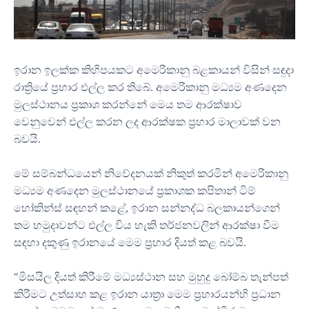
ඉරාන ඉලක්ක කිහිපයකට අමෙරිකානු බළකායන් විසින් සඳුදා
රාත්‍රියේ ප්‍රහාර එල්ල කර තිබේ. අමෙරිකානු මධ්‍යම අණදෙන
මුලස්ථානය ප්‍රකාශ කරන්නේ මෙය තම ආරක්ෂාව
වෙනුවෙන් එල්ල කරන ලද ආරක්ෂක ප්‍රහාර මාලාවක් වන
බවයි.
මේ සම්බන්ධයෙන් නිවේදනයක් නිකුත් කරමින් අමෙරිකානු
මධ්‍යම අණදෙන මුලස්ථානයේ ප්‍රකාශක කපිතාන් ටිම්
හෝකින්ස් සඳහන් කළේ, ඉරාන සන්නද්ධ බලකායන්ගෙන්
තම හමුදාවන්ට එල්ල විය හැකි තර්ජනවලින් ආරක්ෂා වීම
සඳහා දකුණු ඉරානයේ මෙම ප්‍රහාර දියත් කළ බවයි.
"මිසයිල දියත් කිරීමේ මධ්‍යස්ථාන සහ මුහුදු බෝම්බ තැන්පත්
කිරීමට උත්සාහ කළ ඉරාන යාත්‍රා මෙම ප්‍රහාරයන්හි ප්‍රධාන