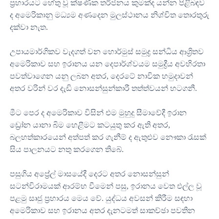
ප්‍රහාරයට හේතු වූ ක්ෂණික තර්ජනය කුමක්ද යන්න පිළිබඳව
ද අමෙරිකානු මධ්‍යම අණදෙන මුලස්ථානය නිශ්චිත තොරතුරු
දක්වා නැත.
උපායමාර්ගිකව වැදගත් වන හොර්මුස් සමුද්‍ර සන්ධිය ආශ්‍රිතව
අමෙරිකාව සහ ඉරානය යන දෙපාර්ශ්වයම සමුද්‍රීය අවහිරතා
පවත්වාගෙන යනු ලබන අතර, දෙරටේ නාවික හමුදාවන්
අතර වරින් වර දැඩි නොසන්සුන්කාරී තත්ත්වයන් හටගනී.
මීට පෙර ද අමෙරිකාව විසින් එම මුහුදු සීමාවේදී ඉරාන
ඩ්‍රෝන යානා බිම හෙළීමට කටයුතු කර ඇති අතර,
බලහත්කාරයෙන් අත්පත් කර ගැනීම් ද ඇතුළුව නෞකා රැසක්
සිය පාලනයට නතු කරගෙන තිබේ.
පසුගිය අප්‍රේල් මාසයේදී දෙරට අතර නොසන්සුන්
සටන්විරාමයක් ආරම්භ වීමෙන් පසු, ඉරානය වෙත එල්ල වූ
පළමු සෘජු ප්‍රහාරය මෙය වේ. යුද්ධය අවසන් කිරීම සඳහා
අමෙරිකාව සහ ඉරානය අතර දැනටමත් සාකච්ඡා පවතින