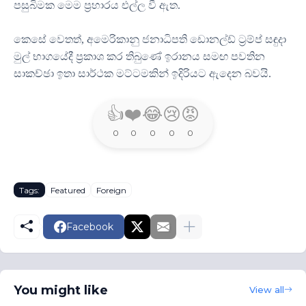
පසුබිමක මෙම ප්‍රහාරය එල්ල වී ඇත.
කෙසේ වෙතත්, අමෙරිකානු ජනාධිපති ඩොනල්ඩ් ට්‍රම්ප් සඳුදා
මුල් භාගයේදී ප්‍රකාශ කර තිබුණේ ඉරානය සමඟ පවතින
සාකච්ඡා ඉතා සාර්ථක මට්ටමකින් ඉදිරියට ඇදෙන බවයි.
👍
❤️
😂
😢
😡
0
0
0
0
0
Tags:
Featured
Foreign
Facebook
You might like
View all