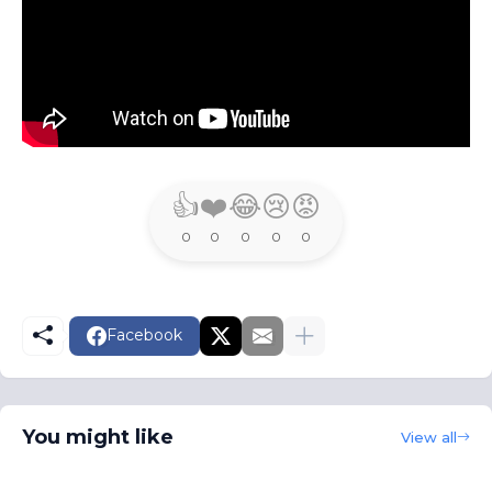
👍
❤️
😂
😢
😡
0
0
0
0
0
Facebook
You might like
View all