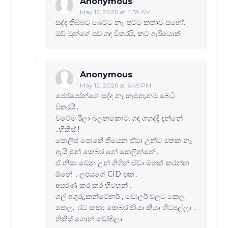
Anonymous
May 12, 2026 at 4:59 AM
සද්ද තිබ්බට බෙට්ට නෑ. පට්ට කතාව සහෝ.
ඔව් මුන්ගේ පඩ ගඳ විතරයි, කට ඇරියොත්.
Anonymous
May 12, 2026 at 6:49 PM
ජෙප්පෝන්ගේ සද්ද නෑ හැමතැනම බෙටි
විතරයි..
වටේම රීලා බලනකොට..ගඳ ගහද්දි දන්නේ
..හිකිස් !
පොලිස් පොතේ තියෙන ඒවා උන්ට මතක නෑ
ඇයි මුන් කෙබර නේ කෙලින්නේ..
ඒ නිසා වෙන උන් ගිහින් ඒවා මතක් කරන්න
ඕනේ .. ලපයගේ CID එක..
අසරණ කර කර හිටහන් ..
ගල් අගුරු,කන්ටේනර් , ඩොලර් වලට කෙල
කෙල.. රට කකා කෙබර කියා කියා හිටපල්ලා ..
හිකිස් ගොන් ඩෝබීලා