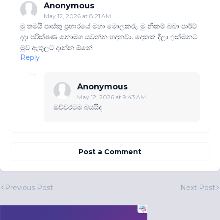
Anonymous
May 12, 2026 at 8:21 AM
මු තමයි පාස්කු ප්‍රහාරයේ මහා මොලකරු. මු නිකම් බබා පාර්ට්
දදා පරීක්ෂණ නොමග යවන්න හදනවා. දෙකක් දීලා ඉක්මනට
මුව ඇතුලට දාන්න ඕනේ
Reply
Anonymous
May 12, 2026 at 9:43 AM
ඔච්චරටම බයයිද
Post a Comment
Previous Post
Next Post