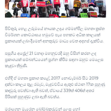
පිවිතුරු හෙළ උරුමයේ නායක උදය ගම්මන්පිල මහතා ත්‍රස්ත
විමර්ශන කොට්ඨාසය හමුවේ පැය පහකට අධික කාලයක්
ප්‍රකාශයක් ලබා දීමෙන් අනතුරුව මාධ්‍ය වෙත අදහස් දැක්වීය.
පසුගිය අප්‍රේල් 21 වනදා මහනුවරදී ඔහු විසින් කරන ලද
ප්‍රකාශයක් සම්බන්ධයෙන් ප්‍රශ්න කිරීම සඳහා ඔහුව මෙලෙස
කැඳවා තිබුණි.
එහිදී ඒ මහතා ප්‍රකාශ කළේ, 2017 නොවැම්බර් සිට 2019
දක්වා කාලය තුළ රඹෑව, මැදවච්චිය ඇතුළු ස්ථාන 17ක පුහුණු
කඳවුරු පවත්වා ඇති බවත්, ඒවායේ 339ත් 406ත් අතර
පිරිසක් පුහුණුව ලබා ඇති බවත්ය.
මරාගෙන මැරෙන බෝම්බකරුවන් ලෙස හෝ