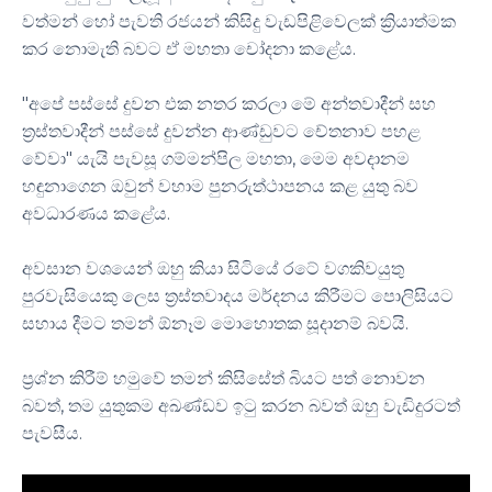
වත්මන් හෝ පැවති රජයන් කිසිදු වැඩපිළිවෙලක් ක්‍රියාත්මක
කර නොමැති බවට ඒ මහතා චෝදනා කළේය.
"අපේ පස්සේ දුවන එක නතර කරලා මේ අන්තවාදීන් සහ
ත්‍රස්තවාදීන් පස්සේ දුවන්න ආණ්ඩුවට චේතනාව පහළ
වේවා" යැයි පැවසූ ගම්මන්පිල මහතා, මෙම අවදානම
හඳුනාගෙන ඔවුන් වහාම පුනරුත්ථාපනය කළ යුතු බව
අවධාරණය කළේය.
අවසාන වශයෙන් ඔහු කියා සිටියේ රටේ වගකිවයුතු
පුරවැසියෙකු ලෙස ත්‍රස්තවාදය මර්දනය කිරීමට පොලිසියට
සහාය දීමට තමන් ඕනෑම මොහොතක සූදානම් බවයි.
ප්‍රශ්න කිරීම් හමුවේ තමන් කිසිසේත් බියට පත් නොවන
බවත්, තම යුතුකම අඛණ්ඩව ඉටු කරන බවත් ඔහු වැඩිදුරටත්
පැවසීය.