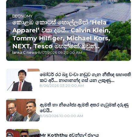
ECONOMY
කොළඹ කොටස් හොල්ලමින් ‘Hela
Apparel’ වසා දමයි.. Calvin Klein,
Tommy Hilfiger, Michael Kors,
NEXT, Tesco මහන්නේ ඔවුන්..
lanka C news
-
8/07/2026 09:20:00 AM
මෝටර් රථ බදු වංචා නඩුව ගැන නීතීඥ සභාපති
කට අරී... නාගානන්ද ගස් යන ලකුණු...
8/06/2026 03:20:00 AM
ඇමති හා නියෝජ්‍ය ඇමති අතර ගැටුමක් දරුණු
වෙයි..
8/05/2026 10:00:00 AM
Mr Koththu අවන්හල් ජාලය