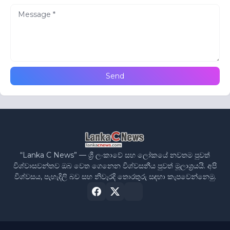
“Lanka C News” — ශ්‍රී ලංකාවේ සහ ලෝකයේ නවතම පුවත්
විශ්වාසවන්තව ඔබ වෙත ගෙනෙන විශ්වසනීය පුවත් මූලාශ්‍රයයි. අපි
විශ්වසය, පැහැදිලි බව සහ නිවැරදි තොරතුරු සඳහා කැපවෙන්නෙමු.