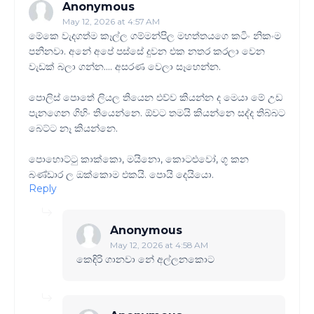
Anonymous
May 12, 2026 at 4:57 AM
මේකෙ වැදගත්ම කෑල්ල ගම්මන්පිල මහත්තයගෙ කටිං නිකංම
පනිනවා. අනේ අපේ පස්සේ දුවන එක නතර කරලා වෙන
වැඩක් බලා ගන්න.... අසරණ වෙලා සෑහෙන්න.
පොලිස් පොතේ ලියල තියෙන එව්ව කියන්න ද මෙයා මේ උඩ
පැනගෙන ගිහිං තියෙන්නෙ. ඕවට තමයි කියන්නෙ සද්ද තිබ්බට
බෙට්ට නෑ කියන්නෙ.
පොහොට්ටු කාක්කො, මයිනො, කොටළුවෝ, ගූ කන
බණ්ඩාර ල ඔක්කොම එකයි. පොයි දෙයියො.
Reply
Anonymous
May 12, 2026 at 4:58 AM
කෙඳිරි ගානවා නේ අල්ලනකොට