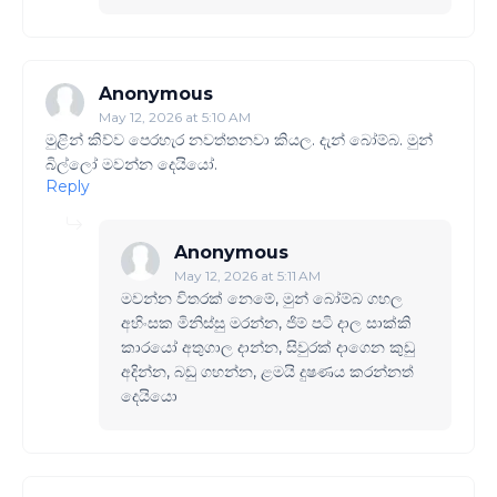
Anonymous
May 12, 2026 at 5:10 AM
මුළින් කිව්ව පෙරහැර නවත්තනවා කියල. දැන් බෝම්බ. මුන්
බිල්ලෝ මවන්න දෙයියෝ.
Reply
Anonymous
May 12, 2026 at 5:11 AM
මවන්න විතරක් නෙමේ, මුන් බෝම්බ ගහල
අහිංසක මිනිස්සු මරන්න, ජිම් පටි දාල සාක්කි
කාරයෝ අතුගාල දාන්න, සිවුරක් දාගෙන කුඩු
අදින්න, බඩු ගහන්න, ළමයි දුෂණය කරන්නත්
දෙයියො