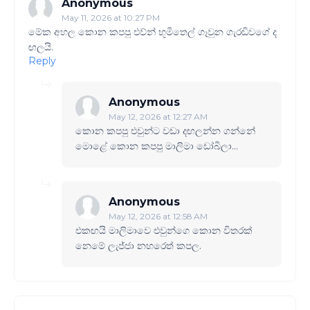
Anonymous
May 11, 2026 at 10:27 PM
මේක අහල කොන කපපු එව්න් භූමිතෙල් ගෑවුන ගැරඬිවගේ ද
ඟලයි.
Reply
Anonymous
May 12, 2026 at 12:27 AM
කොන කපපු එවුන්ට වඩා දඟලන්න ගන්නේ
මොළේ කොන කපපු මාලිමා ඩෝබිලා...
Anonymous
May 12, 2026 at 12:58 AM
එකඟයි මාලිමාවෙ එවුන්ගෙ කොන විතරක්
නෙමේ ලැජ්ජා නහරෙත් කපල.