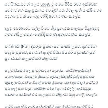
වෙඩික්කරුවන් ලෙස පුහුණු වූ මෙම පිරිස 300 ඉක්මවන
බවට තමන් කළ ප්‍රකාශය පොලිස් පොත්වල ඇති සාක්ෂි මතම
පදනම් වූවක් බව ඔහු එහිදී අවධාරණය කළේය.
දළදා පෙරහැරට එල්ල වීමට තිබූ ප්‍රහාරක සැලසුම පිළිබඳවද
ගම්මන්පිල මහතා මෙහිදී කරුණු අනාවරණය කළේය.
එෆ්.බී.අයි (FBI) දිවුරුම් ප්‍රකාශ සහ සාක්ෂි උපුටා දක්වමින්
ඔහු පැවසුවේ, සහරාන් ඇතුළු පිරිස පියවර දෙකකින් යුත්
ප්‍රහාරයක් සැලසුම් කර තිබූ බවයි.
පළමු පියවර ලෙස මරාගෙන මැරෙන බෝම්බකරුවන්
යොදාගෙන විශාල පිරිසකට තුවාල සිදු කිරීමත්, පසුව එම
තුවාලකරුවන් රෝහල් වෙත රැගෙන යන අතරතුර මෝටර්
සයිකල් සහ වෑන් බෝම්බ මගින් ප්‍රහාර එල්ල කර ඔවුන්
ඝාතනය කිරීමත් එම සැලසුම වී තිබූ බව ඔහු හෙළි කළේය.
මෙම පුහුණුව ලැබූ අන්තවාදීන් පුනරුත්ථාපනය කිරීමට