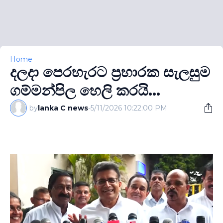
Home
දලදා පෙරහැරට ප‍්‍රහාරක සැලසුම
ගම්මන්පිල හෙලි කරයි...
by
lanka C news
-
5/11/2026 10:22:00 PM