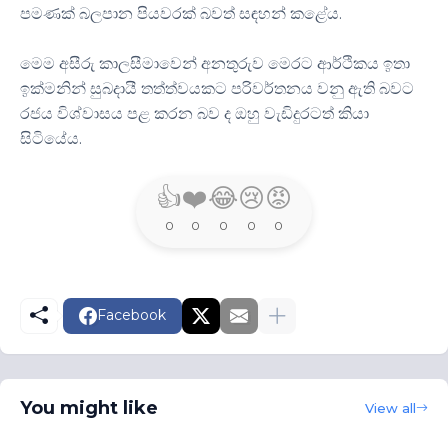
පමණක් බලපාන පියවරක් බවත් සඳහන් කළේය.
මෙම අසීරු කාලසීමාවෙන් අනතුරුව මෙරට ආර්ථිකය ඉතා
ඉක්මනින් සුබදායී තත්ත්වයකට පරිවර්තනය වනු ඇති බවට
රජය විශ්වාසය පළ කරන බව ද ඔහු වැඩිදුරටත් කියා
සිටියේය.
👍
❤️
😂
😢
😡
0
0
0
0
0
Facebook
You might like
View all