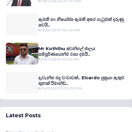
8/06/2026 03:20:00 AM
ඇමති හා නියෝජ්‍ය ඇමති අතර ගැටුමක් දරුණු
වෙයි..
8/05/2026 10:00:00 AM
Mr Koththu අවන්හල් ජාලය
සම්පූර්ණයෙන්ම වසා දමයි..
8/02/2026 12:02:00 AM
දැවැන්ත බදු වංචාවක්.. Elcardo පුත‍්‍රයා ඇතුළු
තුනක් රිමාන්ඩ්..
8/04/2026 03:00:00 PM
Latest Posts