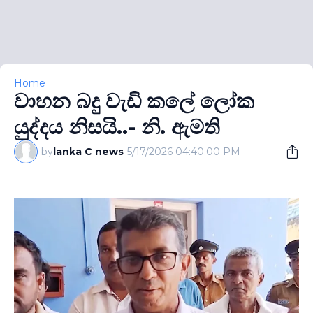
Home
වාහන බදු වැඩි කලේ ලෝක
යුද්දය නිසයි..- නි. ඇමති
by
lanka C news
-
5/17/2026 04:40:00 PM