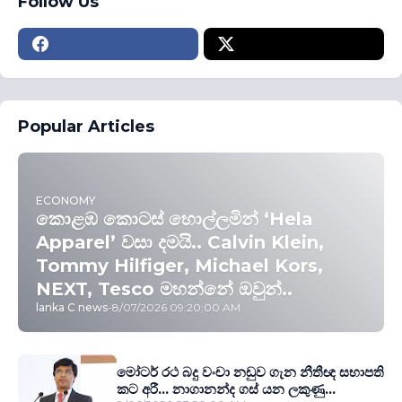
Follow Us
Popular Articles
ECONOMY
කොළඹ කොටස් හොල්ලමින් ‘Hela
Apparel’ වසා දමයි.. Calvin Klein,
Tommy Hilfiger, Michael Kors,
NEXT, Tesco මහන්නේ ඔවුන්..
lanka C news
-
8/07/2026 09:20:00 AM
මෝටර් රථ බදු වංචා නඩුව ගැන නීතීඥ සභාපති
කට අරී... නාගානන්ද ගස් යන ලකුණු...