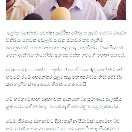
ලෝක ව්‍යාප්තව පවතින ආර්ථික අර්බුද හමුවේ මෙරට විදේශ
විනිමය හෙවත් ඩොලර් සංචිත ස්ථාවර කර ගැනීම
වෙනුවෙන් වාහන ආනයන බදු ඉහළ නැංවීමට රජය පියවර
ගෙන ඇති බව නියෝජ්‍ය අමාත්‍ය රත්න ගමගේ මහතා පවසයි.
අමාත්‍යවරයා පෙන්වා දෙන්නේ පවතින ගෝලීය තත්ත්වයන්
හමුවේ රටේ අභ්‍යන්තර මූල්‍ය කළමනාකරණය නිසි පරිදි සිදු
කර ගැනීම සඳහා මෙම තීරණය ගත් බවයි.
මේ හරහා වාහන සඳහා වන ආනයන බදු ප්‍රමාණය සැලකිය
යුතු මට්ටමකින් ඉහළ ගොස් ඇති බව ඔහු තහවුරු කළේය.
මෙම තීරණය ජනතාවට දීර්ඝකාලීන පීඩාවක් නොවන බව
අවධාරණය කළ අමාත්‍යවරයා, මෙය කෙටි කාලසීමාවකට