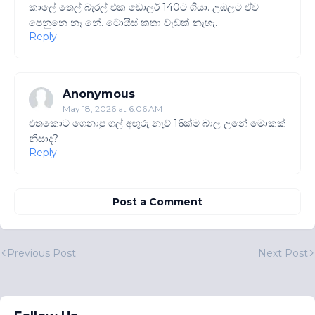
කාලේ තෙල් බැරල් එක ඩොලර් 140ට ගියා. උඹලට ඒව
පෙනුනෙ නෑ නේ. ටොයිස් කතා වැඩක් නැහැ.
Reply
Anonymous
May 18, 2026 at 6:06 AM
එතකොට ගෙනාපු ගල් අඟුරු නැව් 16ක්ම බාල උනේ මොකක්
නිසාද?
Reply
Post a Comment
Previous Post
Next Post