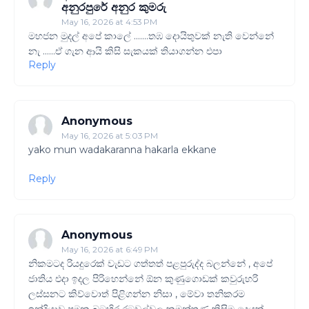
අනුරපුරේ අනුර කුමරු
May 16, 2026 at 4:53 PM
මහජන මුදල් අපේ කාලේ .......තඹ දොයිතුවක් නැති වෙන්නේ
නැ ......ඒ ගැන ආයි කිසි සැකයක් තියාගන්න එපා
Reply
Anonymous
May 16, 2026 at 5:03 PM
yako mun wadakaranna hakarla ekkane
Reply
Anonymous
May 16, 2026 at 6:49 PM
නිකමටද රියදුරෙක් වැඩට ගත්තත් පළපුරුද්ද බලන්නේ , අපේ
ජාතිය එදා ඉදල පිරිහෙන්නේ ඕන කුණුගොඩක් කවුරුහරි
ලස්සනට කිව්වොත් පිළිගන්න නිසා , මේවා තනිකරම