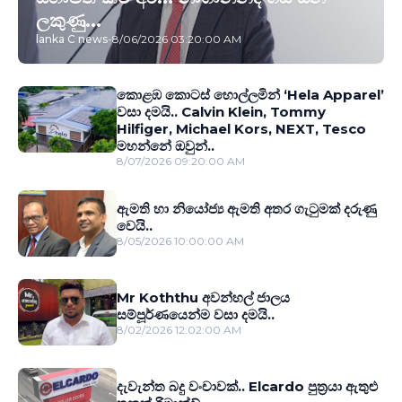
ලකුණු...
lanka C news
-
8/06/2026 03:20:00 AM
කොළඹ කොටස් හොල්ලමින් ‘Hela Apparel’
වසා දමයි.. Calvin Klein, Tommy
Hilfiger, Michael Kors, NEXT, Tesco
මහන්නේ ඔවුන්..
8/07/2026 09:20:00 AM
ඇමති හා නියෝජ්‍ය ඇමති අතර ගැටුමක් දරුණු
වෙයි..
8/05/2026 10:00:00 AM
Mr Koththu අවන්හල් ජාලය
සම්පූර්ණයෙන්ම වසා දමයි..
8/02/2026 12:02:00 AM
දැවැන්ත බදු වංචාවක්.. Elcardo පුත‍්‍රයා ඇතුළු