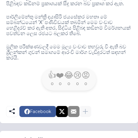
පිළිබඳව කඩිනම් ප්‍රකාශයක් සිදු කරන බව ප්‍රකාශ කර ඇත
.
පාර්ලිමේන්තු මන්ත්‍රී දයාසිරි ජයසේකර මහතා මේ
සම්බන්ධයෙන්
'X'
පණිවිඩයක් තබමින් මෙම වංචාව
හෙළිදරව් කර ඇති අතර
,
සිද්ධිය පිළිබඳ කඩිනම් විමර්ශනයක්
පවත්වන ලෙස රජයට බලකර තිබේ
.
මූලික පරීක්ෂණවලදී මෙම මූල්‍ය වංචාව තහවුරු වී ඇති බව
ශ්‍රීලන්කන් ගුවන් සමාගමේ ආරංචි මාර්ග වැඩිදුරටත් සඳහන්
කරයි
.
👍
❤️
😂
😢
😡
0
0
0
0
0
Facebook