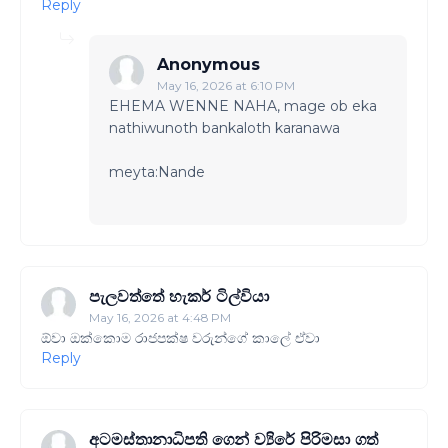
Reply
Anonymous
May 16, 2026 at 6:10 PM
EHEMA WENNE NAHA, mage ob eka
nathiwunoth bankaloth karanawa
meyta:Nande
පැලවත්තේ හැකර් ටිල්වියා
May 16, 2026 at 4:48 PM
ඕවා ඔක්කොම රාජපක්ෂ වරුන්ගේ කාලේ ඒවා
Reply
අටමස්තානාධිපති ගෙන් ව්‍යිරේ පිරිමසා ගත්