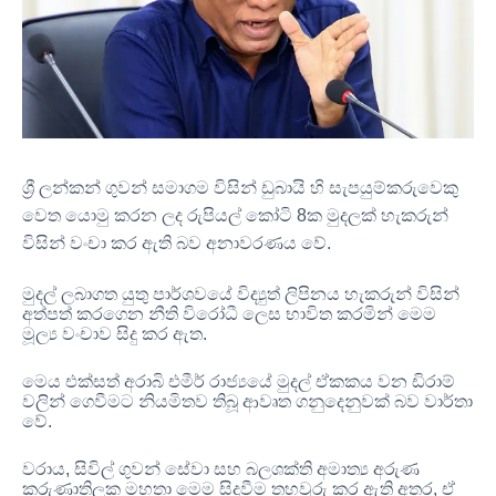
ශ්‍රී ලන්කන් ගුවන් සමාගම විසින් ඩුබායි හි සැපයුම්කරුවෙකු
වෙත යොමු කරන ලද රුපියල් කෝටි
8
ක මුදලක් හැකරුන්
විසින් වංචා කර ඇති බව අනාවරණය වේ
.
මුදල් ලබාගත යුතු පාර්ශවයේ විද්‍යුත් ලිපිනය හැකරුන් විසින්
අත්පත් කරගෙන නීති විරෝධී ලෙස භාවිත කරමින් මෙම
මූල්‍ය වංචාව සිදු කර ඇත
.
මෙය එක්සත් අරාබි එමීර් රාජ්‍යයේ මුදල් ඒකකය වන ඩිරාම්
වලින් ගෙවීමට නියමිතව තිබූ ආවෘත ගනුදෙනුවක් බව වාර්තා
වේ
.
වරාය
,
සිවිල් ගුවන් සේවා සහ බලශක්ති අමාත්‍ය අරුණ
කරුණාතිලක මහතා මෙම සිදුවීම තහවුරු කර ඇති අතර
,
ඒ