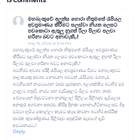
15 Comments
මහබැංකූවේ අලුත්ස හොරා හිතුමතේ රැපියල
අවප්‍රමාණය කීරීමට සලස්වා නියත ලෙසට
පචකොටා ඇතුලු නූගත් රිලා පිලාව පලවා
හරිනා බවට අනාවැකි,.!
May 16, 2026 at 3:54 PM
මහබැංකූවේ අලුත්ස හොරා හිතුමතේ රැපියල අවප්‍රමාණය
කීරීමට සලස්වා නියත ලෙසට පචකොටා ඇතුලු නූගත් රිලා
පිලාව පලවා හරිනා බවට අනාවැකි,.!
බටහිරට අවශ්‍ය පරිදි රැපියල අවප්‍රමාණය වීමට මහබැංකුවට
පාලකයකු අවශ්‍ය නොවනා බවටත් ,රැසියාව මගහැර,
බටහිරෙන් නයටගෙන රාජ්‍ය සූරාකන, බලශක්තිය බටහිර මර
උගුලට හසුවී, නයට සහ වැඩිමුදලට මිලට ගෙන, රාජ්‍ය
වේගයෙන් බිදවට්ටනා නන්දලාල් පිලිලය පිලිබදව දැඩිලෙස
අනතුරැ අගවනා අතරම, කිසිදූ දිනක නොනැගිටිනාලෙසට බිද
වට්ටා භූමිය කොල්ලා කෑමට කැස කවනා බටහිර ආර්ථික
ඝාථක කුමණ්ත්‍රණය පිළිබදව සබුද්ධික සැමගේ දැඩි
අවධානයට,.!
Reply