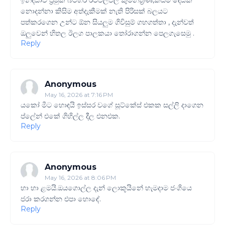
ඉන්දියාව ප්‍රමුක බටහිර රටවල්වල කුමන්ත්‍රණ,කිසිම දෙයක්
නොදන්නා කිසිම අත්දැකීමක් නැති පිරිසක් බලයට
පත්කරගෙන උන්ට ඕන සියලුම ගිවිසුම් ගහගත්තා , දැන්වත්
ඔලුවෙන් හිතල ඊලග පාලකයා තෝරාගන්න පෙලගැසෙමු .
Reply
Anonymous
May 16, 2026 at 7:16 PM
යකෝ මීට හොඳයි ඉස්සර වගේ සූට්කේස් එකක සල්ලි දාගෙන
ප්ලේන් එකේ ගිහිල්ල දීල එනඑක.
Reply
Anonymous
May 16, 2026 at 8:06 PM
හා හා ළමයි.ඔයගොල්ල දැන් ලොකූයිනේ හැමදාම ජංගියෙ
ජරා කරගන්න එපා හොඳේ.
Reply