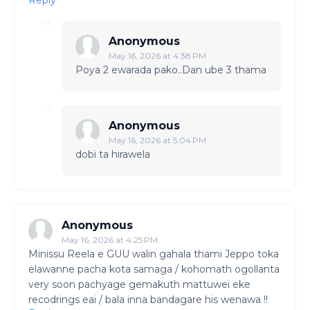
Reply
Anonymous
May 16, 2026 at 4:38 PM
Poya 2 ewarada pako..Dan ube 3 thama
Anonymous
May 16, 2026 at 5:04 PM
dobi ta hirawela
Anonymous
May 16, 2026 at 4:25 PM
Minissu Reela e GUU walin gahala thami Jeppo toka
elawanne pacha kota samaga / kohomath ogollanta
very soon pachyage gemakuth mattuwei eke
recodrings eai / bala inna bandagare his wenawa !!