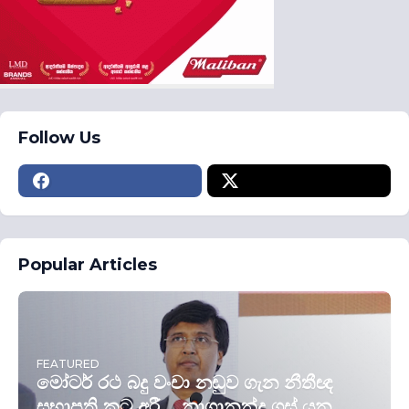
Follow Us
Popular Articles
FEATURED
මෝටර් රථ බදු වංචා නඩුව ගැන නීතීඥ
සභාපති කට අරී... නාගානන්ද ගස් යන