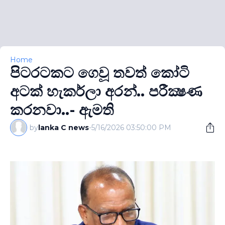
Home
පිටරටකට ගෙවූ තවත් කෝටි
අටක් හැකර්ලා අරන්.. පරීක්‍ෂණ
කරනවා..- ඇමති
by
lanka C news
-
5/16/2026 03:50:00 PM