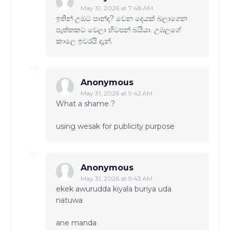
May 31, 2026 at 7:48 AM
ඉතින් උඹට පාන්ද? වෙන දෙයක් බලාගෙන
පැත්තකට වෙලා හිටපන් බයියා. උඹලගේ
කාලෙ ඉවරයි දැන්.
Anonymous
May 31, 2026 at 9:42 AM
What a shame ?
using wesak for publicity purpose
Anonymous
May 31, 2026 at 9:43 AM
ekek awurudda kiyala buriya uda
natuwa
ane manda