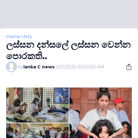
Home
Arts
ලස්සන දන්සලේ ලස්සන වෙන්න
පොරකති..
by
lanka C news
-
5/31/2026 05:50:00 AM