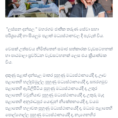
"ලස්සන දන්සල " මහරගම ජාතික තරුණ සේවා සභා
පරිශ්‍රයේදී හා සියලුම පළාත් මධ්‍යස්ථානවල දී පැවැත් විය.
වෙසක් උත්සවය නිමිත්තෙන් සමාජ සත්කාරක වැඩසටහනක්
හා පාඨමාලා ප්‍රවර්ධන වැඩසටහනක් ලෙස එය ක්‍රියාත්මක
විය.
දකුණු පළාත් දන්සැල මාතර පුහුණු මධ්‍යස්ථානයේදී ද, ඌව
පළාතෙහි හල්දුම්මුල්ල පුහුණු මධ්‍යස්ථානයේදී ද, සබරගමුව
පළාතෙහි ඇඹිලිපිටිය පුහුණු මධ්‍යස්ථානයේදී ද, උතුර
පලාතෙහි වවුනියාව පුහුණු මධ්‍යස්ථානයේදී ද, උතුරු මැද
පළාතෙහි අනුරාධපුර යොවුන් නිකේතනයේදී ද, වයඹ
පළාතෙහි හලාවත පුහුණු මධ්‍යස්ථානයේදී ද, මධ්‍යම පළාතෙහි
පොල්ගොල්ල පුහුණු මධ්‍යස්ථානයේදී ද, නැගෙනහිර