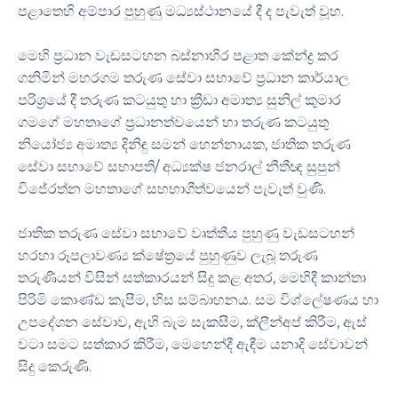
පළාතෙහි අම්පාර පුහුණු මධ්‍යස්ථානයේ දී ද පැවැත් වූහ.
මෙහි ප්‍රධාන වැඩසටහන බස්නාහිර පළාත කේන්ද්‍ර කර
ගනිමින් මහරගම තරුණ සේවා සභාවේ ප්‍රධාන කාර්යාල
පරිශ්‍රයේ දී තරුණ කටයුතු හා ක්‍රීඩා අමාත්‍ය සුනිල් කුමාර
ගමගේ මහතාගේ ප්‍රධානත්වයෙන් හා තරුණ කටයුතු
නියෝජ්‍ය අමාත්‍ය දිනිඳු සමන් හෙන්නායක, ජාතික තරුණ
සේවා සභාවේ සභාපති/ අධ්‍යක්ෂ ජනරාල් නීතීඥ සුපුන්
විජේරත්න මහතාගේ සහභාගීත්වයෙන් පැවැත් වුණි.
ජාතික තරුණ සේවා සභාවේ වෘත්තීය පුහුණු වැඩසටහන්
හරහා රූපලාවණ්‍ය ක්ෂේත්‍රයේ පුහුණුව ලැබූ තරුණ
තරුණියන් විසින් සත්කාරයන් සිදු කළ අතර, මෙහිදී කාන්තා
පිරිමි කොණ්ඩ කැපීම, හිස සම්බාහනය. සම විශ්ලේෂණය හා
උපදේශන සේවාව, ඇහි බැම සැකසීම, ක්ලීන්අප් කිරීම, ඇස්
වටා සමට සත්කාර කිරීම, මෙහෙන්දී ඇඳීම යනාදි සේවාවන්
සිදු කෙරුණි.