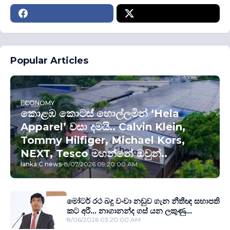
Popular Articles
ECONOMY
කොළඹ කොටස් හොල්ලමින් ‘Hela
Apparel’ වසා දමයි.. Calvin Klein,
Tommy Hilfiger, Michael Kors,
NEXT, Tesco මහන්නේ ඔවුන්..
lanka C news
-
8/07/2026 09:20:00 AM
මෝටර් රථ බදු වංචා නඩුව ගැන නීතීඥ සභාපති
කට අරී... නාගානන්ද ගස් යන ලකුණු...
8/06/2026 03:20:00 AM