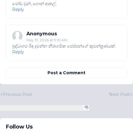
මෝඩ චූන්, ගොන් ආතල්.
Reply
Anonymous
May 31, 2026 at 9:10 AM
බුද්ධාගම බිඳ දමන්න නිරාගමික ජෙප්පන්ගේ කුමන්ත්‍රණයක්.
Reply
Post a Comment
Previous Post
Next Post
Follow Us