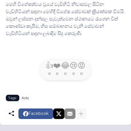
මෙහි විශේෂත්වය වූයේ වැඩිහිටි නිවාසවල සිටින
වැඩිහිටියන් සඳහා මෙහිදී විශේෂ සේවාවක් ක්‍රියාත්මක වීමයි.
ඔවුන් ලස්සන දන්සල පැවැත්වෙන ස්ථානයට රැගෙන විත්
කොණ්ඩා කැපීම, හිස සම්බාහනය වැනි සේවාවන්
වැඩිහිටියන් සඳහා ලබාදීම සිදු කෙරුණි.
👍
❤️
😂
😢
😡
0
0
0
0
0
Tags:
Arts
Facebook