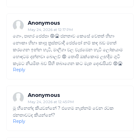
Anonymous
May 24, 2026 at 12:17 PM
ගොං, පාහර ජෙප්පා 😡🤮 ජනතාව කෙසේ වෙතත් හිඟා
නොකා හිඟා කාපු ත්‍රස්තවාදී ජෙප්පෝ නම් කඳ බඩ මහත්
කරගෙන ඉන්න හැටි, මාලිගා වල වැජඹෙන හැටි ලෝකයාම
හොඳටම දන්නවා බොලව් 😡 තොපි ඔක්කොම ලඟදීම ගුටි
කෑමට නියමිත බව සිහි තබාගෙන කට මැත දොඩපියව් 😡🤮
Reply
Anonymous
May 24, 2026 at 12:45 PM
මූ හීනෙන්ද කියවන්නේ ? එහෙම නැත්නම් වෙන රටක
ජනතාවටද කියන්නේ?
Reply