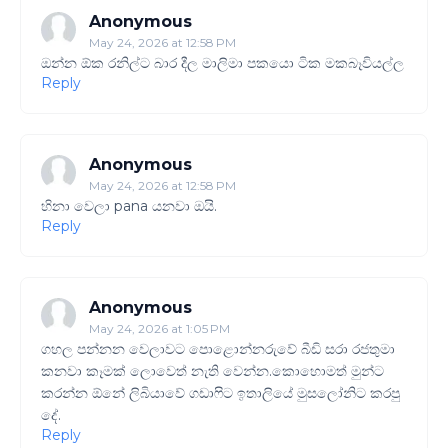
Anonymous
May 24, 2026 at 12:58 PM
ඔන්න ඕක රනිල්ට බාර දීල මාලිමා පකයො ටික මකබෑවියල්ල
Reply
Anonymous
May 24, 2026 at 12:58 PM
හිනා වෙලා pana යනවා ඔයි.
Reply
Anonymous
May 24, 2026 at 1:05 PM
ගහල පන්නන වෙලාවට පොළොන්නරුවේ බීඩි සරා රජතුමා
කනවා කෑමක් ලොවෙත් නැති වෙන්න.කොහොමත් මුන්ට
කරන්න ඕනේ ලිබියාවේ ගඩාෆිට ඉතාලියේ මුසලෝනිට කරපු
දේ.
Reply