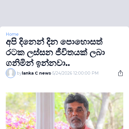
Home
අපි දිනෙන් දින පොහොසත්
රටක ලස්සන ජීවිතයක් ලබා
ගනිමින් ඉන්නවා..
by
lanka C news
-
5/24/2026 12:00:00 PM