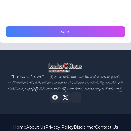
“Lanka C News” — ශ්‍රී ලංකාවේ සහ ලෝකයේ නවතම පුවත්
විශ්වාසවන්තව ඔබ වෙත ගෙනෙන විශ්වසනීය පුවත් මූලාශ්‍රයයි. අපි
විශ්වසය, පැහැදිලි බව සහ නිවැරදි තොරතුරු සඳහා කැපවෙන්නෙමු.
Home
About Us
Privacy Policy
Disclaimer
Contact Us