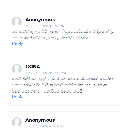
Anonymous
May 24, 2026 at 1:57 PM
ඔව් බෝක්කු උඩ බීඩි ඇද ඇද හිටපු ගොයියෝ නම් දිනෙන් දින
පොහොසත් වේවී ෂැපෙන් ඉන්න බව පේනවා.
Reply
GONA
May 24, 2026 at 2:10 PM
පරණ බිත්තිවල හුණු ගෑවා කියල මහා සංවර්ධනයක් වෙන්න
කොහොමද උට්ටො?. කූඹියාට ජුජ්ජ පාරත් මහා ගංගාවක්
වගේ පෙනෙනවා. තොපිටත් එහෙම තමයි.
Reply
Anonymous
May 24, 2026 at 2:19 PM