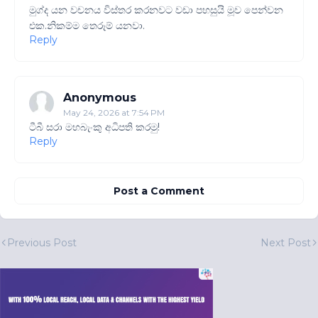
මුග්ද යන වචනය විස්තර කරනවට වඩා පහසුයි මූව පෙන්වන
එක.නිකම්ම තෙරූම් යනවා.
Reply
Anonymous
May 24, 2026 at 7:54 PM
ටීබී සරා මහබැංකු අධිපති කරමු!
Reply
Post a Comment
Previous Post
Next Post