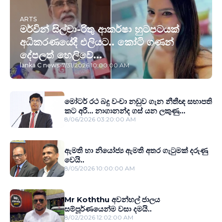
ARTS
මර්වින් සිල්වා-රිතු ආකර්ෂා හුටපටයක්
අධිකරණයේදී එලියට.. කෝටි ගණන්
දේපලත් හෙලිවේ...
lanka C news
-
7/31/2026 10:00:00 AM
මෝටර් රථ බදු වංචා නඩුව ගැන නීතීඥ සභාපති
කට අරී... නාගානන්ද ගස් යන ලකුණු...
8/06/2026 03:20:00 AM
ඇමති හා නියෝජ්‍ය ඇමති අතර ගැටුමක් දරුණු
වෙයි..
8/05/2026 10:00:00 AM
Mr Koththu අවන්හල් ජාලය
සම්පූර්ණයෙන්ම වසා දමයි..
8/02/2026 12:02:00 AM