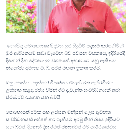
නොසිතූ මොහොතක සිදුවන සුළු සිදුවීම් පදනම් කරගනිමින්
මුළු ආර්ථිකයම කඩා වැටෙන බව පවසන විපක්ෂය, ඉදිරියේදී
දිනෙන් දින දේශපාලන වශයෙන් අභාවයට යනු ඇති බව
නියෝජ්‍ය අමාත්‍ය ටී. බී. සරත් මහතා ප්‍රකාශ කරයි.
ඔහු පෙන්වා දෙන්නේ විපක්ෂය එවැනි මත පැතිරවීමට
උත්සාහ කළද, රජය විසින් රට දැවැන්ත සංවර්ධනයක් කරා
ස්ථාවරව රැගෙන යන බවයි.
පොහොසත් රටක් සහ ලස්සන මිනිසුන් ලෙස දැවන්ත
සංවර්ධනයක් අත්පත් කර ගැනීමේ අරමුණින් රජය ඉදිරියට
යන බවත්, දිනෙන් දින රටත් ජනතාවත් එම සාර්ථකත්වය