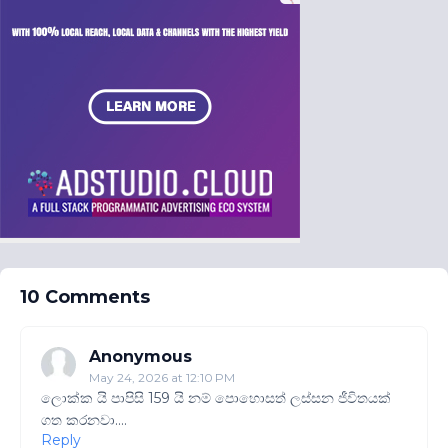
10 Comments
Anonymous
May 24, 2026 at 12:10 PM
ලොක්ක යි පාපිසි 159 යි නම් පොහොසත් ලස්සන ජීවිතයක්
ගත කරනවා....
Reply