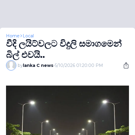
Home
Local
වීදි ලයිට්වලට විදුලි සමාගමෙන්
බිල් එවයි..
by
lanka C news
-
5/10/2026 01:20:00 PM