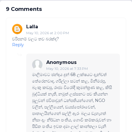
9 Comments
Lalla
May 10, 2026 at 2:00 PM
වරිපනම් වලට තව බරක්ද?
Reply
Anonymous
May 10, 2026 at 7:33 PM
මාලිමාවට ඡන්දය දුන් 68 ලක්ෂයට දැන්වත්
තේරෙනවාද, ගරිල්ලා සටන් කළ, මිනීමරපු,
බැංකු කඩපු, රාජ්‍ය විරෝදී කුමන්ත්‍රණ කළ, කිසි
බුද්ධියක් නැති, නමුත් ලස්සනට පච කියන්න
පුලුවන් ජවිපාවුන් ධන්පතියන්ගෙන්, NGO
වලින්, පල්ලියෙන්, ඩයස්පෝරාවෙන්,
පාතාලයින්ගෙන් සල්ලි ඇරං බලය ඩැහැගත්
නිසා දැං නිර්ධන පංතිය, ගොවි කම්කරුවන් හා
පීඩිත පංතිය ඉවත දමා ලාල් කාන්තලා වැනි