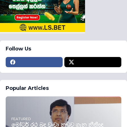
Follow Us
Popular Articles
FEATURED
මෝටර් රථ බදු වංචා නඩුව ගැන නීතීඥ