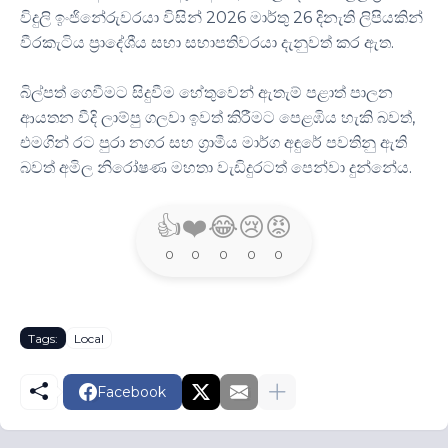
විදුලි ඉංජිනේරුවරයා විසින් 2026 මාර්තු 26 දිනැති ලිපියකින්
වීරකැටිය ප්‍රාදේශීය සභා සභාපතිවරයා දැනුවත් කර ඇත.
බිල්පත් ගෙවීමට සිදුවීම හේතුවෙන් ඇතැම් පළාත් පාලන
ආයතන වීදි ලාම්පු ගලවා ඉවත් කිරීමට පෙළඹිය හැකි බවත්,
එමගින් රට පුරා නගර සහ ග්‍රාමීය මාර්ග අඳුරේ පවතිනු ඇති
බවත් අමිල නිරෝෂණ මහතා වැඩිදුරටත් පෙන්වා දුන්නේය.
👍
❤️
😂
😢
😡
0
0
0
0
0
Tags:
Local
Facebook