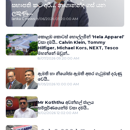
සභාපති කට අරී... නාගානන්ද ගස් යන
ලකුණු...
lanka C news
-
8/06/2026 03:20:00 AM
කොළඹ කොටස් හොල්ලමින් ‘Hela Apparel’
වසා දමයි.. Calvin Klein, Tommy
Hilfiger, Michael Kors, NEXT, Tesco
මහන්නේ ඔවුන්..
8/07/2026 09:20:00 AM
ඇමති හා නියෝජ්‍ය ඇමති අතර ගැටුමක් දරුණු
වෙයි..
8/05/2026 10:00:00 AM
Mr Koththu අවන්හල් ජාලය
සම්පූර්ණයෙන්ම වසා දමයි..
8/02/2026 12:02:00 AM