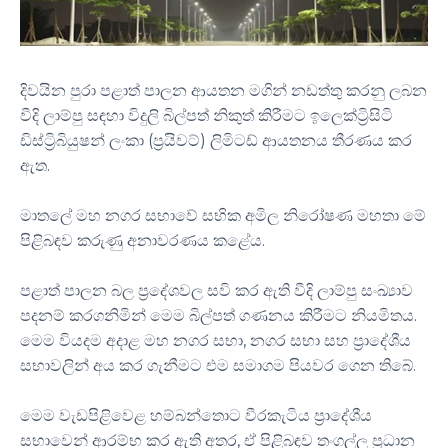
දිවයින පුරා පළාත් පාලන ආයතන මගින් නඩත්තු කරනු ලබන
වීදි ලාම්පු සඳහා විදුලි බිල්පත් නිකුත් කිරීමට ඉලෙක්ට්‍රිසිටි
ඩිස්ට්‍රිබියුෂන් ලංකා (ප්‍රයිවට්) ලිමිටඩ් ආයතනය තීරණය කර
ඇත.
මාතලේ මහ නගර සභාවේ සභික අමිල නිරෝෂණ මහතා මේ
පිළිබඳව කරුණු අනාවරණය කළේය.
පළාත් පාලන බල ප්‍රදේශවල සවි කර ඇති වීදි ලාම්පු සංඛ්‍යාව
පදනම් කරගනිමින් මෙම බිල්පත් ගණනය කිරීමට නියමිතය.
මෙම වියදම අදාළ මහ නගර සභා, නගර සභා සහ ප්‍රාදේශීය
සභාවලින් අය කර ගැනීමට එම සමාගම පියවර ගෙන තිබේ.
මෙම වැඩපිළිවෙළ හම්බන්තොට වීරකැටිය ප්‍රාදේශීය
සභාවෙන් ආරම්භ කර ඇති අතර, ඒ පිළිබඳව තංගල්ල ප්‍රධාන