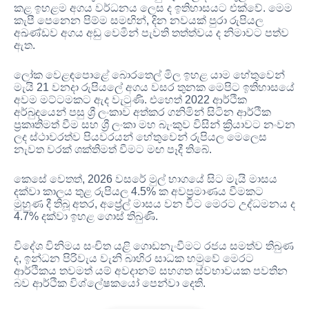
කළ ඉහළම අගය වර්ධනය ලෙස ද ඉතිහාසයට එක්වේ
.
මෙම
කැපී පෙනෙන පිම්ම සමඟින්
,
දින නවයක් පුරා රුපියල
අඛණ්ඩව අගය අඩු වෙමින් පැවති තත්ත්වය ද නිමාවට පත්ව
ඇත
.
ලෝක වෙළඳපොළේ බොරතෙල් මිල ඉහළ යාම හේතුවෙන්
මැයි
21
වනදා රුපියලේ අගය වසර තුනක මෙපිට ඉතිහාසයේ
අවම මට්ටමකට ඇද වැටුණි
.
එහෙත්
2022
ආර්ථික
අර්බුදයෙන් පසු ශ්‍රී ලංකාව අත්කර ගනිමින් සිටින ආර්ථික
ප්‍රකෘතිමත් වීම සහ ශ්‍රී ලංකා මහ බැංකුව විසින් ක්‍රියාවට නංවන
ලද ස්ථාවරත්ව පියවරයන් හේතුවෙන් රුපියල මෙලෙස
නැවත වරක් ශක්තිමත් වීමට මඟ පෑදී තිබේ
.
කෙසේ වෙතත්
, 2026
වසරේ මුල් භාගයේ සිට මැයි මාසය
දක්වා කාලය තුළ
රුපියල
4.5%
ක අවප්‍රමාණය වීමකට
මුහුණ දී තිබූ අතර
,
අප්‍රේල් මාසය වන විට මෙරට උද්ධමනය ද
4.7%
දක්වා ඉහළ ගොස් තිබුණි
.
විදේශ විනිමය සංචිත යළි ගොඩනැංවීමට රජය සමත්ව තිබුණ
ද
,
ඉන්ධන පිරිවැය වැනි බාහිර සාධක හමුවේ මෙරට
ආර්ථිකය තවමත් යම් අවදානම් සහගත ස්වභාවයක පවතින
බව ආර්ථික විශ්ලේෂකයෝ පෙන්වා දෙති
.