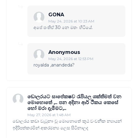
GONA
May 24, 2026 at 10:23 AM
අපේ පංතිඒ 30 නෙ මතං හිටියේ.
Anonymous
May 24, 2026 at 12:53 PM
royalda ,anandeda?
ඩොලරයට සාපේකෂව රැපියල ශක්තිමත් වන
මොහොතේ ,.. පන අදිනා ආර් ථිකය කෙසේ
හෝ මරා දැමීමට,..
May 27, 2026 at 1:48 AM
ඩොලරය කඩා වැටුනා වූ මොහොතේ කූඨ වංචනීක න්‍යායන්
ඉදිරිපත්කරමින් අකරමන්‍ය ලෙස සිටිනාලද