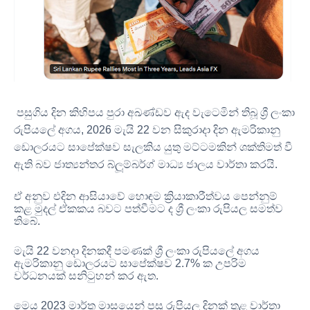
පසුගිය දින කිහිපය පුරා අඛණ්ඩව ඇද වැටෙමින් තිබූ ශ්‍රී ලංකා
රුපියලේ අගය
, 2026
මැයි
22
වන සිකුරාදා දින ඇමරිකානු
ඩොලරයට සාපේක්ෂව සැලකිය යුතු මට්ටමකින් ශක්තිමත් වී
ඇති බව ජාත්‍යන්තර බ්ලූම්බර්ග්
මාධ්‍ය ජාලය වාර්තා කරයි
.
ඒ අනුව එදින ආසියාවේ හොඳම ක්‍රියාකාරීත්වය පෙන්නුම්
කළ මුදල් ඒකකය බවට පත්වීමට ද ශ්‍රී ලංකා රුපියල සමත්ව
තිබේ
.
මැයි
22
වනදා දිනකදී පමණක් ශ්‍රී ලංකා රුපියලේ අගය
ඇමරිකානු ඩොලරයට සාපේක්ෂව
2.7%
ක උපරිම
වර්ධනයක් සනිටුහන් කර ඇත
.
මෙය
2023
මාර්තු මාසයෙන් පසු රුපියල දිනක් තුළ වාර්තා