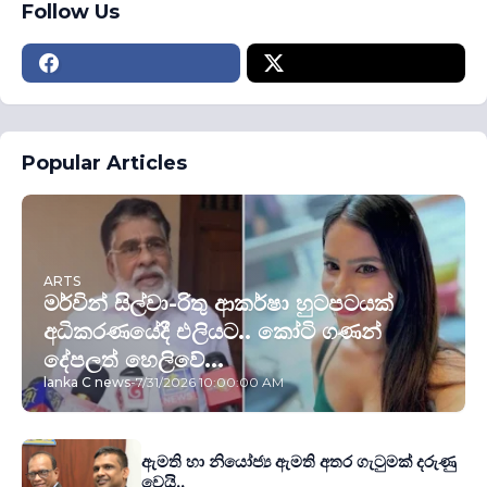
Follow Us
Popular Articles
ARTS
මර්වින් සිල්වා-රිතු ආකර්ෂා හුටපටයක්
අධිකරණයේදී එලියට.. කෝටි ගණන්
දේපලත් හෙලිවේ...
lanka C news
-
7/31/2026 10:00:00 AM
ඇමති හා නියෝජ්‍ය ඇමති අතර ගැටුමක් දරුණු
වෙයි..