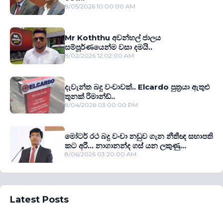
8/05/2026 10:00:00 AM
Mr Koththu අවන්හල් ජාලය
සම්පූර්ණයෙන්ම වසා දමයි..
8/02/2026 12:02:00 AM
දැවැන්ත බදු වංචාවක්.. Elcardo පුත‍්‍රයා ඇතුළු
තුනක් රිමාන්ඩ්..
8/04/2026 03:00:00 PM
මෝටර් රථ බදු වංචා නඩුව ගැන නීතීඥ සභාපති
කට අරී... නාගානන්ද ගස් යන ලකුණු...
8/06/2026 03:20:00 AM
Latest Posts