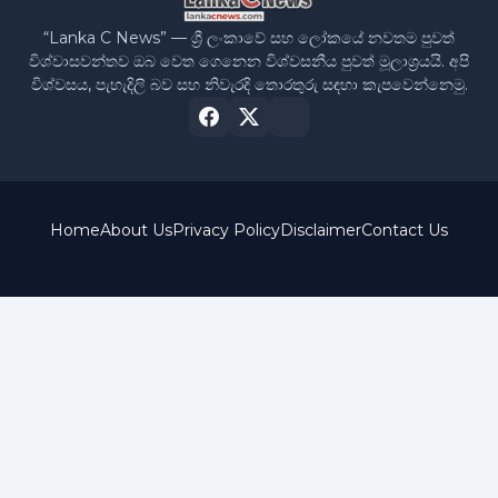
“Lanka C News” — ශ්‍රී ලංකාවේ සහ ලෝකයේ නවතම පුවත්
විශ්වාසවන්තව ඔබ වෙත ගෙනෙන විශ්වසනීය පුවත් මූලාශ්‍රයයි. අපි
විශ්වසය, පැහැදිලි බව සහ නිවැරදි තොරතුරු සඳහා කැපවෙන්නෙමු.
Home
About Us
Privacy Policy
Disclaimer
Contact Us