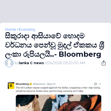
Home
Economy
සිකුරාදා ආසියාවේ හොදම
වර්ධනය පෙන්වූ මුදල් ඒකකය ශ‍්‍රී
ලංකා රුපියලයි..- Bloomberg
by
lanka C news
-
5/24/2026 09:20:00 AM