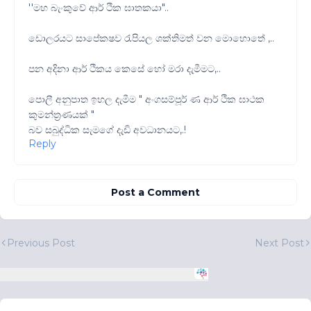
''මහ බැංකුවේ ආර් ථික ඝාතකයා"..
ඩොලරයට සාපේකෂව රැපියල ශක්තිමත් වන මොහොතේ ,..
පන අදිනා ආර් ථිකය කෙසේ හෝ මරා දැමීමට,..
පොලී අනුපාත ඉහල දැමීම " අංගසම්පූර් ණ ආර් ථික ඝාථක
කුමන්ත්‍රණයක් "
බව සබුද්ධික සැමගේ දැඩි අවධානයට,.!
Reply
Post a Comment
Previous Post
Next Post