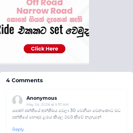
4 Comments
Anonymous
May 24, 2026 at 9:57 AM
යකෝ පන්තියේ අන්තිමය වෙලා 30 වෙනියා වෙනකොට මට
පන්තියේ හොදම ළමය කියල ට්චර් කිවේ නැහැනේ
Reply