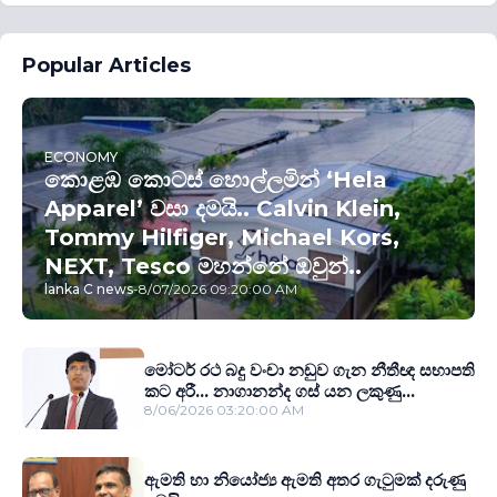
Popular Articles
ECONOMY
කොළඹ කොටස් හොල්ලමින් ‘Hela
Apparel’ වසා දමයි.. Calvin Klein,
Tommy Hilfiger, Michael Kors,
NEXT, Tesco මහන්නේ ඔවුන්..
lanka C news
-
8/07/2026 09:20:00 AM
මෝටර් රථ බදු වංචා නඩුව ගැන නීතීඥ සභාපති
කට අරී... නාගානන්ද ගස් යන ලකුණු...
8/06/2026 03:20:00 AM
ඇමති හා නියෝජ්‍ය ඇමති අතර ගැටුමක් දරුණු