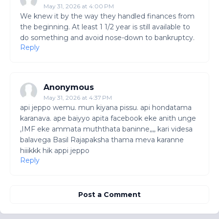
May 31, 2026 at 4:00 PM
We knew it by the way they handled finances from
the beginning. At least 1 1/2 year is still available to
do something and avoid nose-down to bankruptcy.
Reply
Anonymous
May 31, 2026 at 4:37 PM
api jeppo wemu. mun kiyana pissu. api hondatama
karanava. ape baiyyo apita facebook eke anith unge
,IMF eke ammata muththata baninne,,,, kari videsa
balavega Basil Rajapaksha thama meva karanne
hiiikkk hik appi jeppo
Reply
Post a Comment