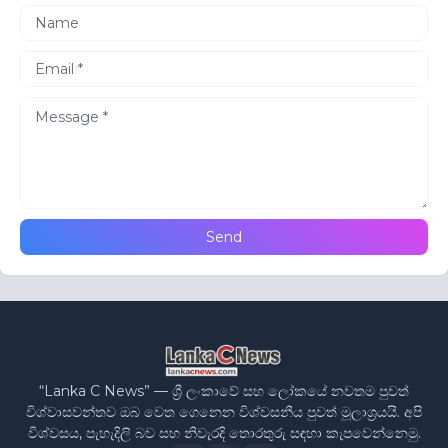
“Lanka C News” — ශ්‍රී ලංකාවේ සහ ලෝකයේ නවතම පුවත්
විශ්වාසවන්තව ඔබ වෙත ගෙනෙන විශ්වසනීය පුවත් මූලාශ්‍රයයි. අපි
විශ්වසය, පැහැදිලි බව සහ නිවැරදි තොරතුරු සඳහා කැපවෙන්නෙමු.