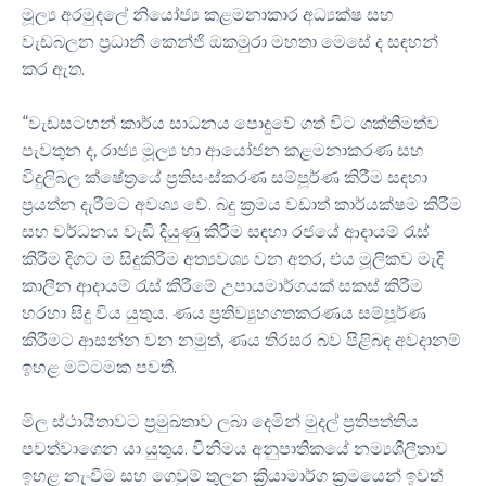
මූල්‍ය අරමුදලේ නියෝජ්‍ය කළමනාකාර අධ්‍යක්ෂ සහ
වැඩබලන ප්‍රධානී කෙන්ජි ඔකමුරා මහතා මෙසේ ද සඳහන්
කර ඇත.
“වැඩසටහන් කාර්ය සාධනය පොදුවේ ගත් විට ශක්තිමත්ව
පැවතුන ද, රාජ්‍ය මූල්‍ය හා ආයෝජන කළමනාකරණ සහ
විදුලිබල ක්ෂේත්‍රයේ ප්‍රතිසංස්කරණ සම්පූර්ණ කිරීම සඳහා
ප්‍රයත්න දැරීමට අවශ්‍ය වේ. බදු ක්‍රමය වඩාත් කාර්යක්ෂම කිරීම
සහ වර්ධනය වැඩි දියුණු කිරීම සඳහා රජයේ ආදායම් රැස්
කිරීම දිගට ම සිදුකිරීම අත්‍යවශ්‍ය වන අතර, එය මූලිකව මැදි
කාලීන ආදායම් රැස් කිරීමේ උපායමාර්ගයක් සකස් කිරීම
හරහා සිදු විය යුතුය. ණය ප්‍රතිව්‍යුහගතකරණය සම්පූර්ණ
කිරීමට ආසන්න වන නමුත්, ණය තිරසර බව පිළිබඳ අවදානම්
ඉහළ මට්ටමක පවතී.
මිල ස්ථායීතාවට ප්‍රමුඛතාව ලබා දෙමින් මුදල් ප්‍රතිපත්තිය
පවත්වාගෙන යා යුතුය. විනිමය අනුපාතිකයේ නම්‍යශීලීතාව
ඉහළ නැංවීම සහ ගෙවුම් තුලන ක්‍රියාමාර්ග ක්‍රමයෙන් ඉවත්