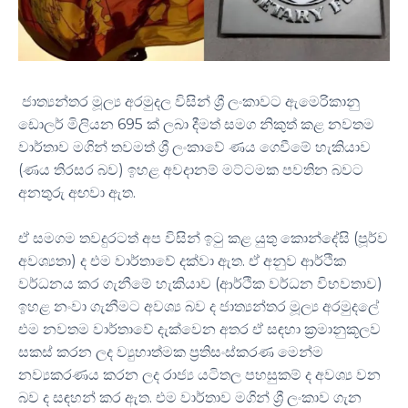
ජාත්‍යන්තර මූල්‍ය අරමුදල විසින් ශ්‍රී ලංකාවට ඇමෙරිකානු
ඩොලර් මිලියන 695 ක් ලබා දීමත් සමග නිකුත් කළ නවතම
වාර්තාව මගින් තවමත් ශ්‍රී ලංකාවේ ණය ගෙවීමේ හැකියාව
(ණය තිරසර බව) ඉහළ අවදානම් මට්ටමක පවතින බවට
අනතුරු අඟවා ඇත.
ඒ සමගම තවදුරටත් අප විසින් ඉටු කළ යුතු කොන්දේසි (පූර්ව
අවශ්‍යතා) ද එම වාර්තාවේ දක්වා ඇත. ඒ අනුව ආර්ථික
වර්ධනය කර ගැනීමේ හැකියාව (ආර්ථික වර්ධන විභවතාව)
ඉහළ නංවා ගැනීමට අවශ්‍ය බව ද ජාත්‍යන්තර මූල්‍ය අරමුදලේ
එම නවතම වාර්තාවේ දැක්වෙන අතර ඒ සඳහා ක්‍රමානුකූලව
සකස් කරන ලද ව්‍යුහාත්මක ප්‍රතිසංස්කරණ මෙන්ම
නව්‍යකරණය කරන ලද රාජ්‍ය යටිතල පහසුකම් ද අවශ්‍ය වන
බව ද සඳහන් කර ඇත. එම වාර්තාව මගින් ශ්‍රී ලංකාව ගැන