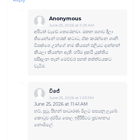
Anonymous
June 25, 2026 at 9:29 AM
අපිටත් වැඩේ තෙරෙනවා. ඔතන පගාව දීලා
තියෙන්නේ හරක් කටාට, ඒක කරන්නෙ ශානි.
විපක්ශෙ උන්ගේ නම කියපන් එලියට දාන්නන්
කියලා කියන්න ඇති. හරිම දුකයි යුක්තිය
පසිඳලන තැන් මෙච්චර පහත් තත්ත්වයකට
වැටීම.
විජේ
June 25, 2026 at 1:03 PM
June 25, 2026 at 11:41 AM
හට්, පුටු, පිඟන් සාධාරණ මිලට සපයනු ලැබේ.
කොටුව දුම්රිය පොල ඉදිරිපිටට ප්‍රවාහනය
නොමිලේ.