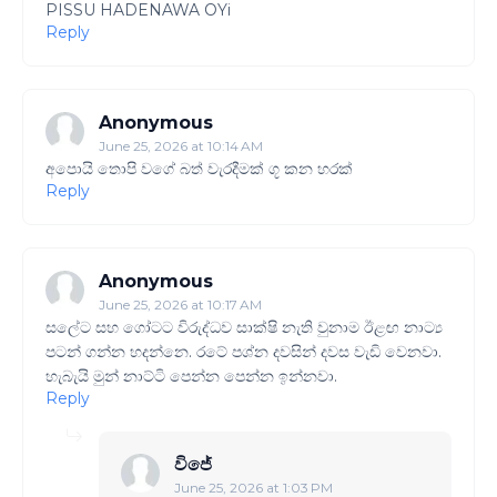
PISSU HADENAWA OYi
Reply
Anonymous
June 25, 2026 at 10:14 AM
අපොයි තොපි වගේ බත් වැරදීමක් ගූ කන හරක්
Reply
Anonymous
June 25, 2026 at 10:17 AM
සලේට සහ ගෝටට විරුද්ධව සාක්ෂි නැති වුනාම ඊළඟ නාට්‍ය
පටන් ගන්න හදන්නෙ. රටේ පශ්න දවසින් දවස වැඩි වෙනවා.
හැබැයි මුන් නාට්ටි පෙන්න පෙන්න ඉන්නවා.
Reply
විජේ
June 25, 2026 at 1:03 PM