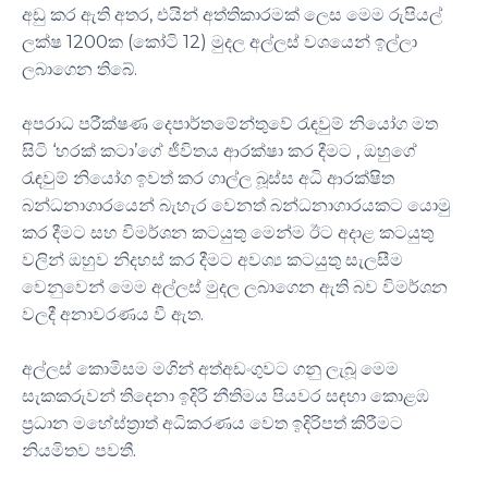
අඩු කර ඇති අතර, එයින් අත්තිකාරමක් ලෙස මෙම රුපියල්
ලක්ෂ 1200ක (කෝටි 12) මුදල අල්ලස් වශයෙන් ඉල්ලා
ලබාගෙන තිබේ.
අපරාධ පරීක්ෂණ දෙපාර්තමේන්තුවේ රැඳවුම් නියෝග මත
සිටි ‘හරක් කටා’ගේ ජීවිතය ආරක්ෂා කර දීමට , ඔහුගේ
රැඳවුම් නියෝග ඉවත් කර ගාල්ල බූස්ස අධි ආරක්ෂිත
බන්ධනාගාරයෙන් බැහැර වෙනත් බන්ධනාගාරයකට යොමු
කර දීමට සහ විමර්ශන කටයුතු මෙන්ම ඊට අදාළ කටයුතු
වලින් ඔහුව නිදහස් කර දීමට අවශ්‍ය කටයුතු සැලසීම
වෙනුවෙන් මෙම අල්ලස් මුදල ලබාගෙන ඇති බව විමර්ශන
වලදී අනාවරණය වී ඇත.
අල්ලස් කොමිසම මගින් අත්අඩංගුවට ගනු ලැබූ මෙම
සැකකරුවන් තිදෙනා ඉදිරි නීතිමය පියවර සඳහා කොළඹ
ප්‍රධාන මහේස්ත්‍රාත් අධිකරණය වෙත ඉදිරිපත් කිරීමට
නියමිතව පවතී.