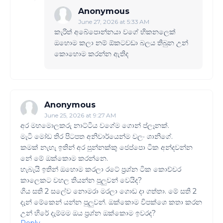
Anonymous
June 27, 2026 at 5:33 AM
කැරිත් අබේපොන්නයා වගේ හිකනලෙක්
ඔහොම කලා නම් ඕකටවඩා බලය තිබුන උන්
කොහොම කරන්න ඇතිද
Anonymous
June 25, 2026 at 9:27 AM
අර මහමොලකරු නාට්ටිය වගේම ගොන් ප්ලෑනක්.
මැටි මෝඩ තිර පිටපත අනිවාර්යෙන්ම වලං ශානිගේ.
කමක් නැහැ ඉතින් අර පුන්නක්කු ජෙප්පො ටික අන්දවන්න
නේ මේ ඔක්කොම කරන්නෙ.
හැබැයි ඉතින් ඔහොම කරලා රටේ ප්‍රශ්න ටික කොච්චර
කාලෙකට වහල තියන්න පුලුවන් වෙයිද?
ගිය සති 2 සලේව නොමරා මරලා ගොඩ දා ගත්තා. මේ සති 2
දැන් මේකෙන් යන්න පුලුවන්. ඔක්කොම විපක්ශෙ කතා කරන
උන් හිරේ දැම්මම ඔය ප්‍රශ්න ඔක්කොම ඉවරද?
Reply