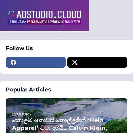
Follow Us
Popular Articles
ECONOMY
කොළඹ කොටස් හොල්ලමින් ‘Hela
Apparel’ වසා දමයි.. Calvin Klein,