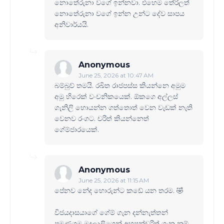
නොතේරුනා වගේ ඉන්නවා. එහෙම තේරිලත්
නොතේරුනා වගේ ඉන්න උන්ට දේව සාපය
අනිවාර්යයි.
Anonymous
June 25, 2026 at 10:47 AM
බම්බුව් තමයි. රඛිත රාජපස්ස කියන්නෙ අමුම
අමු හිරෙක් වංචනිකයෙක්. ඕකගෙ අල්ලස්
ගැනිලි හොයන්න ගත්තොත් වෙන වැඩක් නැති
වෙනව රංගට. චරිත් කියන්නෙත්
ගේම්ජාරයෙක්.
Anonymous
June 25, 2026 at 11:15 AM
පේනව නේද හොරුන්ට කඩේ යන තරම. 🤣
විජයදාසයාගේ ගේම් ගැන දන්නැත්තන්
පමුණුගම මුදලාලිගෙන් අහපන්චරිත් ගැන නම්