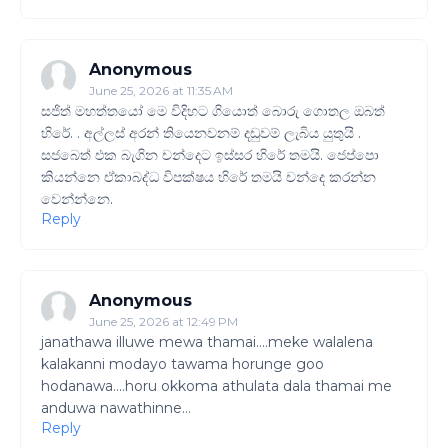
Anonymous
June 25, 2026 at 11:35 AM
සජිත් මහත්තයෝ මෙ විදිහට ගියොත් බොරු ගොතල ඔබත්
හිරේ. . අල්ලස් අරන් තියෙනවනම් දඩුවම් ලැබිය යුතුයි .
සජබෙත් එක බැගින චන්දෙට ඉස්සර හිරේ තමයි. ජෙප්පො
කියන්නෙ ඒකාබද්ධ විපක්ෂය හිරේ තමයි චන්දෙ කරන්න
වෙන්න්නෙ.
Reply
Anonymous
June 25, 2026 at 12:49 PM
janathawa illuwe mewa thamai....meke walalena
kalakanni modayo tawama horunge goo
hodanawa....horu okkoma athulata dala thamai me
anduwa nawathinne...
Reply