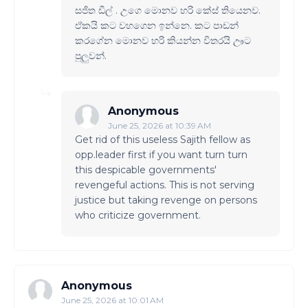
සජිත ඩීල් . උගෙ මොනව හරි කේස් තියෙනව.
ඒකයි කට වහගෙන ඉන්නෙ. කට පාඩන්
කරගේන මොනව හරි කියන්න විතරයි ඌට
පුලුවන්.
Anonymous
June 25, 2026 at 10:39 AM
Get rid of this useless Sajith fellow as
opp.leader first if you want turn turn
this despicable governments'
revengeful actions. This is not serving
justice but taking revenge on persons
who criticize government.
Anonymous
June 25, 2026 at 10:01 AM