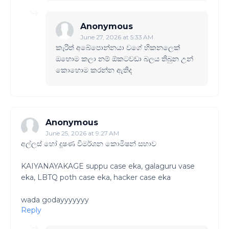
Anonymous
June 27, 2026 at 5:33 AM
කැරිත් අබේපොන්නයා වගේ හිකනලෙක්
ඔහොම කලා නම් ඕකටවඩා බලය තිබුන උන්
කොහොම කරන්න ඇතිද
Anonymous
June 25, 2026 at 9:27 AM
අල්ලස් හෝ දූෂණ විමර්ශන කොමිෂන් සභාව
KAIYANAYAKAGE suppu case eka, galaguru vase
eka, LBTQ poth case eka, hacker case eka
wada godayyyyyyy
Reply