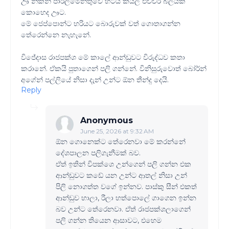
ඌ නිකන් පාර්ලිමේන්තුවේ හිටිය කියල එච්චර බලයක්
කොහෙද ඌට.
මේ ජෙප්පොන්ට හරියට බොරුවක් වත් ගොතාගන්න
තේරෙන්නෙ නැහැනේ.
විජේදාස රාජපක්ශ මේ කාලේ ආන්ඩුවට විරුද්ධව කතා
කරානේ. ඒකයි පුතාගෙන් පලි ගන්නේ. විනිසුරුවොත් බෝර්න්
අගේන් පල්ලියේ නිසා දැන් උන්ට ඕන තීන්දු දෙයි.
Reply
Anonymous
June 25, 2026 at 9:32 AM
ඕන ගොනෙක්ට තේරෙනවා මේ කරන්නේ
දේශපාලන පලිගැනීමක් බව.
ඒත් ඉතින් විපක්ශෙ උන්ගෙන් පලි ගන්න එක
ආන්ඩුවට කඩේ යන උන්ට ආතල් නිසා උන්
පිලි නොගත්ත වගේ ඉන්නව. පාස්කු සීන් එකත්
ආන්ඩුව හාලා, රීලා හත්පොලේ ගාගෙන ඉන්න
බව උන්ට තේරෙනවා. ඒත් රාජපක්ශලාගෙන්
පලි ගන්න තියෙන ආසාවට, එහෙම