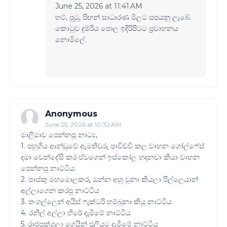
June 25, 2026 at 11:41 AM
හට්, පුටු, පිඟන් සාධාරණ මිලට සපයනු ලැබේ.
කොටුව දුම්රිය පොල ඉදිරිපිටට ප්‍රවාහනය
නොමිලේ.
Anonymous
June 25, 2026 at 10:32 AM
මාලිමාව පෙන්නපු නාට්‍ය,
1. පහුගිය ආන්ඩුවේ ඇමතිවරු පාවිච්චි කල වාහන ගෝල්ෆේස්
දමා වෙන්දේසි කර ඒවගෙන් ඉස්කෝල හදනවා කියා වාහන
පෙන්නපු නාට්ටිය.
2. පාස්කු මහමොලකරු ඔන්න අහු වුනා කියලා පිල්ලෙයාන්
අල්ලාගෙන කරපු නාට්ටිය
3. තංගල්ලෙන් අයිස් ෆැක්ටරි හම්බුනා කියූ නාට්ටිය
4. රනිල් අල්ලා හිරේ දැමීමේ නාට්ටිය
5. රාජපක්ශලා ගෙයින් එලියට දැමීමේ නාට්ටිය