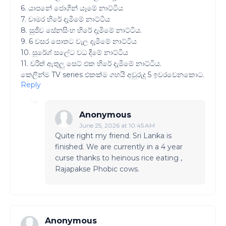
6. යාපනේ ජොගින් යෑමේ නාට්ටිය
7. චාමර හිරේ දැමීමේ නාට්ටිය
8. සුජීව සේනසිංහ හිරේ දැමීමේ නාට්ටිය.
9. 6 වසර පොතට වැල දැමීමේ නාට්ටිය
10. සුරේශ් සලේට වධ දීමේ නාට්ටිය
11. චරිත් ඇතුලු සෙට් එක හිරේ දැමීමේ නාට්ටිය.
කෙලින්ම TV series එකක්ම ගහයි අවුරුදු 5 ඉවරවෙනකොට.
Reply
Anonymous
June 25, 2026 at 10:45 AM
Quite right my friend. Sri Lanka is
finished. We are currently in a 4 year
curse thanks to heinous rice eating ,
Rajapakse Phobic cows.
Anonymous