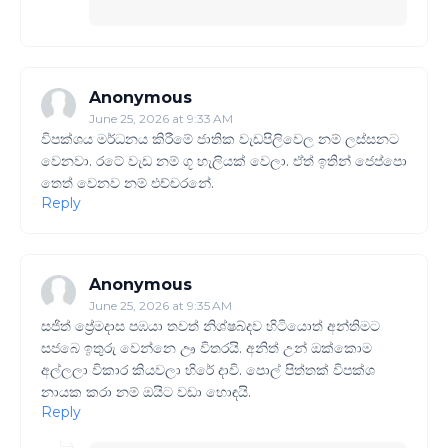
Anonymous
June 25, 2026 at 9:33 AM
විපක්ශය මර්ධනය කිරීමේ ජාතික වැඩපිලිවෙල නම් ලස්සනට
වෙනවා. රටේ වැඩ නම් ගූ හැලියක් වෙලා. ඒත් ඉතින් ජෙප්පො
තෙත් වෙනව නම් එච්චරනේ.
Reply
Anonymous
June 25, 2026 at 9:35 AM
සජිත් ප්‍රේමදාස පඹයා තවත් නිශ්ෂබ්දව හිටියොත් අන්තිමට
සජබෙ ඉතුරු වෙන්නෙ ඌ විතරයි. අනිත් උන් ඔක්කොම
අල්ලලා විකාර කියවලා හිරේ දාවි. පොල් පිත්තක් විපක්ශ
නායක කරා නම් ඔයිට වඩා හොඳයි.
Reply