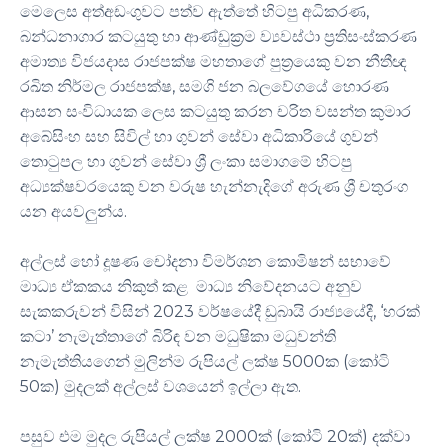
මෙලෙස අත්අඩංගුවට පත්ව ඇත්තේ හිටපු අධිකරණ,
බන්ධනාගාර කටයුතු හා ආණ්ඩුක්‍රම ව්‍යවස්ථා ප්‍රතිසංස්කරණ
අමාත්‍ය විජයදාස රාජපක්ෂ මහතාගේ පුත්‍රයෙකු වන නීතීඥ
රඛිත නිර්මල රාජපක්ෂ, සමගි ජන බලවේගයේ හොරණ
ආසන සංවිධායක ලෙස කටයුතු කරන චරිත වසන්ත කුමාර
අබේසිංහ සහ සිවිල් හා ගුවන් සේවා අධිකාරියේ ගුවන්
තොටුපල හා ගුවන් සේවා ශ්‍රී ලංකා සමාගමේ හිටපු
අධ්‍යක්ෂවරයෙකු වන වරුෂ හැන්නැදිගේ අරුණ ශ්‍රී චතුරංග
යන අයවලුන්ය.
අල්ලස් හෝ දූෂණ චෝදනා විමර්ශන කොමිෂන් සභාවේ
මාධ්‍ය ඒකකය නිකුත් කළ මාධ්‍ය නිවේදනයට අනුව
සැකකරුවන් විසින් 2023 වර්ෂයේදී ඩුබායි රාජ්‍යයේදී, ‘හරක්
කටා’ නැමැත්තාගේ බිරිඳ වන මධුෂිකා මධුවන්ති
නැමැත්තියගෙන් මුලින්ම රුපියල් ලක්ෂ 5000ක (කෝටි
50ක) මුදලක් අල්ලස් වශයෙන් ඉල්ලා ඇත.
පසුව එම මුදල රුපියල් ලක්ෂ 2000ක් (කෝටි 20ක්) දක්වා