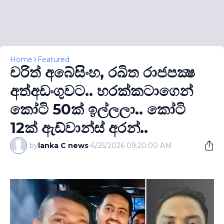
Home
Featured
චරිත් අබේසිංහ, රඛිත රාජපක්‍ෂ
අත්අඩංගුවට.. හරක්කටාගෙන්
කෝටි 50ක් ඉල්ලලා.. කෝටි
12ක් ඇඩ්වාන්ස් අරන්..
by
lanka C news
-
6/25/2026 09:20:00 AM