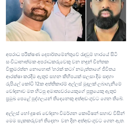
අපරාධ පරීක්ෂණ දෙපාර්තමේන්තුවේ රැඳවුම් භාරයේ සිටි
සංවිධානාත්මක අපරාධකරුවෙකු වන නඳුන් චින්තක
වික්‍රමරත්න නොහොත් ‘හරක් කටා’ නමැත්තාගේ ජීවිතය
ආරක්ෂා කරදීම ඇතුළු සහන කිහිපයක් සලසා දීම සඳහා
රුපියල් කෝටි 12ක අත්තිකාරම් අල්ලස් මුදලක් ලබාගැනීමේ
චෝදනාව මත හිටපු අමාත්‍යවරයෙකුගේ පුත්‍රයෙකු ඇතුළු
ප්‍රමුඛ පෙළේ පුද්ගලයන් තිදෙනෙකු අත්අඩංගුවට ගෙන තිබේ.
අල්ලස් හෝ දූෂණ චෝදනා විමර්ශන කොමිෂන් සභාව විසින්
මෙම සැකකරුවන් තිදෙනා වන දින අත්අඩංගුවට ගෙන ඇත.