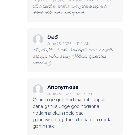
චරිත සහතික දෙන්න එංගලන්තෙ පැත්තේ
ගිහින් නරියෙක්ගෙන් අහපන්
විජේ
June 25, 2026 at 11:41 AM
හට්, පුටු, පිඟන් සාධාරණ මිලට සපයනු ලැබේ.
කොටුව දුම්රිය පොල ඉදිරිපිටට ප්‍රවාහනය
නොමිලේ.
Anonymous
June 25, 2026 at 12:47 PM
Charith ge goo hodana dobi appula
dana ganilla unge goo hodanna
hodanna okun reela gaa
gannawa...dogatama hodapalla moda
gon harak