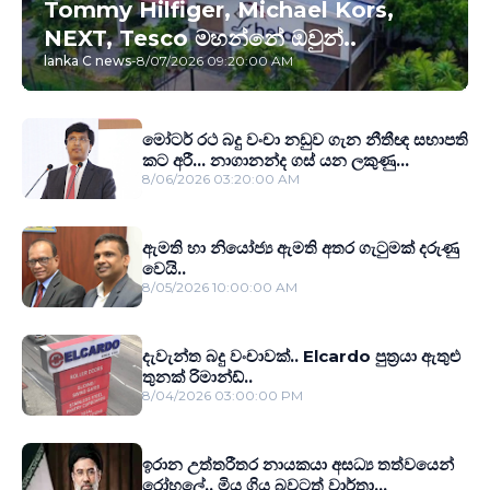
Tommy Hilfiger, Michael Kors,
NEXT, Tesco මහන්නේ ඔවුන්..
lanka C news
-
8/07/2026 09:20:00 AM
මෝටර් රථ බදු වංචා නඩුව ගැන නීතීඥ සභාපති
කට අරී... නාගානන්ද ගස් යන ලකුණු...
8/06/2026 03:20:00 AM
ඇමති හා නියෝජ්‍ය ඇමති අතර ගැටුමක් දරුණු
වෙයි..
8/05/2026 10:00:00 AM
දැවැන්ත බදු වංචාවක්.. Elcardo පුත‍්‍රයා ඇතුළු
තුනක් රිමාන්ඩ්..
8/04/2026 03:00:00 PM
ඉරාන උත්තරීතර නායකයා අසධ්‍ය තත්වයෙන්
රෝහලේ.. මිය ගිය බවටත් වාර්තා...