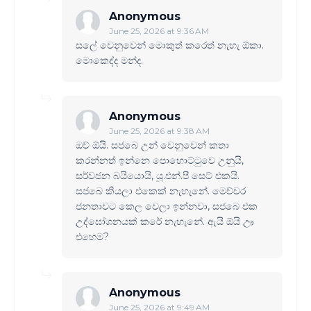
Anonymous
June 25, 2026 at 9:36 AM
සලේ වෙනුවෙන් මොකුත් කරෙත් නැහැ ඕකා.
මොකෙද්ද මන්ද.
Anonymous
June 25, 2026 at 9:38 AM
ඔව් ඕයි. සජබෙ උන් වෙනුවෙන් කතා
කරන්නත් ඉන්නෙ පොහොට්‍ටුවෙ උනුයි,
සර්වජන බයියොයි, යූ.එන්.පී සෙට් එකයි.
සජබෙ කියලා එකෙක් නැහැනේ. මෙච්චර
ජනතාවට කෙල වෙලා ඉන්නවා, සජබෙ එක
උද්ඝෝශනයක් කරේ නැහැනේ. ඇයි ඕයි ඌ
එහෙම?
Anonymous
June 25, 2026 at 9:49 AM