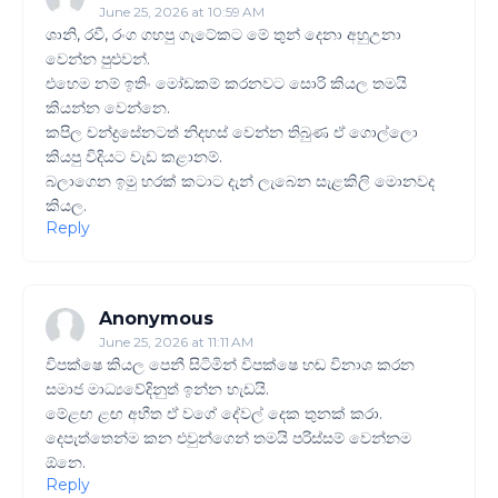
June 25, 2026 at 10:59 AM
ශානි, රවී, රංග ගහපු ගැටේකට මේ තුන් දෙනා අහුඋනා
වෙන්න පුළුවන්.
එහෙම නම් ඉතිං මෝඩකම් කරනවට සොරි කියල තමයි
කියන්න වෙන්නෙ.
කපිල චන්ද්‍රසේනටත් නිදහස් වෙන්න තිබුණ ඒ ගොල්ලො
කියපු විදියට වැඩ කළානම්.
බලාගෙන ඉමු හරක් කටාට දැන් ලැබෙන සැළකිලි මොනවද
කියල.
Reply
Anonymous
June 25, 2026 at 11:11 AM
විපක්ෂෙ කියල පෙනී සිටිමින් විපක්ෂෙ හඬ විනාශ කරන
සමාජ මාධ්‍යවේදිනුත් ඉන්න හැඩයි.
මේළඟ ළඟ අභීත ඒ වගේ දේවල් දෙක තුනක් කරා.
දෙපැත්තෙන්ම කන එවුන්ගෙන් තමයි පරිස්සම් වෙන්නම
ඕනෙ.
Reply