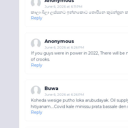
Anonymous
June 6, 2026 at 6:11 PM
කාලා බීලා ලස්සනට ඉන්නකොට තොපිනෙ කුමන්ත්‍රන කරල
Reply
Anonymous
June 6, 2026 at 6:26 PM
If you guys were in power in 2022, There will be 
of crooks.
Reply
Buwa
June 6, 2026 at 6:26 PM
Koheda wesige putho loka arubudayak. Oil suppl
hitiyanam....Covid kale minissu prata bassale d
Reply