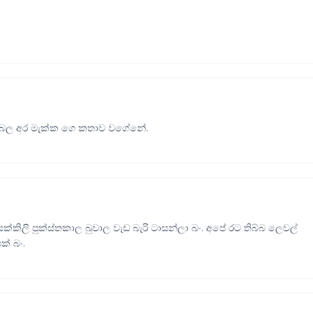
උබල අර මැක්ක ගෙ කතාව වගේනේ.
ිලි පුක්ස්තකාල බුවාල වැඩ බැරි ටාසන්ලා බං. අපේ රට තිබ්බ ලෙවල්
් බං.