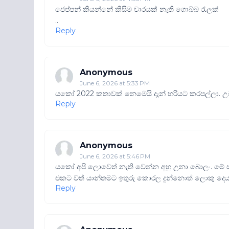
ජෙප්පන් කියන්නේ කිසිම චාරයක් නැති ගොබ්බ රැලක්
..
Reply
Anonymous
June 6, 2026 at 5:33 PM
යකෝ 2022 කතාවක් නෙමෙයි දැන් හරියට කරපල්ලා. 
Reply
Anonymous
June 6, 2026 at 5:46 PM
යකෝ අපි ලොවෙත් නැති වෙන්න අහු උනා බොලං. මේ සක්ක
එකට වත් යාන්තමට ඉතුරු කොරල දුන්නොත් ලොකු දෙයක
Reply