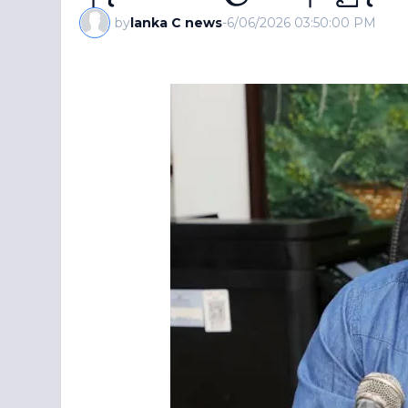
by
lanka C news
-
6/06/2026 03:50:00 PM