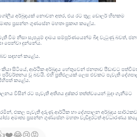
මෙන් ගෝලීය අර්බුදයක් නොවන අතර
,
එය රට තුළ ඩොලර් හිඟකම
මාත්‍ය ප්‍රසන්න ගුණසේන මහතා ප්‍රකාශ කළේය
.
ි වීම නිසා සැපයුම් දාමය සම්පූර්ණයෙන්ම බිඳ වැටුණු බවත්
,
ජන
රයා පෙන්වා දුන්නේය
.
මේ බව සඳහන් කළේය
.
 කියා සිටියේ
,
ආර්ථික අර්බුදය හේතුවෙන් ජනතාව පීඩාවට පත්වීම
 පරිවර්තනය වූ බවයි
.
එහි ප්‍රතිඵලයක් ලෙස එවකට පැවැති දේශප
 සිහිපත් කළේය
.
නය විසින් රට පැවැති අතිශය දුෂ්කර තත්ත්වයෙන් මුදා ගැනීමට
රමින්
,
එකල පැවැති දරුණු ආර්ථික හා දේශපාලන අර්බුදය සාර්ථක
්‍ය අමාත්‍ය ප්‍රසන්න ගුණසේන මහතා වැඩිදුරටත් අවධාරණය ක
👍
❤️
😂
😢
😡