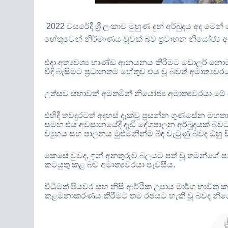
2022
වසරේදී ශ්‍රී ලංකාව මුහුණ දුන් අර්බුදය අද 
හේතුවෙන් නිර්මාණය වූවක් බව ප්‍රවාහන නියෝජ්‍ය අ
එදා අත්‍යවශ්‍ය භාණ්ඩ ආනයනය කිරීමට ඩොලර් නොමැත
වීදි බැසීමට ප්‍රධානතම හේතුව එය වූ බවත් අමාත්‍යව
උත්සව සභාවක් අමතමින් නියෝජ්‍ය අමාත්‍යවරයා 
එහිදී තවදුරටත් අදහස් දැක්වූ ප්‍රසන්න ගුණසේන මහතා
සමඟ එය අවසානයේදී දැඩි දේශපාලන අර්බුදයක් බවට
ව්‍යුහය සහ පාලනය මුළුමනින්ම බිඳ වැටුණු බවද ඔහු
කෙසේ වුවද
,
ඉන් අනතුරුව බලයට පත් වූ තමන්ගේ පාල
කටයුතු කළ බව අමාත්‍යවරයා පැවසීය
.
විධිමත් පියවර සහ නිසි ආර්ථික උපාය මාර්ග භාවිත ක
කළමනාකරණය කිරීමට තම රජයට හැකි වූ බවද නියෝජ