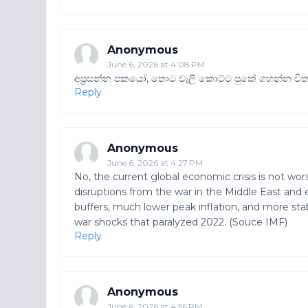
Anonymous
June 6, 2026 at 4:08 PM
අප්‍රසන්න පකයෝ, තොට වැලි කොට්ට පුකේ ගහන්න විතර
Reply
Anonymous
June 6, 2026 at 4:27 PM
No, the current global economic crisis is not wo
disruptions from the war in the Middle East and e
buffers, much lower peak inflation, and more st
war shocks that paralyzed 2022. (Souce IMF)
Reply
Anonymous
June 6, 2026 at 4:56 PM