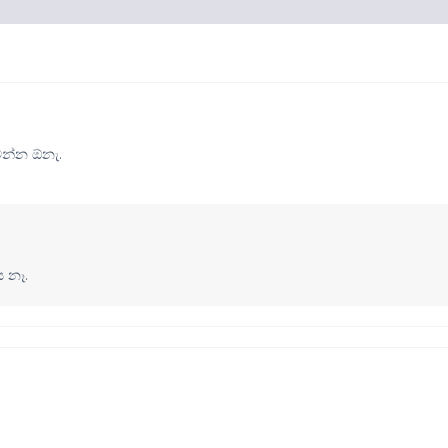
ෙන්න ඕනැ.
 නෑ.