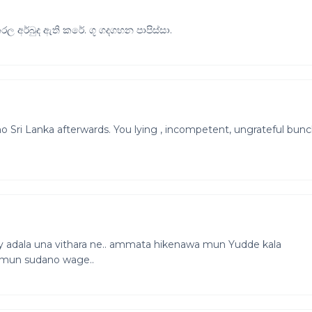
 අර්බුද ඇති කරේ. ගූ ගදගහන පාපිස්සා.
no Sri Lanka afterwards. You lying , incompetent, ungrateful bun
y adala una vithara ne.. ammata hikenawa mun Yudde kala
en mun sudano wage..