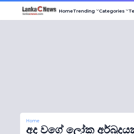
Home
Trending
Categories
T
Home
අද වගේ ලෝක අර්බුදයක්