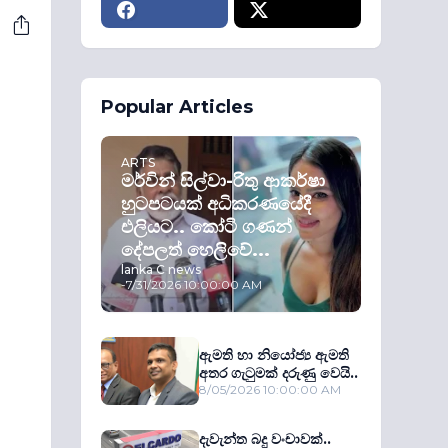
Popular Articles
ARTS
මර්වින් සිල්වා-රිතු ආකර්ෂා
හුටපටයක් අධිකරණයේදී
එලියට.. කෝටි ගණන්
දේපලත් හෙලිවේ...
lanka C news
-
7/31/2026 10:00:00 AM
ඇමති හා නියෝජ්‍ය ඇමති
අතර ගැටුමක් දරුණු වෙයි..
8/05/2026 10:00:00 AM
දැවැන්ත බදු වංචාවක්..