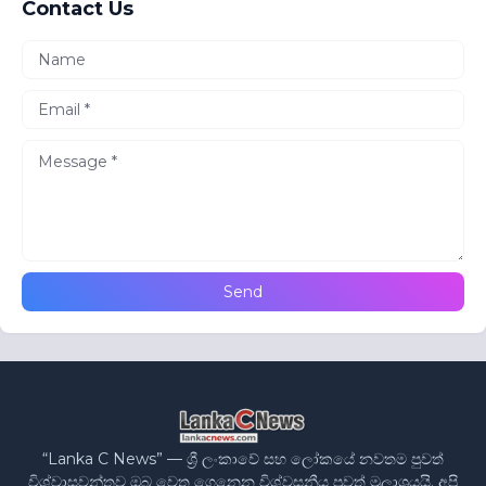
Contact Us
“Lanka C News” — ශ්‍රී ලංකාවේ සහ ලෝකයේ නවතම පුවත්
විශ්වාසවන්තව ඔබ වෙත ගෙනෙන විශ්වසනීය පුවත් මූලාශ්‍රයයි. අපි