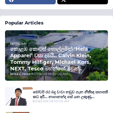
Popular Articles
ECONOMY
කොළඹ කොටස් හොල්ලමින් ‘Hela
Apparel’ වසා දමයි.. Calvin Klein,
Tommy Hilfiger, Michael Kors,
NEXT, Tesco මහන්නේ ඔවුන්..
lanka C news
-
8/07/2026 09:20:00 AM
මෝටර් රථ බදු වංචා නඩුව ගැන නීතීඥ සභාපති
කට අරී... නාගානන්ද ගස් යන ලකුණු...
8/06/2026 03:20:00 AM