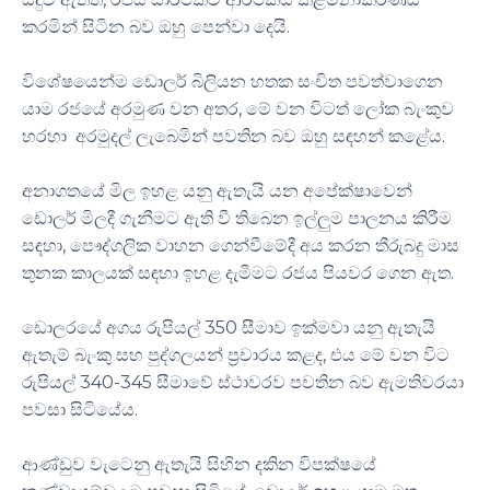
කරමින් සිටින බව ඔහු පෙන්වා දෙයි.
විශේෂයෙන්ම ඩොලර් බිලියන හතක සංචිත පවත්වාගෙන
යාම රජයේ අරමුණ වන අතර, මේ වන විටත් ලෝක බැංකුව
හරහා අරමුදල් ලැබෙමින් පවතින බව ඔහු සඳහන් කළේය.
අනාගතයේ මිල ඉහළ යනු ඇතැයි යන අපේක්ෂාවෙන්
ඩොලර් මිලදී ගැනීමට ඇති වී තිබෙන ඉල්ලුම පාලනය කිරීම
සඳහා, පෞද්ගලික වාහන ගෙන්වීමේදී අය කරන තීරුබදු මාස
තුනක කාලයක් සඳහා ඉහළ දැමීමට රජය පියවර ගෙන ඇත.
ඩොලරයේ අගය රුපියල් 350 සීමාව ඉක්මවා යනු ඇතැයි
ඇතැම් බැංකු සහ පුද්ගලයන් ප්‍රචාරය කළද, එය මේ වන විට
රුපියල් 340-345 සීමාවේ ස්ථාවරව පවතින බව ඇමතිවරයා
පවසා සිටියේය.
ආණ්ඩුව වැටෙනු ඇතැයි සිහින දකින විපක්ෂයේ