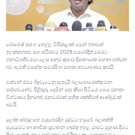
රොමේෂ් තරංග හෙල්ල විසිකළාක් මෙන් ඉතාමත්
ඉලක්කගතව සහ ස්ථිරවම 2029 වසරේදීත් මෙරට
ජනාධිපතිවරයා ලෙස අනුර කුමාර දිසානායක මහතා පත්වන
බව ඇමති වසන්ත සමරසිංහ මහතා අවධාරණය කරයි.
වත්මන් රජය බිඳවැටෙනු ඇතැයි බලාපොරොත්තු වන
පාර්ශවයන්ට පිළිතුරු දෙමින් ඔහු කියා සිටියේ මෙය ජනතා
විශ්වාසය දිනාගත්, ජනවරමක් සහිත ශක්තිමත් ආණ්ඩුවක්
බවයි.
ලෝක අර්බුද සහ මැදපෙරදිග යුද්ධය හමුවේ බලශක්ති
සැපයුමට හා නාවික ප්‍රවාහන ගාස්තු ඉහළ යාමට මුහුණ දීමට
සිදුව ඇතත්, රජය සාර්ථකව ආර්ථිකය කළමනාකරණය