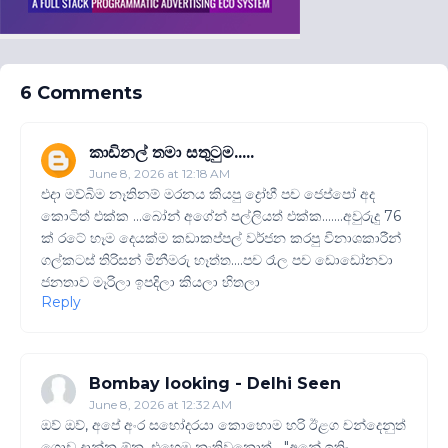
6 Comments
කාඩිනල් තමා සතුටුම.....
June 8, 2026 at 12:18 AM
එදා මව්බිම නෑතිනම් මරනය කියපු ද්‍රෝහී පච ජෙප්පෝ අද
කොටිත් එක්ක ...බෝන් අගේන් පල්ලියත් එක්ක.......අවුරුදු 76
ක් රටේ හෑම දෙයක්ම කඩාකප්පල් වර්ජන කරපු විනාශකාරීන්
ගල්කටස් තිරිසන් මිනීමරු හෑත්ත....පච රෑල පච ඩොඩෝනවා
ජනතාව මෑරිලා ඉපදිලා කියලා හිතලා
Reply
Bombay looking - Delhi Seen
June 8, 2026 at 12:32 AM
ඔව් ඔව්, අපේ අංර සහෝදරයා කොහොම හරි ඊළග චන්දෙනුත්
ගොඩ දාන්න ඕන. එහෙම නැතිවුනොත් ..."අනේ ඉතිං