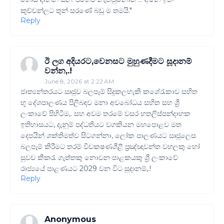
කුච්චන්ලට තුන් සරණේ බඩු ම තමයි."
Reply
ඊ ලග අදියරට,වෙනසට මුහුණදීමට සූදානම්
වන්න,.!
June 8, 2026 at 2:22 AM
ජාත්‍යන්තරයට ඍජුව බලපෑම් සිදුකලහැකි කශේරැකාව සහිත
භූ දේශපාලණය පිලිබඳව මනා අවබෝධය සහිත සහ ශ්‍රී
ලංකාවේ පිහිටීම,. සහ අවම තරමේ වසර හතලිස්පන්දාහක
ඉතිහාසයට, දැනුම් පද්ධතියට වගකියන මහපොළව මත
දෙපයින් ශක්තිමත්ව සිටගන්නා, ලෝක පාලණයට ඍජුලෙස
බලපෑම් කිරීමට තරම් විචකෂණශීළී ප්‍රඤ්ඥාවන්ත වහලකු හෝ
සුවච කීකරැ ගැත්තකු නොවන පාළකයකු ශ්‍රී ලංකාවේ
රාජ්‍යයේ පාළණයට 2029 වන විට සූදානම්,.!
Reply
Anonymous