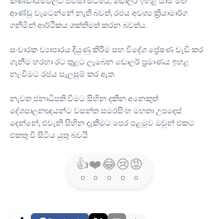
කණ්ඩායම්වලට පවසා සිටියේ, ඩොලර් ඉහළ යාම මත
ආණ්ඩු වැටෙන්නේ නැති බවත්, රජය අවශ්‍ය ක්‍රියාමාර්ග
ගනිමින් ආර්ථිකය ශක්තිමත් කරන බවත්ය.
සංචාරක ව්‍යාපාරය දියුණු කිරීම සහ විදේශ ප්‍රේෂණ වැඩි කර
ගැනීම හරහා රට තුළට ලැබෙන ඩොලර් ප්‍රමාණය ඉහළ
නැංවීමට රජය සැලසුම් කර ඇත.
නැවත ජනාධිපති වීමට සිහින දකින අනෙකුත්
දේශපාලනඥයන්ට වසන්ත සමරසිංහ මහතා උපදෙස්
දෙන්නේ, එවැනි සිහින දැකීමට පෙර පළමුව ඔවුන් එකට
එකතු වී සිටිය යුතු බවයි
👍
❤️
😂
😢
😡
0
0
0
0
0