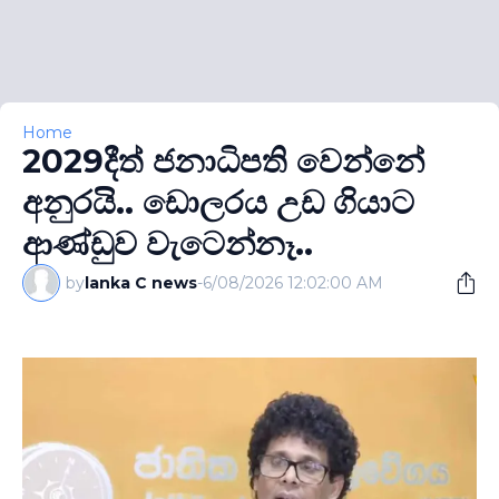
Home
2029දීත් ජනාධිපති වෙන්නේ
අනුරයි.. ඩොලරය උඩ ගියාට
ආණ්ඩුව වැටෙන්නෑ..
by
lanka C news
-
6/08/2026 12:02:00 AM