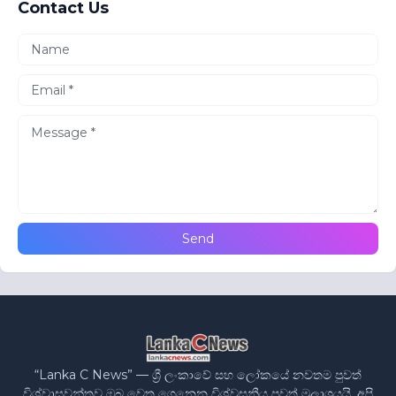
Contact Us
“Lanka C News” — ශ්‍රී ලංකාවේ සහ ලෝකයේ නවතම පුවත්
විශ්වාසවන්තව ඔබ වෙත ගෙනෙන විශ්වසනීය පුවත් මූලාශ්‍රයයි. අපි