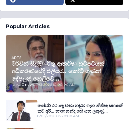
Popular Articles
ARTS
මර්වින් සිල්වා-රිතු ආකර්ෂා හුටපටයක්
අධිකරණයේදී එලියට.. කෝටි ගණන්
දේපලත් හෙලිවේ...
lanka C news
-
7/31/2026 10:00:00 AM
මෝටර් රථ බදු වංචා නඩුව ගැන නීතීඥ සභාපති
කට අරී... නාගානන්ද ගස් යන ලකුණු...
8/06/2026 03:20:00 AM