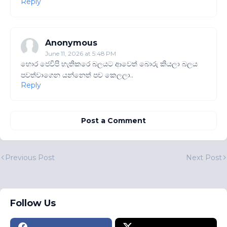
Reply
Anonymous
June 11, 2026 at 5:48 PM
හොර ජෙවිපි හැතිකරෙ බලයට ආවෙත් බොරු කියලා බලය
පවත්වාගෙන යන්නෙත් පච කෙලලා..
Reply
Post a Comment
Previous Post
Next Post
Follow Us