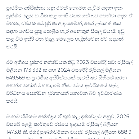
ප්‍රාථමික අතිරික්තය යනු රටක් නොමඟ යැවීම සඳහා ඉතා
සූක්ෂ්ම ලෙස භාවිත කළ හැකි වචනයක් බව පෙන්වා දෙන ඒ
මහතා, රජයක සම්පූර්ණ ආදායමෙන්, පෙර ලබාගත් ණය
සඳහා ගෙවිය යුතු පොළිය හැර අනෙකුත් සියලු වියදම් අඩු
කළ විට ඉතිරි වන මුදල මෙලෙස හැඳින්වෙන බව සඳහන්
කරයි.
රට අතිශය දුෂ්කර තත්ත්වයක තිබූ 2023 වසරේදී පවා රුපියල්
මිලියන 173,332 ක සහ 2024 වසරේදී රුපියල් මිලියන
649,569 ක ප්‍රාථමික අතිරික්තයක් පැවති බව සිහිපත් කරන
තෙන්නකෝන් මහතා, එම නිසා මෙය ආර්ථිකයේ සැබෑ
වර්ධනය පෙන්වන දර්ශකයක් නොවන බව අවධාරණය
කරයි.
මානව හිමිකම් කේන්ද්‍රය නිකුත් කළ දත්තවලට අනුව, 2026
වසරේ පළමු කාර්තුවේ රජයේ ආදායම රුපියල් බිලියන
1473.8 කි. එහිදී පුණරාවර්තන වියදම රුපියල් බිලියන 688.9