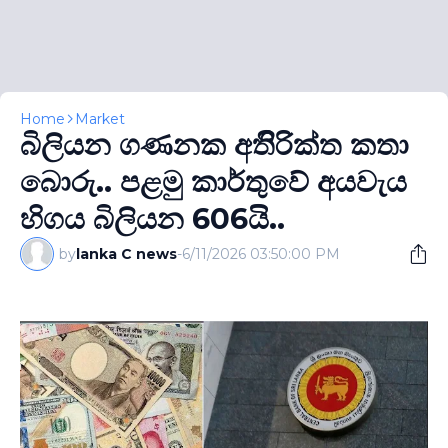
Home
Market
බිලියන ගණනක අතිිරික්ත කතා
බොරු.. පළමු කාර්තුවේ අයවැය
හිගය බිලියන 606යි..
by
lanka C news
-
6/11/2026 03:50:00 PM