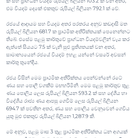
ක් සහ ප්‍රාග්ධන වියදම රුපියල් බිලියන 103.2 ක් වන අතර,
එම වියදම් දෙකේ එකතුව රුපියල් බිලියන 792.1 ක් වේ.
රජයේ ආදායම සහ වියදම අතර පරතරය අනුව කඩදාසි මත
රුපියල් බිලියන 681.7 ක ප්‍රාථමික අතිරික්තයක් පෙනෙන්නට
තිබේ. එසේම පළමු කාර්තුවේ ප්‍රාග්ධන වියදම්වලින් වැය කර
ඇත්තේ සියයට 7.5 ක් වැනි සුළු ප්‍රතිශතයක් වන අතර,
සාමාන්‍යයෙන් රජයේ වියදම් ඉහළ යන්නේ වසරේ අවසන්
කාර්තු තුනේදීය.
රජය විසින් මෙම ප්‍රාථමික අතිරික්තය පෙන්වන්නේ රටේ
ණය සහ පොලී වගකීම් මඟහරිමිනි. මෙම පළමු කාර්තුව තුළ
ණය පොලිය ලෙස රුපියල් බිලියන 593.2 ක් සහ දේශීය හා
විදේශීය රාජ්‍ය ණය ආපසු ගෙවීම් ලෙස රුපියල් බිලියන
694.7 ක් පවතින අතර, ණය සහ පොලිය වෙනුවෙන් ගෙවිය
යුතු මුළු එකතුව රුපියල් බිලියන 1,287.9 කි.
මේ අනුව, පළමු මාස 3 තුළ ප්‍රාථමික අතිරික්තය ධන අගයක්