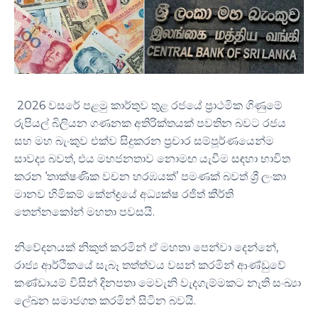
2026 වසරේ පළමු කාර්තුව තුළ රජයේ ප්‍රාථමික ගිණුමේ
රුපියල් බිලියන ගණනක අතිරික්තයක් පවතින බවට රජය
සහ මහ බැංකුව එක්ව සිදුකරන ප්‍රචාර සම්පූර්ණයෙන්ම
සාවද්‍ය බවත්, එය මහජනතාව නොමඟ යැවීම සඳහා භාවිත
කරන ‘තාක්ෂණික වචන හරඹයක්’ පමණක් බවත් ශ්‍රී ලංකා
මානව හිමිකම් කේන්ද්‍රයේ අධ්‍යක්ෂ රජිත් කීර්ති
තෙන්නකෝන් මහතා පවසයි.
නිවේදනයක් නිකුත් කරමින් ඒ මහතා පෙන්වා දෙන්නේ,
රාජ්‍ය ආර්ථිකයේ සැබෑ තත්ත්වය වසන් කරමින් ආණ්ඩුවේ
කණ්ඩායම් විසින් දිනපතා මෙවැනි වැදගැම්මකට නැති සංඛ්‍යා
ලේඛන සමාජගත කරමින් සිටින බවයි.