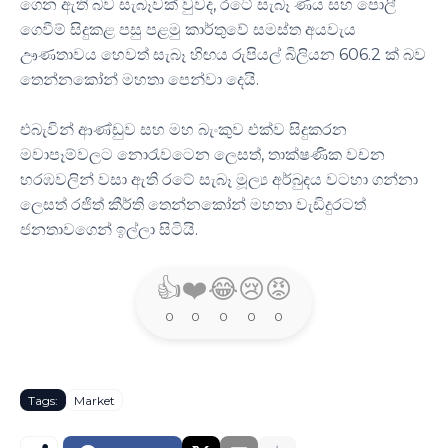
ගෙන ඇති බව සැබෑවක් වුවද, රටේ සැබෑ ණය සහ පොලී
ගෙවීම් සිදුකළ පසු පළමු කාර්තුවේ සමස්ත අයවැය
ඌණතාවය හෙවත් සැබෑ හිඟය රුපියල් බිලියන 606.2 ක් බව
තෙන්නකෝන් මහතා පෙන්වා දෙයි.
එබැවින් ආණ්ඩුව සහ මහ බැංකුව එක්ව සිදුකරන
මවාපෑම්වලට නොරැවටෙන ලෙසත්, තාක්ෂණික වචන
හරඹවලින් වසා ඇති රටේ සැබෑ මූල්‍ය අර්බුදය වටහා ගන්නා
ලෙසත් රජිත් කීර්ති තෙන්නකෝන් මහතා වැඩිදුරටත්
ජනතාවගෙන් ඉල්ලා සිටියි.
👍
❤️
😂
😢
😡
0
0
0
0
0
Tags:
Market