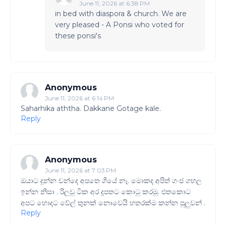
June 11, 2026 at 6:38 PM
in bed with diaspora & church. We are
very pleased - A Ponsi who voted for
these ponsi's
Anonymous
June 11, 2026 at 6:14 PM
Saharhika aththa. Dakkane Gotage kale.
Reply
Anonymous
June 11, 2026 at 7:03 PM
ඔයාට දුන්න චන්දෙ අපතෙ ගියේ නෑ. මොකද අපිත් ගංජ ගහල
ඉන්න නිසා . රිලවු ටික අර දූපතට කොටු කරමු. එතකොට
අපට හොදට වේල් තුනක් නොවෙයි හතරක්ම කන්න පුලුවන් .
Reply