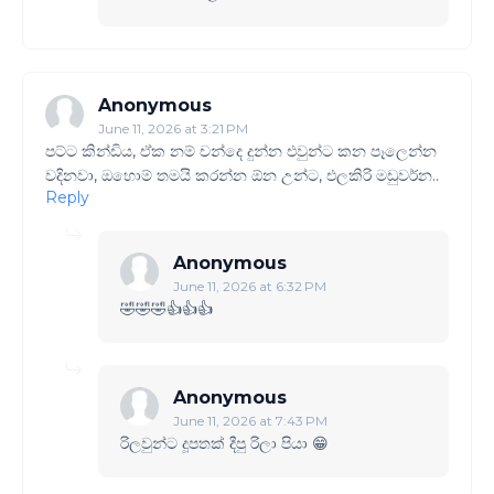
Anonymous
June 11, 2026 at 3:21 PM
පට්ට කින්ඩිය, ඒක නම් චන්දෙ දුන්න එවුන්ට කන පෑලෙන්න
වදිනවා, ඔහොම් තමයි කරන්න ඕන උන්ට, එලකිරි මඩුවර්න..
Reply
Anonymous
June 11, 2026 at 6:32 PM
🤣🤣🤣👍👍👍
Anonymous
June 11, 2026 at 7:43 PM
රිලවුන්ට දූපතක් දීපු රිලා පියා 😁