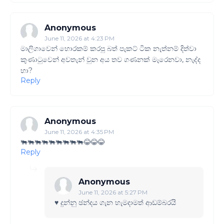
Anonymous
June 11, 2026 at 4:23 PM
මාලිගාවෙන් හොරකම් කරපු බත් පැකට් ටික නැත්නම් දිත්වා
කුණාටුවෙන් අවතැන් වුන අය තව ගණනක් මැරෙනවා, නැද්ද
හා?
Reply
Anonymous
June 11, 2026 at 4:35 PM
🐃🐃🐃🐃🐃🐃🐃🐃🐃😂😂😂
Reply
Anonymous
June 11, 2026 at 5:27 PM
♥️ දුන්නු ඡන්දය ගැන හැමදාමත් ආඩම්බරයි