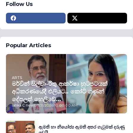
Follow Us
Popular Articles
ARTS
මර්වින් සිල්වා-රිතු ආකර්ෂා හුටපටයක්
අධිකරණයේදී එලියට.. කෝටි ගණන්
දේපලත් හෙලිවේ...
lanka C news
-
7/31/2026 10:00:00 AM
ඇමති හා නියෝජ්‍ය ඇමති අතර ගැටුමක් දරුණු
වෙයි..