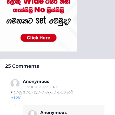
25 Comments
Anonymous
June 11, 2026 at 3:10 PM
♥️ දුන්නු ඡන්දය ගැන හැමදාමත් ආඩම්බරයි
Reply
Anonymous