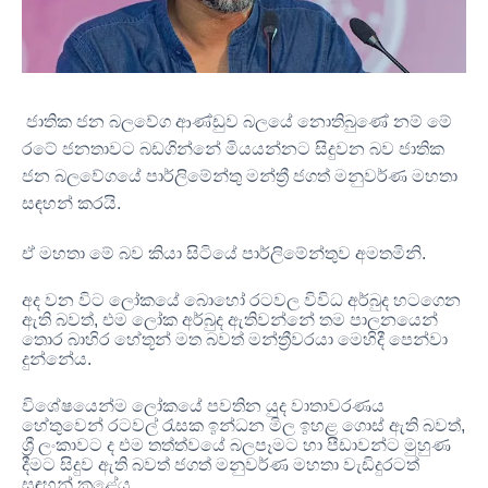
ජාතික ජන බලවේග ආණ්ඩුව බලයේ නොතිබුණේ නම් මේ
රටේ ජනතාවට බඩගින්නේ මියයන්නට සිදුවන බව ජාතික
ජන බලවේගයේ පාර්ලිමේන්තු මන්ත්‍රී ජගත් මනුවර්ණ මහතා
සඳහන් කරයි
.
ඒ මහතා මේ බව කියා සිටියේ පාර්ලිමේන්තුව අමතමිනි
.
අද වන විට ලෝකයේ බොහෝ රටවල විවිධ අර්බුද හටගෙන
ඇති බවත්
,
එම ලෝක අර්බුද ඇතිවන්නේ තම පාලනයෙන්
තොර බාහිර හේතූන් මත බවත් මන්ත්‍රීවරයා මෙහිදී පෙන්වා
දුන්නේය
.
විශේෂයෙන්ම ලෝකයේ පවතින යුද වාතාවරණය
හේතුවෙන් රටවල් රැසක ඉන්ධන මිල ඉහළ ගොස් ඇති බවත්
,
ශ්‍රී ලංකාවට ද එම තත්ත්වයේ බලපෑමට හා පීඩාවන්ට මුහුණ
දීමට සිදුව ඇති බවත් ජගත් මනුවර්ණ මහතා වැඩිදුරටත්
සඳහන් කළේය
.