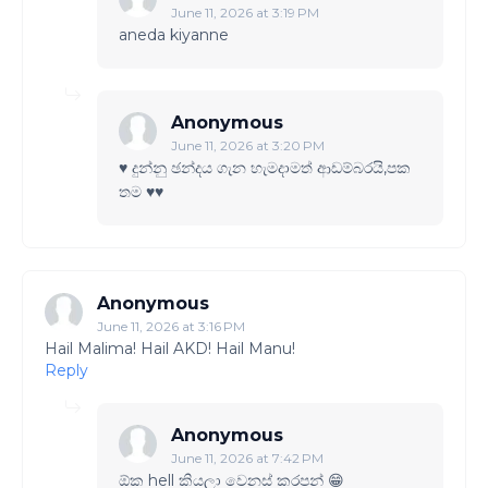
June 11, 2026 at 3:19 PM
aneda kiyanne
Anonymous
June 11, 2026 at 3:20 PM
♥️ දුන්නු ඡන්දය ගැන හැමදාමත් ආඩම්බරයි,පක
තම ♥️♥️
Anonymous
June 11, 2026 at 3:16 PM
Hail Malima! Hail AKD! Hail Manu!
Reply
Anonymous
June 11, 2026 at 7:42 PM
ඕක hell කියලා වෙනස් කරපන් 😁