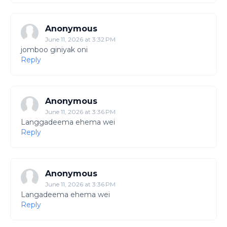
Anonymous
June 11, 2026 at 3:32 PM
jomboo giniyak oni
Reply
Anonymous
June 11, 2026 at 3:36 PM
Langgadeema ehema wei
Reply
Anonymous
June 11, 2026 at 3:36 PM
Langadeema ehema wei
Reply