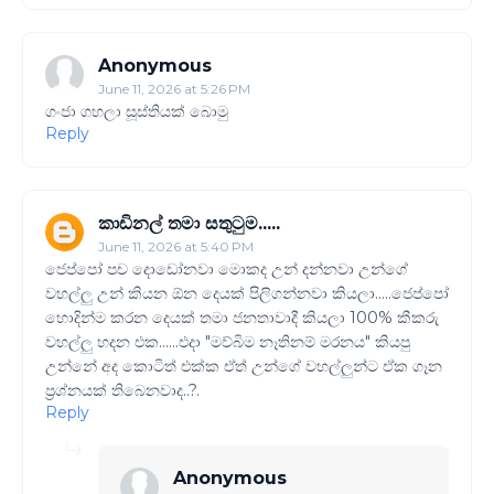
Anonymous
June 11, 2026 at 5:26 PM
ගංජා ගහලා සූස්තියක් බොමු
Reply
කාඩිනල් තමා සතුටුම.....
June 11, 2026 at 5:40 PM
ජෙප්පෝ පච දොඩෝනවා මොකද උන් දන්නවා උන්ගේ
වහල්ලු උන් කියන ඕන දෙයක් පිලිගන්නවා කියලා.....ජෙප්පෝ
හොදින්ම කරන දෙයක් තමා ජනතාවාදී කියලා 100% කීකරු
වහල්ලු හදන එක......එදා "මව්බිම නෑතිනම් මරනය" කියපු
උන්නේ අද කොටිත් එක්ක ඒත් උන්ගේ වහල්ලුන්ට ඒක ගෑන
ප්‍රශ්නයක් තිබෙනවාද..?.
Reply
Anonymous