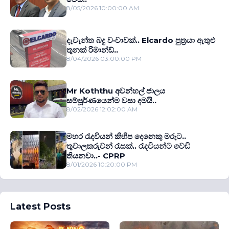
8/05/2026 10:00:00 AM
දැවැන්ත බදු වංචාවක්.. Elcardo පුත‍්‍රයා ඇතුළු
තුනක් රිමාන්ඩ්..
8/04/2026 03:00:00 PM
Mr Koththu අවන්හල් ජාලය
සම්පූර්ණයෙන්ම වසා දමයි..
8/02/2026 12:02:00 AM
මහර රැදවියන් කිහිප දෙනෙකු මරුට..
තුවාලකරුවන් රැසක්.. රැදවියන්ට වෙඩි
තියනවා..- CPRP
8/01/2026 10:20:00 PM
Latest Posts