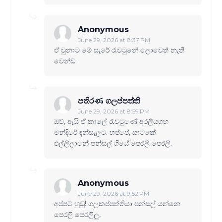
Anonymous
June 29, 2026 at 8:37 PM
ඒ වුනාට මේ සැරේ රැවටුනේ ලොවෙත් නැති
වෙන්ඩ.
පතිරණ ගලප්පත්ති
June 29, 2026 at 8:59 PM
ඔව්, ඇයි ඒ කාලේ රැවටුණේ අරලියගහ
මන්දිරේ දන්සැලට. හප්පේ, සාටකේ
එල්ලිලානේ පන්සල් ගියේ පෙරලි පෙරලි.
Anonymous
June 29, 2026 at 9:52 PM
අප්පට හුඩු! ගලකප්පත්තියා පන්සල් යන්නෙ
පෙරලි පෙරලිලු,