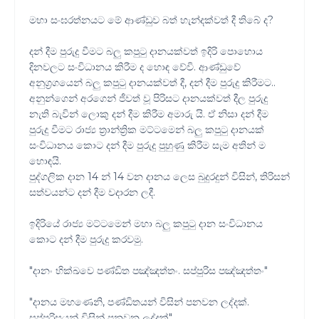
මහා සංඝරත්නයට මේ ආණ්ඩුව බත් හැන්දක්වත් දී තිබේ ද?
දන් දීම පුරුදු වීමට බලු කපුටු දානයක්වත් ඉදිරි පොහොය
දිනවලට සංවිධානය කිරීම ද හොඳ වේවි. ආණ්ඩුවේ
අනුග්‍රගයෙන් බලු කපුටු දානයක්වත් දී, දන් දීම පුරුදු කිරීමට..
අනුන්ගෙන් අරගෙන් ජීවත් වූ පිරිසට දානයක්වත් දීල පුරුදු
නැති බැවින් ලොකු දන් දීම කිරීම අමාරු යි. ඒ නිසා දන් දීම
පුරුදු වීමට රාජ්‍ය ත්‍රාන්ත්‍රික මට්ටමෙන් බලු කපුටු දානයක්
සංවිධානය කොට දන් දීම පුරුදු පුහුණු කිරීම සැම අතින් ම
හොඳයි.
පුද්ගලික දාන 14 න් 14 වන දානය ලෙස බුදුරදුන් විසින්, තිරිසන්
සත්වයන්ට දන් දීම වදාරන ලදී.
ඉදිරියේ රාජ්‍ය මට්ටමෙන් මහා බලු කපුටු දාන සංවිධානය
කොට දන් දීම පුරුදු කරවමු.
"දානං භික්ඛවෙ පණ්ඩිත පඤ්ඤත්තං. සප්පුරිස පඤ්ඤත්තං"
"දානය මහණෙනි, පණ්ඩිතයන් විසින් පනවන ලද්දක්.
සප්පුරිසයන් විසින් පනවන ලද්දක්"