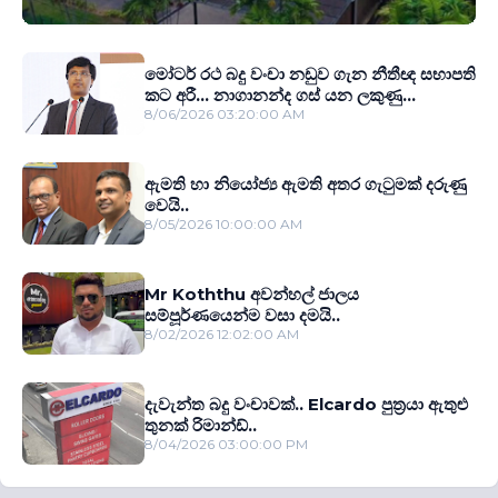
මෝටර් රථ බදු වංචා නඩුව ගැන නීතීඥ සභාපති
කට අරී... නාගානන්ද ගස් යන ලකුණු...
8/06/2026 03:20:00 AM
ඇමති හා නියෝජ්‍ය ඇමති අතර ගැටුමක් දරුණු
වෙයි..
8/05/2026 10:00:00 AM
Mr Koththu අවන්හල් ජාලය
සම්පූර්ණයෙන්ම වසා දමයි..
8/02/2026 12:02:00 AM
දැවැන්ත බදු වංචාවක්.. Elcardo පුත‍්‍රයා ඇතුළු
තුනක් රිමාන්ඩ්..
8/04/2026 03:00:00 PM