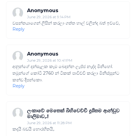
Anonymous
June 29, 2026 at 9:14 PM
වසන්තයාගෙන් ලීසින් කරලා ගත්ත හාල් වලින්ද බත් ඉව්වේ,
Reply
Anonymous
June 29, 2026 at 10:41 PM
අනුන්ගේ දන්සැලක කෑම බෙදන්න ලැජ්ජ නැද්ද මිනිහෝ.
තමුන්ගේ කෝටි 2760 න් ටිකක් පාවිච්චි කරලා මිනිස්සුන්ට
කන්ඩ දීපන්කො.
Reply
ලංකාවේ මෙතෙක් බිහිවෙච්චි දූශිතම ආන්ඩුව
මාලිමාව,.!
June 29, 2026 at 11:28 PM
කදයි බඩයි හොරහිතයි,.