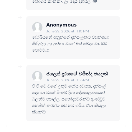
කොමිස් කාක්කා. ඌ දෙයි දන්සල්. 😂
Anonymous
June 29, 2026 at 11:10 PM
ඩෝබියනේ අනුන්ගේ දන්සැලකට වසන්තයා
ගිහිල්ලා ඌ දුන්නා වගේ බත් බෙදනවා. ඔඬ
පොට්ටයා.
ජයලත් දුරයගේ චමින්ද ජයලත්
June 29, 2026 at 11:56 PM
චී චී මේ වගේ උතුම් පෝය දවසක, දන්සැල්
දෙනවා වගේ පිංකම් දිහා දේශපාලනයෙන්
බලන්ට එපාල්ල. සහෝදරවරුන්ට ආණ්ඩුව
හොඳින් කරන්ට තව තව හයිය ඒවා කියලා
කියන්ට.