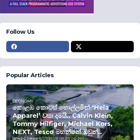
Follow Us
Popular Articles
ECONOMY
කොළඹ කොටස් හොල්ලමින් ‘Hela
Apparel’ වසා දමයි.. Calvin Klein,
Tommy Hilfiger, Michael Kors,
NEXT, Tesco මහන්නේ ඔවුන්..
lanka C news
-
8/07/2026 09:20:00 AM