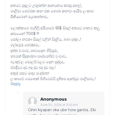
අතයට මුදලට උතුරන්න ආනයනය කරපු සහල්,.
මාලිමා සෙට්ඵක කන ඵක හොරා කනවා ආයිම ලංකාව
සිතියමෙන් මැකෙන්නම,.
ලොක්කගෙ ගැහිලි,රැසියාවේ 65$ ඩීසල් අතයට ගානට කලු
කඩයෙන් 700$ !!!
සෝලා නවතා ඩීසල් වලින් විදුලිය,. බබා හුකුං,.!
ගල්අගුරැ හෙරකම,..
දත්ත වංචාව, පාවාදෙන ගිවිසුම්,.
තවමත් සිදුකරනා පාස්පෝර්ට් වංචාව,.
බැංකුවල ඩොලර් වලට දෙන සුද්දය,.
ඵ්මදිවට දඩ බදු දඩ බදු දඩ බදු,.!
අතුරැ පසට මාද්‍ය සංදර්ශන
ලංකාවේ මෙතෙක් බිහිවෙච්චි දූශිතම ආන්ඩුව මාලිමාව,.!
Reply
Anonymous
June 30, 2026 at 3:52 AM
Gihin kiyapan oka ube hora ganita...Eki