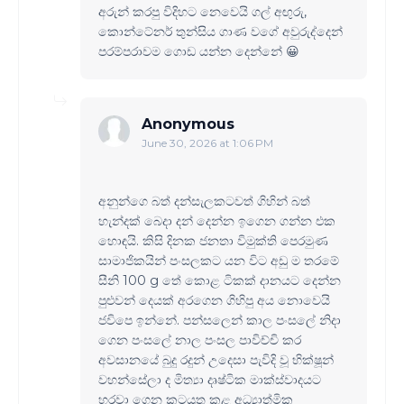
අරුන් කරපු විදිහට නෙවෙයි ගල් අඟුරු,
කොන්ටේනර් තුන්සිය ගාණ වගේ අවුරුද්දෙන්
පරම්පරාවම ගොඩ යන්න දෙන්නේ 😀
Anonymous
June 30, 2026 at 1:06 PM
අනුන්ගෙ බත් දන්සැලකටවත් ගිහින් බත්
හැන්දක් බෙදා දන් දෙන්න ඉගෙන ගන්න එක
හොඳයි. කිසි දිනක ජනතා විමුක්ති පෙරමුණ
සාමාජිකයින් පංසලකට යන විට අඩු ම තරමේ
සීනි 100 g තේ කොළ ටිකක් දානයට දෙන්න
පුළුවන් දෙයක් අරගෙන ගිහිපු අය නොවෙයි
ජවිපෙ ඉන්නේ. පන්සලෙන් කාල පංසලේ නිදා
ගෙන පංසලේ නාල පංසල පාවිච්චි කර
අවසානයේ බුදු රදුන් උදෙසා පැවිදි වූ භික්ෂූන්
වහන්සේලා ද මිත්‍යා දෘෂ්ටික මාක්ස්වාදයට
හරවා ගෙන කටයුතු කළ අධ්‍යාත්මික