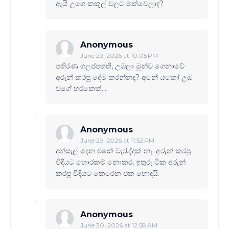
ඇයි උගෙ කකුල් වලට මක්වෙලාද?
Anonymous
June 29, 2026 at 10:05 PM
පතිරණ ගලප්පත්ති, උඹලා මුන්ව ගෙනාවේ
අරුන් කරපු දේම කරන්නද? අනේ යකෝ උඹ
වගේ හරකෙක්....
Anonymous
June 29, 2026 at 11:52 PM
දන්සැල් දෙන එකේ වැරැද්දක් නෑ. අරුන් කරපු
විදියට හොරකම් නොකර, ඉතුරු ටික අරුන්
කරපු විදියට කෙරෙන එක හොඳයි.
Anonymous
June 30, 2026 at 12:58 AM