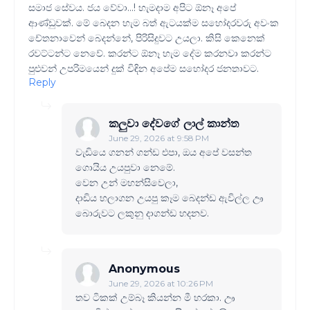
සමාජ සේවය. ජය වේවා...! හැමදාම අපිට ඕනෑ අපේ
ආණ්ඩුවක්. මේ බෙදන හැම බත් ඇටයක්ම සහෝදරවරු අවංක
චේතනාවෙන් බෙදන්නේ, පිරිසිදුවට උයලා. කිසි කෙනෙක්
රවට්ටන්ට නෙවේ. කරන්ට ඕනෑ හැම දේම කරනවා කරන්ට
පුළුවන් උපරිමයෙන් දුක් විඳින අපේම සහෝදර ජනතාවට.
Reply
කලුවා දේවගේ ලාල් කාන්ත
June 29, 2026 at 9:58 PM
වැඩියෙ ගනන් ගන්ඩ එපා, ඔය අපේ වසන්ත
ගොයිය උයපුවා නෙමේ.
වෙන උන් මහන්සිවෙලා,
දාඩිය හලාගන උයපු කෑම බෙදන්ඩ ඇවිල්ල ඌ
බොරුවට ලකුනු දාගන්ඩ හදනව.
Anonymous
June 29, 2026 at 10:26 PM
තව ටිකක් උම්බෑ කියන්න මී හරකා. ඌ