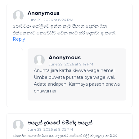
Anonymous
June 29, 2026 at 8:24 PM
පොට්ටයා පෝලිමේ ඉන්න කෑම පිඟාන දෙන්න ඕන
එක්කෙනාට නෙවෙයිව වෙන කාට හරි දෙනවා ඇත්තේ.
Reply
Anonymous
June 29, 2026 at 9:14 PM
Anunta jara katha kiwwa wage nemei.
Umbe duwata puthata oya wage wei.
Adata andapan. Karmaya passen enawa
enawamai
ජයලත් දුරයගේ චමින්ද ජයලත්
June 29, 2026 at 9:05 PM
වසන්ත සහෝදරයා කාලෙකට පස්සේ එලි බැහැලා බරටම