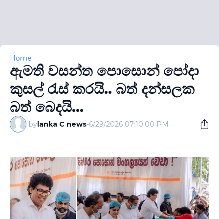
Home
ඇමති වසන්ත පොසොන් පෝදා
කුසල් රැස් කරයි.. බත් දන්සලක
බත් බෙදයි...
by
lanka C news
-
6/29/2026 07:10:00 PM