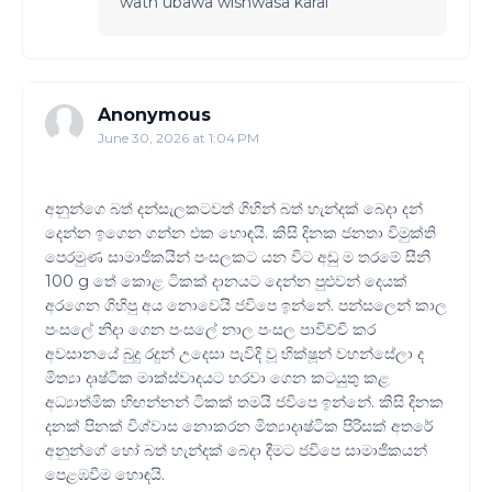
wath ubawa wishwasa karai
Anonymous
June 30, 2026 at 1:04 PM
අනුන්ගෙ බත් දන්සැලකටවත් ගිහින් බත් හැන්දක් බෙදා දන්
දෙන්න ඉගෙන ගන්න එක හොඳයි. කිසි දිනක ජනතා විමුක්ති
පෙරමුණ සාමාජිකයින් පංසලකට යන විට අඩු ම තරමේ සීනි
100 g තේ කොළ ටිකක් දානයට දෙන්න පුළුවන් දෙයක්
අරගෙන ගිහිපු අය නොවෙයි ජවිපෙ ඉන්නේ. පන්සලෙන් කාල
පංසලේ නිදා ගෙන පංසලේ නාල පංසල පාවිච්චි කර
අවසානයේ බුදු රදුන් උදෙසා පැවිදි වූ භික්ෂූන් වහන්සේලා ද
මිත්‍යා දෘෂ්ටික මාක්ස්වාදයට හරවා ගෙන කටයුතු කළ
අධ්‍යාත්මික හිඟන්නන් ටිකක් තමයි ජවිපෙ ඉන්නේ. කිසි දිනක
දනක් පිනක් විශ්වාස නොකරන මිත්‍යාදෘෂ්ටික පිරිසක් අතරේ
අනුන්ගේ හෝ බත් හැන්දක් බෙදා දීමට ජවිපෙ සාමාජිකයන්
පෙළඹවීම හො‍ඳයි.