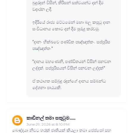
බුදුරදුන් විසින්, තිරිසන් සත්වයන්ට දන් දීම
වදාරන ලදී.
ඉදිරියේ රාජ්‍ය මට්ටමෙන් මහා බලු කපුටු දාන
සංවිධානය කොට දන් දීම පුරුදු කරවමු.
"දානං භික්ඛවෙ පණ්ඩිත පඤ්ඤත්තං. සප්පුරිස
පඤ්ඤත්තං"
"දානය මහණෙනි, පණ්ඩිතයන් විසින් පනවන
ලද්දක්. සප්පුරිසයන් විසින් පනවන ලද්දක්"
ඒ තථාගත සම්බුදු රදුන්ගේ දානය සම්බන්ධ
දේශනා පාඨයකි.
කාඩිනල් තමා සතුටුම.....
June 29, 2026 at 8:10 PM
බෞද්දයා නිවට හරක් ජාතියක් කියලා තමා ජෙප්පෝ සහ