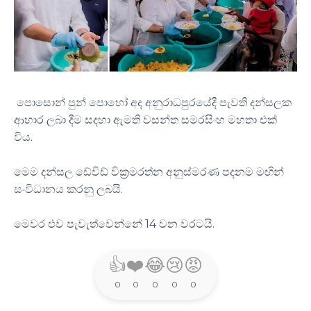
පොසොන් පුන් පොහෝ අද අනුරාධපුරයේදී පැවති දන්සලක
ආහාර ලබා දීම සදහා ඇමති වසන්ත සමරසිංහ මහතා එක්
විය.
මෙම දන්සල ඩේවිඩ් වික්‍රමරත්න අනුස්මරණ පදනම මඟින්
සංවිධානය කරනු ලබයි.
මෙවර එව පැවැත්වෙන්නේ 14 වන වරටයි.
👍
❤️
😂
😢
😡
0
0
0
0
0