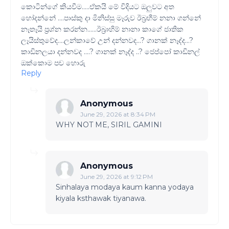
කොටින්ගේ කියවීම.....ඒකයි මේ විදියට ඔලුවට අත
හෝදන්නේ ....පාස්කු දා මිනිස්සු මෑරුව ඊබ්‍රහීම් නනා ගන්නේ
නෑතෑයි ප්‍රශ්න කරන්න......ඊබ්‍රාහිම් නානා කාගේ ජාතික
ලෑයිස්තුවේද....ලන්කාවේ උන් දන්නවද...? ගානක් නෑද්ද...?
කාඩිනලයා දන්නවද ....? ගානක් නෑද්ද ..? ජෙප්පෝ කාඩිනල්
ඔක්කොම පච හොරු
Reply
Anonymous
June 29, 2026 at 8:34 PM
WHY NOT ME, SIRIL GAMINI
Anonymous
June 29, 2026 at 9:12 PM
Sinhalaya modaya kaum kanna yodaya
kiyala ksthawak tiyanawa.