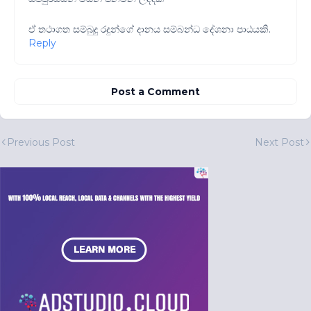
ඒ තථාගත සම්බුදු රදුන්ගේ දානය සම්බන්ධ දේශනා පාඨයකි.
Reply
Post a Comment
Previous Post
Next Post