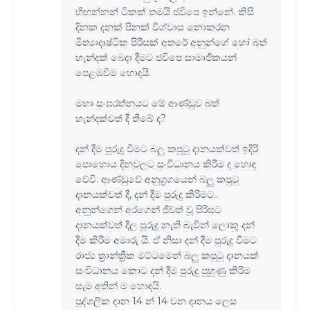
හිඟන්නන් ටිකක් තමයි ජවිපෙ ඉන්නේ. කිසි
දිනක දනක් පිනක් විශ්වාස නොකරන
මිත්‍යාදෘෂ්ටික පිරිසක් අතරේ අනුන්ගේ හෝ බත්
හැන්දක් බෙදා දීමට ජවිපෙ සාමාජිකයන්
පෙළඹවීම හො‍ඳයි.
මහා සංඝරත්නයට මේ ආණ්ඩුව බත්
හැන්දක්වත් දී තිබේ ද?
දන් දීම පුරුදු වීමට බලු කපුටු දානයක්වත් ඉදිරි
පොහොය දිනවලට සංවිධානය කිරීම ද හොඳ
වේවි. ආණ්ඩුවේ අනුග්‍රගයෙන් බලු කපුටු
දානයක්වත් දී, දන් දීම පුරුදු කිරීමට..
අනුන්ගෙන් අරගෙන් ජීවත් වූ පිරිසට
දානයක්වත් දීල පුරුදු නැති බැවින් ලොකු දන්
දීම කිරීම අමාරු යි. ඒ නිසා දන් දීම පුරුදු වීමට
රාජ්‍ය ත්‍රාන්ත්‍රික මට්ටමෙන් බලු කපුටු දානයක්
සංවිධානය කොට දන් දීම පුරුදු පුහුණු කිරීම
සැම අතින් ම හොඳයි.
පුද්ගලික දාන 14 න් 14 වන දානය ලෙස