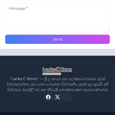
“Lanka C News” — ශ්‍රී ලංකාවේ සහ ලෝකයේ නවතම පුවත්
විශ්වාසවන්තව ඔබ වෙත ගෙනෙන විශ්වසනීය පුවත් මූලාශ්‍රයයි. අපි
විශ්වසය, පැහැදිලි බව සහ නිවැරදි තොරතුරු සඳහා කැපවෙන්නෙමු.