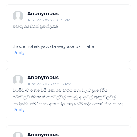
Anonymous
June 27, 2026 at 6:31 PM
ඩෙංගු වෛරස් ප්‍රභේදයක්
thope nohakiyawata wayrase pali naha
Reply
Anonymous
June 27, 2026 at 8:52 PM
වටපිටාව නෙවෙයි තොපේ නගර සභාවලට ප්‍රාදේශීය
සබාවලට කියහන් පාරවල්වල් කාණු ඇළවල් කුනු වලවල්
මදුරුවො බෝවෙන අතහැරල දාපු ඉඩම් සුද්ද කොරන්න කියල.
Reply
Anonymous