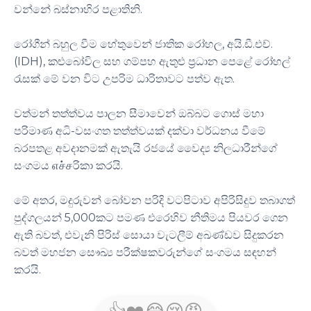
වන්නේ බස්නාහිර පළාතිනි.
රෝගීන් බහුල වීම හේතුවෙන් ජාතික රෝහල, අයි.ඩී.එච්.
(IDH), කළුබෝවිල සහ ගම්පහ ඇතුළු ප්‍රධාන පෙළේ රෝහල්
රැසක් මේ වන විට උපරිම ධාරිතාවට පත්ව ඇත.
වත්මන් තත්ත්වය පාලන සීමාවෙන් ඔබ්බට ගොස් මහා
පරිමාණ අධි-වසංගත තත්ත්වයක් දක්වා වර්ධනය වීමේ
බරපතළ අවදානමක් ඇතැයි රජයේ වෛද්‍ය නිලධාරීන්ගේ
සංගමය எச்சරිකා කරයි.
මේ අතර, මදුරුවන් බෝවන පරිදි වටපිටාව අපිරිසිදුව තබාගත්
පුද්ගලයන් 5,000කට පමණ එරෙහිව නීතිමය පියවර ගෙන
ඇති බවත්, එවැනි පිරිස් සොයා වැටලීම් අඛණ්ඩව සිදුකරන
බවත් මහජන සෞඛ්‍ය පරීක්ෂකවරුන්ගේ සංගමය සඳහන්
කරයි.