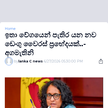
Home
ඉතා වේගයෙන් පැතිර යන නව
ඩෙංගු වෛරස් ප්‍රභේදයක්..-
අගමැතිනි
by
lanka C news
-
6/27/2026 05:30:00 PM