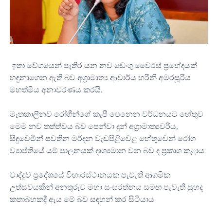
ඉතා වේගයෙන් පැතිර යන නව ඩෙංගු වෛරස් ප්‍රභේදයක්
හඳුනාගෙන ඇති බව අග්‍රාමාත්‍ය ආචාර්ය හරිනි අමරසූරිය
මහත්මිය අනාවරණය කරයි.
මෑතකාලීනව රෝගීන්ගේ කැපී පෙනෙන වර්ධනයට හේතුව
මෙම නව තත්ත්වය බව පෙන්වා දුන් අග්‍රාමාත්‍යවරිය,
සිදුවෙමින් පවතින මර්දන වැඩපිළිවෙළ හේතුවෙන් රෝග
ව්‍යාප්තියේ යම් පාලනයක් දෘශ්‍යමාන වන බව ද ප්‍රකාශ කළාය.
වාද්දුව ප්‍රදේශයේ විහාරස්ථානයක පැවැති ආගමික
උත්සවයකින් අනතුරුව මහා සංඝරත්නය සමඟ පැවැති සුහද
කතාබහකදී ඇය මේ බව සඳහන් කර සිටියාය.