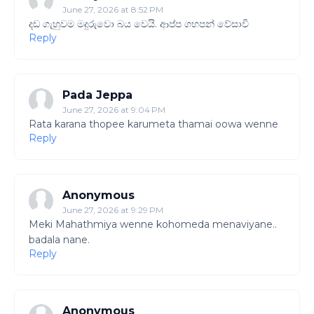
June 27, 2026 at 8:52 PM
දඩ ගැහුවම මදුරුවො බය වෙයි. ආප්ප ගහපන් වේසාවි
Reply
Pada Jeppa
June 27, 2026 at 9:04 PM
Rata karana thopee karumeta thamai oowa wenne
Reply
Anonymous
June 27, 2026 at 9:29 PM
Meki Mahathmiya wenne kohomeda menaviyane..
badala nane.
Reply
Anonymous