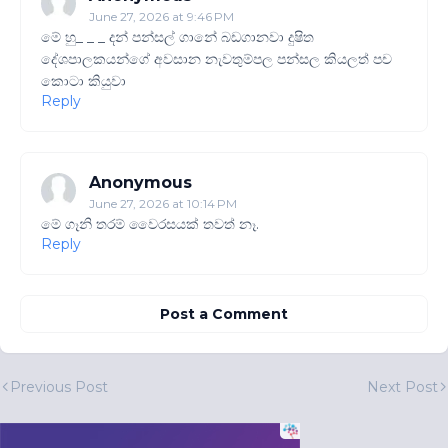
June 27, 2026 at 9:46 PM
මේ හු_ _ _ දන් පන්සල් ගානේ බඩගානවා දුෂිත
දේශපාලකයන්ගේ අවසාන නැවතුම්පල පන්සල කියලත් පච
කොටා කියුවා
Reply
Anonymous
June 27, 2026 at 10:14 PM
මේ ගෑනි තරම් වෛරසයක් තවත් නෑ.
Reply
Post a Comment
Previous Post
Next Post