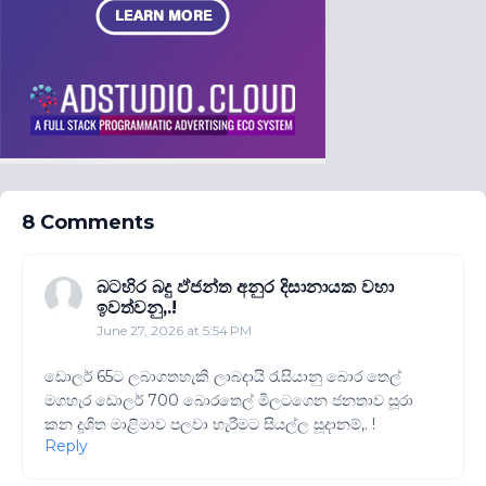
8 Comments
බටහිර බදු ඵ්ජන්ත අනුර දිසානායක වහා
ඉවත්වනු,.!
June 27, 2026 at 5:54 PM
ඩොලර් 65ට ලබාගතහැකි ලාබදායි රැසියානු බොර තෙල්
මගහැර ඩොලර් 700 බොරතෙල් මිලටගෙන ජනතාව සූරා
කන දූශිත මාළිමාව පලවා හැරීමට සියල්ල සූදානම්,. !
Reply