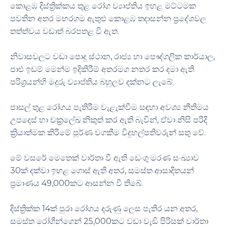
කොළඹ දිස්ත්‍රික්කය තුළ රෝග ව්‍යාප්තිය ඉහළ මට්ටමක
පවතින අතර මහරගම ඇතුළු කොළඹ තදාසන්න ප්‍රදේශවල
තත්ත්වය වඩාත් බරපතළ වී ඇත.
නිවාසවලට වඩා පොදු ස්ථාන, රාජ්‍ය හා පෞද්ගලික කාර්යාල,
පාළු ඉඩම් මෙන්ම ඉදිකිරීම් අතරමග නතර කර දමා ඇති
පරිශ්‍රයන්හි මදුරු ව්‍යාප්තිය බහුලව දක්නට ලැබේ.
පාසල් තුළ රෝගය පැතිරීම වැළැක්වීම සඳහා අවශ්‍ය නීතිමය
උපදෙස් හා චක්‍රලේඛ නිකුත් කර ඇති බැවින්, ඒවා නිසි පරිදි
ක්‍රියාත්මක කිරීමේ පූර්ණ වගකීම විදුහල්පතිවරුන් සතු වේ.
මේ වසරේ මෙතෙක් වාර්තා වී ඇති ඩෙංගු මරණ සංඛ්‍යාව
30ක් දක්වා ඉහළ ගොස් ඇති අතර, සමස්ත ආසාදිතයන්
ප්‍රමාණය 49,000කට ආසන්න වී තිබේ.
දිස්ත්‍රික්ක 14ක් පුරා රෝගය දරුණු ලෙස පැතිර යන අතර,
සමස්ත රෝගීන්ගෙන් 25,000කට වඩා වැඩි පිරිසක් වාර්තා