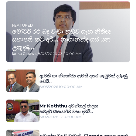
FEATURED
මෝටර් රථ බදු වංචා නඩුව ගැන නීතීඥ
සභාපති කට අරී... නාගානන්ද ගස් යන
ලකුණු...
lanka C news
-
8/06/2026 03:20:00 AM
ඇමති හා නියෝජ්‍ය ඇමති අතර ගැටුමක් දරුණු
වෙයි..
8/05/2026 10:00:00 AM
Mr Koththu අවන්හල් ජාලය
සම්පූර්ණයෙන්ම වසා දමයි..
8/02/2026 12:02:00 AM
දැවැන්ත බදු වංචාවක්.. Elcardo පුත‍්‍රයා ඇතුළු