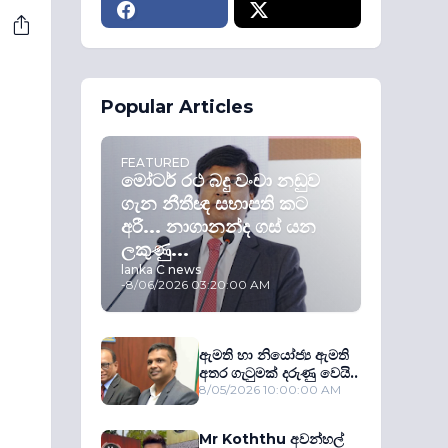
Popular Articles
FEATURED
මෝටර් රථ බදු වංචා නඩුව
ගැන නීතීඥ සභාපති කට
අරී... නාගානන්ද ගස් යන
ලකුණු...
lanka C news
-
8/06/2026 03:20:00 AM
ඇමති හා නියෝජ්‍ය ඇමති
අතර ගැටුමක් දරුණු වෙයි..
8/05/2026 10:00:00 AM
Mr Koththu අවන්හල්