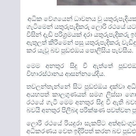
අධික වේගයෙන් ධාවනය වු යතුරුපැදියක් 
ගැටිමෙන් යතුරුපැදිකරු ලොරි රථයේ යට බ
විසින් දැඩි පරිශ්‍රමයක් දරා යතුරුපැද
ඇතුලත් කිරිමෙන් පසු යතුරුපැදිකරු වැ
කර යැවූ බව පූඩළුඔය පොලිසිය පැවසීය
.
මෙම අනතුර සිදු වී ඇත්තේ පූඩළුඔ
විහාරස්ථානය ආසන්නයේදිය
.
තවලන්තැන්නේ සිට පූඩළුඔය දක්වා අධි
අයහපත් කාලගුණයත් සමග ලිස්සා ගොස් 
රථයේ ගැටී මෙම අනතුර සිදු වී ඇති බව
බවයි අනතුර පිලිබද පරික්ෂණ පවත්වන ප
ලොරි රථයේ රියදුරා සැකපිට අත්අඩංග
අධිකරණය වෙත ඉදිරිපත් කරන බව පූඩළු