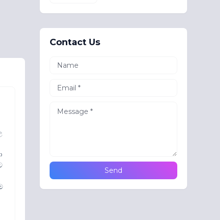
Contact Us
ල
ා
ට
ම