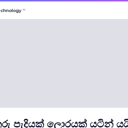
echnology
ු පැදියක් ලොරයක් යටින් යයි