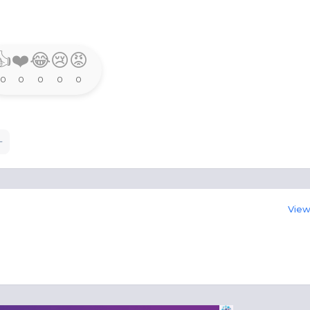
👍
❤️
😂
😢
😡
0
0
0
0
0
View 