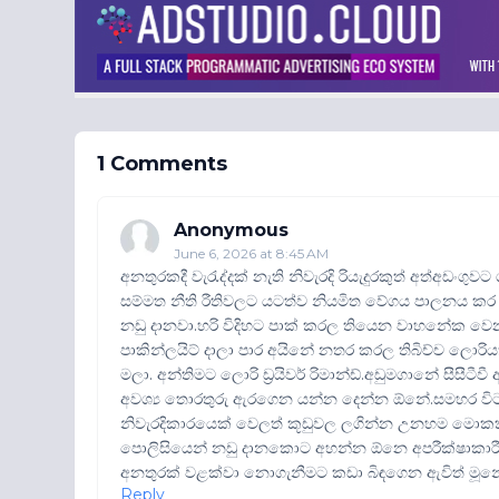
1 Comments
Anonymous
June 6, 2026 at 8:45 AM
අනතුරකදී වැරැද්දක් නැති නිවැරදි රියැදුරකුත් අත්අඩං
සම්මත නීති රීතිවලට යටත්ව නියමිත වේගය පාලනය කර 
නඩු දානවා.හරි විදිහට පාක් කරල තියෙන වාහනේක වෙ
පාකින්ලයිට් දාලා පාර අයිනේ නතර කරල තිබිච්ච ලොරි
මලා. අන්තිමට ලොරි ඩ්‍රයිවර් රිමාන්ඩ්.අඩුමගානේ සීසීටීවී
අවශ්‍ය තොරතුරු ඇරගෙන යන්න දෙන්න ඕනේ.සමහර විට 
නිවැරදිකාරයෙක් වෙලත් කූඩුවල ලගින්න උනහම මොකක්ද 
පොලිසියෙන් නඩු දානකොට අහන්න ඕනෙ අපරීක්ෂාකා
අනතුරක් වළක්වා නොගැනීමට කඩා බිඳගෙන ඇවිත් ම
Reply