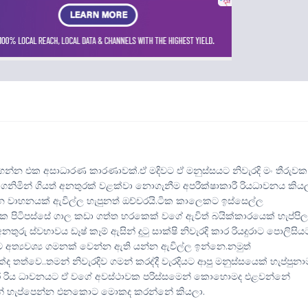
ගුවට ගන්න එක අසාධාරණ කාරණාවක්.ඒ මදිවට ඒ මනුස්සයට නිවැරදි මං තීරුවක
ගනිමින් ගියත් අනතුරක් වළක්වා නොගැනීම අපරීක්ෂාකාරී රියධාවනය කිය
න වාහනයක් ඇවිල්ල හැපුනත් ඔච්චරයි.ටික කාලෙකට ඉස්සෙල්ල
යක පිටිපස්සේ ගාල කඩා ගත්ත හරකෙක් වගේ ඇවිත් බයික්කාරයෙක් හැප්පිල
 අනතුරු ස්වභාවය ඩෑෂ් කෑම් ඇසින් දුටු සාක්ෂි නිවැරදි කාර රියදුරාට පොලිසිය
අත්‍යවශ්‍ය ගමනක් වෙන්න ඇති යන්න ඇවිල්ල ඉන්නෙ.නමුත්
තත්වෙ..තමන් නිවැරදිව ගමන් කරද්දී වැරදියට ආපු මනුස්සයෙක් හැප්පුනා
රී රිය ධාවනයට ඒ වගේ අවස්ථාවක පරිස්සමෙන් කොහොමද එළවන්නේ
ූනේ හැප්පෙන්න එනකොට මොකද කරන්නේ කියලා.