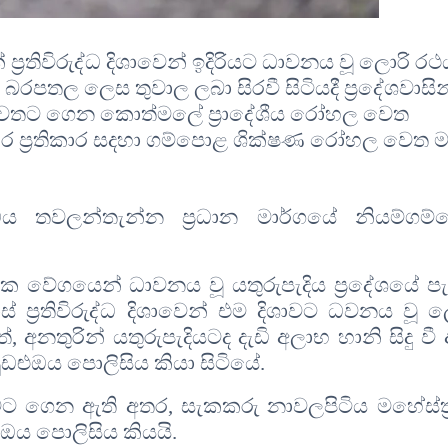
ප්‍රතිවිරුද්ධ දිශාවෙන් ඉදිරියට ධාවනය වූ ලොරි ර
රපතල ලෙස තුවාල ලබා සිරවී සිටියදී ප්‍රදේශවාසින
ිකරු ඉවතට ගෙන කොත්මලේ ප්‍රාදේශීය රෝහල වෙත
ඩිදුර ප්‍රතිකාර සදහා ගම්පොළ ශික්ෂණ රෝහල වෙත ම
ය තවලන්තැන්න ප්‍රධාන මාර්ගයේ නියම්ගම්
ක වේගයෙන් ධාවනය වූ යතුරුපැදිය ප්‍රදේශයේ පැ
ප්‍රතිවිරුද්ධ දිශාවෙන් එම දිශාවට ධවනය වූ ල
ත්
,
අනතුරින් යතුරුපැදියටද දැඩි අලාභ හානි සිදු වී
ූඩළුඔය පොලිසිය කියා සිටියේ
.
ුවට ගෙන ඇති අතර
,
සැකකරු නාවලපිටිය මහේස්ත්‍ර
ඔය පොලිසිය කියයි
.