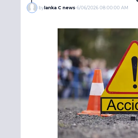
by
lanka C news
-
6/06/2026 08:00:00 AM