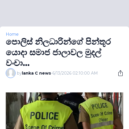
Home
පොලිස් නිලධාරින්ගේ පින්තූර
යොදා සමාජ ජාලාවල මුදල්
වංචා...
by
lanka C news
-
6/13/2026 02:10:00 AM