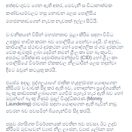
අත්අඩංගුවට ගෙන ඇති අතර
, මෙවැනි සංවිධානාත්මක
කණ්ඩායම්වලට හසු නොවන ලෙස පොලිසිය
මහජනතාවගෙන් නැවත නැවතත් ඉල්ලා සිටියි
.
වංචනිකයන් විසින් මහජනතාව මුළා කිරීම සඳහා විවිධ
උපක්‍රම භාවිත කරන බව පොලිසිය පෙන්වා දෙයි
. ඒ අනුව,
කාර්යාලීය ස්ථාවර දුරකථන හෝ පෞද්ගලික ජංගම දුරකථන
වෙත ඇමතුම් ලබා දෙමින් තමන් ශ්‍රී ලංකා මහ බැංකුවේ,
අපරාධ පරීක්ෂණ දෙපාර්තමේන්තුවේ (CID) හෝ ශ්‍රී ලංකා
පොලිසියේ විමර්ශන ඒකකවල නිලධාරීන් ලෙස හඳුන්වා
දීමට ඔවුන් කටයුතු කරයි
.
එසේම අදාළ පුද්ගලයාගේ ජාතික හැඳුනුම්පත යොදාගෙන
කිසියම් වංචාවක් සිදු කර ඇති බව, නොදන්නා ප්‍රදේශයකින්
බැංකු කාඩ්පතක් ලබාගෙන ගෙවීම් පැහැර හැර ඇති බව හෝ
ඔවුන්ගේ බැංකු ගිණුම් මුදල් විශුද්ධිකරණ (Money
Laundering) ජාවාරම් සඳහා යොදාගෙන ඇති බැවින් නඩු
පවරන බව පවසමින් බියගැන්වීම් සිදු කරයි
.
පසුව රහසිගත විමර්ශනයක් පවතින බව පවසා, ඊට උදව්
කිරීමේ මුවාවෙන් ව්‍යාජ නිල ලාංඡන, ව්‍යාජ ලේඛන සහ