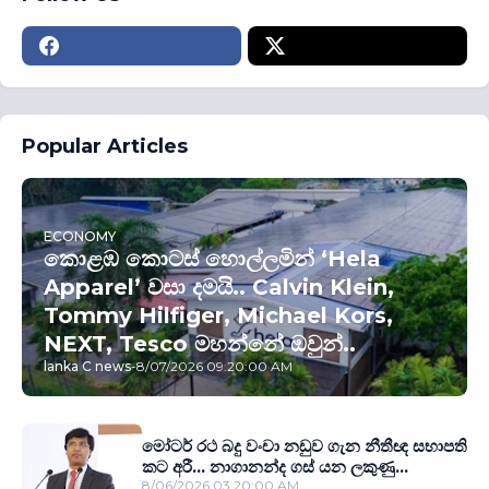
Popular Articles
ECONOMY
කොළඹ කොටස් හොල්ලමින් ‘Hela
Apparel’ වසා දමයි.. Calvin Klein,
Tommy Hilfiger, Michael Kors,
NEXT, Tesco මහන්නේ ඔවුන්..
lanka C news
-
8/07/2026 09:20:00 AM
මෝටර් රථ බදු වංචා නඩුව ගැන නීතීඥ සභාපති
කට අරී... නාගානන්ද ගස් යන ලකුණු...
8/06/2026 03:20:00 AM