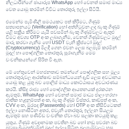
නිලධාරීන්ගේ ඡායාරූප WhatsApp හෝ වෙනත් සමාජ මාධ්‍ය
වෙත යොමු කරමින් විවිධ තොරතුරු ඉල්ලා සිටියි
.
එමෙන්ම පැමිණිලි සමථයකට පත් කිරීමට, ගිණුම්
සත්‍යාපනයට (Verification) හෝ අත්හිටුවන ලද බැංකු ගිණුම්
යළි සක්‍රිය කිරීමට යැයි පවසමින් බැංකු ගිණුම්වලට ඇතුළු
වීමට අවශ්‍ය OTP අංක ලබාගැනීම, වෙනත් ගිණුම්වලට මුදල්
මාරු කරවා ගැනීම හෝ USDT වැනි ක්‍රිප්ටෝ මුදල්
(Cryptocurrency) මිලදී ගෙන එවන ලෙස බලපෑම් කරමින්
මුදල් හා පෞද්ගලික තොරතුරු සූරාගැනීම මෙම
වංචනිකයන්ගේ සිරිත වී ඇත
.
මේ හේතුවෙන් මහජනතාව තමන්ගේ පෞද්ගලික සහ මූල්‍ය
තොරතුරුවල ආරක්ෂාව සම්බන්ධයෙන් දැඩි ලෙස අවධානය
යොමු කළ යුතු බව පොලිස් මාධ්‍ය කොට්ඨාසය අවධාරණය
කරයි
. කිසිදු රාජ්‍ය හෝ පෞද්ගලික ආයතනයක් දුරකථන
ඇමතුම්, WhatsApp හෝ වෙනත් සමාජ මාධ්‍ය ජාලා හරහා
ජාතික හැඳුනුම්පත් අංක, බැංකු ගිණුම් විස්තර, කාඩ්පත් අංක,
CVV අංක, මුරපද (Passwords) හෝ OTP අංක කිසිවිටෙකත්
ඉල්ලා නොසිටින අතර, එවැනි තොරතුරු ඉල්ලන සියලුම
ඇමතුම් සහ පණිවිඩ වංචනික ඒවා බව සලකා කටයුතු කළ
යුතුය
. ගිණුම් අවදානමක පවතින බව හෝ නඩු පවරන බව
පවසා බියගන්වමින් මුදල් ඉල්ලා සිටින බලපෑම්වලට හසු