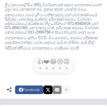
ශ්‍රී ලංකා පොලිසිය කිසිදු විමර්ශනයක් සඳහා මහජනතාවගෙන්
මුදල් අය නොකරන බව ප්‍රකාශ කරන පොලිස් මාධ්‍ය
කොට්ඨාසය
, මෙවැනි වංචනික පුද්ගලයන් හෝ කණ්ඩායම්
පිළිබඳව තොරතුරු ඇත්නම් පරිගණක අපරාධ විමර්ශන
කොට්ඨාසයේ අධීක්ෂණ නිලධාරීන්ගේ 071-8592918 හෝ
071-8591765 යන අංකවලටත්, පරිගණක අපරාධ විමර්ශන
කොට්ඨාසයේ 011-2300756 අංකයටත් දැනුම් දෙන ලෙස
මහජනතාවට දන්වා සිටියි
. මීට අමතරව, අපරාධ පරීක්ෂණ
දෙපාර්තමේන්තුව වෙත සෘජුවම පැමිණ ලිඛිතව පැමිණිලි
ඉදිරිපත් කිරීමටද මහජනතාවට හැකියාව පවතී
.
👍
❤️
😂
😢
😡
0
0
0
0
0
Facebook