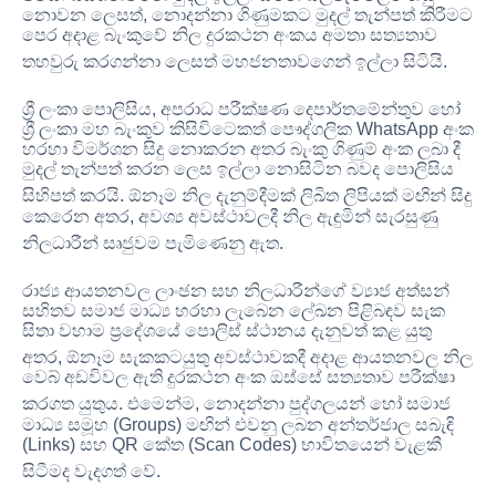
නොවන ලෙසත්, නොදන්නා ගිණුමකට මුදල් තැන්පත් කිරීමට
පෙර අදාළ බැංකුවේ නිල දුරකථන අංකය අමතා සත්‍යතාව
තහවුරු කරගන්නා ලෙසත් මහජනතාවගෙන් ඉල්ලා සිටියි
.
ශ්‍රී ලංකා පොලිසිය, අපරාධ පරීක්ෂණ දෙපාර්තමේන්තුව හෝ
ශ්‍රී ලංකා මහ බැංකුව කිසිවිටෙකත් පෞද්ගලික WhatsApp අංක
හරහා විමර්ශන සිදු නොකරන අතර බැංකු ගිණුම් අංක ලබා දී
මුදල් තැන්පත් කරන ලෙස ඉල්ලා නොසිටින බවද පොලිසිය
සිහිපත් කරයි
. ඕනෑම නිල දැනුම්දීමක් ලිඛිත ලිපියක් මඟින් සිදු
කෙරෙන අතර, අවශ්‍ය අවස්ථාවලදී නිල ඇඳුමින් සැරසුණු
නිලධාරීන් සෘජුවම පැමිණෙනු ඇත
.
රාජ්‍ය ආයතනවල ලාංඡන සහ නිලධාරීන්ගේ ව්‍යාජ අත්සන්
සහිතව සමාජ මාධ්‍ය හරහා ලැබෙන ලේඛන පිළිබඳව සැක
සිතා වහාම ප්‍රදේශයේ පොලිස් ස්ථානය දැනුවත් කළ යුතු
අතර
, ඕනෑම සැකකටයුතු අවස්ථාවකදී අදාළ ආයතනවල නිල
වෙබ් අඩවිවල ඇති දුරකථන අංක ඔස්සේ සත්‍යතාව පරීක්ෂා
කරගත යුතුය
. එමෙන්ම, නොදන්නා පුද්ගලයන් හෝ සමාජ
මාධ්‍ය සමූහ (Groups) මඟින් එවනු ලබන අන්තර්ජාල සබැඳි
(Links) සහ QR කේත (Scan Codes) භාවිතයෙන් වැළකී
සිටීමද වැදගත් වේ
.