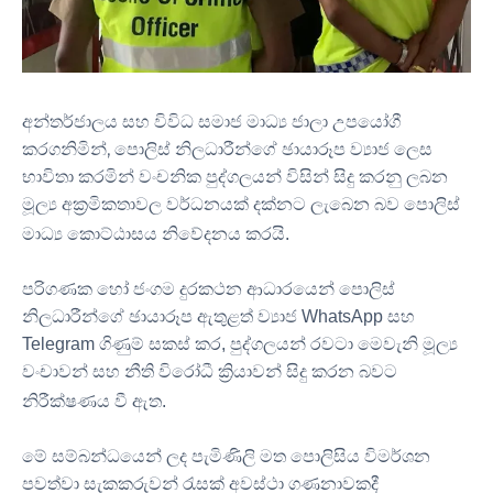
අන්තර්ජාලය සහ විවිධ සමාජ මාධ්‍ය ජාලා උපයෝගී
කරගනිමින්, පොලිස් නිලධාරීන්ගේ ඡායාරූප ව්‍යාජ ලෙස
භාවිතා කරමින් වංචනික පුද්ගලයන් විසින් සිදු කරනු ලබන
මූල්‍ය අක්‍රමිකතාවල වර්ධනයක් දක්නට ලැබෙන බව පොලිස්
මාධ්‍ය කොට්ඨාසය නිවේදනය කරයි
.
පරිගණක හෝ ජංගම දුරකථන ආධාරයෙන් පොලිස්
නිලධාරීන්ගේ ඡායාරූප ඇතුළත් ව්‍යාජ WhatsApp සහ
Telegram ගිණුම් සකස් කර, පුද්ගලයන් රවටා මෙවැනි මූල්‍ය
වංචාවන් සහ නීති විරෝධී ක්‍රියාවන් සිදු කරන බවට
නිරීක්ෂණය වී ඇත
.
මේ සම්බන්ධයෙන් ලද පැමිණිලි මත පොලිසිය විමර්ශන
පවත්වා සැකකරුවන් රැසක් අවස්ථා ගණනාවකදී