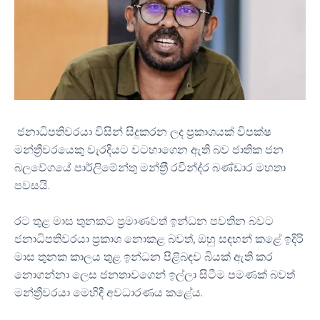
ජනාධිපතිවරයා විසින් සිදුකරන ලද ප්‍රකාශයක් විපක්ෂ
මන්ත්‍රීවරයෙකු වැරදියට වටහාගෙන ඇති බව ජාතික ජන
බලවේගයේ පාර්ලිමේන්තු මන්ත‍්‍රී රවින්ද‍්‍ර බණ්ඩාර මහතා
පවසයි.
රට තුළ මාස තුනකට ප්‍රමාණවත් ඉන්ධන පවතින බවට
ජනාධිපතිවරයා ප්‍රකාශ නොකළ බවත්, ඔහු සඳහන් කළේ ඉදිරි
මාස තුනක කාලය තුළ ඉන්ධන පිළිබඳව බියක් ඇති කර
නොගන්නා ලෙස ජනතාවගෙන් ඉල්ලා සිටීම පමණක් බවත්
මන්ත්‍රීවරයා මෙහිදී අවධාරණය කළේය.