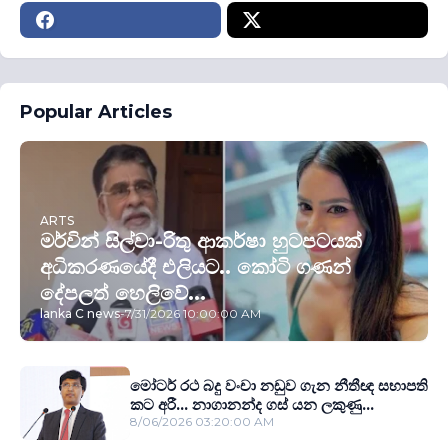
Popular Articles
ARTS
මර්වින් සිල්වා-රිතු ආකර්ෂා හුටපටයක්
අධිකරණයේදී එලියට.. කෝටි ගණන්
දේපලත් හෙලිවේ...
lanka C news
-
7/31/2026 10:00:00 AM
මෝටර් රථ බදු වංචා නඩුව ගැන නීතීඥ සභාපති
කට අරී... නාගානන්ද ගස් යන ලකුණු...
8/06/2026 03:20:00 AM