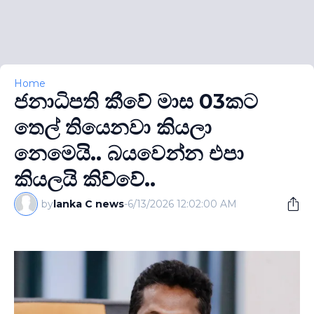
Home
ජනාධිපති කීවේ මාස 03කට
තෙල් තියෙනවා කියලා
නෙමෙයි.. බයවෙන්න එපා
කියලයි කිව්වේ..
by
lanka C news
-
6/13/2026 12:02:00 AM