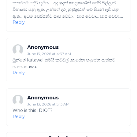
කතරගම දේව භූමිය.... අද ඉදන් කාලකණ්නි ජෙපි බල්ලන්
විනාශව යනු ඇත. උන්ගේ දරු මුණුබුරන් මව් පියන් දැවී යනු
ඇත... අධම ජෙප්පන්ට සාප වේවා... සාප වේවා... සාප වේවා....
Reply
Anonymous
June 13, 2026 at 4:37 AM
මුන්ගේ katawal තමයි කටවල් .හැරෙන හැරෙන පැත්තට
namanawa.
Reply
Anonymous
June 13, 2026 at 5:13 AM
Who is this IDIOT?
Reply