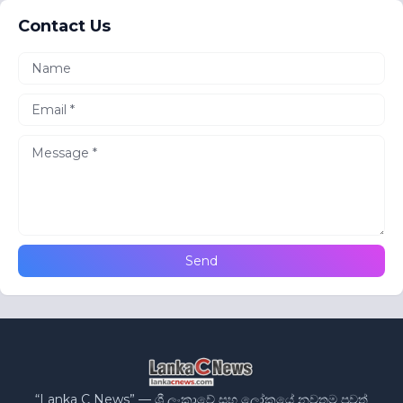
Contact Us
“Lanka C News” — ශ්‍රී ලංකාවේ සහ ලෝකයේ නවතම පුවත්