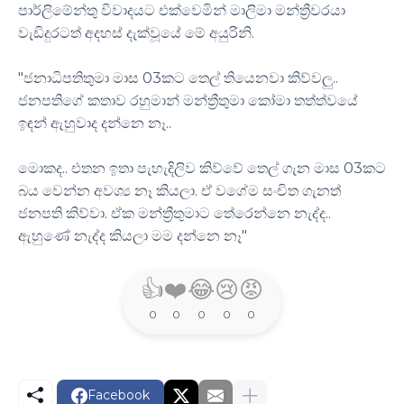
පාර්ලිමේන්තු විවාදයට එක්වෙමින් මාලිමා මන්ත්‍රීවරයා
වැඩිදුරටත් අදහස් දැක්වූයේ මේ අයුරිනි.
"ජනාධිපතිතුමා මාස 03කට තෙල් තියෙනවා කිව්වලු..
ජනපතිගේ කතාව රහුමාන් මන්ත්‍රීතුමා කෝමා තත්ත්වයේ
ඉඳන් ඇහුවාද දන්නෙ නෑ..
මොකද.. එතන ඉතා පැහැදිලිව කිව්වේ තෙල් ගැන මාස 03කට
බය වෙන්න අවශ්‍ය නෑ කියලා. ඒ වගේම සංචිත ගැනත්
ජනපති කිව්වා. ඒක මන්ත්‍රීතුමාට තේරෙන්නෙ නැද්ද..
ඇහුණේ නැද්ද කියලා මම දන්නෙ නෑ"
👍
❤️
😂
😢
😡
0
0
0
0
0
Facebook