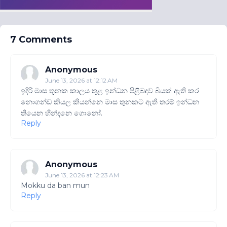
7 Comments
Anonymous
June 13, 2026 at 12:12 AM
ඉදිරි මාස තුනක කාලය තුළ ඉන්ධන පිළිබඳව බියක් ඇති කර
නොගන්ඩ කියල කියන්නෙ මාස තුනකට ඇති තරම් ඉන්ධන
තියෙන හින්දනෙ ගොනෝ.
Reply
Anonymous
June 13, 2026 at 12:23 AM
Mokku da ban mun
Reply