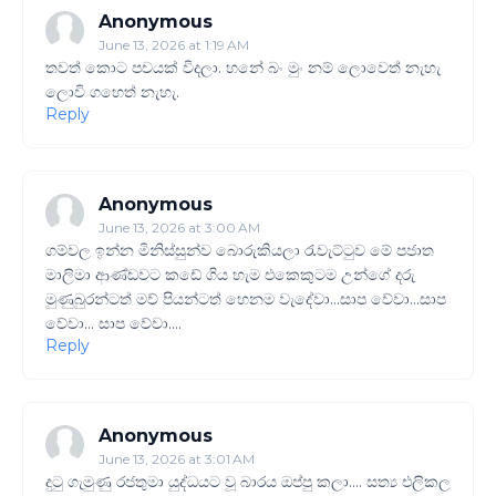
Anonymous
June 13, 2026 at 1:19 AM
තවත් කොට පචයක් විදලා. හනේ බං මුං නම් ලොවෙත් නැහැ
ලොවි ගහෙත් නැහැ.
Reply
Anonymous
June 13, 2026 at 3:00 AM
ගම්වල ඉන්න මිනිස්සුන්ව බොරුකියලා රැවැට්ටුව මේ පජාත
මාලිමා ආණ්ඩවට කඩේ ගිය හැම එකෙකුටම උන්ගේ දරු
මුණුබුරන්ටත් මව් පියන්ටත් හෙනම වැදේවා...සාප වේවා...සාප‌
වේවා... සාප වේවා....
Reply
Anonymous
June 13, 2026 at 3:01 AM
දුටු ගැමුණු රජතුමා යුද්ධයට වූ බාරය ඔප්පු කලා.... සත්‍ය එලිකල