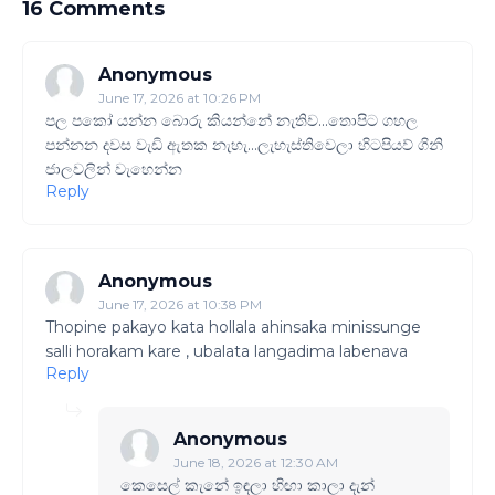
16 Comments
Anonymous
June 17, 2026 at 10:26 PM
පල පකෝ යන්න බොරු කියන්නේ නැතිව...තොපිට ගහල
පන්නන දවස වැඩි ඇතක නැහැ...ලැහැස්තිවෙලා හිටපියව් ගිනි
ජාලවලින් වැහෙන්න
Reply
Anonymous
June 17, 2026 at 10:38 PM
Thopine pakayo kata hollala ahinsaka minissunge
salli horakam kare , ubalata langadima labenava
Reply
Anonymous
June 18, 2026 at 12:30 AM
කෙසෙල් කැනේ ඉඳලා හිඟා කාලා දැන්