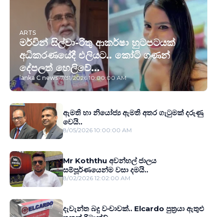
ARTS
මර්වින් සිල්වා-රිතු ආකර්ෂා හුටපටයක්
අධිකරණයේදී එලියට.. කෝටි ගණන්
දේපලත් හෙලිවේ...
lanka C news
-
7/31/2026 10:00:00 AM
ඇමති හා නියෝජ්‍ය ඇමති අතර ගැටුමක් දරුණු
වෙයි..
8/05/2026 10:00:00 AM
Mr Koththu අවන්හල් ජාලය
සම්පූර්ණයෙන්ම වසා දමයි..
8/02/2026 12:02:00 AM
දැවැන්ත බදු වංචාවක්.. Elcardo පුත‍්‍රයා ඇතුළු