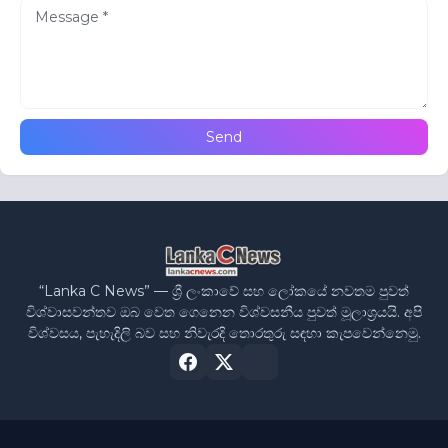
“Lanka C News” — ශ්‍රී ලංකාවේ සහ ලෝකයේ නවතම පුවත්
විශ්වාසවන්තව ඔබ වෙත ගෙනෙන විශ්වසනීය පුවත් මූලාශ්‍රයයි. අපි
විශ්වසය, පැහැදිලි බව සහ නිවැරදි තොරතුරු සඳහා කැපවෙන්නෙමු.