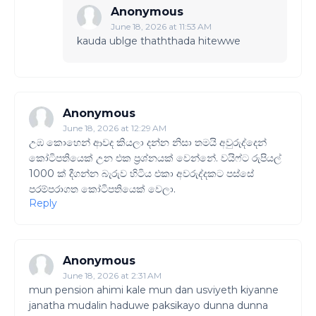
Anonymous
June 18, 2026 at 11:53 AM
kauda ublge thaththada hitewwe
Anonymous
June 18, 2026 at 12:29 AM
උඹ කොහෙන් ආවද කියලා දන්න නිසා තමයි අවුරුද්දෙන්
කෝටිපතියෙක් උන එක ප්‍රශ්නයක් වෙන්නේ. වයිෆ්ට රුපියල්
1000 ක්‌ දීගන්න බැරුව හිටිය එකා අවරුද්දකට පස්සේ
පරම්පරාගත කෝටිපතියෙක් වෙලා.
Reply
Anonymous
June 18, 2026 at 2:31 AM
mun pension ahimi kale mun dan usviyeth kiyanne
janatha mudalin haduwe paksikayo dunna dunna