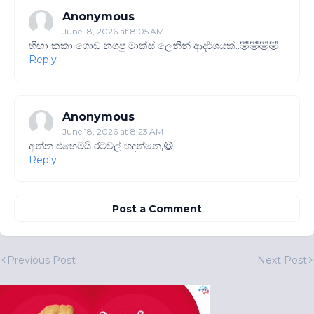
Anonymous
June 18, 2026 at 8:05 AM
හිඟා කකා ගොඩ නගපු මාක්ස් ලෙනින් ආදර්ශයක්..🤣🤣🤣🤣
Reply
Anonymous
June 18, 2026 at 8:23 AM
අන්න එහෙමයි රටවල් හදන්නෙ,😆
Reply
Post a Comment
Previous Post
Next Post