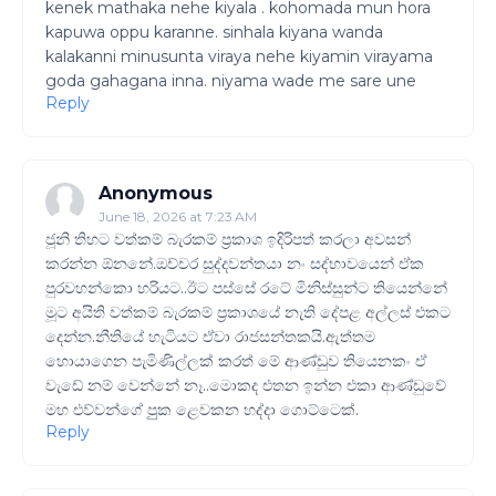
kenek mathaka nehe kiyala . kohomada mun hora
kapuwa oppu karanne. sinhala kiyana wanda
kalakanni minusunta viraya nehe kiyamin virayama
goda gahagana inna. niyama wade me sare une
Reply
Anonymous
June 18, 2026 at 7:23 AM
ජූනි තිහට වත්කම් බැරකම් ප්‍රකාශ ඉදිරිපත් කරලා අවසන්
කරන්න ඕනනේ.ඔච්චර සුද්දවන්තයා නං සද්භාවයෙන් ඒක
පුරවහන්කො හරියට..ඊට පස්සේ රටේ මිනිස්සුන්ට තියෙන්නේ
මූට අයිති වත්කම් බැරකම් ප්‍රකාශයේ නැති දේපළ අල්ලස් එකට
දෙන්න.නීතියේ හැටියට ඒවා රාජසන්තකයි.ඇත්තම
හොයාගෙන පැමිණිල්ලක් කරත් මේ ආණ්ඩුව තියෙනකං ඒ
වැඩේ නම් වෙන්නේ නෑ..මොකද එතන ඉන්න එකා ආණ්ඩුවේ
මහ එව්වන්ගේ පුුක ළෙවකන හද්දා ගොට්ටෙක්.
Reply