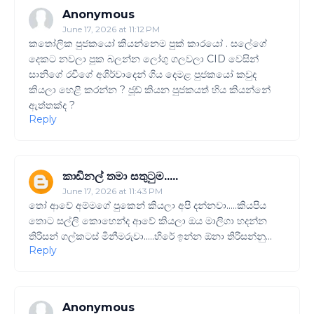
Anonymous
June 17, 2026 at 11:12 PM
කතෝලික පුජකයෝ කියන්නෙම පුක් කාරයෝ . සලේගේ
දෙකට නවලා පුක බලන්න ලෝගු ගලවලා CID වෙසින්
සානිගේ රවීගේ අශිර්වාදෙන් ගිය දෙමළ පුජකයෝ කවුද
කියලා හෙළි කරන්න ? ජූඩ් කියන පුජකයත් හිය කියන්නේ
ඇත්තක්ද ?
Reply
කාඩිනල් තමා සතුටුම.....
June 17, 2026 at 11:43 PM
තෝ ආවේ අම්මගේ පුකෙන් කියලා අපි දන්නවා.....කියපිය
තොට සල්ලි කොහෙන්ද ආවේ කියලා ඔය මාලිගා හදන්න
තිරිසන් ගල්කටස් මිනීමරුවා.....හිරේ ඉන්න ඕනා තිරිසන්නු...
Reply
Anonymous