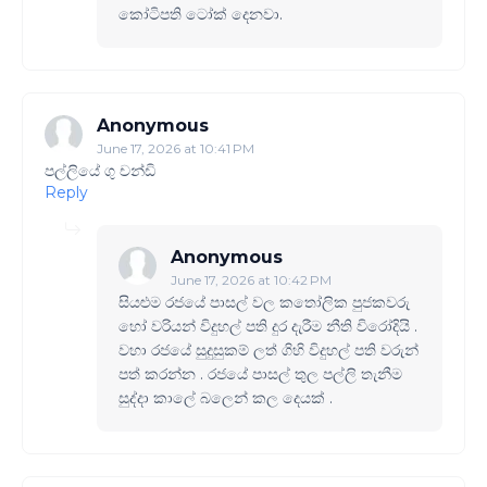
කෝටිපති ටෝක් දෙනවා.
Anonymous
June 17, 2026 at 10:41 PM
පල්ලියේ ගු චන්ඩි
Reply
Anonymous
June 17, 2026 at 10:42 PM
සියළුම රජයේ පාසල් වල කතෝලික පුජකවරු
හෝ වරියන් විදුහල් පති දුර දැරීම නීති විරෝදියි .
වහා රජයේ සුදුසුකම් ලත් ගිහි විදුහල් පති වරුන්
පත් කරන්න . රජයේ පාසල් තුල පල්ලි තැනීම
සුද්දා කාලේ බලෙන් කල දෙයක් .