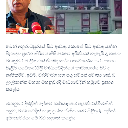
තමන් අනුරාධපුරයේ සිට ආවාද, කොහේ සිට ආවාද යන්න
පිළිබඳව ප්‍රශ්න කිරීමට කිසිවෙකුට අයිතියක් නැතැයි ද, තමාට
මහනුවර මාලිගාවක් තිබේද යන්න ගවේෂණය කර සොයා
බැලීම ගවේෂණශීලී මාධ්‍යවේදීන්ගේ කාර්යභාරය බව ද
කෘෂිකර්ම, ඉඩම්, වාරිමාර්ග සහ පශු සම්පත් අමාත්‍ය කේ. ඩී.
ලාල්කාන්ත මහතා මහනුවරදී මාධ්‍යවේදීන් හමුවේ ප්‍රකාශ
කළේය.
මහනුවර දිස්ත්‍රික් ලේකම් කාර්යාලයේ පැවති රැස්වීමකින්
පසුව, මාධ්‍යවේදීන් නැගූ ප්‍රශ්න කිහිපයකට පිළිතුරු දෙමින්
අමාත්‍යවරයා මේ බව සඳහන් කළේය.