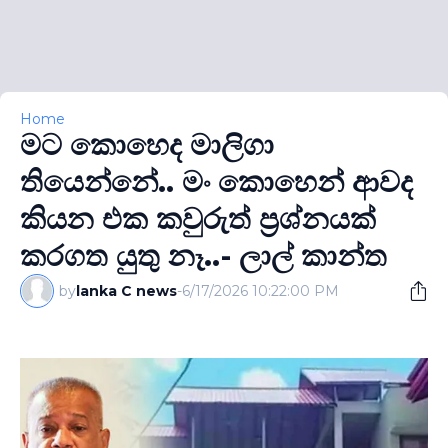
Home
මට කොහෙද මාලිගා
තියෙන්නේ.. මං කොහෙන් ආවද
කියන එක කවුරුත් ප්‍රශ්නයක්
කරගත යුතු නෑ..- ලාල් කාන්ත
by
lanka C news
-
6/17/2026 10:22:00 PM