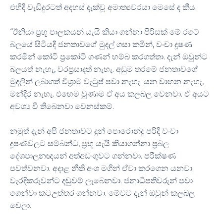
එහිදී වැඩිදුරටත් අදහස් දැක්වූ අමාත්‍යවරයා මෙසේ ද කීය.
“ඊනියා ප්‍රභූ පාලකයන් යැයි කියා ගන්නා පිරිසක් මේ රටේ
බලයේ සිටියදී ජනතාවගේ මුදල් ගසා කමින්, වංචා දූෂණ
කරමින් කෝටි ප්‍රකෝටි ගණන් හම්බ කරගත්තා. දැන් ඔවුන්ට
බලයත් නැහැ, වරප්‍රසාදත් නැහැ. අඩුම තරමේ ජනතාවගේ
මුදලින් ලබාගත් විශ්‍රාම වැටුප් පවා නැහැ. යන වාහන නැහැ,
මන්දිර නැහැ. එහෙම වුණාම ඒ අය කලබල වෙනවා. ඒ අයට
අවශ්‍ය වී තිබෙනවා වෙනස්කම්.
නමුත් දැන් අපි ජනතාවට දුන් පොරොන්දු පරිදි වංචා
දූෂණවලට සම්බන්ධ, ප්‍රභූ යැයි කියාගන්නා ප්‍රබල
දේශපාලනඥයන් අත්අඩංගුවට ගන්නවා. පරීක්ෂණ
පවත්වනවා. අදාළ නීති අංශ මගින් ඒවා කරගෙන යනවා.
වැරදිකරුවන්ට දඬුවම් ලැබෙනවා. ජනාධිපතිවරුන් පවා
ගෙන්වා කටඋත්තර ගන්නවා. මේවට දැන් ඔවුන් කලබල
වෙලා.