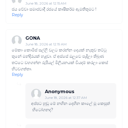
June 18, 2026 at 12:15 AM
ජය වේවා සමාජවාදී රජයේ කෘෂිකර්ම ඇමතිතුමට !
Reply
GONA
June 18, 2026 at 12:19 AM
මේකා කොමිස් සල්ලි වලට කරන්න දෙයක් නැතුව තට්ටු
තුනේ මන්දිරයක් හැදුවා. ඒ අස්සේ ඔලුවෙ පෑදිලා තිබුණ
තට්ටෙ වහගන්න රුපියල් මිලියනයක් වියදම් කරලා කෙස්
හිටවගත්තා.
Reply
Anonymous
June 18, 2026 at 12:37 AM
අප්පට හුඩු මේ නහින දෙහින කාලේ මූ කෙසුත්
හිටෝගනද?