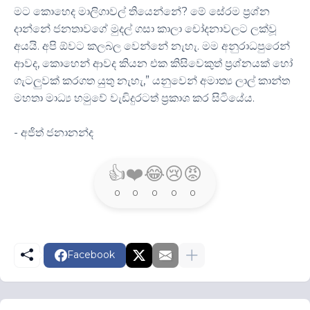
මට කොහෙද මාලිගාවල් තියෙන්නේ? මේ සේරම ප්‍රශ්න
දාන්නේ ජනතාවගේ මුදල් ගසා කාලා චෝදනාවලට ලක්වූ
අයයි. අපි ඕවට කලබල වෙන්නේ නැහැ. මම අනුරාධපුරෙන්
ආවද, කොහෙන් ආවද කියන එක කිසිවෙකුත් ප්‍රශ්නයක් හෝ
ගැටලුවක් කරගත යුතු නැහැ,” යනුවෙන් අමාත්‍ය ලාල් කාන්ත
මහතා මාධ්‍ය හමුවේ වැඩිදුරටත් ප්‍රකාශ කර සිටියේය.
- අජිත් ජනානන්ද
👍
❤️
😂
😢
😡
0
0
0
0
0
Facebook