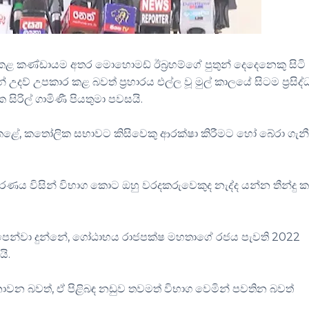
ල කළ කණ්ඩායම අතර මොහොමඩ් ඊබ්‍රහම්ගේ පුතුන් දෙදෙනෙකු සිටි
් උදව් උපකාර කළ බවත් ප්‍රහාරය එල්ල වූ මුල් කාලයේ සිටම ප්‍රසිද
ිරිල් ගාමිණී පියතුමා පවසයි.
ණය කළේ, කතෝලික සභාවට කිසිවෙකු ආරක්ෂා කිරීමට හෝ බේරා ගැන
කරණය විසින් විභාග කොට ඔහු වරදකරුවෙකුද නැද්ද යන්න තීන්දු 
යතුමා පෙන්වා දුන්නේ, ගෝඨාභය රාජපක්ෂ මහතාගේ රජය පැවති 2022
ි.
ොවන බවත්, ඒ පිළිබඳ නඩුව තවමත් විභාග වෙමින් පවතින බවත්