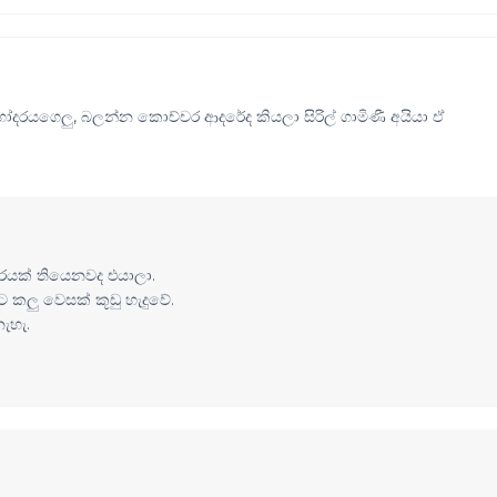
ේපළ සහෝදරයගෙලු, බලන්න කොච්චර ආදරේද කියලා සිරිල් ගාමිණී අයියා ඒ
රයක් තියෙනවද එයාලා.
කලු වෙසක් කූඩු හැදුවේ.
ැහැ.