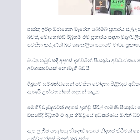
පාස්කු ඉරිදා මරාගෙන මැරෙන බෝම්බ ප්‍රහාරය එල්
බවත්, මොහොමඩ් ඊබ්‍රහම් එම ප්‍රහාරය සඳහා මුදල්වලින
පවතින කරුණක් බව කතෝලික සභාවේ මාධ්‍ය ප්‍රකාශක ස
මාධ්‍ය හමුවකදී අදහස් දක්වමින් පියතුමා අවධාර
අවශ්‍යතාවයක් නොමැති බවයි.
ඊබ්‍රහම් සම්බන්ධයෙන් පවතින චෝදනා පිළිබඳව අධි
ඇතැයි උන්වහන්සේ සඳහන් කළහ.
මෙහිදී වැඩිදුරටත් අදහස් දැක්වූ සිරිල් ගාමිණී පි
වසරේදී ඊබ්‍රහම් ට ඇප හිමිවූයේ අධිකරණය මගින් බවය
ඇප ලැබීම යනු ඔහු නිදොස් කොට නිදහස් කිරීමක් න
උන්වහන්සේ මතක් කර දුන්හ.