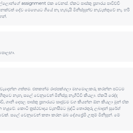
ොන්ගේ assignment එක වෙනස්. ඒකට පාස්කු ප්‍රහාරය පාවිච්චි
ෙක්වත් දේව මෙහෙයට ගියේ නෑ හැබැයි මිනිස්සුන්ව නැවැත්තුවේ නෑ. හරි
ෙන්.
 පොලඟා.
තින් වැදෙන්න ගත්තම. එතකන්ම රාජපක්ශලා මහමොලකරු කරන්න පට්ටම
ිතුවෙ නැහැ සලේ වෙනුවෙන් මිනිස්සු නැගිටීවි කියලා. ඒකයි රෙද්ද
රවි, ශානි දෙපල පාස්කු ප්‍රහාරයට සෘජුවම වග කියන්න ඕන කියලා මුන් ඒක
ුවේ. කොටි ත්‍රස්ථවාදය වැනසීමට බුද්ධි තොරතුරු ලබාදුන් සුරේශ්
ක්. සලේ වෙනුවෙන් කතා කරන ඔබ දේශප්‍රේමී උතුම් මිනිසුන්. මේ