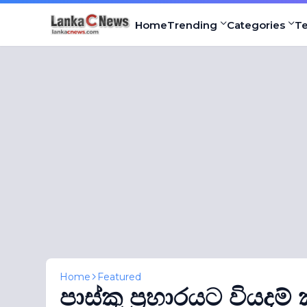
Home
Trending
Categories
T
Home
Featured
පාස්කු ප‍්‍රහාරයට වියදම