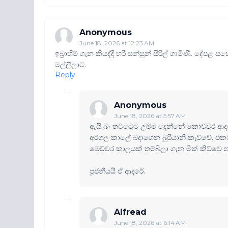
Anonymous
June 18, 2026 at 12:23 AM
ඉබ්‍රාහිම් ගැන කියද්දී හරී සන්සුන් සිරිල් ගාමිණී. ද
මල්ලිලාට.
Reply
Anonymous
June 18, 2026 at 5:57 AM
ඇයි බං තට්ටෙට උම්ම දෙන්නේ කොච්චර ආද
අරගල කාලේ බදාගෙන බුරියානි කැව්වේ. එකට 
මෙච්චර කාලයක් තම්බිලා ගැන මීක් කිව්වෙ න
පූජනීයයි ඒ ආදරේ.
Alfread
June 18, 2026 at 6:14 AM