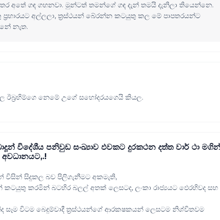
හතර අතේ ගඳ ගහනවා. මුන්ටත් තමන්ගේ ගඳ දැන් තමයි දැනිලා තියෙන්නෙ.
කු ප්‍රහාරයට අල්ලලා, ත්‍රස්ථයන් බේරන්න කටයුතු කල මේ පාපතරයන්ට
්නේ නැත.
 ඊබ්‍රහිම්ගෙ නෙමේ උගේ සහෝදරයගෙයි කියල.
දූන් විදේශීය පනිවුඩ සංඛ්‍යාව ඵවකට දුරකථන දත්ත වාර් ථා මගින
ව අවධානයට,.!
් විසින් සිදුකල බව පිලිගැනීමට අකමැති,
රයන් කටයුතු කරමින් බටහිර බලල් අතක් ලෙසටද, ලංකා රාජ්‍යයට ඵෙරහිවද සහ
්ද සෑම විටම බෙදුම්වාදී ත්‍රස්ථයන්ගේ ආරකෂකයන් ලෙසටම නිශ්චිතවම