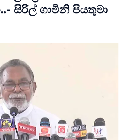
- සිරිල් ගාමිනි පියතුමා