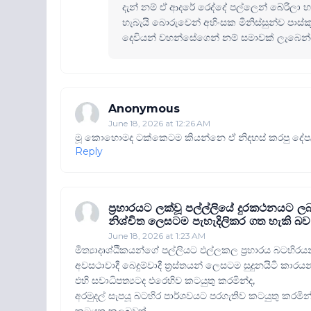
දැන් නම් ඒ ආදරේ රෙද්දේ පල්ලෙන් බේරිලා 
හැබැයි බොරුවෙන් අහිංසක මිනිස්සුන්ව පාස්
දෙවියන් වහන්සේගෙන් නම් සමාවක් ලැබෙන
Anonymous
June 18, 2026 at 12:26 AM
මූ කොහොමද ටක්කෙටම කියන්නෙ ඒ නිදහස් කරපු දේපල
Reply
ප්‍රහාරයට ලක්වූ පල්ල්ලියේ දුරකථනයට ලබා
නිශ්චිත ලෙසටම පැහැදිලිකර ගත හැකි බ
June 18, 2026 at 1:23 AM
මිත්‍යාදෘශ්ඨිකයන්ගේ පල්ලියට ඵල්ලකල ප්‍රහාරය බටහිරයන
අවසථාවාදී බෙදුම්වාදී ත්‍රස්තයන් ලෙසටම සුදුනයිටි කා
ඵහි සවාධිපත්‍යටද ඵරෙහිව කටයුතු කරමින්ද,
අරමුදල් සැපයූ බටහිර පාර්ශවයට පරගැතිව කටයුතු කරමින