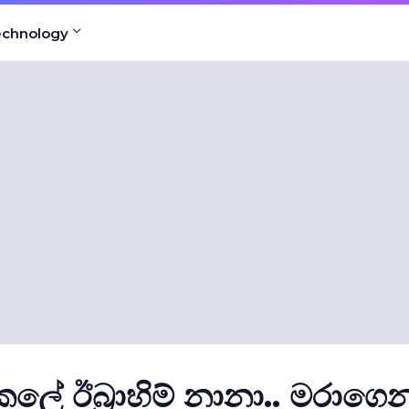
echnology
් කලේ ඊබ‍්‍රාහිම් නානා.. මරාගෙ