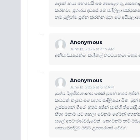
දෙපත් නයා නෙවෙයි මේ පොළොංගු, මේගොල්ල
කරනවා. ප්‍රහාරය දවසේ මේ පාදිලිලා එක්කෙන
නම් මුලින්ම ප්‍රශ්න කරන්න ඕන මේ අයියලාග
Anonymous
June 18, 2026 at 3:57 AM
අනිවාර්යයෙන්ම. කාදිනල් තට්ටය තමා මහම
Anonymous
June 18, 2026 at 6:12 AM
මුන්ට ඊබ්‍රහිම් නානව මතක් වුනේ හතර අ
කට්ටක් කෑවේ මේ පාහර පාදිලියො ටික. මුන් හ
උස්සගෙන ගියේ. හතර අතින් සාක්ශි තියෙද්දි 
හිතා මතාම යට ගහලා වෙනම ගේමක් ගහන්න හැද
සලේ අපට රණවිරුවෙක්. කොටින්ට නම් මරුවෙ
කොමෙන්‍ටුව ඔබට උපහාරයක් වේවා!