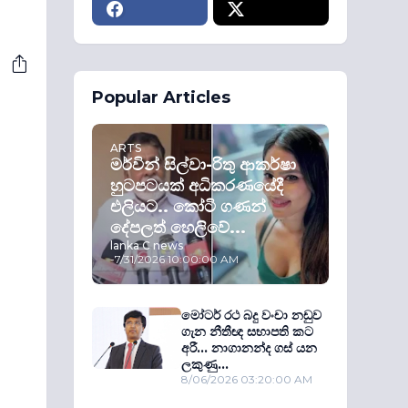
Popular Articles
ARTS
මර්වින් සිල්වා-රිතු ආකර්ෂා
හුටපටයක් අධිකරණයේදී
එලියට.. කෝටි ගණන්
දේපලත් හෙලිවේ...
lanka C news
-
7/31/2026 10:00:00 AM
මෝටර් රථ බදු වංචා නඩුව
ගැන නීතීඥ සභාපති කට
අරී... නාගානන්ද ගස් යන
ලකුණු...
8/06/2026 03:20:00 AM