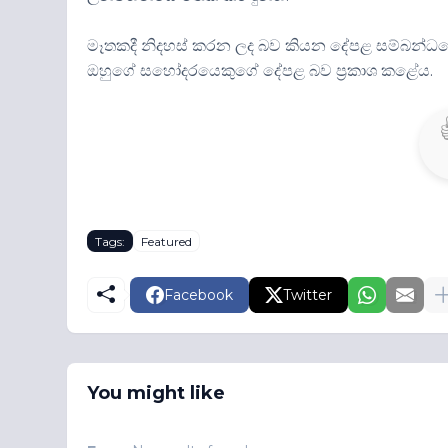
මෑතකදී නිදහස් කරන ලද බව කියන දේපළ සම්බන්ධයෙන
ඔහුගේ සහෝදරයෙකුගේ දේපළ බව ප්‍රකාශ කළේය.
Tags:
Featured
Facebook
Twitter
You might like