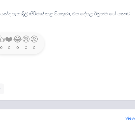
්ද පැහැදිලි කිරීමක් කළ පියතුමා, එම දේපළ ඊබ්‍රහම් ගේ නොව
👍
❤️
😂
😢
😡
0
0
0
0
0
View 