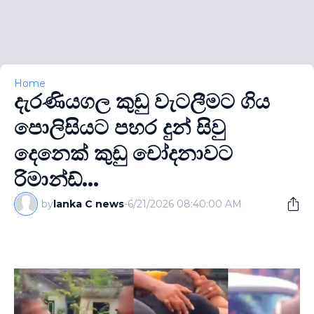
Home
දැරණියගල කුඩු වැටලීමට ගිය
පොලිසියට පහර දුන් සිවු
දෙනෙක් කුඩු චෝදනාවට
රිමාන්ඩ්...
by
lanka C news
-
6/21/2026 08:40:00 AM