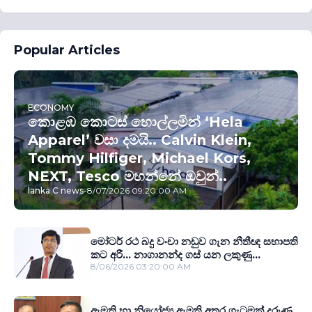
Popular Articles
ECONOMY
කොළඹ කොටස් හොල්ලමින් ‘Hela
Apparel’ වසා දමයි.. Calvin Klein,
Tommy Hilfiger, Michael Kors,
NEXT, Tesco මහන්නේ ඔවුන්..
lanka C news
-
8/07/2026 09:20:00 AM
මෝටර් රථ බදු වංචා නඩුව ගැන නීතීඥ සභාපති
කට අරී... නාගානන්ද ගස් යන ලකුණු...
8/06/2026 03:20:00 AM
ඇමති හා නියෝජ්‍ය ඇමති අතර ගැටුමක් දරුණු