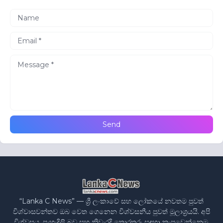
“Lanka C News” — ශ්‍රී ලංකාවේ සහ ලෝකයේ නවතම පුවත්
විශ්වාසවන්තව ඔබ වෙත ගෙනෙන විශ්වසනීය පුවත් මූලාශ්‍රයයි. අපි
විශ්වසය, පැහැදිලි බව සහ නිවැරදි තොරතුරු සඳහා කැපවෙන්නෙමු.