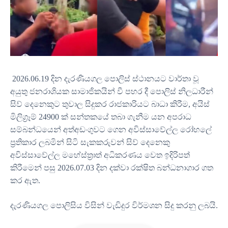
2026.06.19
දින දැරණියගල පොලිස් ස්ථානයට වාර්තා වූ
අයුතු ජනරාශියක සාමාජිකයින් වී පහර දී පොලිස් නිලධාරීන්
සිව් දෙනෙකුට තුවාල සිදුකර රාජකාරියට බාධා කිරීම
,
අයිස්
මිලිග්‍රෑම්
24900
ක් සන්තකයේ තබා ගැනීම යන අපරාධ
සම්බන්ධයෙන් අත්අඩංගුවට ගෙන අවිස්සාවේල්ල රෝහලේ
ප්‍රතිකාර ලබමින් සිටි සැකකරුවන් සිව් දෙනෙකු
අවිස්සාවේල්ල මහේස්ත්‍රාත් අධිකරණය වෙත ඉදිරිපත්
කිරීමෙන් පසු
2026.07.03
දින දක්වා රක්ෂිත බන්ධනාගාර ගත
කර ඇත
.
දැරණියගල පොලිසිය විසින් වැඩිදුර විර්මශන සිදු කරනු ලබයි
.