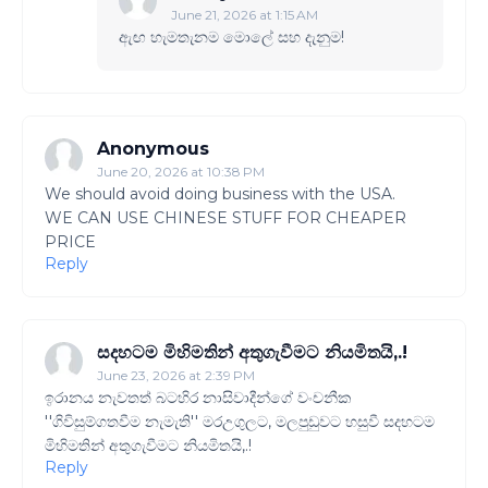
June 21, 2026 at 1:15 AM
ඇඟ හැමතැනම මොලේ සහ දැනුම!
Anonymous
June 20, 2026 at 10:38 PM
We should avoid doing business with the USA.
WE CAN USE CHINESE STUFF FOR CHEAPER
PRICE
Reply
සදහටම මිහිමතින් අතුගැවීමට නියමිතයි,.!
June 23, 2026 at 2:39 PM
ඉරානය නැවතත් බටහිර නාසිවාදීන්ගේ වංචනීක
''ගිවිසුම්ගතවීම නැමැති'' මරඋගුලට, මලපුඩුවට හසුවී සදහටම
මිහිමතින් අතුගැවීමට නියමිතයි,.!
Reply