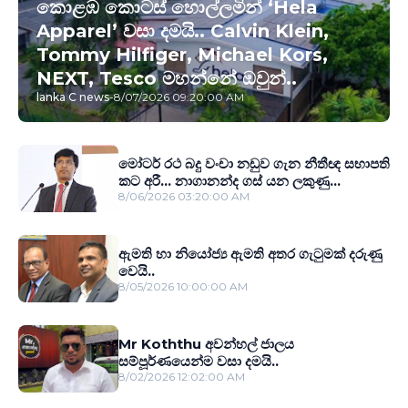
කොළඹ කොටස් හොල්ලමින් ‘Hela
Apparel’ වසා දමයි.. Calvin Klein,
Tommy Hilfiger, Michael Kors,
NEXT, Tesco මහන්නේ ඔවුන්..
lanka C news
-
8/07/2026 09:20:00 AM
මෝටර් රථ බදු වංචා නඩුව ගැන නීතීඥ සභාපති
කට අරී... නාගානන්ද ගස් යන ලකුණු...
8/06/2026 03:20:00 AM
ඇමති හා නියෝජ්‍ය ඇමති අතර ගැටුමක් දරුණු
වෙයි..
8/05/2026 10:00:00 AM
Mr Koththu අවන්හල් ජාලය
සම්පූර්ණයෙන්ම වසා දමයි..
8/02/2026 12:02:00 AM