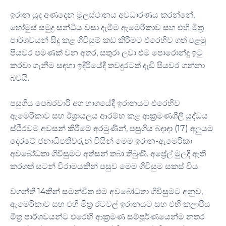
ඉරාන යුද අණදෙන මූලස්ථානය අවධාරණය කරන්නේ,
හෝමුස් සමුද්‍ර සන්ධිය වසා දැමීම ඇමෙරිකාව සහ එහි මිත්‍ර
පාර්ශවයන් සිදු කළ ගිවිසුම් කඩ කිරීමට එරෙහිව ගත් පළමු
පියවර පමණක් වන අතර, සතුරා ලවා එම පොරොන්දු ඉටු
කරවා ගැනීම සඳහා ඉදිරියේදී තවදුරටත් දැඩි පියවර ගන්නා
බවයි.
පසුගිය පෙබරවාරි අග භාගයේදී ඉරානයට එරෙහිව
ඇමෙරිකාව සහ ඊශ්‍රායලය ආරම්භ කළ ආක්‍රමණශීලී යුද්ධය
ස්ථිරවම අවසන් කිරීමේ අරමුණින්, පසුගිය බදාදා (17) අලුයම
දෙරටේ ජනාධිපතිවරුන් විසින් මෙම ඉරාන-ඇමෙරිකා
අවබෝධතා ගිවිසුමට අත්සන් තබා තිබුණි. අප්‍රේල් මුලදී ඇති
කරගත් සටන් විරාමයකින් පසුව මෙම ගිවිසුම සකස් විය.
වගන්ති 14කින් සමන්විත එම අවබෝධතා ගිවිසුමට අනුව,
ඇමෙරිකාව සහ එහි මිත්‍ර රටවල් ඉරානයට සහ එහි කලාපීය
මිත්‍ර පාර්ශවයන්ට එරෙහි ආක්‍රමණ සම්පූර්ණයෙන්ම නතර