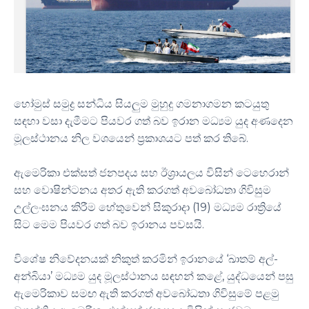
හෝමුස් සමුද්‍ර සන්ධිය සියලුම මුහුදු ගමනාගමන කටයුතු
සඳහා වසා දැමීමට පියවර ගත් බව ඉරාන මධ්‍යම යුද අණදෙන
මූලස්ථානය නිල වශයෙන් ප්‍රකාශයට පත් කර තිබේ.
ඇමෙරිකා එක්සත් ජනපදය සහ ඊශ්‍රායලය විසින් ටෙහෙරාන්
සහ වොෂින්ටනය අතර ඇති කරගත් අවබෝධතා ගිවිසුම
උල්ලංඝනය කිරීම හේතුවෙන් සිකුරාදා (19) මධ්‍යම රාත්‍රියේ
සිට මෙම පියවර ගත් බව ඉරානය පවසයි.
විශේෂ නිවේදනයක් නිකුත් කරමින් ඉරානයේ ‘ඛාතම් අල්-
අන්බියා’ මධ්‍යම යුද මූලස්ථානය සඳහන් කළේ, යුද්ධයෙන් පසු
ඇමෙරිකාව සමඟ ඇති කරගත් අවබෝධතා ගිවිසුමේ පළමු