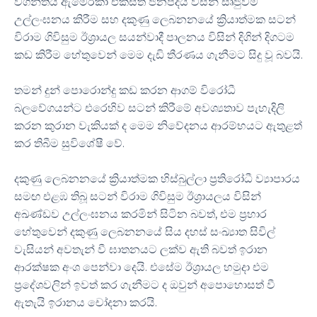
වගන්තිය ඇමෙරිකා එක්සත් ජනපදය විසින් සෘජුවම
උල්ලංඝනය කිරීම සහ දකුණු ලෙබනනයේ ක්‍රියාත්මක සටන්
විරාම ගිවිසුම ඊශ්‍රායල සයන්වාදී පාලනය විසින් දිගින් දිගටම
කඩ කිරීම හේතුවෙන් මෙම දැඩි තීරණය ගැනීමට සිදු වූ බවයි.
තමන් දුන් පොරොන්දු කඩ කරන ආගම් විරෝධී
බලවේගයන්ට එරෙහිව සටන් කිරීමේ අවශ්‍යතාව පැහැදිලි
කරන කුරාන වැකියක් ද මෙම නිවේදනය ආරම්භයට ඇතුළත්
කර තිබීම සුවිශේෂී වේ.
දකුණු ලෙබනනයේ ක්‍රියාත්මක හිස්බුල්ලා ප්‍රතිරෝධී ව්‍යාපාරය
සමඟ එළඹ තිබූ සටන් විරාම ගිවිසුම ඊශ්‍රායලය විසින්
අඛණ්ඩව උල්ලංඝනය කරමින් සිටින බවත්, එම ප්‍රහාර
හේතුවෙන් දකුණු ලෙබනනයේ සිය දහස් සංඛ්‍යාත සිවිල්
වැසියන් අවතැන් වී ඝාතනයට ලක්ව ඇති බවත් ඉරාන
ආරක්ෂක අංශ පෙන්වා දෙයි. එසේම ඊශ්‍රායල හමුදා එම
ප්‍රදේශවලින් ඉවත් කර ගැනීමට ද ඔවුන් අපොහොසත් වී
ඇතැයි ඉරානය චෝදනා කරයි.