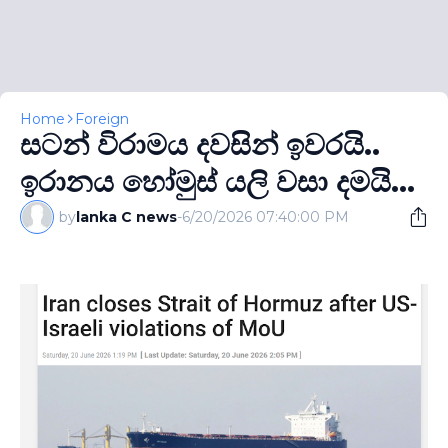
Home
Foreign
සටන් විරාමය දවසින් ඉවරයි..
ඉරානය හෝමුස් යලි වසා දමයි...
by
lanka C news
-
6/20/2026 07:40:00 PM