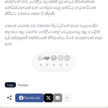
කරන්නේ නම්, ගෝලීය බලශක්ති ප්‍රවාහයේ තීරණාත්මක
සන්ධිස්ථානයක් වන හෝමුස් සමුද්‍ර සන්ධිය නැවත විවෘත
කිරීමට ඉරානය එකඟ වී තිබුණි.
කෙසේ වෙතත්, එම එකඟතා බිඳ වැටීමත් සමඟ මැදපෙරදිග
කලාපය තුළ මෙන්ම ගෝලීය තෙල් වෙළඳපොළ තුළ ද යළිත්
දැඩි අර්බුදකාරී තත්ත්වයක් නිර්මාණය වීමේ අවදානමක් මතුව
ඇත.
👍
❤️
😂
😢
😡
0
0
0
0
0
Tags:
Foreign
Facebook