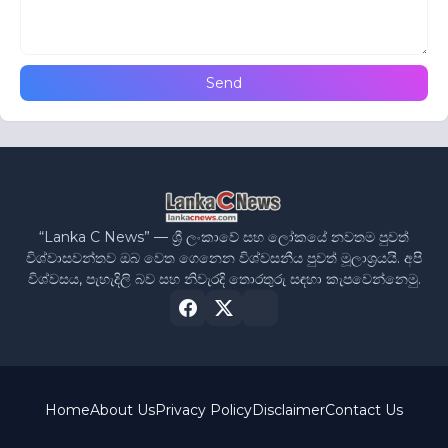
“Lanka C News” — ශ්‍රී ලංකාවේ සහ ලෝකයේ නවතම පුවත්
විශ්වාසවන්තව ඔබ වෙත ගෙනෙන විශ්වසනීය පුවත් මූලාශ්‍රයයි. අපි
විශ්වසය, පැහැදිලි බව සහ නිවැරදි තොරතුරු සඳහා කැපවෙන්නෙමු.
Home
About Us
Privacy Policy
Disclaimer
Contact Us