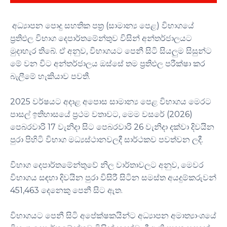
අධ්‍යාපන පොදු සහතික පත්‍ර (සාමාන්‍ය පෙළ) විභාගයේ
ප්‍රතිඵල විභාග දෙපාර්තමේන්තුව විසින් අන්තර්ජාලයට
මුදාහැර තිබේ. ඒ අනුව, විභාගයට පෙනී සිටි සියලුම සිසුන්ට
මේ වන විට අන්තර්ජාලය ඔස්සේ තම ප්‍රතිඵල පරීක්ෂා කර
බැලීමේ හැකියාව පවතී.
2025 වර්ෂයට අදාළ අපොස සාමාන්‍ය පෙළ විභාගය මෙරට
පාසල් ඉතිහාසයේ ප්‍රථම වතාවට, මෙම වසරේ (2026)
පෙබරවාරි 17 වැනිදා සිට පෙබරවාරි 26 වැනිදා දක්වා දිවයින
පුරා පිහිටි විභාග මධ්‍යස්ථානවලදී සාර්ථකව පවත්වන ලදී.
විභාග දෙපාර්තමේන්තුවේ නිල වාර්තාවලට අනුව, මෙවර
විභාගය සඳහා දිවයින පුරා විසිරී සිටින සමස්ත අයදුම්කරුවන්
451,463 දෙනෙකු පෙනී සිට ඇත.
විභාගයට පෙනී සිටි අපේක්ෂකයින්ට අධ්‍යාපන අමාත්‍යාංශයේ