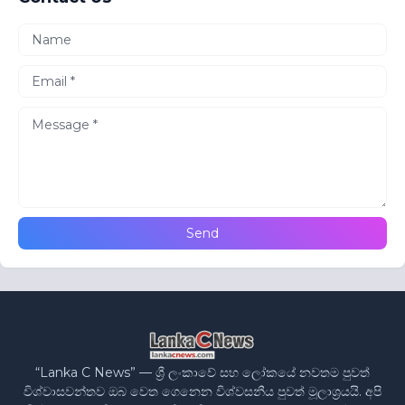
“Lanka C News” — ශ්‍රී ලංකාවේ සහ ලෝකයේ නවතම පුවත්
විශ්වාසවන්තව ඔබ වෙත ගෙනෙන විශ්වසනීය පුවත් මූලාශ්‍රයයි. අපි