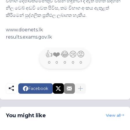
විභාග දෙපාර්තමේන්තුව විසින් හඳුන්වා දී ඇති පහත සඳහන්
නිල වෙබ් අඩවි වෙත පිවිස, තම විභාග අංකය ඇතුළත්
කිරීමෙන් පුද්ගලික ප්‍රතිඵල ලබාගත හැකිය.
www.doenets.lk
results.exams.gov.lk
👍
❤️
😂
😢
😡
0
0
0
0
0
Facebook
You might like
View all