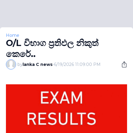
Home
O/L විභාග ප‍්‍රතිඵල නිකුත්
කෙරේ..
by
lanka C news
-
6/19/2026 11:09:00 PM