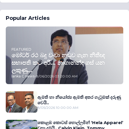
Popular Articles
FEATURED
මෝටර් රථ බදු වංචා නඩුව ගැන නීතීඥ
සභාපති කට අරී... නාගානන්ද ගස් යන
ලකුණු...
lanka C news
-
8/06/2026 03:20:00 AM
ඇමති හා නියෝජ්‍ය ඇමති අතර ගැටුමක් දරුණු
වෙයි..
8/05/2026 10:00:00 AM
කොළඹ කොටස් හොල්ලමින් ‘Hela Apparel’
වසා දමයි.. Calvin Klein, Tommy