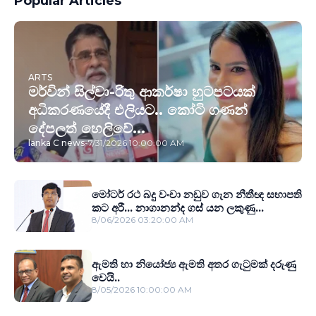
Popular Articles
ARTS
මර්වින් සිල්වා-රිතු ආකර්ෂා හුටපටයක්
අධිකරණයේදී එලියට.. කෝටි ගණන්
දේපලත් හෙලිවේ...
lanka C news
-
7/31/2026 10:00:00 AM
මෝටර් රථ බදු වංචා නඩුව ගැන නීතීඥ සභාපති
කට අරී... නාගානන්ද ගස් යන ලකුණු...
8/06/2026 03:20:00 AM
ඇමති හා නියෝජ්‍ය ඇමති අතර ගැටුමක් දරුණු
වෙයි..
8/05/2026 10:00:00 AM