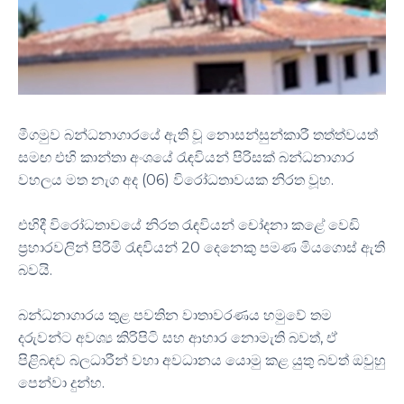
මීගමුව බන්ධනාගාරයේ ඇති වූ නොසන්සුන්කාරී තත්ත්වයත්
සමඟ එහි කාන්තා අංශයේ රැඳවියන් පිරිසක් බන්ධනාගාර
වහලය මත නැග අද (06) විරෝධතාවයක නිරත වූහ.
එහිදී විරෝධතාවයේ නිරත රැඳවියන් චෝදනා කළේ වෙඩි
ප්‍රහාරවලින් පිරිමි රැඳවියන් 20 දෙනෙකු පමණ මියගොස් ඇති
බවයි.
බන්ධනාගාරය තුළ පවතින වාතාවරණය හමුවේ තම
දරුවන්ට අවශ්‍ය කිරිපිටි සහ ආහාර නොමැති බවත්, ඒ
පිළිබඳව බලධාරීන් වහා අවධානය යොමු කළ යුතු බවත් ඔවුහු
පෙන්වා දුන්හ.