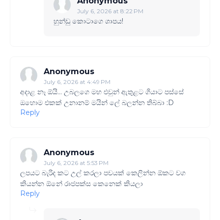
Anonymous
July 6, 2026 at 8:22 PM
හුන්ඩු කොටාගෙ ශාපය!
Anonymous
July 6, 2026 at 4:49 PM
අදාළ නෑ ඕයි... උබලගෙ මහ එවුන් ඇතුළට ගියාට පස්සේ
ඔහොම එකක් උනානම් මයින් ලේ බලන්න තිබ්බා :D
Reply
Anonymous
July 6, 2026 at 5:53 PM
ලපයට බැරිද කට උල් කරලා පචයක් කෙලින්න ඕකට වග
කියන්න ඕනේ රාජපක්ස කෙනෙක් කියලා
Reply