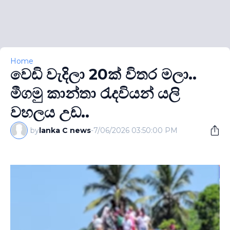
Home
වෙඩි වැදිලා 20ක් විතර මලා..
මීගමු කාන්තා රැදවියන් යලි
වහලය උඩ..
by
lanka C news
-
7/06/2026 03:50:00 PM