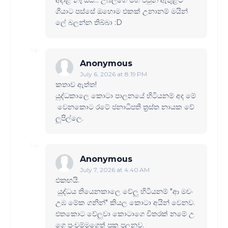
අදාළ නෑ ඕයි... උබලගෙ මහ එවුන් ඇතුළට
ගියාට පස්සේ ඔහොම එකක් උනානම් මයින්
ලේ බලන්න තිබ්බා :D
Anonymous
July 6, 2026 at 8:19 PM
කතාව ඇත්ත!
යුද්ධකාලෙ කොටා පාලනයේ හිටියනම් අද මේ
වෙනකොට රටේ ජනාධිපති ත්‍රස්ත නායක වේ
ලුපිල්ලෙ.
Anonymous
July 7, 2026 at 4:40 AM
එකඟයි.
යුද්ධය තියෙනකාලෙ වේලු හිටියනම් "ආ මචං
උඹ මේක ගනින්" කියල කොටා අයින් වෙනව.
එතකොට වේලුවා කොටාගෙ විතරක් නමේ උ
ගෙ පුංචම්මගෙත් පුක පලනව.