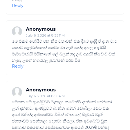
Reply
Anonymous
July 6, 2026 at 8:35 PM
මේ එකම පෝසිට් එක කීප වතාවක් එක දිගට දාද්දි ඒ දාන වාර
ගානට පැලවත්තෙන් ගෙවනවා ඇති නේද අදාල නෑ ඕයි
මැට්ටො.ඩයි මයිනාගේ ලේ බලන්නද උඹ ආසයි කීවෙ.වැඩක්
නැහැ උගේ නහරවල දුවන්නේ සර්ප විෂ
Reply
Anonymous
July 6, 2026 at 8:56 PM
මෙතන මේ ආණ්ඩුවට බැනලා කමෙන්ට් දාන්නේ ජෙප්පෝ.
උන් දන්නවා ආණ්ඩුවට බාන්න ගමන් ඩොබිලා සෙට් එක
අපේ මහින්ද අප්පොච්චා විසින් ඒ කාලේ සිදුවුණ වැරදි
ජනතාවට පෙන්නලා දෙනවා කියලා. ඒක අවබෝධ වුන
ජනතාව එතකොට ජෙප්පොන්ටම ආයෙත් 2029දී චන්දෙ