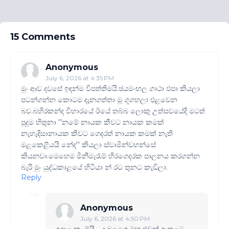
15 Comments
Anonymous
July 6, 2026 at 4:35 PM
මුං ආව දවසේ ඉඳන්ම විපත්තිමයි.ඡයමංඟල ගාථා එපා කියලා
පටන්ගන්න කොටම දැනගත්තා මූ ගූගහලා එළවෙන
බව.බහිරකන්ද විහාරයේ ඊයේ තබ්බ ලොකු උත්සවයේදි මටත්
පුදුම හිතුනා ''නමේ නායක කීවට නායක කමක්
නැහැදිසානායක කීවට ගෙදරත් නායක කමක් නැති
මළකෙළියයි නේද'' කියලා ස්වාමින්වහන්සේ
කියනවා.මෙහෙම මිනීමැරෑම් හිරගෙදරක පාලනය කරගන්න
බැරි මුං යුද්ධකාළයේ හිටියා න් රට තුනට කැඩිලා.
Reply
Anonymous
July 6, 2026 at 4:50 PM