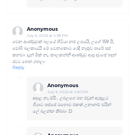
Anonymous
July 6, 2026 at 4:38 PM
වෙන ආණ්ඩුවක් බලයේ හිටියා නම් ලපයයි, උගේ 159 යි,
ඩෝබි බලකායයි මේ වෙනකොට රෙදි නැතුව පාරේ පස්
කනවා. දැන් මීක් නෑ. කාලකන්නි ආණ්ඩුව ආපු දවසේ ඉදන්
රටට හෙන ගහලා.
Reply
Anonymous
July 6, 2026 at 4:50 PM
අදාළ නෑ ඕයි... උබලගෙ මහ එවුන් ඇතුළට
ගියාට පස්සේ ඔහොම එකක් උනානම් මයින්
ලේ බලන්න තිබ්බා :D