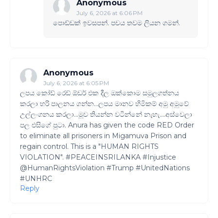
Anonymous
July 6, 2026 at 6:06 PM
පොඩ්ඩක් ඉවසපන්. පචය තවම ලියන ගමන්.
Anonymous
July 6, 2026 at 6:05 PM
ලපය කෝඩ් රෙඩ් ඕඩර් එක දීල ඔක්කොම සමුලගත්නය
කරලා හරි පාලනය ගන්න...ලපය මානව හිමිකම් අමු අමුවේ
උල්ලංගනය කරලා...මූව තියන්න වටින්නේ නැහැ....අස්වෙලා
පල එසිගේ පුටා. Anura has given the code RED Order
to eliminate all prisoners in Migamuva Prison and
regain control. This is a "HUMAN RIGHTS
VIOLATION". #PEACEINSRILANKA #Injustice
@HumanRightsViolation #Trump #UnitedNations
#UNHRC
Reply