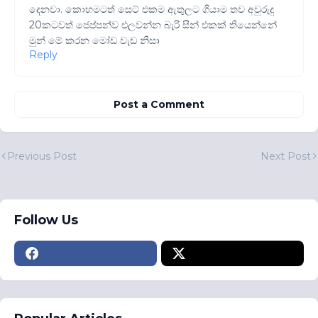
දෙනවා. කොහමටත් සෙට් එකම ඇතුලට ගියාම තව අවුරුදු
20කටවත් ජෙප්පන්ව එලවන්න බැරි සීන් එකක් තියෙන්නේ
මුන් මේ කරන මෝඩ වැඩ නිසා
Reply
Post a Comment
Previous Post
Next Post
Follow Us