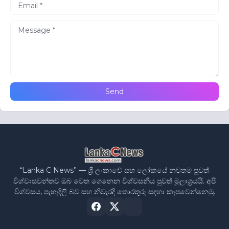
“Lanka C News” — ශ්‍රී ලංකාවේ සහ ලෝකයේ නවතම පුවත්
විශ්වාසවන්තව ඔබ වෙත ගෙනෙන විශ්වසනීය පුවත් මූලාශ්‍රයයි. අපි
විශ්වසය, පැහැදිලි බව සහ නිවැරදි තොරතුරු සඳහා කැපවෙන්නෙමු.