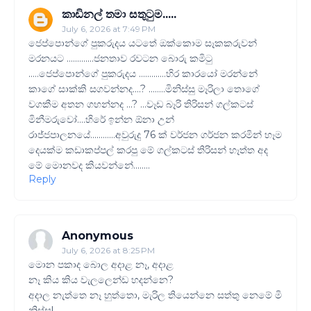
කාඩිනල් තමා සතුටුම.....
July 6, 2026 at 7:49 PM
ජෙප්පොන්ගේ පුකරුදය යටතේ ඔක්කොම සෑකකරුවන්
මරනයට .............ජනතාව රවටන බොරු කමිටු
.....ජෙප්පොන්ගේ පුකරුදය .............හිර කාරයෝ මරන්නේ
කාගේ සාක්කි සගවන්නද....? ........මිනිස්සු මෑරිලා තොගේ
වගකීම අතන ගහන්නද ...? ...වෑඩ බෑරි තිරිසන් ගල්කටස්
මිනීමරුවෝ....හිරේ ඉන්න ඕනා උන්
රාජ්ජපාලනයේ............අවුරුදු 76 ක් වර්ජන ගර්ජන කරමින් හෑම
දෙයක්ම කඩාකප්පල් කරපු මේ ගල්කටස් තිරිසන් හෑත්ත අද
මේ මොනවද කියවන්නේ........
Reply
Anonymous
July 6, 2026 at 8:25 PM
මොන පකාද බොල අදාළ නෑ, අදාළ
නෑ කිය කිය වැලලෙන්ඩ හදන්නෙ?
අදාල නැත්තෙ නෑ හුත්තො, මැරිල තියෙන්නෙ සත්තු නෙමේ මි
නිස්සු!