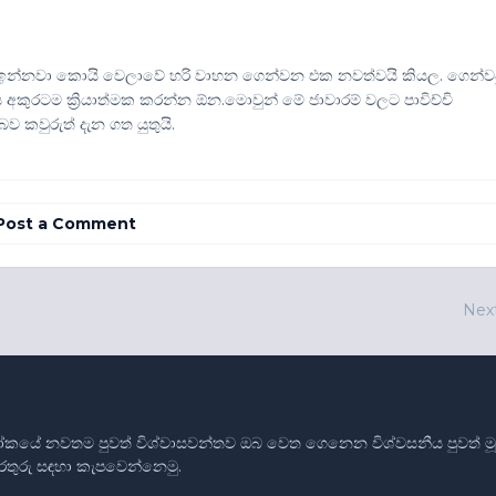
 ඉන්නවා කොයි වෙලාවේ හරි වාහන ගෙන්වන එක නවත්වයි කියල. ගෙන්ව
අකුරටම ක්‍රියාත්මක කරන්න ඕන.මොවුන් මේ ජාවාරම් වලට පාවිච්චි
කවුරුත් දැන ගත යුතුයි.
Post a Comment
Nex
ෝකයේ නවතම පුවත් විශ්වාසවන්තව ඔබ වෙත ගෙනෙන විශ්වසනීය පුවත් මූලාශ
තොරතුරු සඳහා කැපවෙන්නෙමු.