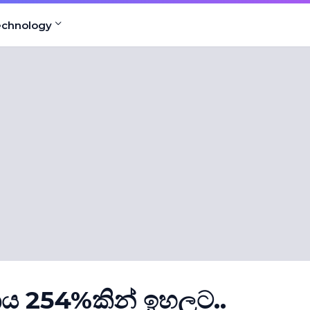
echnology
ය 254%කින් ඉහලට..