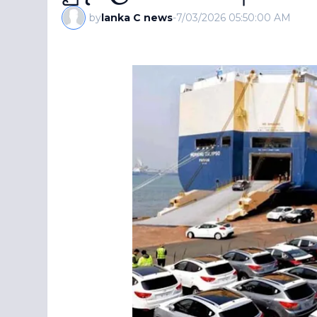
by
lanka C news
-
7/03/2026 05:50:00 AM