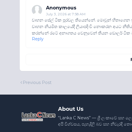
Anonymous
July 3, 2026 at 7:58 AM
වාහන සේල් ටික පුරවල තියෙන්නේ. මොවුන් හිතාගෙන
වාහන නියමිත කාලයේදී ලියාපදිංචි නොකරන අයට නීතිය 
කරන්නේ රටේ අනාගතය වෙනුවෙන් තියන ඩොලර් ටික බව 
Reply
Previous Post
About Us
“Lanka C News” — ශ්‍රී ලංකාවේ සහ ල
අපි විශ්වසය, පැහැදිලි බව සහ නිවැරදි 