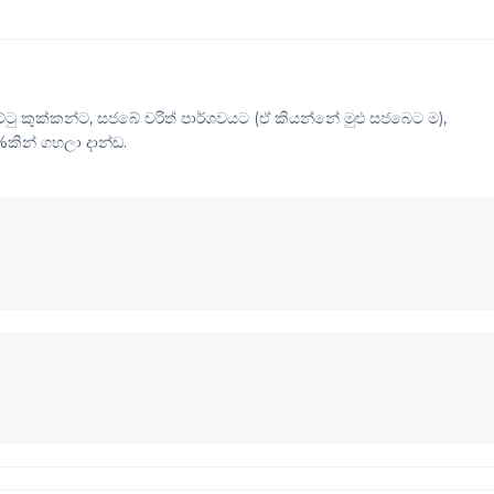
්ටු කුක්කන්ට, සජබේ චරිත් පාර්ශවයට (ඒ කියන්නේ මුළු සජබෙට ම),
%කින් ගහලා දාන්ඩ.