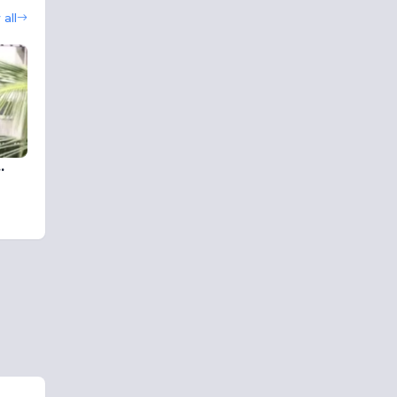
all
.