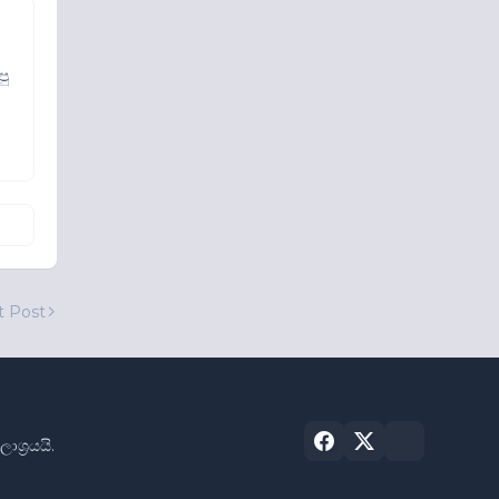
පු
t Post
්‍රයයි.