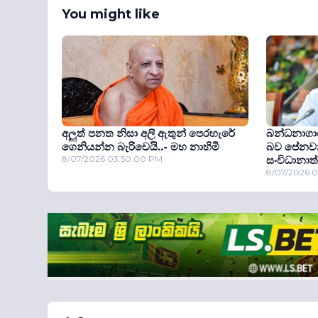
You might like
අලුත් පනත නිසා අලි ඇතුන් පෙරහැරේ
බන්ධනාගාර
ගෙනියන්න බැරිවෙයි..- මහ නාහිමි
බව පේනවා.
8/07/2026 03:50:00 PM
සංවිධානාත
8/07/2026 