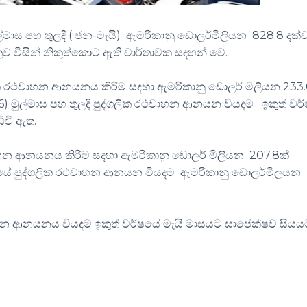
ාස පහ තුලදි ( ජන-මැයි) ඇමරිකානු ඩොලර්මිලියන 828.8 දක්ව
ංකුව විසින් නිකුත්කොට ඇති වාර්තාවක සදහන් වේ.
ලික රථවාහන ආනයනය කිරිම සදහා ඇමරිකානු ඩොලර් මිලියන 233
6) මුල්මාස පහ තුලදි පුද්ගලික රථවාහන ආනයන වියදම ඉකුත් වර
ිවි ඇත.
හන ආනයනය කිරිම සදහා ඇමරිකානු ඩොලර් මිලියන 207.8ක්
මාසයේ පුද්ගලික රථවාහන ආනයන වියදම ඇමරිකානු ඩොලර්මිලයන
ාහන ආනයනය වියදම ඉකුත් වර්ෂයේ මැයි මාසයට සාපේක්ෂව සියය