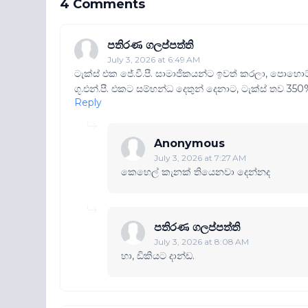
4 Comments
පතිරණ ගලප්පත්ති
July 3, 2026 at 6:49 AM
ටැක්ස් එක ජේ.වී.පී. සාමාජිකයන්ට ඉවත් කරලා, පොහොට
ගූ.එන්.පී. එකට සම්භන්ධ දෙතුන් දෙනාට, ටැක්ස් තව 350
Reply
Anonymous
July 3, 2026 at 7:27 AM
කෙහෙල් කැනක් තියෙනවා දෙන්නද
පතිරණ ගලප්පත්ති
July 3, 2026 at 8:08 AM
හා, ඩිකියට දාන්ඩ.