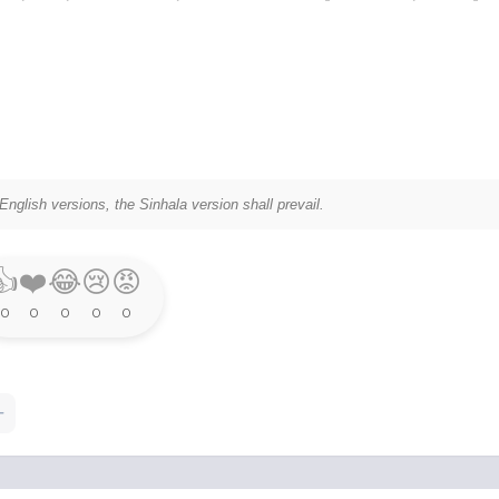
nglish versions, the Sinhala version shall prevail.
👍
❤️
😂
😢
😡
0
0
0
0
0