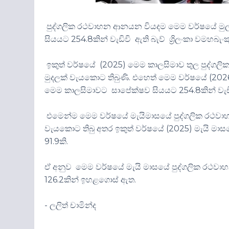
පුද්ගලික රථවාහන ආනයන වියදම මෙම වර්ෂයේ මුල්ම
සියයට 254.8කින් වැඩිවි ඇති බැව් ශ්‍රිලංකා වමහබැ
ඉකුත් වර්ෂයේ (2025) මෙම කාලසිමාව තුල පුද්ග
මුදලක් වැයකොට තිබුණි. එහෙත් මෙම වර්ෂයේ (202
මෙම කාලසිමාවට සාපේක්ෂව සියයට 254.8කින් වැඩ
එමෙන්ම මෙම වර්ෂයේ මැයිමාසයේ පුද්ගලික රථවා
වැයකොට තිබු අතර ඉකුත් වර්ෂයේ (2025) මැයි 
91.9කි.
ඒ අනුව මෙම වර්ෂයේ මැයි මාසයේ පුද්ගලික රථව
126.2කින් ඉහළගොස් ඇත.
- ලලිත් චාමින්ද