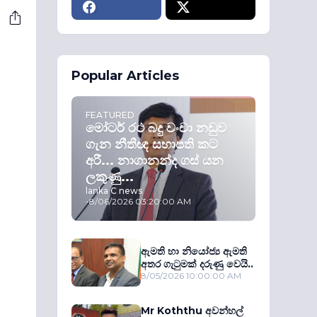
Popular Articles
FEATURED
මෝටර් රථ බදු වංචා නඩුව
ගැන නීතීඥ සභාපති කට
අරී... නාගානන්ද ගස් යන
ලකුණු...
lanka C news
-
8/06/2026 03:20:00 AM
ඇමති හා නියෝජ්‍ය ඇමති
අතර ගැටුමක් දරුණු වෙයි..
8/05/2026 10:00:00 AM
Mr Koththu අවන්හල්