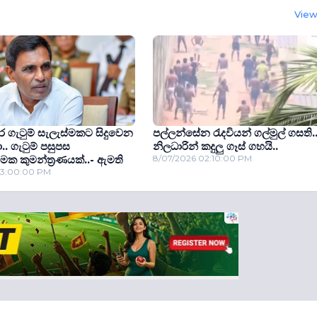
View 
 ගැටුම් සැලැස්මකට සිදුවෙන
පල්ලන්සේන රැදවියන් ගල්මුල් ගසති..
. ගැටුම් පසුපස
නිලධාරින් කදුලු ගෑස් ගහයි..
්මක කුමන්ත්‍රණයක්..- ඇමති
8/07/2026 02:10:00 PM
03:00:00 PM