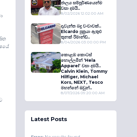
ජාලය සම්පූර්ණයෙන්ම
වසා දමයි..
8/02/2026 12:02:00 AM
ා
දැවැන්ත බදු වංචාවක්..
Elcardo පුත‍්‍රයා ඇතුළු
තුනක් රිමාන්ඩ්..
.6ත
8/04/2026 03:00:00 PM
්ෂයේ
කොළඹ කොටස්
හොල්ලමින් ‘Hela
Apparel’ වසා දමයි..
Calvin Klein, Tommy
Hilfiger, Michael
Kors, NEXT, Tesco
මහන්නේ ඔවුන්..
8/07/2026 09:20:00 AM
ට
Latest Posts