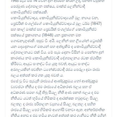
1965 මැයි මස 14 වෙනි දින ආරම්භ කරන ලද, ජනතා විමුක්ති
පෙරමුණ දේශපාලන පක්ෂය, මාක්ස් ලෙනින්වාදී
කොමියුනිස්ට් පක්ෂයකි.
කොමියුනිස්ටාදය, කොමියුනිස්ට්වාදයෙහි මූල න්‍යාය වන,
ප්‍රෙඩ්රික් එංගල්ස්ගේ කොමියුනිස්ට්වාදයේ මූල ධර්ම (1847)
සහ කාල් මාක්ස් සහ ප්‍රෙඩරික් එංගල්ස්ගේ කොමියුනිස්ට්
පක්ෂයේ ප්‍රකාශනය (1848) යන ප්‍රකාශන මත
ගොඩනැගුණකි. පසුව වී. අයි. ලෙනින් සහ ලියෝන් ට්‍රොස්කි
යන දෙදෙනාගේ මතයන් සහ අත්දැකීම් ද කොමියුනිස්ට්වාදී
දේශපාලනයට එක් විය. මේ සැම දෙනා විසින් ම පෙන්නා දුන්
කාරණය නම් කොමියුනිස්ට්වාදී දේශපාලනය රටක ස්ථාපිත
කිරීමට, ආයුධ සංනද්ධ විය යුතු බවත්, ආයුධ සංනද්ධ
අරගලයකින් පවතින ධනේෂ්වරවාදී රජය පෙරළා දමා රාජ්‍ය
බලය අත්පත් කර ගත යුතු බවත් ය.
එසේ වූ විට පැවැති රාජ්‍යයේ ආණ්ඩුක්‍රමය හෝ ආණ්ඩුක්‍රම
ව්‍යවස්ථා නීතිය ද එම රාජ්‍යයේ අධිකරණ බලය සහ ඒ
අධ්කරණ සමඟ බැදී තිබූ සියලු නීති අණ පනත් බලය ද එම
නීතියට යටත් භූමියේ හිමිකම් ද ආරක්ෂක හමුදාවල සියලු
බලතල ද රාජ්‍ය පරිපාලන ව්‍යූහයේ සියලු බලතල ද සහිත
රාජයේ සියලු පෙර හිමිකම් අහෝසි වනවා ඇත. අන්තර්ජාතික
නීතිය අනුව ද එම භූමිය නැවත් අත්පත් කර ගැනීමට නීති මගින්