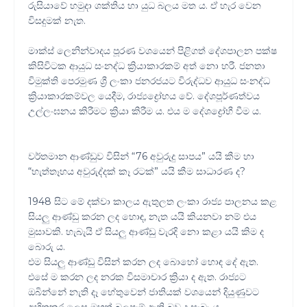
රුසියාවේ හමුදා ශක්තිය හා යුධ බලය මත ය. ඒ හැර වෙන
විසදුමක් නැත.
මාක්ස් ලෙනින්වාදය පූරණ වශයෙන් පිළිගත් දේශපාලන පක්ෂ
කිසිවිටක ආයුධ සංනද්ධ ක්‍රියාකාරකම් අත් නො හරී. ජනතා
විමුක්ති පෙරමුණ ශ්‍රී ලංකා ජනරජයට විරුද්ධව ආයුධ සංනද්ධ
ක්‍රියාකාරකම්වල යෙදීම, රාජ්‍යද්‍රෝහය වේ. දේශපූර්ණත්වය
උල්ලංඝනය කිරීමට ක්‍රියා කිරීම ය. එය ම දේශද්‍රෝහී වීම ය.
වර්තමාන ආණ්ඩුව විසින් “76 අවුරුදු සාපය” යයි කීම හා
“හැත්තෑහය අවුරුද්දක් කෑ රටක්” යයි කීම සාධාරණ ද?
1948 සිට මේ දක්වා කාලය ඇතුලත ලංකා රාජ්‍ය පාලනය කළ
සියලු ආණ්ඩු කරන ලද හොඳ, නැත යයි කියනවා නම් එය
මුසාවකි. හැබැයි ඒ සියලු ආණ්ඩු වැරදි නො කළා යයි කිම ද
බොරු ය.
එම සියලු ආණ්ඩු විසින් කරන ලද බොහෝ හොඳ දේ ඇත.
එසේ ම කරන ලද නරක විසමාචාර ක්‍රියා ද ඇත. රාජ්‍යට
ඔබින්නේ නැති දෑ හේතුවෙන් ජාතියක් වශයෙන් දියුණුවට