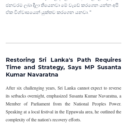
ජනවරම ලබා දීලා තියෙනවා මේ වැඩේ කරගෙන යන්න අපි
ඒක විශ්වාසයෙන් යුක්තව කරගෙන යනවා. "
Restoring Sri Lanka's Path Requires
Time and Strategy, Says MP Susanta
Kumar Navaratna
After six challenging years, Sri Lanka cannot expect to reverse
its setbacks overnight, emphasized Susanta Kumar Navaratna, a
Member of Parliament from the National Peoples Power.
Speaking at a local festival in the Eppawala area, he outlined the
complexity of the nation's recovery efforts.