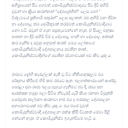
අභිප්‍රායෙන් පිට හෙවත් කොමියුනිස්ට්වාදයට පිට දිවි අහිමි
වූවන් හා ක්‍රියා කරන්නන් “දේශද්‍රෝහීන්” ලෙස හෝ “
විප්ලවයේ ප්‍රතිගාමී සතුරන්” ලෙස සලකත්. එම අහිමි වන ජීවිත
හා දේපොළ තඹ දොයිතුවක් තරම්වත් කොමියුනිස්ට්වාදියාට
නො වටී. ඔවුන් ඒ ගැන පසුතැවෙන්නේ නැත. ඒ සියලු මනුෂ්‍ය
ඝාතන හා දිවි අහිමි වීම් ද දේපොළ හානි හා දේපොල අත්පත්
කර ගැනීම් ද ඔවුහු අනුමත් කරත්. මෙය ලෝකයේ
කොමියුනිස්ට්වාදී දේශපාලනය පවතින තාක්,
කොමියුනිස්ට්වාදීන්ගේ පවතින ස්වභාවයක් බව කිව යුතු ය.
රාජ්‍යට ද්‍රෝහී කැරැල්ලක් ඇති වූ විට නීතියානුකූලව එය
මර්දනය කිරීමේ හිමි කම රජයට ඇත. බලහත්කාරයෙන් ආණ්ඩු
පෙරළා දමා රාජ්‍ය බලය පැහැර ගැනීමට ඉඩ දී, රජය සහ
ආරක්ෂක හමුදා බලා සිටීම නිවැරැදි යැයි කියා ජනතා විමුක්ති
පෙරමුණ කල්පනා කරනවා නම් එය ද බරපතල දේශපාලන
අනාථභාවයක් බව කිව යුතු ය. එය එසේ වුවත්
කොමියුනිස්ට්වාදී දේශපාලන පක්ෂ කිසි විටකත් මේවා පිළි
ගන්නේ නැත. ඒ කොමියුනිස්ට් ඉගැන්වීමේ හැටි ය.