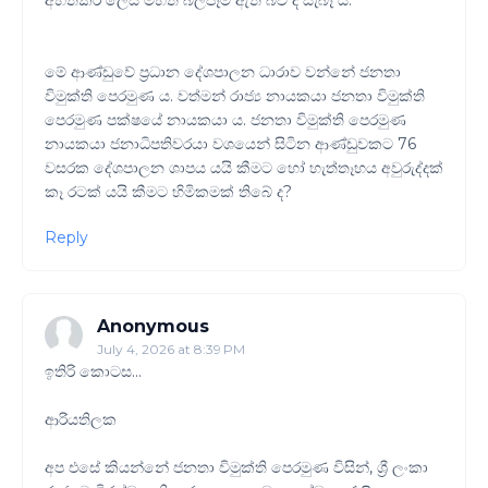
අහිතකර ලෙස මහත් බලපෑම් ඇති බව ද සැබෑ ය.
මේ ආණ්ඩුවේ ප්‍රධාන දේශපාලන ධාරාව වන්නේ ජනතා
විමුක්ති පෙරමුණ ය. වත්මන් රාජ්‍ය නායකයා ජනතා විමුක්ති
පෙරමුණ පක්ෂයේ නායකයා ය. ජනතා විමුක්ති පෙරමුණ
නායකයා ජනාධිපතිවරයා වශයෙන් සිටින ආණ්ඩුවකට 76
වසරක දේශපාලන ශාපය යයි කීමට හෝ හැත්තෑහය අවුරුද්දක්
කෑ රටක් යයි කීමට හිමිකමක් තිබේ ද?
Reply
Anonymous
July 4, 2026 at 8:39 PM
ඉතිරි කොටස...
ආරියතිලක
අප එසේ කියන්නේ ජනතා විමුක්ති පෙරමුණ විසින්, ශ්‍රී ලංකා