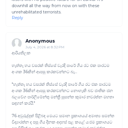
downhill all the way from now on with these
unrehabilitated terrorists.
Reply
Anonymous
July 4, 2026 at 8:32 PM
ආරියතිලක
හැත්තෑ හය වසරක් තිස්සේ වැරදි පාරේ ගිය රට එක පාරටම
අංශක 36කින් ආපසු කරකවන්නට බෑ…
"හැත්තෑ හය වසරක් තිස්සේ වැරදි පාරේ ගිය රට එක පාරටම
අංශක 36කින් ආපසු කරකවන්නට නොහැකි බව ජාතික ජන
බලවේග පාර්ලිමේන්තු මන්ත්‍රී සුසන්ත කුමාර නවරත්න මහතා
සඳහන් කරයි."
76 අවුරුද්දක් පිළිබඳ මෙයට සමාන ප්‍රකාශයය් අමාත්‍ය සමන්ත
විද්‍යාරත්න ද පසු ගිය දිනක අදහස් පළ කළේ ය.එම ප්‍රකාශයට