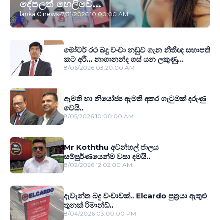
දේපලත් හෙලිවේ...
lanka C news
-
7/31/2026 10:00:00 AM
මෝටර් රථ බදු වංචා නඩුව ගැන නීතීඥ සභාපති
කට අරී... නාගානන්ද ගස් යන ලකුණු...
8/06/2026 03:20:00 AM
ඇමති හා නියෝජ්‍ය ඇමති අතර ගැටුමක් දරුණු
වෙයි..
8/05/2026 10:00:00 AM
Mr Koththu අවන්හල් ජාලය
සම්පූර්ණයෙන්ම වසා දමයි..
8/02/2026 12:02:00 AM
දැවැන්ත බදු වංචාවක්.. Elcardo පුත‍්‍රයා ඇතුළු
තුනක් රිමාන්ඩ්..
8/04/2026 03:00:00 PM