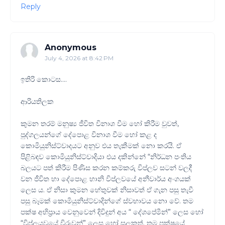
Reply
Anonymous
July 4, 2026 at 8:42 PM
ඉතිරි කොටස....
ආරියතිලක
කුමන තරම් මනුෂ්‍ය ජීවිත විනාශ වීම හෝ කිරීම වුවත්,
පුද්ගලයන්ගේ දේපොළ විනාශ වීම හෝ කළ ද
කොමියුනිස්ට්වාදයට අනුව එය තැකීමක් නො කරයි. ඒ
පිළිබඳව කොමියුනිස්ට්වාදියා එය දකින්නේ “නිර්ධන පංතිය
බලයට පත් කිරීම පිණිස කරන කම්කරු විප්ලව සටන් වලදී
වන ජීවිත හා දේපොළ හානි විප්ලවයේ අනීවාර්ය අංගයක්
ලෙස ය. ඒ නිසා කුමන හේතුවක් නිසාවත් ඒ ගැන පසු තැවී
පසු බෑමක් කොමියුනිස්ට්වාදින්ගේ ස්වභාවය නො වේ. තම
පක්ෂ අභිප්‍රාය වෙනුවෙන් දිවිදුන් අය “ දේශපේමීන්” ලෙස හෝ
“විප්ලයවයේ විරුවන්” ලෙස හෝ සලකත්. තම පක්ෂයේ