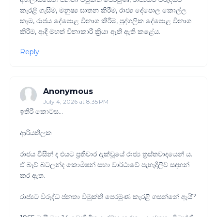
කැරළි ගැසීම, මනුෂ්‍ය ඝාතන කිරීම, රාජ්‍ය දේපොල කොල්ල
කෑම, රාජය දේපොළ විනාශ කිරීම, පුද්ගලික දේපොළ විනාශ
කිරීම, ආදී මහත් විනාකාරී ක්‍රියා ඇති ඇති කළේය.
Reply
Anonymous
July 4, 2026 at 8:35 PM
ඉතිරි කොටස…
ආරියතිලක
රාජය විසින් ද එයට ප්‍රතිචාර දැක්වූයේ රාජ්‍ය ත්‍රස්තවාදයෙන් ය.
ඒ බැව් බටලන්ද කොමිෂන් සභා වාර්ථාවේ පැහැදිලිව සඳහන්
කර ඇත.
රාජ්‍යට විරුද්ධ ජනතා විමුක්ති පෙරමුණ කැරළි ගසන්නේ ඇයි?