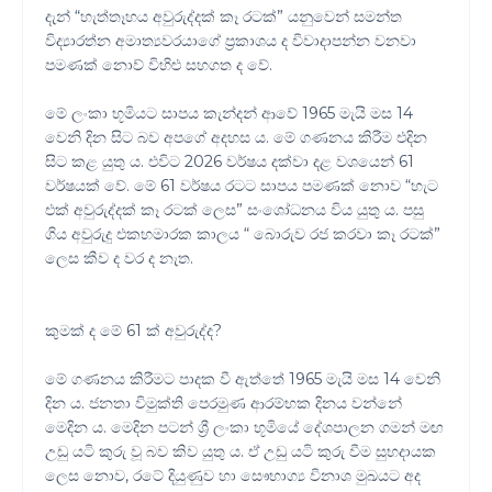
දැන් “හැත්තෑහය අවුරුද්දක් කෑ රටක්” යනුවෙන් සමන්ත
විද්‍යාරත්න අමාත්‍යවරයාගේ ප්‍රකාශය ද විවාදාපන්න වනවා
පමණක් නොව් විහිළු සහගත ද වේ.
මේ ලංකා භූමියට සාපය කැන්දන් ආවේ 1965 මැයි මස 14
වෙනි දින සිට බව අපගේ අදහස ය. මේ ගණනය කිරීම එදින
සිට කළ යුතු ය. එවිට 2026 වර්ෂය දක්වා දළ වශයෙන් 61
වර්ෂයක් වේ. මේ 61 වර්ෂය රටට සාපය පමණක් නොව “හැට
එක් අවුරුද්දක් කෑ රටක් ලෙස” සංශෝධනය විය යුතු ය. පසු
ගිය අවුරුදු එකහමාරක කාලය “ බොරුව රජ කරවා කෑ රටක්”
ලෙස කීව ද වර ද නැත.
කුමක් ද මේ 61 ක් අවුරුද්ද?
මේ ගණනය කිරීමට පාදක වී ඇත්තේ 1965 මැයි මස 14 වෙනි
දින ය. ජනතා විමුක්ති පෙරමුණ ආරම්භක දිනය වන්නේ
මෙදින ය. මෙදින පටන් ශ්‍රී ලංකා භූමියේ දේශපාලන ගමන් මඟ
උඩු යටි කුරු වූ බව කිව යුතු ය. ඒ උඩු යටි කුරු වීම සුභදායක
ලෙස නොව, රටේ දියුණුව හා සෞභාග්‍ය විනාශ මුඛයට අද