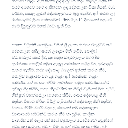
රාජයට විරුද්ධ ඇති කරන ලද ආයුධ සංනද්ධ කැරැළි දෙක හා
එයට අමතරව රටේ ඇතිකරන ලද දේශපාලන විකෘතියන්, වැඩ
වර්ජන, පාසල ළමුන් දේශපාලනයට ඈදෑ ගැනීම, ආදී කරන ලද
රාජ්‍යාද්‍රෝහී ක්‍රියා හේතුවෙන් 1965 මැයි 14 දිනයෙන් පසු මේ
රටේ දියුණුවට මහත් බාධා ඇති විය.
ජනතා විමුක්ති පෙරමුණ විසින් ශ්‍රී ලංකා රාජ්‍යය විරුද්ධව තම
දේශපාලන අභිලාෂයන් උදෙසා මිනී මැරීම, පොලිස්
ස්ථානවලට පහර දීම, යුද හමුදා කඳවුරුවලට පහර දීම,
ආරක්ෂක පොලිස් හමුදා ඇතුලු ආරක්ෂක හමුදාවල අවිආයුධ
පැහැර ගැනීම, රාජ්‍ය දේපොළ බලෙන් අත්පත් කර ගැනීම,
පොලිස් හමුදාවේ සහ යුද හමුදා ආදී ආරක්ෂක හමුදා
සාමාජිකය‍න් ඝාතන කිරීම, ආරක්ෂක හමුදා සාමාජිකයන්ට
තුවාල සිදු කිරීම, රාජ්‍ය නිළධාරින් හා සිවිල් වැසියන් මරා දැමීම,
භික්ෂූන් වහන්සේලා ඝාතනය කිරීම, රාජය දේපොළ ගිනි
තැබීම, විනාශ කිරිම, සිවිල් වැසියන්ගේ දේපොළ ගිනි තැබීම,
විනාශ කිරීම, විශ්ව විද්‍යාල ශිෂ්‍යයන් තම දේශපාලන
ව්‍යාපාරයට සම්බන්ධ කර ගැනීම හා පූර්ණ කාලීන
සාමාජිකයන් ලෙස පක්ෂයේ වැඩවලට යෙදවීමෙන් ඔවුන්ගේ
අධ්‍යාපන කටයුතු අඩාල වීම, පාසල් අධ්‍යාපනය ලබන දරු