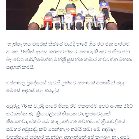
හැත්තෑ හය වසරක් තිස්සේ වැරදි පාරේ ගිය රට එක පාරටම
අංශක 36කින් ආපසු කරකවන්නට නොහැකි බව ජාතික ජන
බලවේග පාර්ලිමේන්තු මන්ත්‍රී සුසන්ත කුමාර නවරත්න මහතා
සඳහන් කරයි.
එප්පාවල ප්‍රදේශයේ පැවති උත්සව සභාවක් අමතමින් ඔහු
මෙසේ අදහස් පළ කළේය.
අවුරුදු 76 ක් වැරදි පාරේ ගියපු රට එකපාරම අපට අංශක 360
කරකන්න බෑ. ක්‍රියාවලියක් තියෙනවා, ක්‍රමවේදයක්
තියෙනවා, ඒකට යම් කාලයක් ගත වෙනවා.ඒ ක්‍රියාවලියේ
සමහර අඩුපාඩු කම් පෙන්නලා තමයි තමා මේ අඳබාල
විපක්ෂයේ සමහර තැන්වල දඟලන්නේ.අපි කලබල නෑ, අපට