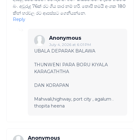
බං. අවුරුදු 76ක් රට ගිය පාර නම් හරි. තොපි තමයි අංශක 180
කින් හරවල රට ආපස්සට ගෙනියන්නෙ.
Reply
Anonymous
July 4, 2026 at 6:01 PM
UBALA DEPARAK BALAWA
THUNWENI PARA BORU KIYALA
KARAGATHTHA
DAN KORAPAN
Mahwali,highway, port city , agalum .
thopita heena
Anonymous