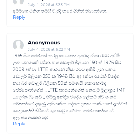
July 4, 2026 at 5:33 PM
අම්මගෙ මිනිහ තමයි වැරදි පාරෙ ගිහින් තියෙන්නෙ.
Reply
Anonymous
July 4, 2026 at 6:22 PM
1965 සිට ජෙප්පෝ කරපු සහගහන අපරාද නිසා රටට අහිමි
උන ධනයෙහි වටිනාකම ඩොලර් බිලියන 150 ක් 1976 සිට
2009 දක්වා LTTE කාරයන් නිසා රටට අහිමි උන ධනය
ඩොලර් බිලියන 250 ක් 1948 සිට අද දක්වා රටෙහි විදේශ
නය බර ඩොලර් බිලියන 50ක් පමණයි කොහොමද
ජෙප්පොන්ගේත් ,,,LTTE කාරයන්ගේත් කෙරුම් මුලාශ්‍රය IMF
,,,ලෝක බැංකුව ,, හිටපු ඉන්දීය විදේශ ලේකම් ශිව ශංකර්
මෙනන්ගේ දකුණු ආසියාතික දේශපාලනය කෘතියෙන් දැන්වත්
කාලකන්නි තිරිසන් කුනකටු ගුණමකු ජෙප්පොන්ගෙන්
අලාබය අයකර ගමු
Reply