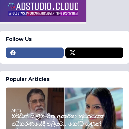
Follow Us
Popular Articles
ARTS
මර්වින් සිල්වා-රිතු ආකර්ෂා හුටපටයක්
අධිකරණයේදී එලියට.. කෝටි ගණන්