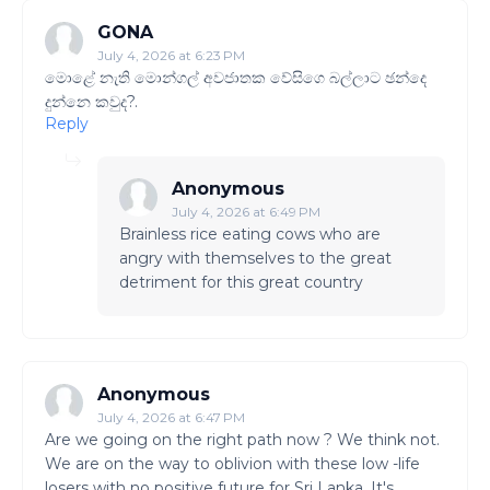
GONA
July 4, 2026 at 6:23 PM
මොළේ නැති මොන්ගල් අවජාතක වේසිගෙ බල්ලාට ඡන්දෙ
දුන්නෙ කවුද?.
Reply
Anonymous
July 4, 2026 at 6:49 PM
Brainless rice eating cows who are
angry with themselves to the great
detriment for this great country
Anonymous
July 4, 2026 at 6:47 PM
Are we going on the right path now ? We think not.
We are on the way to oblivion with these low -life
losers with no positive future for Sri Lanka. It's