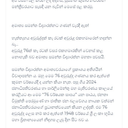
අප විසින් පල කරන ලද අදහස, සුසන්ත කුමාර නවරත්න
මන්ත්‍රීවරයාට සැසදී යන බැවින් මෙසේ පළ කරමු.
අමාත්‍ය සමන්ත විද්‍යාරත්නට ගණන් වැරදී ඇත!
හැත්තෑහය අවුරුද්දක් කෑ රටක් අවුරුදු එකහමාරෙන් හදන්න
බෑ...
අවුරුදු 76ක් කෑ රටක් වසර එකහමාරකින් වෙනස් කළ
නොහැකි බව අමාත්‍ය සමන්ත විද්‍යාරත්න මහතා පවසයි.
සමන්ත විද්‍යාරත්න අමාත්‍යවරයාගේ ප්‍රකාශය අතිශයින්
විවාදාපන්න ය. ඔහු මෙම 76 අවුරුද්ද ගණනය කර ඇත්තේ
කුමන වර්ෂයේදී ද යන්න කියා නැත. පසු ගිය 2024
ජනාධිපතිවරණය හා පාර්ලිමේන්තු මහ මැතිවරණය කාලයේ
කරළියට ආ මෙම “76 වර්ෂයක සාපය” යන පාඨය, ජනතා
විමුක්ති පෙරමුණේ හා ජාතික ජන බලවේගය නායක වත්මන්
ජනාධිපතිවරයාගේ ප්‍රධානත්වයෙන් කියන ලද්දකි. එම 76
අවුරුද්ද ලෙස නම් කර ඇත්තේ 1948 වර්ෂයේ ශ්‍රී ලංකා භූමිය
මහා බ්‍රිතාන්‍යයෙන් නිදහස ලැබූ දින සිට බව ය.