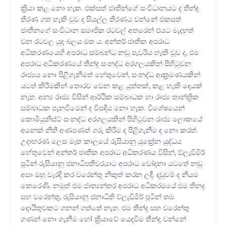
ක්‍රියා කළ නො හැක. එක්සත් ජාතීන්ගේ සංවිධානයට ද තීන්දු
තීරණ ගත හැකි වුව ද සියල්ල තීරණය වන්නේ එකසත්
ජාතීනගේ සංවිධාන සමාජික රටවල් අතරෙන් එයට මැදහත්
වන රටවල යුද බලය මත ය. අන්තර් ජාතීක අපරාධ
අධිකරණයෙහි අපරාධ සම්බන්ධ නඩු පැවරිය හැකි වුව ද, එම
අපරාධ අධිකරණයේ තීන්දු සංනද්ධ අරගලයකින් පිහිටුවන
රාජ්‍යය නො පිළිගැනීමත් හේතුවෙන්, සංනද්ධ ආක්‍රමණයකින්
යටත් කිරීමකින් තොරව වෙන කළ යුත්තක්, කළ හැකි දෙයක්
නැත. අන්‍ය රාජ්‍ය විසින් ආර්ථික සම්බාධක හා රාජ්‍ය තාන්ත්‍රික
සම්බාධක පැනවීමෙන් ද විසඳිය නො හැක. විශේෂයෙන්
කොමියුනිස්ට් සංනද්ධ අරගලයකින් පිහිටුවන රාජ්‍ය ලොකයේ
අනෙක් නීති අණපණත් ගරු කිරීම ද පිළිගැනීම ද නො කරත්.
උදාහරණ ලෙස මෑත කාලයේ ‍රුසියානු යුක්‍රේන යුද්ධය
හේතුවෙන් අන්තර් ජාතික අපරාධ අධිකරණය විසින්, ව්ලැඩිමිර්
පුටින් රුසියානු ජනාධිපතිවරයාට අපරාධ චෝදනා යටතේ නඩු
අසා ඔහු වැරදි කර වරෙන්තු නිකුත් කරන ලදී. දඩුවම් ද නියම
කෙරෙණි. නමුත් එම ජාත්‍යන්තර අපරාධ අධිකරමයේ එම තීනදු
සහ වරෙන්තු, රුසියානු ජනාධිති ව්ලැඩිමිර් පුටින් තඹ
දොයිතුවකට ගනන් ගත්තේ නැත. එම තීන්දු සහ වරෙන්තු
ගණන් නො ගැනීම හෝ ක්‍රියාවේ යෙදවීම තීන්දු වන්නේ