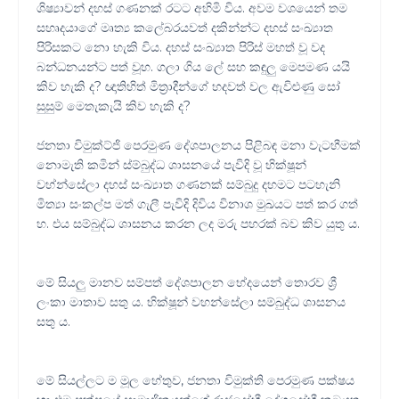
ශිෂ්‍යාවන් දහස් ගණනක් රටට අහිමි විය. අවම වශයෙන් තම
සහෘදයාගේ මෘත්‍ය කලේබරයවත් දකින්න්ට දහස් සංඛ්‍යාත
පිරිසකට නො හැකි විය. දහස් සංඛ්‍යාත පිරිස් මහත් වූ වද
බන්ධනයන්ට පත් වූහ. ගලා ගිය ලේ සහ කඳුලු මෙපමණ යයි
කිව හැකි ද? ඥාතිහිත් මිත්‍රාදීන්ගේ හදවත් වල ඇවිළුණු සෝ
සුසුම් මෙතැකැයි කිව හැකි ද?
ජනතා විමුක්ට්ජි පෙරමුණ දේශපාලනය පිළිබඳ මනා වැටහීමක්
නොමැති කමින් ස්ම්බුද්ධ ශාසනයේ පැවිදි වූ භික්ෂූන්
වහ්න්සේලා දහස් සංඛ්‍යාත ගණනක් සම්බුදු දහමට පටහැනි
මිත්‍යා සංකල්ප මත් ගැලී පැවිදි දිවිය විනාශ මුඛයට පත් කර ගත්
හ. එය සම්බුද්ධ ශාසනය කරන ලද මරු පහරක් බව කිව යුතු ය.
මේ සියලු මානව සම්පත් දේශපාලන භේදයෙන් තොරව ශ්‍රී
ලංකා මාතාව සතු ය. භික්ෂූන් වහන්සේලා සම්බුද්ධ ශාසනය
සතු ය.
මේ සියල්ලට ම මූල හේතුව, ජනතා විමුක්ති පෙරමුණ පක්ෂය