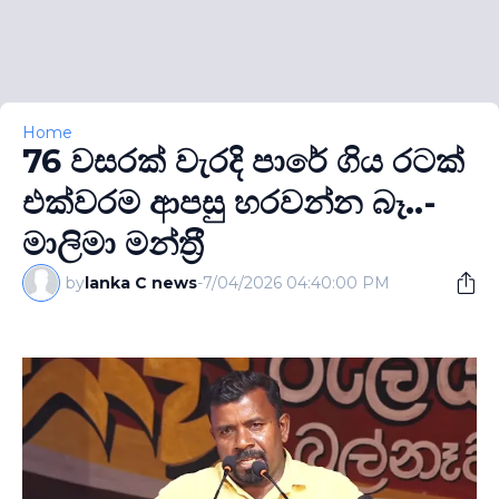
Home
76 වසරක් වැරදි පාරේ ගිය රටක්
එක්වරම ආපසු හරවන්න බෑ..-
මාලිමා මන්ත‍්‍රී
by
lanka C news
-
7/04/2026 04:40:00 PM