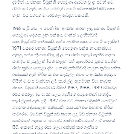
දමමින් ය. ජනතා විමුක්ති පෙරමුණ ආරම්භ වූ දා පටන් මේ
රටට කර ඇති හානිය මෙවැනි කෙටි සටහනකින් කිව නො
හැක. එය එතරම් ම බරපතල ඛේදවාචකයකි.
1965 මැයි මස 14 වෙනි දින ආරම්භ කරන ලද, ජනතා විමුක්ති
පෙරමුණ දේශපාලන පක්ෂය, මාක්ස් ලෙනින්වාදී
කොමියුනිස්ට් පක්ෂයකි. පක්ෂ ආරම්භ කොට කෙටි කලකින්
1971 වසරේ ජනතා විමුක්ති පෙරමුණ පක්ෂ නායකත්වය
ඇතුලු පක්ෂ ක්‍රියාකාරීහු, ශ්‍රී ලංකා රාජ්‍ය පැහැර ගැනිම සඳහා
සංනද්ධ කැරැල්ලක් දියත් කළහ. එහි මුඛ්‍යාර්ථය වූයේ පවතින
රාජ්‍ය ක්‍රමය පෙරළා දමා, කොමියුනිස්ට්වාදී පාලන ක්‍රමය සහිත
රාජ්‍යයක් ඇති කිරීම ය. එම කැරැල්ල එවකට ආරක්ෂ හමුදාව
විසින් මැඩ පැවැත්වන ලදී. කැරැල්ල අසාර්ථක විය. නැවත
ජනතා විමුක්ති පෙරමුණ විසින් 1987, 1988, 1989 වර්ෂවල
රජය පෙරළා දම රාජ්‍ය බලය ගැනීමේ අරමුණෙන් සංනද්ධ
කැරැල්ලක් ඇති ලදී. 1987 වන විට ජනතා විමුක්ති පෙරමුණ
තහනම් දේශපාලන පක්ෂයකි. රජයෙන් එම තහනම් කිරීම
සාධාරණ බවෙන් වියුක්තව කරන ලද බව ජනතා විමුක්ති
පෙරමුනේ අදහස ය. මධ්‍යස්ථ බාහිර පාර්ශවයන් ද ඒ මතයේ
සිටී. කෙසේ නමුදු රජ්‍ය බලය අත්පත් කර ගැනීමේ
අභිලාසයෙන් ජනතා විමුක්ති පෙරමුණ, රාජ්‍යයට විරුද්ධව