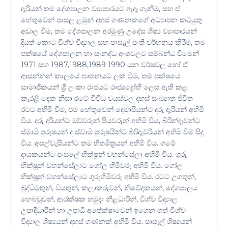
දැරියන් තම දේශපාලන ව්‍යාපාරයට ඈදෑ ගැනීම, සහ ඒ
හේතුවෙන් පාසල ළමුන් දහස් ගණනකගේ අධ්‍යාපන කටයුතු
අඩාල වීම, තම දේශපාලන අරමුණු උදේස ශිෂ්‍ය ව්‍යාපාරයන්
දියත් කොට විශ්ව විද්‍යාල සහ පාසැල් පංති වර්හනය කිරීම, තම
පක්ෂයේ දේශපාලන හා සංනද්ධ අංශවලට සම්බන්ධ වීමෙන්
1971 සහ 1987,1988,1989 1990 යන වර්ෂවල හෝ ඒ
ආසන්නන් කාලයේ ඝාතනයට ලක් වීම, තම පක්ෂයේ
සාමාජිකයන් ශ්‍රී ලංකා රාජයට රාජ්‍යද්‍රෝහී ලෙස ඇති කළ
කැරළි දෙක නිසා රටේ විවිධ වයස්වල දහස් සංඛ්‍යාත ජීවිත
රටට අහිමි වීම, එම හේතුවෙන් දෙමාපියන්ට දරු දැරියන් අහිමි
විය. දරු දරියන්ට මව්වරුන් පියවරුන් අහිමි විය, බිරින්දෑවන්ට
ස්මාමි පුරුෂයන් ද ස්වාමි පුරුෂයින්‍ට බිරිදැවරියන් අහිමි වීම සිදු
විය. අසල්වැසියන්ට තම හිතමිත්‍රයන් අහිමි විය. ගමේ
දායකයන්ට පංසලේ භික්ෂූන් වහන්සේලා අහිමි විය. ගුරු
භික්ෂූන් වහන්සේලාට ගෝල හිමිවරු අහිමි විය. ගෝල
භික්ෂූන් වහන්සේලාට ගුරුහිමිවරු අහිමි විය. ‍රටට උගතුන්,
බුද්ධිමතුන්, වියතුන්, කලාකරුවන්, නිවේදකයන්, දේශපාලය
හෙබවූවන්, ආරක්ෂක හමුදා නිළධාරින්, විශ්ව විද්‍යාල
උපාදීධාරීන් හා උපාධි අපේක්ෂාවෙන් ඉගෙන ගත් විශ්ව
විද්‍යාල ශිෂ්‍යයන් දහස් ගණනක් අහිමි විය. පාසැල් ශිෂ්‍යයන්