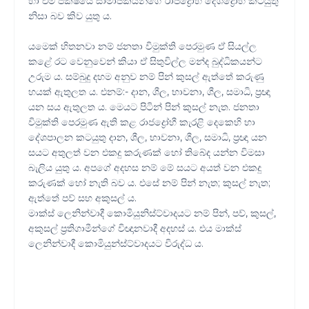
හා එම පක්ෂයේ සාමාජිකයන්ගේ රාජද්‍රෝහී දේශද්‍රෝහී කටයුතු
නිසා බව කිව යුතු ය.
යමෙක් හිතනවා නම් ජනතා විමුක්ති පෙරමුණ ඒ සියල්ල
කළේ රට වෙනුවෙන් කියා ඒ සිතුවිල්ල මන්ද බුද්ධිකයන්ට
උරුම ය. සම්බුදු දහම අනුව නම් පින් කුසල් ඇත්තේ කරුණු
හයක් ඇතුලත ය. එනම්:- දාන, ශීල, භාවනා, ශීල, සමාධි, ප්‍රඥා
යන සය ඇතුලත ය. මෙයට පිටින් පින් කුසල් නැත. ජනතා
විමුක්ති පෙරමුණ ඇති කළ රාජද්‍රෝහී කැරළි දෙකෙහි හා
දේශපාලන කටයුතු දාන, ශීල, භාවනා, ශීල, සමාධි, ප්‍රඥා යන
සයට අතුලත් වන එකදු කරුණක් හෝ තිබේද යන්න විමසා
බැලිය යුතු ය. අපගේ අදහස නම් මේ සයට අයත් වන එකදු
කරුණක් හෝ නැති බව ය. එසේ නම් පින් නැත; කුසල් නැත;
ඇත්තේ පව් සහ අකුසල් ය.
මාක්ස් ලෙනින්වාදී කොමියුනිස්ට්වාදයට නම් පින්, පව්, කුසල්,
අකුසල් ප්‍රතිගාමීන්ගේ විඥානවාදී අදහස් ය. එය මාක්ස්
ලෙනින්වාදී කොමියුන්ස්ට්වාදයට විරුද්ධ ය.