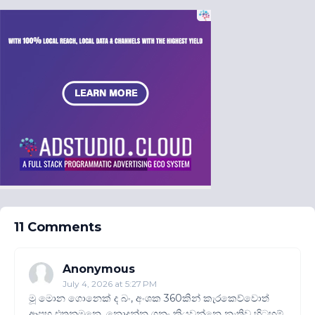
11 Comments
Anonymous
July 4, 2026 at 5:27 PM
මූ මොන ගොනෙක් ද බං, අංශක 360කින් කැරකෙව්වොත්
ආපහු එතනමනෙ. නොදන්න ගනං කියවන්නෙ නැතිව හිටහම්