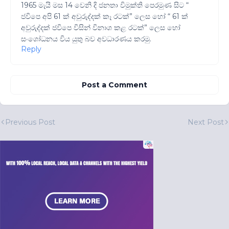
1965 මැයි මස 14 වෙනි දි ජනතා විමුක්ති පෙරමුණ සිට “
ජවිපෙ අපි 61 ක් අවුරුද්දක් කෑ රටක්” ලෙස හෝ “ 61 ක්
අවුරුද්දක් ජවිපෙ විසින් විනාශ කළ රටක්” ලෙස හෝ
සංශෝධනය විය යුතු බව අවධාරණය කරමු.
Reply
Post a Comment
Previous Post
Next Post