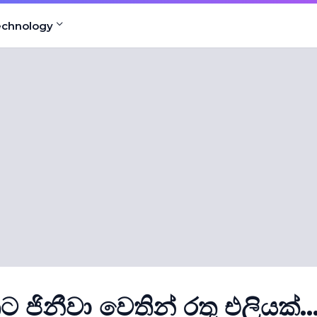
echnology
තට ජිනීවා වෙතින් රතු එලියක්..