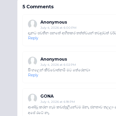
5 Comments
Anonymous
July 4, 2026 at 6:00 PM
දැනට පවතින පනතේ අහිතකර තත්ත්වයන් තවදුරටත් වර්
Reply
Anonymous
July 4, 2026 at 6:02 PM
සිංහලෙන් කිව්වොත්නමි මට තේරෙනවා
Reply
GONA
July 4, 2026 at 6:18 PM
ආණ්ඩු කරන හැම කඩප්පුලියන්ටම ඕනැ ජනතාව තලල
අපේ රටේ නෑ.