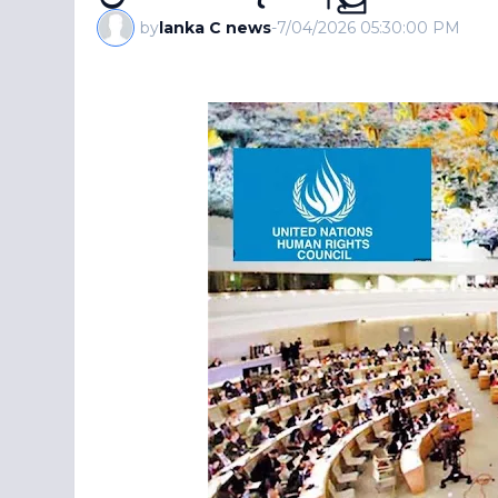
by
lanka C news
-
7/04/2026 05:30:00 PM