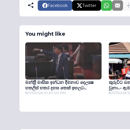
Facebook
Twitter
You might like
මන්ත‍්‍රී මාසික ඉන්ධන දීමනාව දෙලක්‍ෂ
කුරුවිට බ
හතලිස් හතර දහස තෙක් ඉහලට..
වුනා..- ඇම
8/07/2026 01:20:00 PM
8/07/2026 