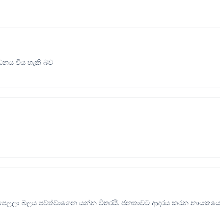
ධනය විය හැකි බව
ා පෙලලා බලය පවත්වාගෙන යන්න විතරයි. ජනතාවට ආදරය කරන නායකය