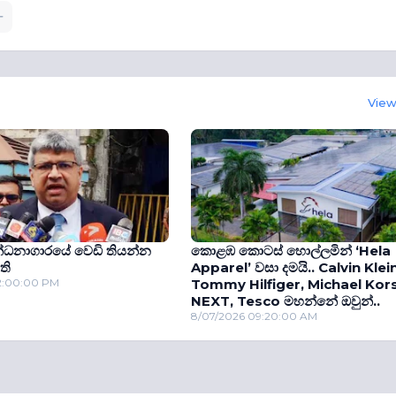
View 
න්ධනාගාරයේ වෙඩි තියන්න
කොළඹ කොටස් හොල්ලමින් ‘Hela
ති
Apparel’ වසා දමයි.. Calvin Klein
12:00:00 PM
Tommy Hilfiger, Michael Kors
NEXT, Tesco මහන්නේ ඔවුන්..
8/07/2026 09:20:00 AM