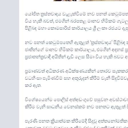
යෝජිත ත්‍රස්තවාදය වැළැක්වීමේ නව පනත් කෙටුම්
විය හැකි බවත්, එමගින් බරපතළ මානව හිමිකම් ගැටල
පිළිබඳ මහා කොමසාරිස් කාර්යාලය ශ්‍රී ලංකා රජයට දැනු
නව පනත් කෙටුම්පතෙහි ඇතුළත් ‘ත්‍රස්තවාදය’ පිළිබ
ජාතීන්ගේ මානව හිමිකම් කාර්යාලය, එමගින් අදහස් ප්‍
ප්‍රජාතන්ත්‍රවාදී අයිතීන් දැඩි ලෙස සීමා විය හැකි බවට
ප්‍රමාණවත් අධිකරණ අධීක්ෂණයකින් තොරව සැකකරු
වධහිංසා පැමිණවීම් සහ අතුරුදන් කිරීම් වැනි සිදු
කර ඇත.
විශේෂයෙන්ම පොලිස් අත්අඩංගුවේ පසුවන අවස්ථාවක 
කිරීම වැනි සාධනීය වෙනස්කම් නව පනතට ඇතුළත් ව
පැරණි පනත ක්‍රියාත්මක කිරීමේදී සිදුවූ අත්තනෝමත