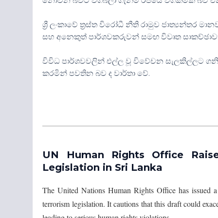
නොවන බවට වගබලා ගැනීම රජයේ වගකීමක් බව එක්සත
ශ්‍රී ලංකාවේ ත්‍රස්ත විරෝධී නීති රාමුව ජාත්‍යන්තර
සහ අනෙකුත් පාර්ශවකරුවන් සමඟ විවෘත සාකච්ඡාවක 
විවිධ පාර්ශවවලින් එල්ල වූ විවේචන සැලකිල්ලට
කරමින් පවතින බව ද වාර්තා වේ.
UN Human Rights Office Raise
Legislation in Sri Lanka
The United Nations Human Rights Office has issued a
terrorism legislation. It cautions that this draft could exa
leading to serious human rights violations.