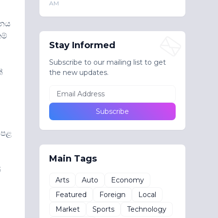
AM
ධනය
ම්
Stay Informed
Subscribe to our mailing list to get
්
the new updates.
ක
ව පළ
Main Tags
්
Arts
Auto
Economy
Featured
Foreign
Local
Market
Sports
Technology