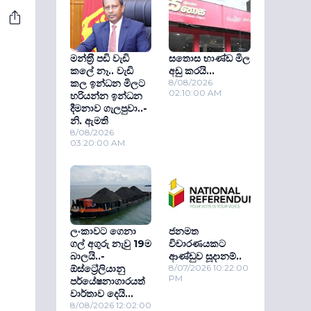
මන්ත‍්‍රී පඩි වැඩි
සතොස භාණ්ඩ මිල
කලේ නෑ.. වැඩි
අඩු කරයි...
කල ඉන්ධන මිලට
8/08/2026
02:10:00 AM
හරියන්න ඉන්ධන
දීමනාව ගැලපුවා..-
නි. ඇමති
8/08/2026
03:20:00 AM
ලංකාවට ගෙනා
ජනමත
ගල් අගුරු නැවු 19ම
විචාරණයකට
බාලයි..-
ආණ්ඩුව සූදානම්..
ඕස්ට්‍රේලියානු
8/07/2026 10:22:00
PM
පර්යේෂනාගාරයත්
වාර්තාව දෙයි...
8/08/2026 12:02:00