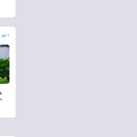
all
,
,