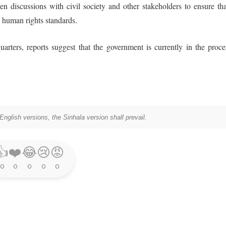
discussions with civil society and other stakeholders to ensure tha
l human rights standards.
quarters, reports suggest that the government is currently in the proce
nglish versions, the Sinhala version shall prevail.
👍
❤️
😂
😢
😡
0
0
0
0
0