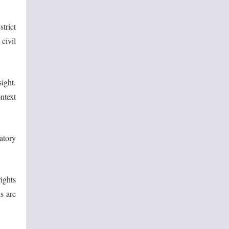
trict
civil
ight.
ntext
atory
ights
s are