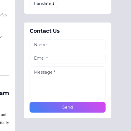
Translated
මාජය
Contact Us
ය
ism
anti-
tially