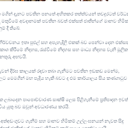
පත මගින් දැනට පවතින පනතේ අහිතකර තත්ත්වයන් තවදුරටත් වර්
ු මතුවීමේ අවදානමක් පවතින බවත් එක්සත් ජාතීන්ගේ මානව හිමික
ම් දී තිබේ.
ඳ නිර්වචනය ඉතා පුළුල් සහ අපැහැදිලි එකක් බව පෙන්වා දෙන එක්සත
රකාශ කිරීමේ නිදහස, රැස්වීමේ නිදහස සහ මාධ්‍ය නිදහස වැනි මූලි
 අනතුරු අඟවයි.
වන් දීර්ඝ කාලයක් රඳවා තබා ගැනීමට පවතින ඉඩකඩ මෙන්ම,
වීම්වලට මෙමගින් මඟ පෑදිය හැකි බවට ද එම කාර්යාලය සිය කණගාටු
ලබාදෙන පාපොච්චාරණ සාක්ෂි ලෙස පිළිගැනීමේ ප්‍රතිපාදන ඉවත
ිය යුතු බව ඔවුන් අවධාරණය කරයි.
ික අත්අඩංගුවට ගැනීම් සහ මානව හිමිකම් උල්ලංඝනයන් නැවත සිදු