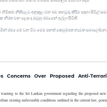
් ජාතීන්ගේ මානව හිමිකම් කාර්යාලය පෙන්වා දෙයි.
 මානව හිමිකම් නීතිවලට අනුකූල වන බව තහවුරු කිරීම සඳහා සිවිල් ස
නිරත වන ලෙස ද ඔවුහු රජයෙන් ඉල්ලා සිටිති.
 ගනිමින් රජය මේ වන විට මෙම පනත් කෙටුම්පත නැවත සමාලෝචන
s Concerns Over Proposed Anti-Terror
 warning to the Sri Lankan government regarding the proposed new 
cerbate existing unfavorable conditions outlined in the current law, poten