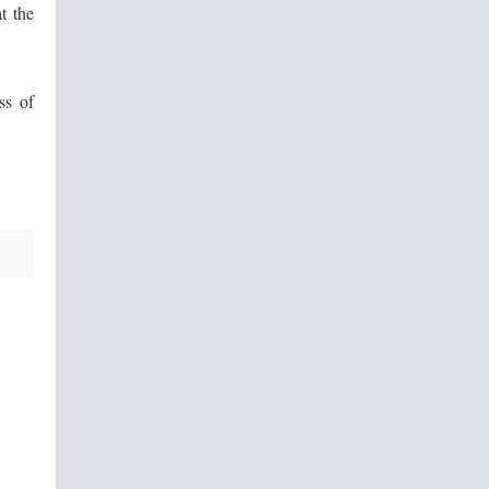
t the
ss of