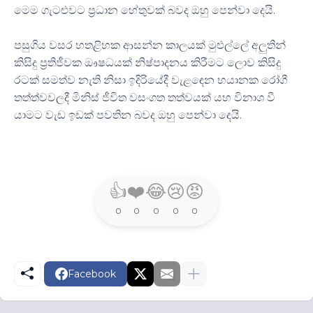
මෙම ගැටළුවට ප්‍රධාන හේතුවක් බවද ඔහු පෙන්වා දෙයි.
පසුගිය වසර හතළිහක ආසන්න කාලයක් මුළුල්ලේ අලුතින්
කිසිදු ප්‍රතිජීවක ඖෂධයක් නිෂ්පාදනය කිරීමට ලොව කිසිදු
රටක් සමත්ව නැති නිසා ඉදිරියේදී වැළඳෙන භයානක රෝගී
තත්ත්වවලදී මිනිස් ජීවිත වසංගත තත්වයක් යහ විනාශ වී
යාමට වැඩ ඉඩක් පවතින බවද ඔහු පෙන්වා දෙයි.
👍
❤️
😂
😢
😡
0
0
0
0
0
Facebook