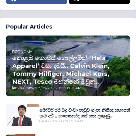
Popular Articles
ECONOMY
කොළඹ කොටස් හොල්ලමින් ‘Hela
Apparel’ වසා දමයි.. Calvin Klein,
Tommy Hilfiger, Michael Kors,
NEXT, Tesco මහන්නේ ඔවුන්..
lanka C news
-
8/07/2026 09:20:00 AM
මෝටර් රථ බදු වංචා නඩුව ගැන නීතීඥ සභාපති
කට අරී... නාගානන්ද ගස් යන ලකුණු...
8/06/2026 03:20:00 AM