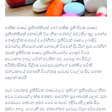
ජාතික ඖෂධ ප්‍රතිපත්තියක් හෝ ජාතික ප්‍රති ජීවක ඖෂධ
ප්‍රතිපත්තියක් නොමැති වීම නිසා රෝහල් පද්ධතිය තුළ මෙන්ම
පෞද්ගලික අංශයේ ද රෝගීන්ට ප්‍රතිචීවක් ඖෂධ ලබාදීම
සම්බන්ධ නියාමනයක් නොමැති වීමෙන් දිවයින පුරා රෝගීන්
රැසක් ප්‍රතිජීවක ඖෂධ ප්‍රතිරෝධයන්ට ගොදුර වීමේ
අවධානම ඉහළ යමින් පවතින බව වෛද්‍ය හා සිවිල්
අයිතිවාසිකම් පිළිබඳ වෛද්‍යවරුන්ගේ වෘත්තීය සමිති
සන්ධානයේ සභාපති විශේෂඥ වෛද්‍ය චමල් සංජීව මහතා
සඳහන් කරයි.
සෑම වසරකම ප්‍රතිජීවක ඖෂධවලට දක්වන ප්‍රතිරෝධය නිසා
අවම වශයෙන් ලක්ෂ හතකට ආසන්න ප්‍රමාණයක් ලොව පුරා
මරණයට පත්වන අතර මෙම සංඛ්‍යාව ඉදිරියේදී ලක්ෂ සිය
දක්වා ඉහළ යා හැකි බව ජාත්‍යන්තර වෛද්‍ය විද්‍යා පර්යේෂණ