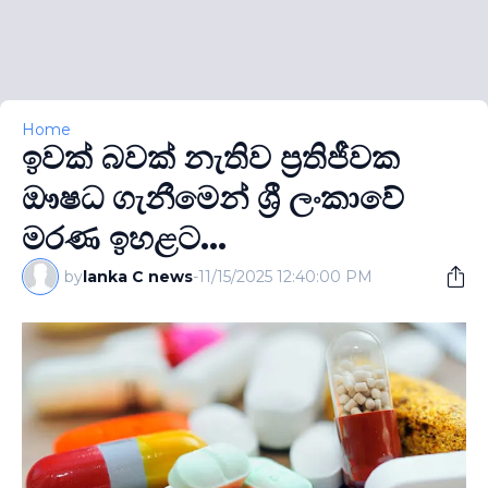
Home
ඉවක් බවක් නැතිව ප්‍රතිජීවක
ඖෂධ ගැනීමෙන් ශ්‍රී ලංකාවේ
මරණ ඉහළට...
by
lanka C news
-
11/15/2025 12:40:00 PM