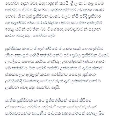
පෙන්වා දෙන බවද ඔහු සඳහන් කරයි. ශ්‍රී ලංකාව තුළ මෙම
තත්ත්වය නිසි පරදි සංඛ්‍යා ලේඛනාත්මකව අධ්‍යනය කොට
නොමැති නමුත් ප්‍රතිජීවක ඖෂධ වලට නිසි පරිදි ප්‍රතිචාර
නොදැක්වීම නිසා මරණ සිදුවන බවට සායනික අත්දැකීම්
ඉහළ යමින් පවතින බව විශේෂඥ වෛද්‍යවරුන් සඳහන්
කරන බවද ඔහු පෙන්වා දෙයි.
ප්‍රතිජීවක ඖෂධ නිකුත් කිරීමේ නියාමනයක් නොමැතිවීම
නිසා ඉතා සුළු රෝගී තත්ත්වයන්ට පවා ප්‍රබල ප්‍රතිජීවක ඖෂධ
ලබාදීමට සෞඛ්‍ය කාර්ය මණ්ඩල උනන්දුවක් දක්වන අතර
මේ තත්ත්වය මත රෝගී තත්ත්ව උත්සන්න වී දැඩිසත්කාර
ඒකකවලට ඇතුළත් කරන රෝගීන්ට වෛද්‍ය ප්‍රතිකාර
ලබාදීමේදී විශේෂඥ වෛද්‍යවරුන් දැඩි දුෂ්කරතාවයන් ට
ලක්වන බවද ඔහු පෙන්වා දෙයි.
ජාතික ප්‍රතිජීවක ඖෂධ ප්‍රතිපත්තියක් සකස් කිරීමේ
අවශ්‍යතාවය පවතින නමුත් ඒ සඳහා වෛද්‍යවරුන්ගේ
පාර්ශවයෙන්ම සාධනීය සාර්ථක සහයෝගයක් නොලැබීම