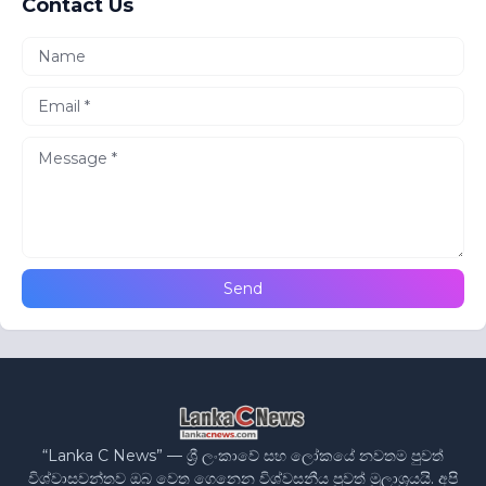
Contact Us
“Lanka C News” — ශ්‍රී ලංකාවේ සහ ලෝකයේ නවතම පුවත්
විශ්වාසවන්තව ඔබ වෙත ගෙනෙන විශ්වසනීය පුවත් මූලාශ්‍රයයි. අපි