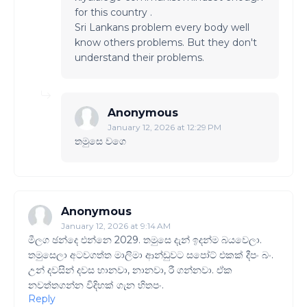
for this country .
Sri Lankans problem every body well
know others problems. But they don't
understand their problems.
Anonymous
January 12, 2026 at 12:29 PM
තමුසෙ වගෙ
Anonymous
January 12, 2026 at 9:14 AM
මීලග ඡන්දෙ එන්නෙ 2029. තමුසෙ දැන් ඉදන්ම බයවෙලා.
තමුසෙලා අටවගත්ත මාලිමා ආන්ඩුවට සපෝට් එකක් දීපං බං.
උන් දවසින් දවස හානවා, නානවා, රී ගන්නවා. ඒක
නවත්තගන්න විදිහක් ගැන හිතපං.
Reply