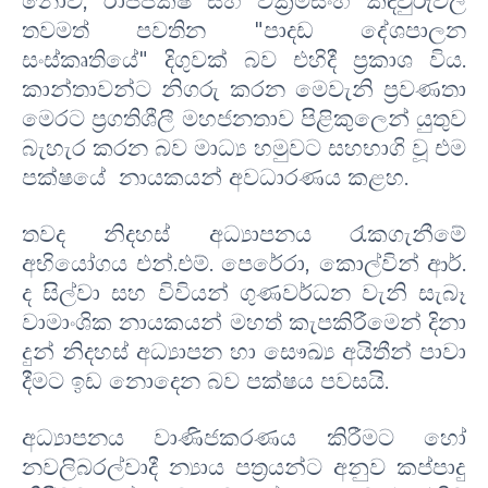
නොව, රාජපක්ෂ සහ වික්‍රමසිංහ කඳවුරුවල
තවමත් පවතින "පාදඩ දේශපාලන
සංස්කෘතියේ" දිගුවක් බව එහිදී ප්‍රකාශ විය.
කාන්තාවන්ට නිගරු කරන මෙවැනි ප්‍රවණතා
මෙරට ප්‍රගතිශීලී මහජනතාව පිළිකුලෙන් යුතුව
බැහැර කරන බව
මාධ්‍ය හමුවට සහභාගි වූ එම
පක්ෂයේ
නායකය
න්
අවධාරණය කළහ.
තවද
නිදහස් අධ්‍යාපනය රැකගැනීමේ
අභියෝගය
එන්.එම්. පෙරේරා, කොල්වින් ආර්.
ද සිල්වා සහ විවියන් ගුණවර්ධන වැනි සැබෑ
වාමාංශික නායකයන් මහත් කැපකිරීමෙන් දිනා
දුන් නිදහස් අධ්‍යාපන හා සෞඛ්‍ය අයිතීන් පාවා
දීමට ඉඩ නොදෙන බව පක්ෂය පවසයි.
අධ්‍යාපනය වාණිජකරණය කිරීමට හෝ
නවලිබරල්වාදී න්‍යාය පත්‍රයන්ට අනුව කප්පාදු