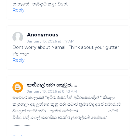
නැහැනේ , හැමදාම කළා වගේ.
Reply
Anonymous
January 13, 2026 at 1:17 AM
Dont worry about Namal . Think about your gutter
life man.
Reply
කාඩිනල් තමා සතුටුම.....
January 13, 2026 at 8:43 AM
මෙච්චර කාලයක් "අධිරාජ්ජවාදීන් අධිරාජ්ජවාදීන් " කියලා
කෑගහලා අද උන්ගෙ කුනු ජරා සමාජ ක්‍රමවේද අපේ සමාජයට
බලෙන් පටෝනවා.....තුහ්හ් ජෙප්පෝ ................................යටත්
විජිත වාදී වහල් මානසික බටහිර ලිබරල්වාදී ජෙප්පෝ
......................