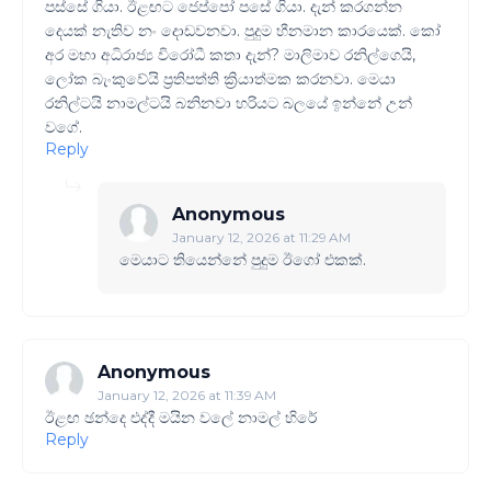
පස්සේ ගියා. ඊළඟට ජෙප්පෝ පසේ ගියා. දැන් කරගන්න
දෙයක් නැතිව නං දොඩවනවා. පුදුම හීනමාන කාරයෙක්. කෝ
අර මහා අධිරාජ්‍ය විරෝධී කතා දැන්? මාලිමාව රනිල්ගෙයි,
ලෝක බැංකුවේයි ප්‍රතිපත්ති ක්‍රියාත්මක කරනවා. මෙයා
රනිල්ටයි නාමල්ටයි බනිනවා හරියට බලයේ ඉන්නේ උන්
වගේ.
Reply
Anonymous
January 12, 2026 at 11:29 AM
මෙයාට තියෙන්නේ පුදුම ඊගෝ එකක්.
Anonymous
January 12, 2026 at 11:39 AM
ඊළඟ ඡන්දෙ එද්දී මයින වලේ නාමල් හිරේ
Reply