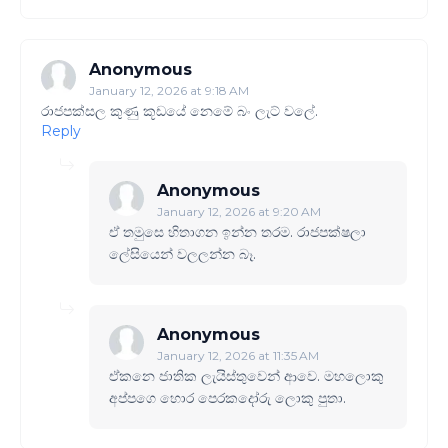
Anonymous
January 12, 2026 at 9:18 AM
රාජපක්සල කුණු කූඩයේ නෙමේ බං ලැට් වලේ.
Reply
Anonymous
January 12, 2026 at 9:20 AM
ඒ තමුසෙ හිතාගන ඉන්න තරම. රාජපක්ෂලා
ලේසියෙන් වලලන්න බෑ.
Anonymous
January 12, 2026 at 11:35 AM
ඒකනෙ ජාතික ලැයිස්තුවෙන් ආවෙ. මහලොකු
අප්පගෙ හොර පෙරකදෝරු ලොකු පුතා.