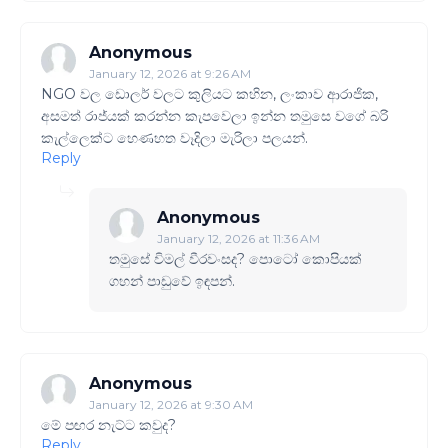
Anonymous
January 12, 2026 at 9:26 AM
NGO වල ඩොලර් වලට කුලියට කහින, ලංකාව ආරාජික,
අසමත් රාජ්යක් කරන්න කැපවෙලා ඉන්න තමුසෙ වගේ බරි
කැල්ලෙක්ට හෙණහත වෑදිලා මැරිලා පලයන්.
Reply
Anonymous
January 12, 2026 at 11:36 AM
තමුසේ විමල් වීරවංසද? පොටෝ කොපියක්
ගහන් පාඩුවේ ඉඳපන්.
Anonymous
January 12, 2026 at 9:30 AM
මේ පඟර නැට්ට කවුද?
Reply