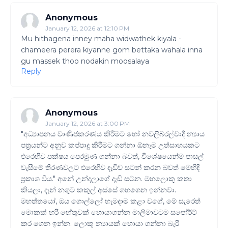
Anonymous
January 12, 2026 at 12:10 PM
Mu hithagena inney maha widwathek kiyala -
chameera perera kiyanne gom bettaka wahala inna
gu massek thoo nodakin moosalaya
Reply
Anonymous
January 12, 2026 at 3:00 PM
"අධ්‍යාපනය වාණිජකරණය කිරීමට හෝ නවලිබරල්වාදී න්‍යාය
පත්‍රයන්ට අනුව කප්පාදු කිරීමට ගන්නා ඕනෑම උත්සාහයකට
එරෙහිව පක්ෂය පෙරමුණ ගන්නා බවත්, විශේෂයෙන්ම පාසල්
වැසීමේ තීරණවලට එරෙහිව දැඩිව සටන් කරන බවත් මෙහිදී
ප්‍රකාශ විය." අනේ උන්දලාගේ දැඩි සටන. මහලොකු කතා
කියලා, දැන් නගුට කකුල් අස්සේ ගහගෙන ඉන්නවා.
මහත්තයෝ, ඔය ගොල්ලෝ හැමදාම කළා වගේ, මේ සැරෙත්
මොකක් හරි හේතුවක් හොයාගන්න මාලිමාවටම සපෝර්ට්
කර ගෙන ඉන්න. ලොකු න්‍යායක් හොයා ගන්නා බැරි