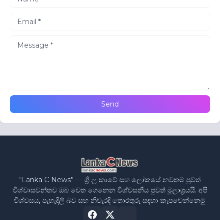
“Lanka C News” — ශ්‍රී ලංකාවේ සහ ලෝකයේ නවතම පුවත්
විශ්වාසවන්තව ඔබ වෙත ගෙනෙන විශ්වසනීය පුවත් මූලාශ්‍රයයි. අපි
විශ්වසය, පැහැදිලි බව සහ නිවැරදි තොරතුරු සඳහා කැපවෙන්නෙමු.