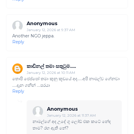
Anonymous
January 12, 2026 at 9:37 AM
Another NGO jeppa.
Reply
කාඩිනල් තමා සතුටුම.....
January 12, 2026 at 10:11 AM
තොපි ජෙප්පෝ තමා කුනු කූඩයේ අද......අපි නාමල්ව ගේනවා
.....දෑන ගනින් ....පරයා
Reply
Anonymous
January 12, 2026 at 11:37 AM
නාමල්ගේ අද උදේ ගූ ලෝඩ් එක කටේ නේද
තාම? රහ ඇති නේ?