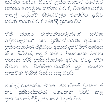
කිරීමට ගන්නා ඕනෑම උත්සාහයකට එරෙහිව
පක්ෂය පෙරමුණ ගන්නා බවත්, විශේෂයෙන්ම
පාසල් වැසීමේ තීරණවලට එරෙහිව දැඩිව
සටන් කරන බවත් මෙහිදී ප්‍රකාශ විය.
ඒත් සමගම ර
ාජපක්ෂවරුන්ගේ "සාටක
දේශපාලනය" සහ ප්‍රතිසංස්කරණ
අධ්‍යාපන
ප්‍රතිසංස්කරණ පිළිබඳව අදහස් දක්වමින් පක්ෂය
කියා සිටියේ, අනුර කුමාර දිසානායක මහතා
පවසන පරිදි ප්‍රතිසංස්කරණ අවශ්‍ය වුවද, ඒවා
විවෘත හා විනිවිදභාවයකින් යුත් මහජන
සාකච්ඡා මඟින් සිදුවිය යුතු බවයි.
​නාමල් රාජපක්ෂ මහතා ජනාධිපති වුවහොත්
නව ප්‍රතිසංස්කරණ ගෙනෙන බවට කළ
ප්‍රකාශය මෙහිදී උපහාසයට ලක් විය.