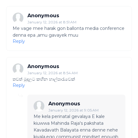
Anonymous
January 12, 2026 at 8:51 AM
Me vage mee harak gon ballonta media conference
denna epa ,amu gavayek muu
Reply
Anonymous
January 12, 2026 at 8:54 AM
තවත් මුදලට කහින හාල්පාරැවෙක්
Reply
Anonymous
January 12, 2026 at 9:05 AM
Me kela perinatal gevalaya E kale
kiuwwa Mahinda Raja's pakshata
Kavadavath Balayata enna denne nehe
kiyala.ego communist mindset enough