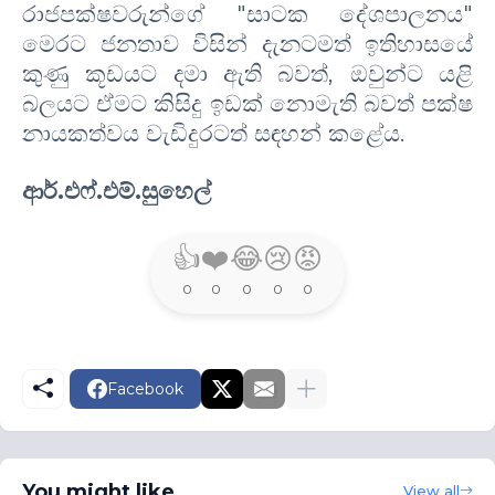
රාජපක්ෂවරුන්ගේ "සාටක දේශපාලනය"
මෙරට ජනතාව විසින් දැනටමත් ඉතිහාසයේ
කුණු කූඩයට දමා ඇති බවත්, ඔවුන්ට යළි
බලයට ඒමට කිසිදු ඉඩක් නොමැති බවත් පක්ෂ
නායකත්වය වැඩිදුරටත් සඳහන් කළේය.
ආර්.එෆ්.එම්.සුහෙල්
👍
❤️
😂
😢
😡
0
0
0
0
0
Facebook
You might like
View all