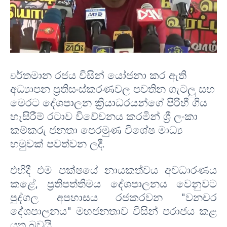
ර්තමාන රජය විසින් යෝජනා කර ඇති
ව
අධ්‍යාපන ප්‍රතිසංස්කරණවල පවතින ගැටලු සහ
මෙරට දේශපාලන ක්‍රියාධරයන්ගේ පිරිහී ගිය
හැසිරීම් රටාව විවේචනය කරමින් ශ්‍රී ලංකා
කම්කරු ජනතා පෙරමුණ විශේෂ මාධ්‍ය
හමුවක් පවත්වන ලදී.
එහිදී එම පක්ෂයේ නායකත්වය අවධාරණය
කළේ, ප්‍රතිපත්තිමය දේශපාලනය වෙනුවට
පුද්ගල අපහාසය රජකරවන "වනචර
දේශපාලනය" මහජනතාව විසින් පරාජය කළ
යුතු බවයි.