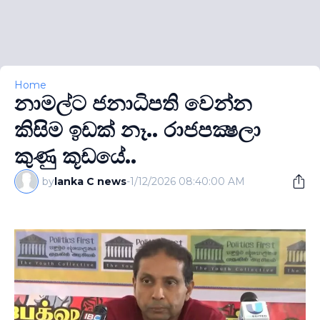
Home
නාමල්ට ජනාධිපති වෙන්න
කිසිම ඉඩක් නෑ.. රාජපක්‍ෂලා
කුණු කූඩයේ..
by
lanka C news
-
1/12/2026 08:40:00 AM