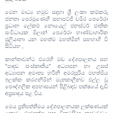
මෙන
මාධ්‍ය
හමුව සදහා
ශ්‍රී ලංකා කම්කරු
ජනතා පෙරමු
ණෙහි සභාපට්ජි
චමීර පෙරේ
රා
ප්‍රධාන ලේකම්
නො
යෙල් ජනස්
ටර් ජාතික
සංවිධායක
මිලාන් පෙරේරා භාණ්ඩාගාරික
ජුලියානා
යන මහත්ම මහත්මීන් සහභාගි වී
සිටියහ
,
​කාන්තාවන්ට එරෙහි මඩ දේශපාලනය සහ
"පාදඩ සංස්කෘතිය"
අධ්‍යාපන හා උසස්
අධ්‍යාපන අමාත්‍ය හරිනි අමරසූරිය මහත්මිය
ඉලක්ක කරගනිමින් මෑතකාලීනව එල්ල වූ
පෞද්ගලික අපහාසයන් පිළිබඳව පක්ෂයේ දැඩි
අප්‍රසාදය පළ විය.
මෙය ප්‍රතිපත්තිමය දේශපාලනයක ලක්ෂණයක්