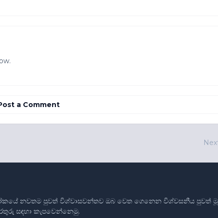
now.
Post a Comment
Nex
ෝකයේ නවතම පුවත් විශ්වාසවන්තව ඔබ වෙත ගෙනෙන විශ්වසනීය පුවත් මූලාශ
තොරතුරු සඳහා කැපවෙන්නෙමු.