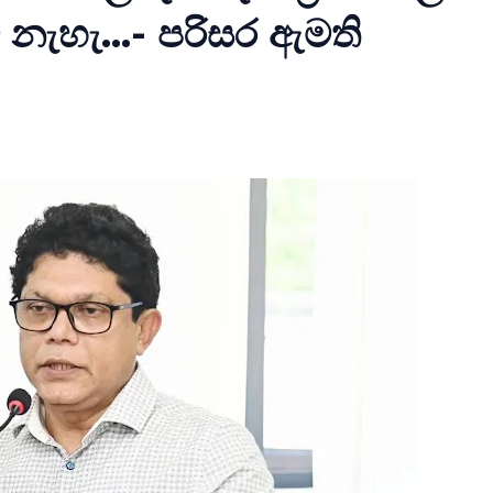
ම් නැහැ...- පරිසර ඇමති