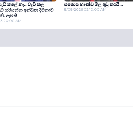
ඩි වැඩි කලේ නෑ.. වැඩි කල
සතොස භාණ්ඩ මිල අඩු කරයි...
ලට හරියන්න ඉන්ධන දීමනාව
8/08/2026 02:10:00 AM
 නි. ඇමති
03:20:00 AM