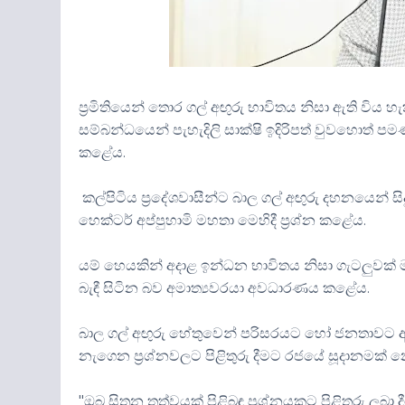
ප්‍රමිතියෙන් තොර ගල් අඟුරු භාවිතය නිසා ඇති විය හ
සම්බන්ධයෙන් පැහැදිලි සාක්ෂි ඉදිරිපත් වුවහොත් පමණ
කළේය.
කල්පිටිය ප්‍රදේශවාසීන්ට බාල ගල් අඟුරු දහනයෙන් සිදු
හෙක්ටර් අප්පුහාමි මහතා මෙහිදී ප්‍රශ්න කළේය.
යම් හෙයකින් අදාළ ඉන්ධන භාවිතය නිසා ගැටලුවක් 
බැඳී සිටින බව අමාත්‍යවරයා අවධාරණය කළේය.
බාල ගල් අඟුරු හේතුවෙන් පරිසරයට හෝ ජනතාවට අහ
නැගෙන ප්‍රශ්නවලට පිළිතුරු දීමට රජයේ සූදානමක් න
"ඔබ සිතන තත්වයක් පිළිබඳ ප්‍රශ්නයකට පිළිතුරු ලබා