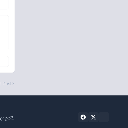
t Post
්‍රයයි.