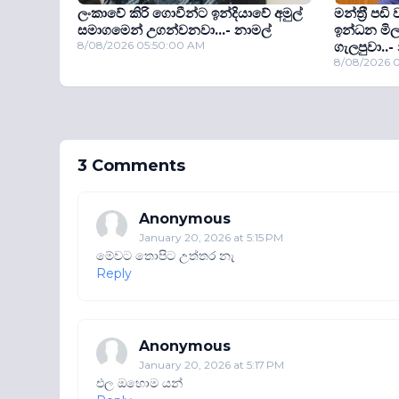
ලංකාවේ කිරි ගොවීන්ට ඉන්දියාවේ අමුල්
මන්ත‍්‍රී ප
සමාගමෙන් උගන්වනවා...- නාමල්
ඉන්ධන මි
8/08/2026 05:50:00 AM
ගැලපුවා..-
8/08/2026 
3 Comments
Anonymous
January 20, 2026 at 5:15 PM
මේවට තොපිට උත්තර නැ
Reply
Anonymous
January 20, 2026 at 5:17 PM
එල ඔහොම යන්