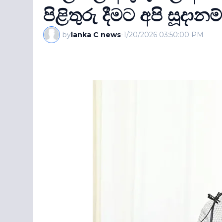
පිළිතුරු දීමට අපි සූදාන
by
lanka C news
-
1/20/2026 03:50:00 PM