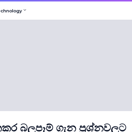
echnology
තකර බලපෑම් ගැන ප්‍රශ්නවලට