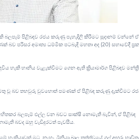
ැකි බලපෑම් පිළිබඳව රජය කරුණු පැහැදිලි කිරීමට සූදානම් වන්නේ ඒ
ක් බව පරිසර අමාත්‍ය ධම්මික පටබැඳි මහතා අද (20) සභාවේදී ප්‍ර
විය හැකි හානිය වැළැක්වීමට ගෙන ඇති ක්‍රියාමාර්ග පිළිබඳව මන්ත්‍රී
මතු වූ බව තහවුරු වුවහොත් පමණක් ඒ පිළිබඳ කරුණු දැක්වීමට ර
ිතකර බලපෑම් එල්ල වන බවට සාක්ෂි නොමැති බැවින්, ඒ පිළිබඳ
ොමැති බවද ඔහු වැඩිදුරටත් පැවසීය.
 දීමේ හැකියාවක් මට නැහැ. ඊනියා බාල තත්ත්වයේ ගල් අඟුරු භාවි