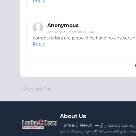
Reply
Anonymous
January 21, 2026 at 1:01 AM
corrupted liars are jeppo they have no answers 
Reply
Previous Post
About Us
“Lanka C News” — ශ්‍රී ලංකාවේ සහ ල
අපි විශ්වසය, පැහැදිලි බව සහ නිවැරදි 