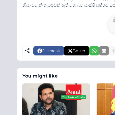
නිසා එවැනි ගැටළුවක් ඇති වන බව සාක්ෂි සහිතව ඔප්ප
Facebook
Twitter
You might like