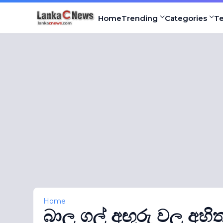
Home
Trending
Categories
T
Home
බාල ගල් අඟුරු වල අහි