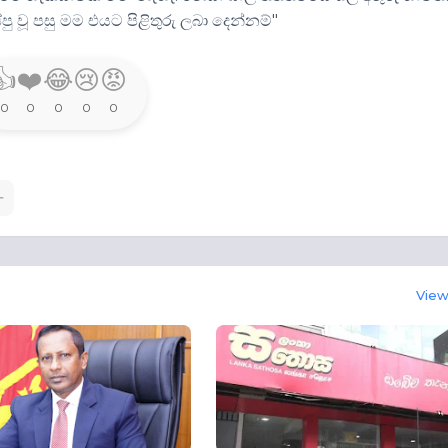
ු වූ පසු මම එයට පිළිතුරු ලබා දෙන්නම්"
👍
❤️
😂
😢
😡
0
0
0
0
0
View 