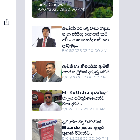
lanka C news
-
8/07/2026 09:20:00 AM
මෝටර් රථ බදු වංචා නඩුව
ගැන නීතීඥ සභාපති කට
අරී... නාගානන්ද ගස් යන
ලකුණු...
8/06/2026 03:20:00 AM
ඇමති හා නියෝජ්‍ය ඇමති
අතර ගැටුමක් දරුණු වෙයි..
8/05/2026 10:00:00 AM
Mr Koththu අවන්හල්
ජාලය සම්පූර්ණයෙන්ම
වසා දමයි..
8/02/2026 12:02:00 AM
දැවැන්ත බදු වංචාවක්..
Elcardo පුත‍්‍රයා ඇතුළු
තුනක් රිමාන්ඩ්..
8/04/2026 03:00:00 PM