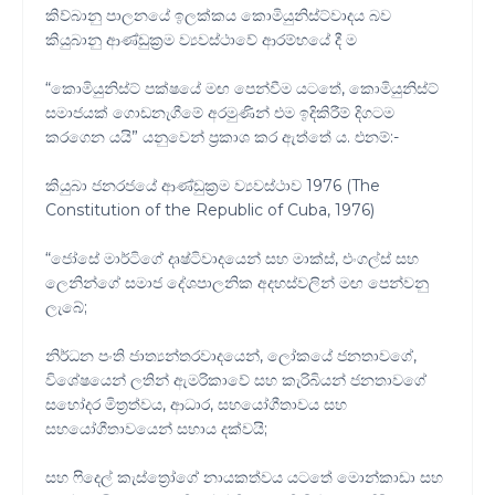
කිව්බානු පාලනයේ ඉලක්කය කොමියුනිස්ට්වාදය බව
කියුබානු ආණ්ඩුක්‍රම ව්‍යවස්ථාවේ ආරම්භයේ දී ම
“කොමියුනිස්ට් පක්ෂයේ මඟ පෙන්වීම යටතේ, කොමියුනිස්ට්
සමාජයක් ගොඩනැගීමේ අරමුණින් එම ඉදිකිරීම් දිගටම
කරගෙන යයි” යනුවෙන් ප්‍රකාශ කර ඇත්තේ ය. එනම්:-
කියුබා ජනරජයේ ආණ්ඩුක්‍රම ව්‍යවස්ථාව 1976 (The
Constitution of the Republic of Cuba, 1976)
“ජෝසේ මාර්ටිගේ දෘෂ්ටිවාදයෙන් සහ මාක්ස්, එංගල්ස් සහ
ලෙනින්ගේ සමාජ දේශපාලනික අදහස්වලින් මඟ පෙන්වනු
ලැබේ;
නිර්ධන පංති ජාත්‍යන්තරවාදයෙන්, ලෝකයේ ජනතාවගේ,
විශේෂයෙන් ලතින් ඇමරිකාවේ සහ කැරිබියන් ජනතාවගේ
සහෝදර මිත්‍රත්වය, ආධාර, සහයෝගීතාවය සහ
සහයෝගීතාවයෙන් සහාය දක්වයි;
සහ ෆිදෙල් කැස්ත්‍රෝගේ නායකත්වය යටතේ මොන්කාඩා සහ