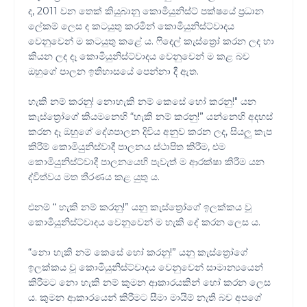
ද, 2011 වන තෙක් කියුබානු කොමියුනිස්ට් පක්ෂයේ ප්‍රධාන
ලේකම් ලෙස ද කටයුතු කරමින් කොමියුනිස්ට්වාදය
වෙනුවෙන් ම කටයුතු කළේ ය. ෆිදෙල් කැස්ත්‍රෝ කරන ලද හා
කියන ලද දෑ කොමියුනිස්ට්වාදය වෙනුවෙන් ම කළ බව
ඔහුගේ පාලන ඉතිහාසයේ පෙන්නා දී ඇත.
හැකි නම් කරනු! නොහැකි නම් කෙසේ හෝ කරනු!" යන
කැස්ත්‍රෝගේ කියමනෙහි “හැකි නම් කරනු!” යන්නෙහි අදහස්
කරන දෑ ඔහුගේ දේශපාලන දිවිය අනුව කරන ලද, සියලු කැප
කිරීම් කොමියුනිස්වාදී පාලනය ස්ථාපිත කිරීම, එම
කොමියුනිස්ට්වාදී පාලනයෙහි පැවැත් ම ආරක්ෂා කිරීම යන
ද්විත්වය මත තීරණය කළ යුතු ය.
එනම් “ හැකි නම් කරනු!” යනු කැස්ත්‍රෝගේ ඉලක්කය වූ
කොමියුනිස්ට්වාදය වෙනුවෙන් ම හැකි දේ කරන ලෙස ය.
“නො හැකි නම් කෙසේ හෝ කරනු!” යනු කැස්ත්‍රෝගේ
ඉලක්කය වූ කොමියුනිස්ට්වාදය වෙනුවෙන් සාමාන්‍යයෙන්
කිරීමට නො හැකි නම් කුමන ආකාරයකින් හෝ කරන ලෙස
ය. කුමන ආකාරයෙන් කිරීමට සීමා මායිම් නැති බව අපගේ