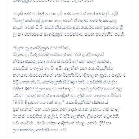
ආණ්ඩුක්‍රම ව්‍යවස්ථාවෙන් ඉඩක් සලසා නැත.
“හැකි නම් කරනු! නොහැකි නම් කෙසේ හෝ කරනු!" යැයි
ෆිදෙල් කස්ත්‍රෝ ප්‍රකාශ කළ බවත් ඒ් අනුව තමන්ද කටයුතු
කරන බවත් ටී.බී. සරත් නියෝජ්‍ය අමාත්‍යවරයාගේ ප්‍රකාශය ශ්‍රී
ලංකා ජනරජයේ ආණ්ඩුක්‍රම ව්‍යවස්ථාව සමඟ පටහැනිව පවතී.
කියුබානු ආණ්ඩුක්‍රම ව්‍යවස්ථාව,
කියුබානු විප්ලවවාදී පක්ෂයේ සහ එහි දෘෂ්ටිවාදයේ
නිර්මාණකරු වන ජෝසේ මාර්ටිගේ සහ කාල් මාක්ස් ,
පෙඩරික් එංගල්ස් හා වී. අයි. ලෙනින් යන කොමියුනිස්ට්
න්‍යායාචාර්යවරුන්ගේ කොමියුනිස්ට්වාදී පාලන ක්‍රමය සෘජුව ම
පිළිගෙන තිබේ. කොමියුනිස්ට්වාදය නම් පෙඩ්රික් එංගල්ස්
විසින් 1847 දී ප්‍රකාශයට පත් කළ “ කොමියුනිස්ට්වාදයේ මූල
ධර්ම” , කාල් මාක්ස් හා පෙඩ්‍රික් එංගල්ස් යන දෙදෙනා විසින්
1848 දී ප්‍රකාශයට පත් කළ “ කොමියුනිස්ට් ප්ක්ෂයේ
ප්‍රකාශනය” යන යන ප්‍රකාශන දෙක පාදක කොට ගත් කාල්
මාක්ස්, පෙඩ්රික් එංගල්ස්, වී.අයි.ලෙනින්, ලියෝන් ට්‍රොස්කි,
චේ ගුවේරා , මාඕ සේතුං ආදීන්ගේ සියලු ගන්ථ, ලිපි හා
ප්‍රකාශනවල අන්තර්ගතය වේ.