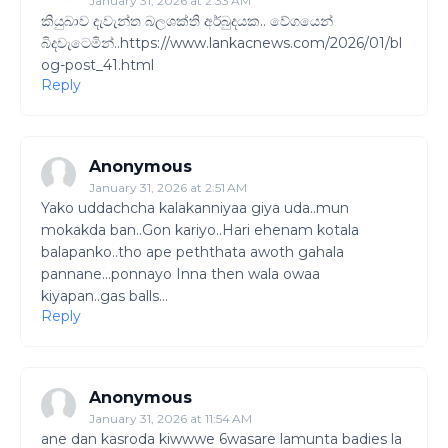
January 31, 2026 at 2:33 AM
කියුබාව දැවැන්ත බලශක්ති අර්බුදයක.. වේගයෙන්
බිදවැටෙමින්..https://www.lankacnews.com/2026/01/bl
og-post_41.html
Reply
Anonymous
January 31, 2026 at 2:51 AM
Yako uddachcha kalakanniyaa giya uda..mun
mokakda ban..Gon kariyo..Hari ehenam kotala
balapanko..tho ape peththata awoth gahala
pannane...ponnayo Inna then wala owaa
kiyapan..gas balls...
Reply
Anonymous
January 31, 2026 at 11:54 AM
ane dan kasroda kiwwwe 6wasare lamunta badies la