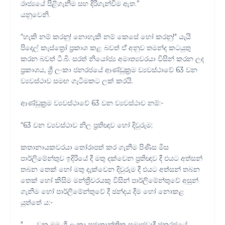
රාජ්‍යයේ පිළිගැනීම සහ දිරිගැන්වීම ඇත.”
යනුවෙනි.
“හැකි නම් කරනු! නොහැකි නම් කෙසේ හෝ කරනු!" යැයි
පිදෙල් කැස්ත්‍රෝ ප්‍රකාශ කළ බවත් ඒ් අනුව තමන්ද කටයුතු
කරන බවත් ටී.බී. සරත් නියෝජ්‍ය අමාත්‍යවරයා විසින් කරන ලද
ප්‍රකාශය, ශ්‍රී ලංකා ජනරජයේ ආණ්ඩුක්‍රම ව්‍යවස්ථාවේ 63 වන
ව්‍යවස්ථාව සමඟ ගැටීමකට ලක් කරයි.
ආණ්ඩුක්‍රම ව්‍යවස්ථාවේ 63 වන ව්‍යවස්ථාව නම්:-
“63 වන ව්‍යවස්ථාව නිල ප්‍රතිඥාව හෝ දිවුරුම;
කතානායකවරයා තෝරාපත් කර ගැනීම පිණිස මිස
පාර්ලිමේන්තුව ඉදිරියේ දී මතු දක්වෙන ප්‍රතිඥාව දී එයට අත්සන්
තබන තෙක් හෝ මතු දැක්වෙන දිවුරුම දී එයට අත්සන් තබන
තෙක් හෝ කිසිම මන්ත්‍රීවරයකු විසින් පාර්ලිමේන්‍තුවේ අසුන්
ගැනීම හෝ පාර්ලිමේන්තුවේ දී ඡන්දය දීම හෝ නොකළ
යුත්තේ ය:-
"…….. වන මම ශ්‍රී ලංකා ප්‍රජාතාන්ත්‍රික සමාජවාදී ජනරජයේ