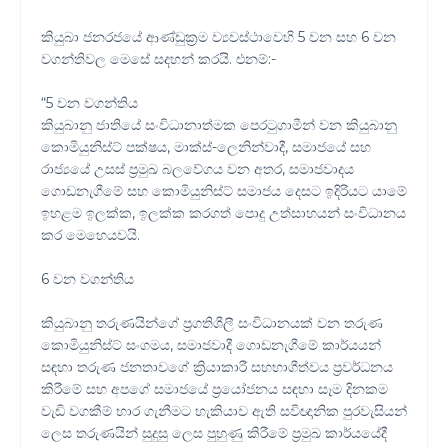
කියුබා ජනරජයේ ආණ්ඩුක්‍රම ව්‍යවස්ථාවෙහි 5 වන සහ 6 වන
වගන්තිවල මෙසේ සදහන් කරයි. එනම්:-
“5 වන වගන්තිය
කියුබානු ජාතියේ සංවිධානාත්මක පෙරටුගාමීන් වන කියුබානු
කොමියුනිස්ට් පක්ෂය, මාක්ස්-ලෙනින්වාදී, සමාජයේ සහ
රාජ්‍යයේ උසස් ප්‍රමුඛ බලවේගය වන අතර, සමාජවාදය
ගොඩනැගීමේ සහ කොමියුනිස්ට් සමාජය දෙසට ඉදිරියට යාමේ
ඉහළම ඉලක්ක, ඉලක්ක කරගත් පොදු උත්සාහයන් සංවිධානය
කර මෙහෙයවයි.
6 වන වගන්තිය
කියුබානු තරුණයින්ගේ ප්‍රගතිශීලී සංවිධානයක් වන තරුණ
කොමියුනිස්ට් සංගමය, සමාජවාදී ගොඩනැගීමේ කාර්යයන්
සඳහා තරුණ ජනතාවගේ ක්‍රියාකාරී සහභාගීත්වය ප්‍රවර්ධනය
කිරීමේ සහ අපගේ සමාජයේ ප්‍රයෝජනය සඳහා සෑම දිනකම
වැඩි වගකීම් භාර ගැනීමට හැකියාව ඇති සවිඥානික පුරවැසියන්
ලෙස තරුණයින් සුදුසු ලෙස පුහුණු කිරීමේ ප්‍රමුඛ කාර්යයේදී