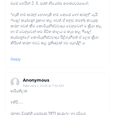
එසේ හෙයින් ටී. බී. සරත් නියෝජ්‍ය අමාත්‍යවරයාගේ;
“හැකි නම් කරනු! නොහැකි නම් කෙසේ හෝ කරනු!" යැයි
ෆ්දෙල් කැස්ත්‍රෝ ප්‍රකාශ කළ බවත් ඒ් අනුව තමන්ද කටයුතු
කරන බවත් කීම කොමියුනිස්ට්වාදය වෙනුවෙන් ම ක්‍රියා කළ
හා ඒ වෙනුවෙන් තම ජීවිත කාලය ම කැප කළ ෆිදෙල්
කැස්ත්‍රෝගේ කොමියුනිස්ට්වාදය පිළිගැනීමත් ඒ ලෙස ක්‍රියා
කිරීමත් කරන බවට කළ ප්‍රතිඥාවක් බව පැහැදිලි ය.
Reply
Anonymous
February 1, 2026 at 7:54 AM
ආරියතිලක
ඉතිරි.......
ජනතා විමුක්ති පෙරමුණ 1971 කැරැල්ල හා ජවිපෙ