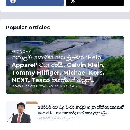
Popular Articles
ECONOMY
කොළඹ කොටස් හොල්ලමින් ‘Hela
Apparel’ වසා දමයි.. Calvin Klein,
Tommy Hilfiger, Michael Kors,
NEXT, Tesco මහන්නේ ඔවුන්..
lanka C news
-
8/07/2026 09:20:00 AM
මෝටර් රථ බදු වංචා නඩුව ගැන නීතීඥ සභාපති
කට අරී... නාගානන්ද ගස් යන ලකුණු...
8/06/2026 03:20:00 AM