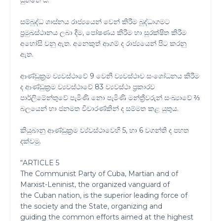
යුත්තේ ය."
සම්බුද්ධ ශාස්නය රාජ්‍යයෙන් වෙන් කිරීම බුද්ධාගමට
ප්‍රමුඛස්ථානය ලබා දීම, පෝෂණය කිරීම හා සුරක්ෂිත කිරීම
අහෝසි වනු ඇත. අනෙකුත් ආගම් ද රාජ්‍යයෙන් පිට කරනු
ඇත.
ආණ්ඩුක්‍රම ව්‍යවස්ථාවේ 9 වෙනි ව්‍යවස්ථාව සංශෝධනය කිරීම
ද ආණ්ඩුක්‍රම ව්‍යවස්ථාවේ 83 ව්‍යවස්ථා ප්‍රකාරව
පාර්ලිමේන්තුවේ පැමිණි නො පැමිණි මන්ත්‍රීවරුන් සංඛ්‍යාවේ ⅔
බලයෙන් හා ජනමත විචාරණ්කින් ද සම්මත කළ යුතුය.
කියුබානු ආණ්ඩුක්‍රම ව්‍ය්වස්ථාවෙහි 5, හා 6 වගන්ති ද පහත
දක්වමු.
“ARTICLE 5
The Communist Party of Cuba, Martian and of
Marxist-Leninist, the organized vanguard of
the Cuban nation, is the superior leading force of
the society and the State, organizing and
guiding the common efforts aimed at the highest