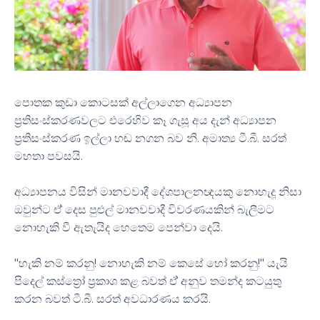
පොතක කුඩා කොටසක් අල්ලාගෙන අධ්‍යාපන
ප්‍රතිසංස්කරණවලට එරෙහිව කෑ ගැසූ අය දැන් අධ්‍යාපන
ප්‍රතිසංස්කරණ ඉල්ලා හඬ නගන බව නි. අමාත්‍ය ටී.බී. සරත්
මහතා පවසයි.
අධ්‍යාපනය විසින් මානවවාදී දේශපාලනඥයකු නොහැදූ නිසා
ඔවුන්ට ඒ් දෙස පුළුල් මානවවාදී විවරණයකින් බැලීමට
නොහැකි වී ඇතැයිද හෙතෙම පෙන්වා දෙයි.
"හැකි නම් කරනු! නොහැකි නම් කෙසේ හෝ කරනු!" යැයි
පිදෙල් කස්ත්‍රෝ ප්‍රකාශ කළ බවත් ඒ් අනුව තමන්ද කටයුතු
කරන බවත් ටී.බී. සරත් අවධාරණය කරයි.