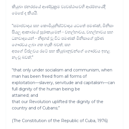
කියුබා ජනරජයේ ආණ්ඩුක්‍රම ව්‍යවස්ථාවෙහි ආරම්භයේදී
මෙසේ ද කියයි.
“සමාජවාදය සහ කොමියුනිස්ට්වාදය යටතේ පමණක්, මිනිසා
සියලු ආකාරයේ සූරාකෑමෙන් - වහල්භාවය, වහල්භාවය සහ
ධනවාදයෙන් - නිදහස් වූ විට පමණක් මිනිසාගේ පූර්ණ
ගෞරවය ලබා ගත හැකි බවත්; සහ
අපගේ විප්ලවය රටේ සහ කියුබානුවන්ගේ ගෞරවය ඉහළ
නැංවූ බවත්;”
“that only under socialism and communism, when
man has been freed from all forms of
exploitation—slavery, servitude and capitalism—can
full dignity of the human being be
attained; and
that our Revolution uplifted the dignity of the
country and of Cubans;”
(The Constitution of the Republic of Cuba, 1976)