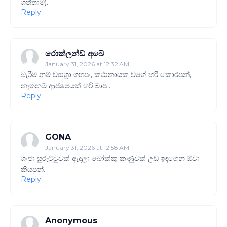
ගත්තාම).
Reply
රොක්ලන්ඩ් අබේ
January 31, 2026 at 12:32 AM
බැරිම නම් ව්‍යාග්‍රා ගහපං, කථානායක වගේ හරි කොරපන්,
නැත්නම් ආප්පෙයක් හරි බාපං.
Reply
GONA
January 31, 2026 at 12:58 AM
ගංජා සුරුට්ටුවක් ඇදලා බෝක්කු කණුවක් උඩ ඉඳගෙන ඕවා
කියපන්.
Reply
Anonymous