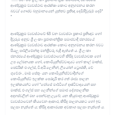
ආණ්ඩුක්‍රම ව්‍යවස්ථාව ආරක්ෂා කොට අනුගමනය කරන
බවට/ ගෞරව බහුමානයෙන් යුත්තව ප්‍රතිඥා දෙමි/දිවුරුම් දෙමි"
”
ආණ්ඩුක්‍රම ව්‍යවස්ථාවේ 63 වන ව්‍යවස්ථා ප්‍රකාර ප්‍රතිඥාව හෝ
දිවුරුම අනුව ශ්‍රී ලංකා ප්‍රජාතාන්ත්‍රික සමාජවාදී ජනරජයේ
ආණ්ඩුක්‍රම ව්‍යවස්ථාව ආරක්ෂා කොට අනුගමනය කරන බවට
සියලු පාර්ලිමේන්තු මන්ත්‍රීවරු බැඳී ඇත්තේ ය. ශ්‍රී ලංකා
ජනරජයේ ආණ්ඩුක්‍රම ව්‍යවස්ථාවෙහි කිසිදු ව්‍යවස්ථාවක හෝ
උප ලේඛනයක හෝ, කොමියුනිස්ට්වාදයට හෝ කාල් මාක්ස්,
පෙඩ්රික් එංගල්ස්, වී.අයි.ලෙනින්, ලියෝන් ට්‍රොස්කි, චේ
ගුවේරා , මාඕ සේතුං යන කොමියුනිස්ට්වාදීන්ගේ
කොමියුනිස්ට් ඉලක්ක පෙරදැරි කර ගත් රාජ්‍ය පාලන
ඉලක්කයන්ට හෝ “ජෝසේ මාර්ටිගේ දෘෂ්ටිවාදයෙන් සහ
මාක්ස්, එංගල්ස් සහ ලෙනින්ගේ සමාජ දේශපාලනික
අදහස්වලින් මඟ පෙන්වනු ලැබේ; යන කියුබානු ආණ්ඩුක්‍රම
ව්‍යවස්ථාවෙන් කියවෙන ආකාර, කිසිදු පාලනයකට හෝ ඉඩ
සලසා නැත්තේ ය; කිසිදු ආකාරයක අවකාශ සලසා නැත්තේ ය.