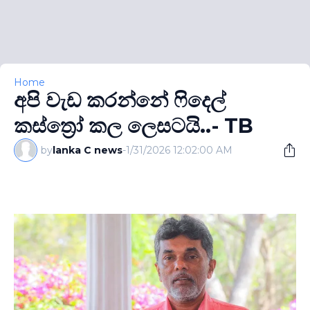
Home
අපි වැඩ කරන්නේ ෆිදෙල්
කස්ත්‍රෝ කල ලෙසටයි..- TB
by
lanka C news
-
1/31/2026 12:02:00 AM