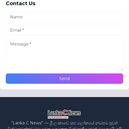
Contact Us
“Lanka C News” — ශ්‍රී ලංකාවේ සහ ලෝකයේ නවතම පුවත්