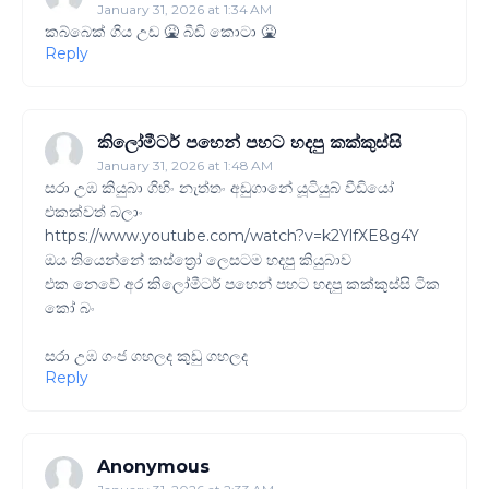
January 31, 2026 at 1:34 AM
කබ්බෙක් ගිය උඩ 🤮 බීඩි කොටා 🤮
Reply
කිලෝමීටර් පහෙන් පහට හදපු කක්කුස්සි
January 31, 2026 at 1:48 AM
සරා උඹ කියුබා ගිහිං නැත්තං අඩුගානේ යූටියුබ් වීඩියෝ
එකක්වත් බලාං
https://www.youtube.com/watch?v=k2YlfXE8g4Y
ඔය තියෙන්නේ කස්ත්‍රෝ ලෙසටම හදපු කියුබාව
එක නෙවේ අර කිලෝමීටර් පහෙන් පහට හදපු කක්කුස්සි ටික
කෝ බං
සරා උඹ ගංජ ගහලද කුඩු ගහලද
Reply
Anonymous