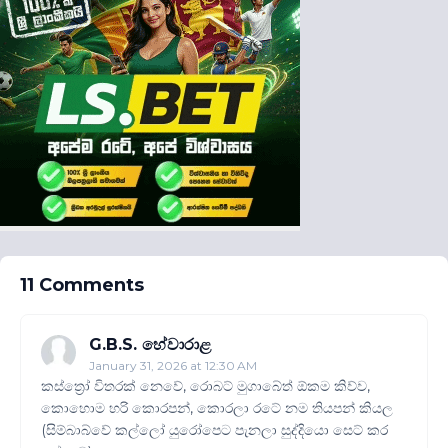
11 Comments
G.B.S. හේවාරාළ
January 31, 2026 at 12:30 AM
කස්ත්‍රෝ විතරක් නෙවේ, රොබට් මුගාබේත් ඕකම කිව්ව,
කොහොම හරි කොරපන්, කොරලා රටේ නම තියපන් කියල
(සිම්බාබ්වේ කල්ලෝ යුරෝපෙට පැනලා සුද්දියො සෙට් කර