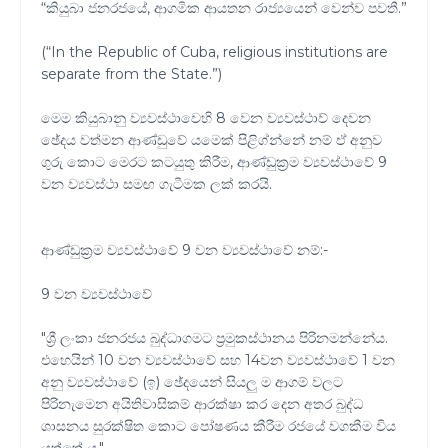
“කියුබා ජනරජයේ, ආගමික ආයතන රාජ්‍යයෙන් වෙන්ව පවතී.”
(“In the Republic of Cuba, religious institutions are
separate from the State.”)
මෙම කියුබානු ව්‍යවස්ථාවෙහි 8 වෙන ව්‍යවස්ථාව් දෙවන
ඡේදය වත්මන ආණ්ඩුවේ යමෙක් පිළිග්න්නේ නම් ඒ අනුව
ගුරු කොට මෙරට කටයුතු කිරීම, ආණ්ඩුක්‍රම ව්‍යවස්ථාවේ 9
වන ව්‍යවස්ථා සමඟ ගැටීමක ලක් කරයි.
ආණ්ඩුක්‍රම ව්‍යවස්ථාවේ 9 වන ව්‍යවස්ථාවේ නම්:-
9 වන ව්‍යවස්ථාවේ
"ශ්‍රී ලංකා ජනරජය බුද්ධාගමට ප්‍රමුකස්ථානය පිරිනමන්නේය.
එහෙයින් 10 වන ව්‍යවස්ථාවේ සහ 14වන ව්‍යවස්ථාවේ 1 වන
අනු ව්‍යවස්ථාවේ (ඉ) ඡේදයෙන් සියලු ම ආගම් වලට
පිරිනැමෙන අයිතිවාසිකම් ආරක්ෂා කර දෙන අතර බුද්ධ
ශාසනය සුරක්ෂිත කොට පෝෂණය කීරීම රජයේ වගකීම විය