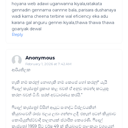
hoyana web adawi uganwanna kiyala,ratakata
gennadin gennama oannne bala, parisara dushanaya
wadi karna cheena terbine wal eficiency eka adu
karana gal anguru gennei kiyala,thawa thawa thawa
goariyak dewal
Reply
Anonymous
February 1, 2026 at 7:42 AM
ආරියතිලක
හැකි නම් කරනු! නොහැකි නම් කෙසේ හෝ කරනු!" යැයි
ෆිදෙල් කැස්ත්‍රෝ ප්‍රකාශ කළ බවත් ඒ් අනුව තමන්ද කටයුතු
කරන බවත් ටී.බී. සරත් අවධාරණය කරයි.”
ෆිදෙල් කැස්ත්‍රෝ විසින් ආයුධ සංනද්ධ විප්ලවයකින්
කියුබාවෙහි රාජ්‍ය බලය ලබා ගන්නා ලදී. එතැන් පටන් කියුබාව
කොමියුනිස්ට්වාදී පාලනයක් ස්ථාපිත කෙරෙණි. ෆිදෙල්
කැස්ත්‍රෝ 1959 සිට වර්ෂ 49 ක් කියුබාවේ පාලකයා වශයෙන්