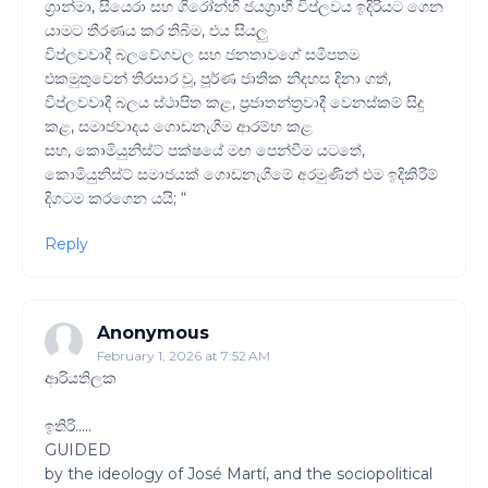
ග්‍රාන්මා, සියෙරා සහ ගිරෝන්හි ජයග්‍රාහී විප්ලවය ඉදිරියට ගෙන
යාමට තීරණය කර තිබීම, එය සියලු
විප්ලවවාදී බලවේගවල සහ ජනතාවගේ සමීපතම
එකමුතුවෙන් තිරසාර වූ, පූර්ණ ජාතික නිදහස දිනා ගත්,
විප්ලවවාදී බලය ස්ථාපිත කළ, ප්‍රජාතන්ත්‍රවාදී වෙනස්කම් සිදු
කළ, සමාජවාදය ගොඩනැගීම ආරම්භ කළ
සහ, කොමියුනිස්ට් පක්ෂයේ මඟ පෙන්වීම යටතේ,
කොමියුනිස්ට් සමාජයක් ගොඩනැගීමේ අරමුණින් එම ඉදිකිරීම්
දිගටම කරගෙන යයි; “
Reply
Anonymous
February 1, 2026 at 7:52 AM
ආරියතිලක
ඉතිරි.....
GUIDED
by the ideology of José Martí, and the sociopolitical