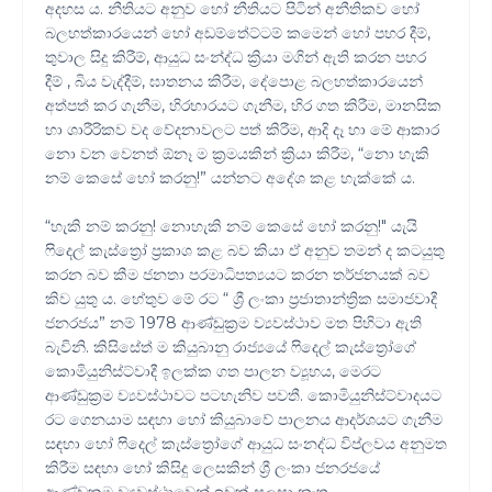
අදහස ය. නීතියට අනුව හෝ නීතියට පිටින් අනීතිකව හෝ
බලහත්කාරයෙන් හෝ අඩම්තේට්ටම් කමෙන් හෝ පහර දීම්,
තුවාල සිදු කිරීම්, ආයුධ සංන්ද්ධ ක්‍රියා මගින් ඇති කරන පහර
දීම් , බිය වැද්දීම්, ඝාතනය කිරීම, දේපොළ බලහත්කාරයෙන්
අත්පත් කර ගැනීම, හිරභාරයට ගැනීම, හිර ගත කිරීම, මානසික
හා ශාරීරිකව වද වේදනාවලට පත් කිරීම, ආදි දෑ හා මේ ආකාර
නො වන වෙනත් ඕනෑ ම ක්‍රමයකින් ක්‍රියා කිරීම, “නො හැකි
නම් කෙසේ හෝ කරනු!” යන්නට අදේශ කළ හැක්කේ ය.
“හැකි නම් කරනු! නොහැකි නම් කෙසේ හෝ කරනු!" යැයි
ෆිදෙල් කැස්ත්‍රෝ ප්‍රකාශ කළ බව කියා ඒ අනුව තමන් ද කටයුතු
කරන බව කීම ජනතා පරමාධිපත්‍යයට කරන තර්ජනයක් බව
කිව යුතු ය. හේතුව මේ රට “ ශ්‍රී ලංකා ප්‍රජාතාන්ත්‍රික සමාජවාදී
ජනරජය” නම් 1978 ආණ්ඩුක්‍රම ව්‍යවස්ථාව මත පිහිටා ඇති
බැවිනි. කිසිසේත් ම කියුබානු රාජ්‍යයේ ෆිදෙල් කැස්ත්‍රෝගේ
කොමියුනිස්ට්වාදී ඉලක්ක ගත පාලන ව්‍යූහය, මෙරට
ආණ්ඩුක්‍රම ව්‍යවස්ථාවට පටහැනිව පවතී. කොමියුනිස්ට්වාදයට
රට ගෙනයාම සඳහා හෝ කියුබාවේ පාලනය ආදර්ශයට ගැනීම
සඳහා හෝ ෆිදෙල් කැස්ත්‍රෝගේ ආයුධ සංනද්ධ විප්ලවය අනුමත
කිරීම සඳහා හෝ කිසිදු ලෙසකින් ශ්‍රී ලංකා ජනරජයේ