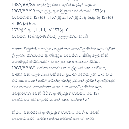
1987/88/89 කැරැල්ල රාජ්‍ය ද්‍රෝහී කැරැලි දෙකකි.
1987/88/99 කැරැල්ල, ආණ්ඩුක්‍රම ව්‍යවස්ථාවේ 157(අ)
ව්‍යවස්ථාවේ 157(අ) 1, 157(අ) 2, 157(අ) 3, අ,ආ,ඇ,ඈ 157(අ)
4, 157(අ) 5 අ,
157(අ) 5 ආ I, II, III, IV, 157(අ) 6
ව්‍යවස්ථා (දේශපූර්ණත්වය) උල්ලංඝනය කරයි.
ජනතා විමුක්ති පෙරමුණ ඉලක්කය කොමියුනිස්ට්වාදය බැවින්,
ශ්‍රී ලංකා ජනරජයේ ආණ්ඩුක්‍රම ව්‍යවස්ථාව කිසිදු ලෙසකින්
කොමියුනිස්ට්වාදයට ඉඩ සලසා නො තිබෙන විටක,
1987/88/89 දෙවන සංන්ද්ධ කැරැල්ල මෙහෙය ජවිපෙ,
ජාතික ජන බලවේගය පක්ෂයේ ප්‍රධාන දේශපාලන ධාරාව ය.
එම පක්ෂයෙන් පාර්ලිමේන්‍තු මන්ත්‍රී ධූරයක් දරමින් ආණ්ඩුක්‍රම
ව්‍යවස්ථාවේ අන්තර්ගත නො වන කොමියුනිස්ට්වාදය
වෙනුවෙන් පෙනී සිටීම, ආණ්ඩුක්‍රම ව්‍යවස්ථාවේ 157
ව්‍යස්ථාවට පට හැනිව යාමක් නො වන්නේ ද?
කියුබා ජනරජයේ ආණ්ඩුක්‍රම ව්‍යවස්ථාවෙහි 8 වෙනි
ව්‍යවස්ථාවෙහි දෙවන ඡේදය මෙසේ සඳහන් කරයි.