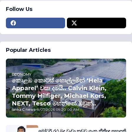
Follow Us
Popular Articles
ECONOMY
කොළඹ කොටස් හොල්ලමින් ‘Hela
Apparel’ වසා දමයි.. Calvin Klein,
Tommy Hilfiger, Michael Kors,
NEXT, Tesco මහන්නේ ඔවුන්..
lanka C news
-
8/07/2026 09:20:00 AM
මෝටර් රථ බදු වංචා නඩුව ගැන නීතීඥ සභාපති