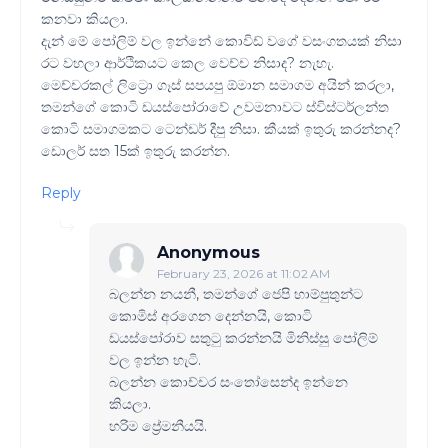
කනවා කියලා.
දැන් මේ පෝලිම් වල ඉන්නේ කොවිඩ් වගේ වසංගතයක් නිසා
රට වහලා ආර්ථිකයට කෙල වෙච්ච නිසාද? නැහැ.
මෙච්චරකල් ලිට්‍රො ගෑස් සපයපු ඕමාන සමාගම අයින් කරලා,
තමන්ගේ කොටි ඩයස්පෝරාවේ උවමනාවට ස්විස්ටර්ලන්ත
කොටි සමාගමකට ටෙන්ඩර් දීපු නිසා. කීයක් ඉතුරු කරන්නද?
ඩොලර් සත 15ක් ඉතුරු කරන්න.
Reply
Anonymous
February 23, 2026 at 11:02 AM
බලන්න නයනී, තමන්ගේ ජෙපි හාම්පුතුන්ට
කොමිස් අරගෙන දෙන්නයි, කොටි
ඩයස්පෝරාව සතු‍ටු කරන්නයි මිනිස්සු පෝලිම්
වල ඉන්න හැටි.
බලන්න කොච්චර සං‍තෝසෙන්ද ඉන්නෙ
කියලා.
හරිම ප්‍රේමනීයයි.