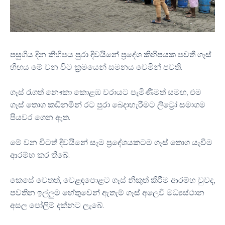
පසුගිය දින කිහිපය පුරා දිවයිනේ ප්‍රදේශ කිහිපයක පවතී ගෑස්
හිඟය මේ වන විට ක්‍රමයෙන් සමනය වෙමින් පවති.
ගෑස් රැගත් නෞකා කොළඹ වරායට පැමිණීමත් සමඟ, එම
ගෑස් තොග කඩිනමින් රට පුරා බෙදාහැරීමට ලිට්‍රෝ සමාගම
පියවර ගෙන ඇත.
මේ වන විටත් දිවයිනේ සෑම ප්‍රදේශයකටම ගෑස් තොග යැවීම
ආරම්භ කර තිබේ.
කෙසේ වෙතත්, වෙළඳපොළට ගෑස් නිකුත් කිරීම ආරම්භ වුවද,
පවතින ඉල්ලුම හේතුවෙන් ඇතැම් ගෑස් අලෙවි මධ්‍යස්ථාන
අසල පෝලිම් දක්නට ලැබේ.