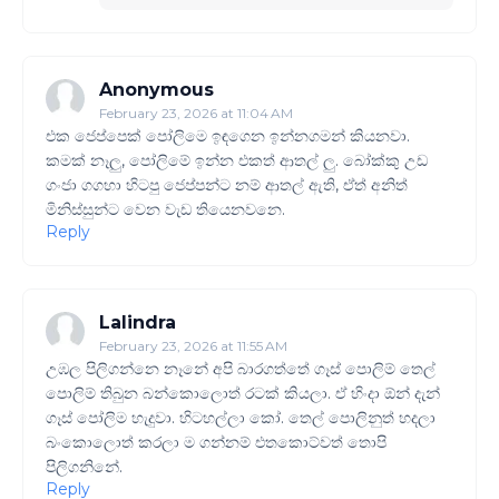
Anonymous
February 23, 2026 at 11:04 AM
එක ජෙප්පෙක් පෝලිමෙ ඉඳගෙන ඉන්නගමන් කියනවා.
කමක් නෑලු, පෝලිමේ ඉන්න එකත් ආතල් ලු. බෝක්කු උඩ
ගංජා ගගහා හිටපු ජෙප්පන්ට නම් ආතල් ඇති, ඒත් අනිත්
මිනිස්සුන්ට වෙන වැඩ තියෙනවනෙ.
Reply
Lalindra
February 23, 2026 at 11:55 AM
උඹල පිලිගන්නෙ නෑනේ අපි බාරගත්තේ ගෑස් පොලිම් තෙල්
පොලිම් තිබුන බන්කොලොත් රටක් කියලා. ඒ හිංදා ඕන් දැන්
ගෑස් පෝලිම හැදුවා. හිටහල්ලා කෝ. තෙල් පොලිනුත් හදලා
බංකොලොත් කරලා ම ගන්නම් එතකොට්වත් තොපි
පිලිගනිනේ.
Reply