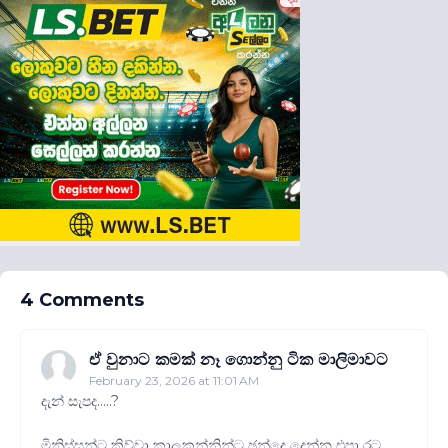
4 Comments
ඒ වුනාට කමක් නෑ ගොන්නු ටික මාලිමාවට
February 23, 2026 at 11:01 AM
දැන් සැපද.....?
මිනිස්සුන්ට කිව්වා කාලකන්නින්ට ඡන්දෙ දෙන්න එපා රට