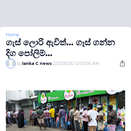
Home
ගැස් ලොරි ඇවිත්... ගෑස් ගන්න
දිග පෝලිම්...
by
lanka C news
-
2/23/2026 12:02:00 AM