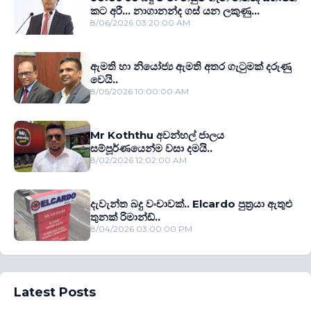
කට අරී... නාගානන්ද ගස් යන ලකුණු...
8/06/2026 03:20:00 AM
ඇමති හා නියෝජ්‍ය ඇමති අතර ගැටුමක් දරුණු
වෙයි..
8/05/2026 10:00:00 AM
Mr Koththu අවන්හල් ජාලය
සම්පූර්ණයෙන්ම වසා දමයි..
8/02/2026 12:02:00 AM
දැවැන්ත බදු වංචාවක්.. Elcardo පුත‍්‍රයා ඇතුළු
තුනක් රිමාන්ඩ්..
8/04/2026 03:00:00 PM
Latest Posts