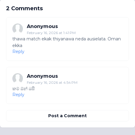
2 Comments
Anonymous
February 16, 2026 at 1:41 PM
thawa match ekak thiyanawa neda ausielata. Oman
ekka
Reply
Anonymous
February 16, 2026 at 4:54 PM
කම් ඕන් ඔසී
Reply
Post a Comment