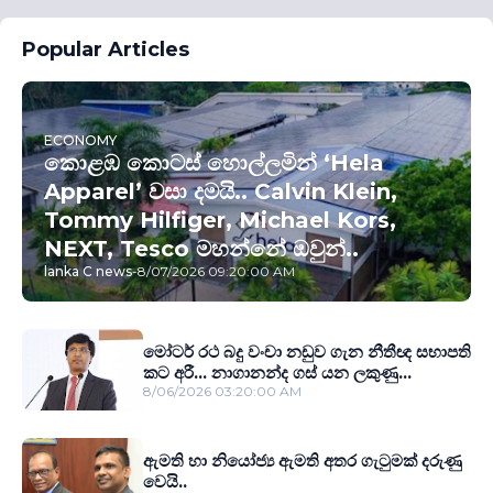
Popular Articles
ECONOMY
කොළඹ කොටස් හොල්ලමින් ‘Hela
Apparel’ වසා දමයි.. Calvin Klein,
Tommy Hilfiger, Michael Kors,
NEXT, Tesco මහන්නේ ඔවුන්..
lanka C news
-
8/07/2026 09:20:00 AM
මෝටර් රථ බදු වංචා නඩුව ගැන නීතීඥ සභාපති
කට අරී... නාගානන්ද ගස් යන ලකුණු...
8/06/2026 03:20:00 AM
ඇමති හා නියෝජ්‍ය ඇමති අතර ගැටුමක් දරුණු
වෙයි..