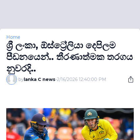
Home
ශ්‍රී ලංකා, ඕස්ට්‍රේලියා දෙපිලම
පීඩනයෙන්.. තීරණාත්මක තරගය
නුවරදි..
by
lanka C news
-
2/16/2026 12:40:00 PM