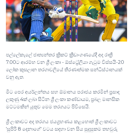
පල්ලේකැලේ ජාත්‍යන්තර ක්‍රිකට් ක්‍රීඩාංගණයේදී අද රාත්‍රී
7.00ට ආරම්භ වන ශ්‍රී ලංකා - ඕස්ට්‍රේලියා ගැටුම විස්සයි-20
ලෝක කුසලාන තරගාවලියේ තීරණාත්මක සන්ධිස්ථානයක්
වනු ඇත.
මීට පෙර අයර්ලන්තය සහ ඕමානය පරාජය කරමින් ප්‍රසාද
ලකුණු 4ක් ලබා සිටින ශ්‍රී ලංකා කණ්ඩායම, ප්‍රබල මානසික
මට්ටමකින් යුතුව මෙම තරගයට පිවිසෙයි.
ශ්‍රී ලංකාවට අද තරගය ජයග්‍රහණය කළහොත් ශ්‍රී ලංකාවට
'සුපිරි 8 දෙනාගේ' වටය සඳහා වන සිය සුදුසුකම තහවුරු