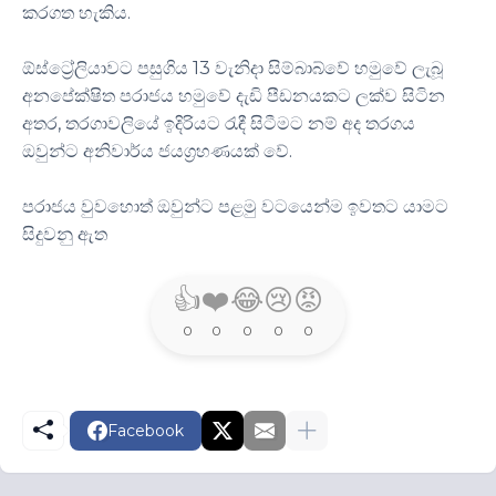
කරගත හැකිය.
ඕස්ට්‍රේලියාවට පසුගිය 13 වැනිදා සිම්බාබ්වේ හමුවේ ලැබූ
අනපේක්ෂිත පරාජය හමුවේ දැඩි පීඩනයකට ලක්ව සිටින
අතර, තරගාවලියේ ඉදිරියට රැඳී සිටීමට නම් අද තරගය
ඔවුන්ට අනිවාර්ය ජයග්‍රහණයක් වේ.
පරාජය වුවහොත් ඔවුන්ට පළමු වටයෙන්ම ඉවතට යාමට
සිදුවනු ඇත
👍
❤️
😂
😢
😡
0
0
0
0
0
Facebook