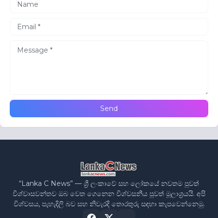
“Lanka C News” — ශ්‍රී ලංකාවේ සහ ලෝකයේ නවතම පුවත්
විශ්වාසවන්තව ඔබ වෙත ගෙනෙන විශ්වසනීය පුවත් මූලාශ්‍රයයි. අපි
විශ්වසය, පැහැදිලි බව සහ නිවැරදි තොරතුරු සඳහා කැපවෙන්නෙමු.