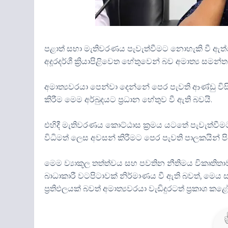
පළාත් සභා මැතිවරණය පැවැත්වීමට නොහැකි වී ඇත
අදූරදර්ශී ක්‍රියාපිළිවෙත හේතුවෙන් බව අමාත්‍ය සමන්ත
අමාත්‍යවරයා පෙන්වා දෙන්නේ පෙර පැවති ආණ්ඩු ව
කිරීම මෙම අර්බුදයට ප්‍රධාන හේතුව වී ඇති බවයි.
එහිදී මැතිවරණය කොට්ඨාස ක්‍රමය යටතේ පැවැත්වීමට 
විධිමත් ලෙස අවසන් කිරීමට පෙර පැවති පාලකයින
මෙම ව්‍යාකූල තත්ත්වය සහ පවතින නීතිමය විකෘති
බාධාකාරී වටපිටාවක් නිර්මාණය වී ඇති බවත්, මෙය
ප්‍රතිඵලයක් බවත් අමාත්‍යවරයා වැඩිදුරටත් ප්‍රකාශ කළ