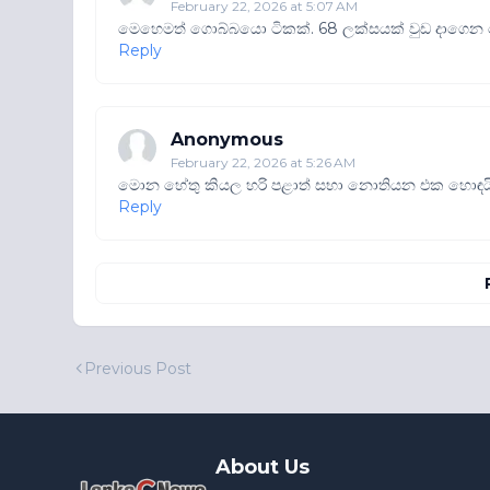
February 22, 2026 at 5:07 AM
මෙහෙමත් ගොබ්බයො ටිකක්. 68 ලක්සයක් වුඩ දාගෙන
Reply
Anonymous
February 22, 2026 at 5:26 AM
මොන හේතු කියල හරි පළාත් සභා නොතියන එක හොඳයි
Reply
Previous Post
About Us