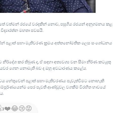
්තේ වත්මන් රජයේ වරදකින් නොව, පසුගිය රජයන් අනුගමනය කළ
 විද්‍යාරත්න මහතා පවසයි.
ිසින් පළාත් සභා මැතිවරණ ක්‍රමය අත්තනෝමතික ලෙස සංශෝධනය
නිර්දේශ කර තිබුණ ද, ඒ සඳහා අත්‍යවශ්‍ය වන සීමා නිර්ණ කටයුතු
් පියවර ගෙන නොමැති බව ද ඔහු අවධාරණය කළේය.
තාවය හේතුවෙන් පළාත් සභා මැතිවරණය පැවැත්වීමට නොහැකි
 සම්පූර්ණයෙන්ම පෙර පැවති ආණ්ඩුවල වගකීම් විරහිත භාවයේ
ේය.
👍
❤️
😂
😢
😡