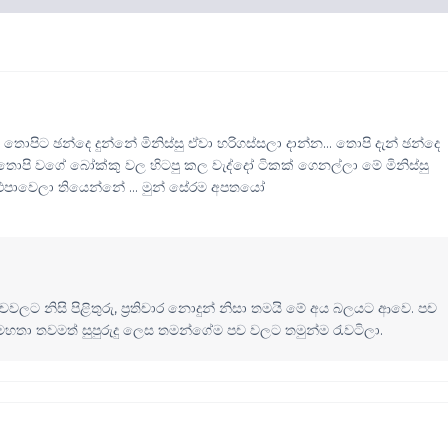
ොපිට ඡන්දෙ දුන්නේ මිනිස්සු ඒවා හරිගස්සලා දාන්න... තොපි දැන් ඡන්දෙ
තොපි වගේ බෝක්කු වල හිටපු කල වැද්දෝ ටිකක් ගෙනල්ලා මේ මිනිස්සු
්ට එපාවෙලා තියෙන්නේ ... මුන් සේරම අපතයෝ
ලට නිසි පිළිතුරු, ප්‍රතිචාර නොදුන් නිසා තමයි මේ අය බලයට ආවෙ. පච
තා තවමත් සුපුරුදු ලෙස තමන්ගේම පච වලට තමුන්ම රැවටිලා.