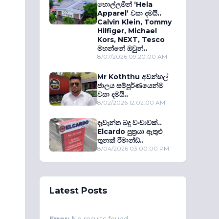
හොල්ලමින් ‘Hela
Apparel’ වසා දමයි..
Calvin Klein, Tommy
Hilfiger, Michael
Kors, NEXT, Tesco
මහන්නේ ඔවුන්..
8/07/2026 09:20:00 AM
Mr Koththu අවන්හල්
ජාලය සම්පූර්ණයෙන්ම
වසා දමයි..
8/02/2026 12:02:00 AM
දැවැන්ත බදු වංචාවක්..
Elcardo පුත‍්‍රයා ඇතුළු
තුනක් රිමාන්ඩ්..
8/04/2026 03:00:00 PM
Latest Posts