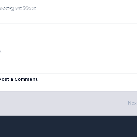
 ගෙනාපු ගොබ්බයො.
.
Post a Comment
Nex