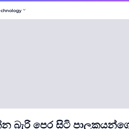
echnology
්න බැරි පෙර සිටි පාලකයන්ග