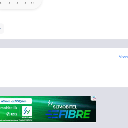
0
0
0
0
0
View 