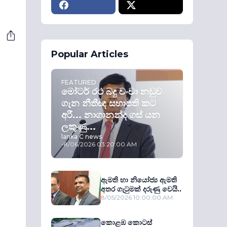
Popular Articles
FEATURED
මෝටර් රථ බදු වංචා නඩුව
ගැන නීතීඥ සභාපති කට
අරී... නාගානන්ද ගස් යන
ලකුණු...
lanka C news
-
8/06/2026 03:20:00 AM
ඇමති හා නියෝජ්‍ය ඇමති
අතර ගැටුමක් දරුණු වෙයි..
8/05/2026 10:00:00 AM
කොළඹ කොටස්