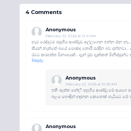
4 Comments
Anonymous
February 22, 2026 at 12:41 AM
හැම රෙද්දටම පසුගිය ආණ්ඩුව අල්ලගෙන ඉන්න ඕන නෑ... ත
තියන් නැත්තේ බයේ මොකද තොපි පරදින බව දන්නවා... 
රටට කරගත්ත විනාශයක්... දැන් මූව දැක්කත් මිනිස්සුන
Reply
Anonymous
February 22, 2026 at 10:39 AM
ඉතිං ඇත්ත නේද? පහුගිය ආණ්ඩු මේ අයගෙ පචව
බලය හොඳින් හඳුනන කෙනෙක් හැටියට මේ මහ
Anonymous