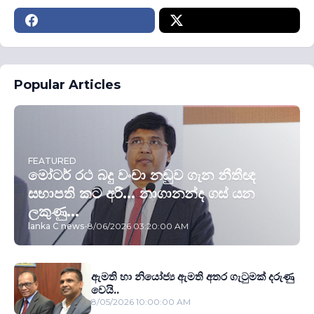
Popular Articles
FEATURED
මෝටර් රථ බදු වංචා නඩුව ගැන නීතීඥ
සභාපති කට අරී... නාගානන්ද ගස් යන
ලකුණු...
lanka C news
-
8/06/2026 03:20:00 AM
ඇමති හා නියෝජ්‍ය ඇමති අතර ගැටුමක් දරුණු
වෙයි..
8/05/2026 10:00:00 AM