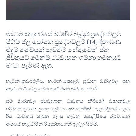
මධ්‍යම කදුකරයේ බටහිර බෑවුම් ප්‍රදේශවල
ට
පිහිටි ජල පෝෂක ප්‍රදේශවලට
(
14)
දින ඝණ
මීදුම් තත්වයක් පැවතීම හේතුවෙන්
ජන
ජීවිතයට මෙන්ම
රථවාහන ගමනා ගමනයට
බාධා පැමිණ ඇත
.
හැටන්
-
නුවරඑලිය
,
හැටන්
-
කොළඹ
ප්‍රධාන මාර්ගවල සහ
අතුරු මාර්ගවල මෙම ඝණ මීදුම් තත්වය පවති
.
එම මාර්ගවල රථවාහාන ධාවනය කිරිමේදි වාහනවල
ඉදිරිපස ප්‍රධාන ලාම්පු දල්වාගෙන සෙමින් සැලකිලිමත් ලෙස
රිය ධාවනය කරන ලෙස හැටන් පොලිසියේ රථවාහන
අංශයේ නිළධාරින් රියදුරන්ගෙන් ඉල්ලා සිටියි
.