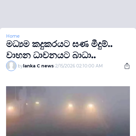
Home
මධ්‍යම කදුකරයට ඝණ මීදුම්..
වාහන ධාවනයට බාධා..
by
lanka C news
-
2/15/2026 02:10:00 AM