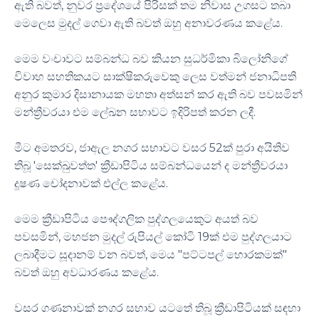
ඇති බවත්, නුවර ප්‍රදේශයේ පිරිසක් තම නිවාස උගසට තබා
මෙලෙස මුදල් ගෙවා ඇති බවත් ඔහු අනාවරණය කළේය.
මෙම වංචාවට සම්බන්ධ බව කියන සුධර්මිකා බිලෝනිගේ
විවාහ සහතිකයට සාක්ෂිකරුවෙකු ලෙස වත්මන් ජනාධිපති
අනුර කුමාර දිසානායක මහතා අත්සන් කර ඇති බව පවසමින්
මන්ත්‍රීවරයා එම ලේඛන සභාවට ඉදිරිපත් කරන ලදී.
මීට අමතරව, ජාඇල නගර සභාවට වසර 52ක් පුරා අයිතිව
තිබූ 'සෙක්ඛුවත්ත' ක්‍රීඩාපිටිය සම්බන්ධයෙන් ද මන්ත්‍රීවරයා
දූෂණ චෝදනාවක් එල්ල කළේය.
මෙම ක්‍රීඩාපිටිය පෞද්ගලික පුද්ගලයෙකුට අයත් බව
පවසමින්, මහජන මුදල් රුපියල් කෝටි 19ක් එම පුද්ගලයාට
ලබාදීමට සූදානම් වන බවත්, මෙය "පට්ටපල් හොරකමක්"
බවත් ඔහු අවධාරණය කළේය.
වසර ගණනාවක් නගර සභාව යටතේ තිබූ ක්‍රීඩාපිටියක් සඳහා