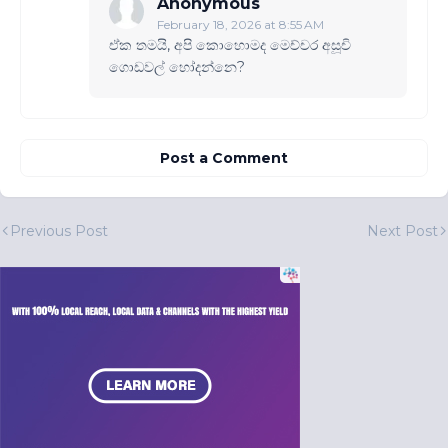
Anonymous
February 18, 2026 at 8:55 AM
ඒක තමයි, අපි කොහොමද මෙච්චර අසූචි
ගොඩවල් හෝදන්නෙ?
Post a Comment
Previous Post
Next Post