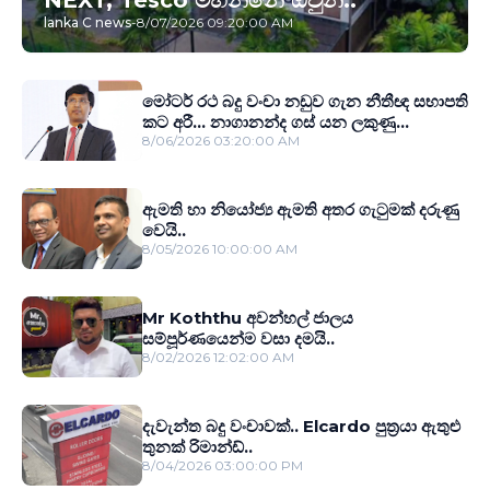
lanka C news
-
8/07/2026 09:20:00 AM
මෝටර් රථ බදු වංචා නඩුව ගැන නීතීඥ සභාපති
කට අරී... නාගානන්ද ගස් යන ලකුණු...
8/06/2026 03:20:00 AM
ඇමති හා නියෝජ්‍ය ඇමති අතර ගැටුමක් දරුණු
වෙයි..
8/05/2026 10:00:00 AM
Mr Koththu අවන්හල් ජාලය
සම්පූර්ණයෙන්ම වසා දමයි..
8/02/2026 12:02:00 AM
දැවැන්ත බදු වංචාවක්.. Elcardo පුත‍්‍රයා ඇතුළු
තුනක් රිමාන්ඩ්..
8/04/2026 03:00:00 PM