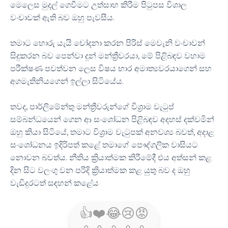
මෙලෙස මුදල් ගෙවීමට උත්සාහ කිරීම පිටුපස විශාල
වංචාවක් ඇති බව ඔහු පැවසීය.
තමාට හොරු යැයි චෝදනා කරන පිරිස් මෙවැනි වංචාවන්
සිදුකරන බව පෙන්වා දුන් මන්ත්‍රීවරයා, මේ පිළිබඳව වහාම
පරීක්ෂණ පවත්වන ලෙස විෂය භාර අමාත්‍යවරයාගෙන් සහ
අගමැතිනියගෙන් ඉල්ලා සිටියේය.
තවද, පාර්ලිමේන්තු මන්ත්‍රීවරුන්ගේ විශ්‍රාම වැටුප්
සම්බන්ධයෙන් ගෙන ආ සංශෝධන පිළිබඳව අදහස් දක්වමින්
ඔහු කියා සිටියේ, තමාට විශ්‍රාම වැටුපක් අනවශ්‍ය බවත්, අදාළ
සංශෝධනය ඉදිරිපත් කළේ තමාගේ පෞද්ගලික වාසියට
නොවන බවත්ය. නීතිය ක්‍රියාත්මක කිරීමේදී එය අත්සන් කළ
දින සිට වලංගු වන පරිදි ක්‍රියාත්මක කළ යුතු බව ද ඔහු
වැඩිදුරටත් සඳහන් කළේය
👍
❤️
😂
😢
😡
0
0
0
0
0