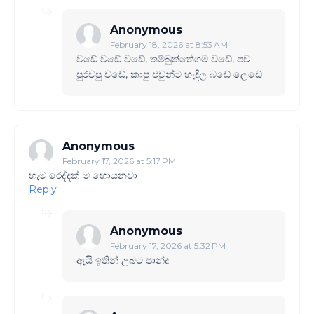
Anonymous
February 18, 2026 at 8:53 AM
වඩේ වඩේ වඩේ, තම්බුත්තේගම වඩේ, පච
පුරවපු වඩේ, කාපු එවුන්ට හැදිල බඩේ ලෙඩේ
Anonymous
February 17, 2026 at 5:17 PM
හැම රෙද්දක් ම හොයනවා
Reply
Anonymous
February 17, 2026 at 5:32 PM
ඇයි ඉතින් උබට පාන්ද