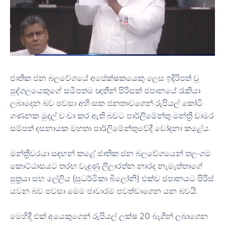
ජාතික ජන බලවේගයේ අපේක්ෂකයෙකු ලෙස ඉදිරිපත් වූ
පුද්ගලයෙකුගේ සමීපතම ඥාතීන් පිරිසක් ජපානයේ රැකියා
ලබාදෙන බව පවසා අහිංසක ජනතාවගෙන් රුපියල් කෝටි
ගණනක මුදල් වංචා කර ඇති බවට පාර්ලිමේන්තු මන්ත්‍රී චාමර
සම්පත් දසනායක මහතා පාර්ලිමේන්තුවේදී චෝදනා කළේය.
මන්ත්‍රීවරයා සඳහන් කළේ ජාතික ජන බලවේගයෙන් තලංගම
කොට්ඨාසයට තරඟ වැදුණු ලීලාරත්න නාරද නැමැත්තාගේ
පුත්‍රයා සහ ලේලිය (සුධර්මිකා බිලෝනි) එක්ව ජපානයට පිරිස්
යවන බව පවසා මෙම ජාවාරම පවත්වාගෙන යන බවයි.
මෙහිදී එක් අයෙකුගෙන් රුපියල් ලක්ෂ 20 බැගින් ලබාගෙන