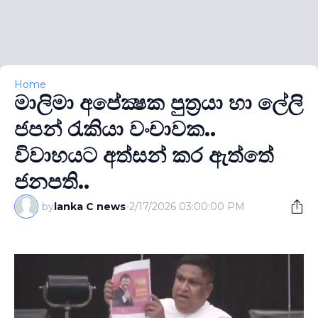
Home
මාලිමා අපේක්‍ෂක පුත‍්‍රයා හා ලේලි
ජපන් රැකියා වංචාවක..
විවාහයට අත්සන් කර ඇත්තේ
ජනපති..
by
lanka C news
-
2/17/2026 03:00:00 PM