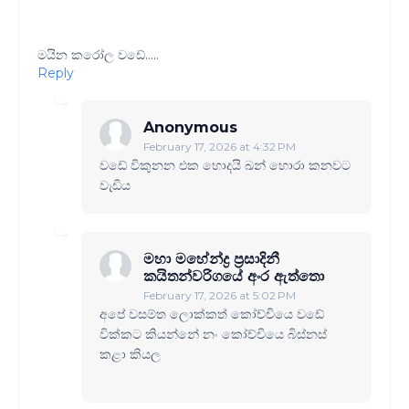
මයින කරෝල වඩේ.....
Reply
Anonymous
February 17, 2026 at 4:32 PM
වඩේ විකුනන එක හොදයි ඛන් හොරා කනවට
වැඩිය
මහා මහේන්ද්‍ර ප්‍රසාදිනී
කයිතන්වරිගයේ අංර ඇත්තො
February 17, 2026 at 5:02 PM
අපේ වසම්ත ලොක්කත් කෝච්චියෙ වඩේ
වික්කට කියන්නේ නං කෝච්චියෙ බිස්නස්
කළා කියල