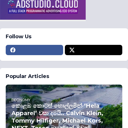
Follow Us
Popular Articles
ECONOMY
කොළඹ කොටස් හොල්ලමින් ‘Hela
Apparel’ වසා දමයි.. Calvin Klein,
Tommy Hilfiger, Michael Kors,
NEXT, Tesco මහන්නේ ඔවුන්..