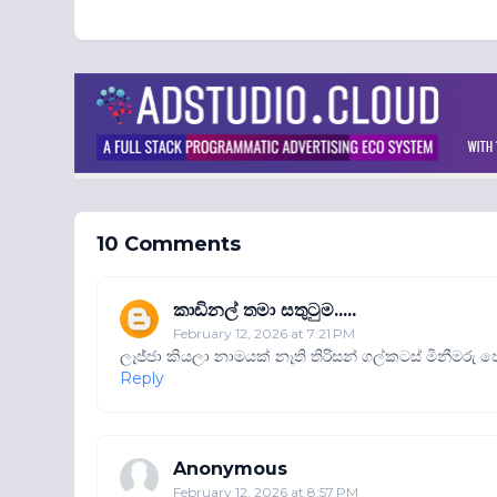
10 Comments
කාඩිනල් තමා සතුටුම.....
February 12, 2026 at 7:21 PM
ලෑජ්ජා කියලා නාමයක් නෑති තිරිසන් ගල්කටස් මිනීමරු ජ
Reply
Anonymous
February 12, 2026 at 8:57 PM