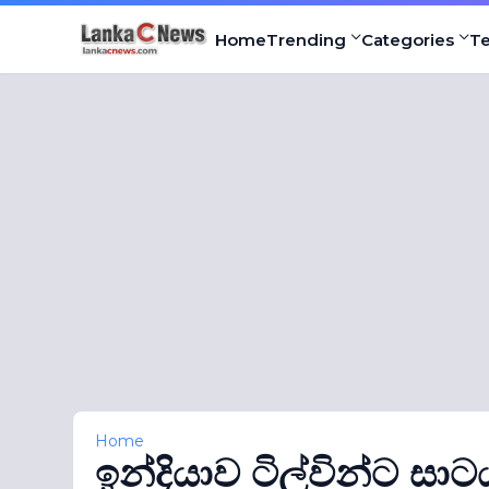
Home
Trending
Categories
T
Home
ඉන්දියාව ටිල්වින්ට සාටය