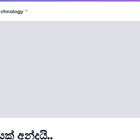
echnology
ක් අන්දයි..