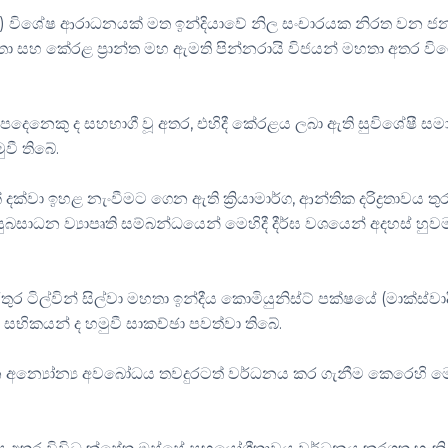
CCR) විශේෂ ආරාධනයක් මත ඉන්දියාවේ නිල සංචාරයක නිරත වන ජ
 මහතා සහ කේරළ ප්‍රාන්ත මහ ඇමති පින්නරායි විජයන් මහතා අතර ව
ිපදෙනෙකු ද සහභාගී වූ අතර, එහිදී කේරළය ලබා ඇති සුවිශේෂී සම
ුවී තිබේ.
වා ඉහළ නැංවීමට ගෙන ඇති ක්‍රියාමාර්ග, ආන්තික දරිද්‍රතාවය තු
බසාධන ව්‍යාපෘති සම්බන්ධයෙන් මෙහිදී දීර්ඝ වශයෙන් අදහස් හුව
 ටිල්වින් සිල්වා මහතා ඉන්දීය කොමියුනිස්ට් පක්ෂයේ (මාක්ස්වාද
ක සභිකයන් ද හමුවී සාකච්ඡා පවත්වා තිබේ.
අන්‍යෝන්‍ය අවබෝධය තවදුරටත් වර්ධනය කර ගැනීම කෙරෙහි මෙ