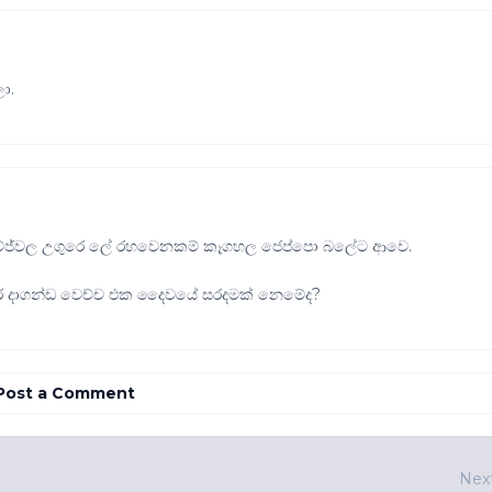
ා.
ටේජ්වල උගුරෙ ලේ රහවෙනකම් කෑගහල ජෙප්පො බලේට ආවෙ.
රේ දාගන්ඩ වෙච්ච එක දෛවයේ සරදමක් නෙමේද?
Post a Comment
Nex