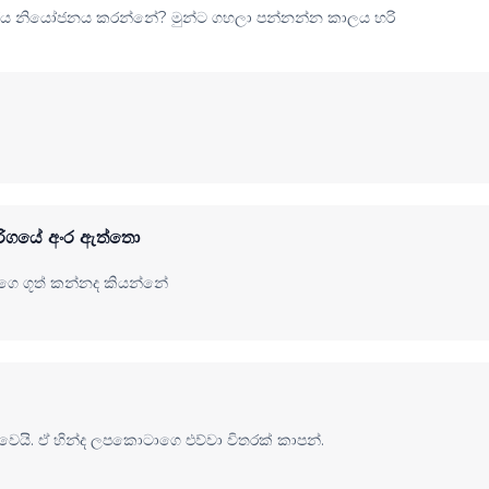
 රජය නියෝජනය කරන්නේ? මුන්ට ගහලා පන්නන්න කාලය හරි
න්වරිගයේ අංර ඇත්තො
ඨාගෙ ගූත් කන්නද කියන්නේ
ෙයි. ඒ හින්ද ලපකොටාගෙ එව්වා විතරක් කාපන්.