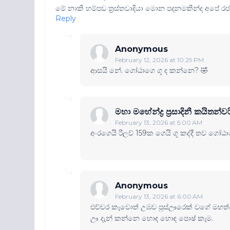
මේ නාකි හම්පඩ ත්‍රස්තවාදියා මොන පදනමකින්ද අපේ
Reply
Anonymous
February 12, 2026 at 10:29 PM
ආසයි නේ. ගෝඨාගෙ ගූ ද කන්නෙ? 🤣
මහා මහේන්ද්‍ර ප්‍රසාදිනී කයිත
February 13, 2026 at 5:00 AM
අංරගෙයි රිලව් 159ක ගෙයි ගූ කද්දී තව ගෝ
Anonymous
February 13, 2026 at 6:00 AM
එච්චර කෑවොත් උඹව පුස්ඌරෙක් වගේ මහත්ව
ඌ දැන් කන්නෙ හොඳ හොඳ පොෂ් කෑම.