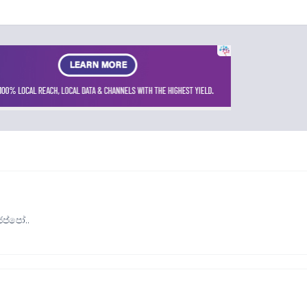
ෙප්පෝ..