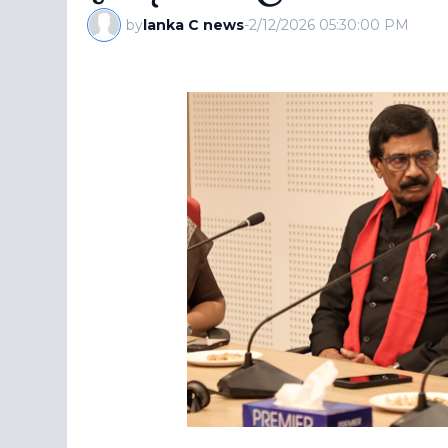
by
lanka C news
-
2/12/2026 05:30:00 PM