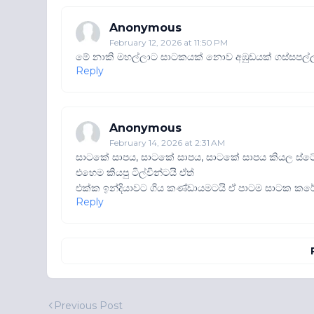
Anonymous
February 12, 2026 at 11:50 PM
මේ නාකි මහල්ලාට සාටකයක් නොව අඹුඩයක් ගස්සපල්ල
Reply
Anonymous
February 14, 2026 at 2:31 AM
සාටකේ සාපය, සාටකේ සාපය, සාටකේ සාපය කියල ස්
එහෙම කියපු ටිල්වින්ටයි ඒත්
එක්ක ඉන්දියාවට ගිය කණ්ඩායමටයි ඒ පාටම සාටක ක
Reply
Previous Post