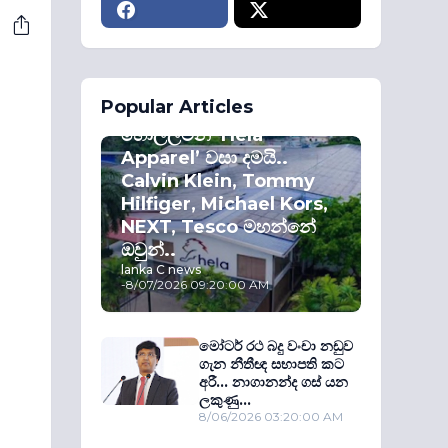
ECONOMY
Popular Articles
කොළඹ කොටස්
හොල්ලමින් ‘Hela
Apparel’ වසා දමයි..
Calvin Klein, Tommy
Hilfiger, Michael Kors,
NEXT, Tesco මහන්නේ
ඔවුන්..
lanka C news
-
8/07/2026 09:20:00 AM
මෝටර් රථ බදු වංචා නඩුව
ගැන නීතීඥ සභාපති කට
අරී... නාගානන්ද ගස් යන
ලකුණු...
8/06/2026 03:20:00 AM