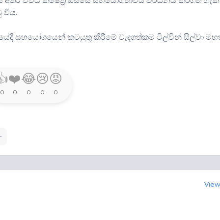
තය අතර විවිධ ක්ෂේත්‍ර ඔස්සේ සහයෝගීතාවය වර්ධනය කරගත හැකි
 විය.
යේදී සහයෝගයෙන් කටයුතු කිරීමේ වැදගත්කම ටිල්වින් සිල්වා මහ
👍
❤️
😂
😢
😡
0
0
0
0
0
View 