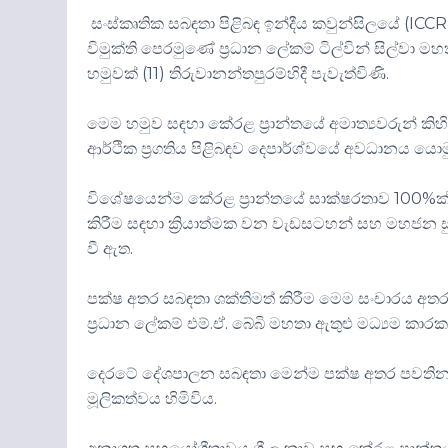
සංස්කෘතික සබඳතා පිළිබඳ ඉන්දීය කවුන්සිලයේ (I
විමුක්ති පෙරමුණේ ප්‍රධාන ලේකම් ටිල්වින් සිල්වා
හමුවක් (11) තිරුවානන්තපුරම්හිදී පැවැත්විණි.
මෙම හමුව සඳහා කේරළ ප්‍රාන්තයේ අමාත්‍යවරුන් කිහ
ආර්ථික ප්‍රගතිය පිළිබඳව දෙපාර්ශ්වයේ අවධානය යොම
විශේෂයෙන්ම කේරළ ප්‍රාන්තයේ සාක්ෂරතාව 100%ක් දක්
කිරීම සඳහා ක්‍රියාත්මක වන වැඩසටහන් සහ මහජන සු
වී ඇත.
පක්ෂ අතර සබඳතා ශක්තිමත් කිරීම මෙම සංචාරය අතරතුර
ප්‍රධාන ලේකම් එම්.ඒ. බේබි මහතා ඇතුළු මධ්‍යම කාර
දෙරටේ දේශපාලන සබඳතා මෙන්ම පක්ෂ අතර පවතින 
මූලිකත්වය හිමිවිය.