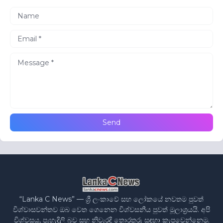
“Lanka C News” — ශ්‍රී ලංකාවේ සහ ලෝකයේ නවතම පුවත්
විශ්වාසවන්තව ඔබ වෙත ගෙනෙන විශ්වසනීය පුවත් මූලාශ්‍රයයි. අපි
විශ්වසය, පැහැදිලි බව සහ නිවැරදි තොරතුරු සඳහා කැපවෙන්නෙමු.