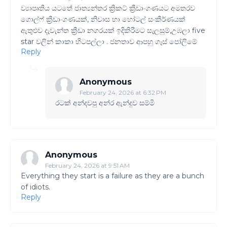
ව්‍යාපෘතිය යටතේ ජාත්‍යන්තර ක්‍රිකට් ක්‍රීඩාංගණයට අමතරව
ගොල්ෆ් ක්‍රීඩාංගණයක්, නිවාස හා හෝටල් සංකීර්ණයක්
ඇතුළුව දැවැන්ත ක්‍රීඩා නගරයක් ඉදිකිරීමට සැලසුම්,උඹලා five
star වලින් කාකා හිටපල්ලා . ජනතාව ආපහු ගෑස් පෝලිමේ
Reply
Anonymous
February 24, 2026 at 6:32 PM
රටක් අන්දවපු අන්ර ඇන්දුව සම්මි
Anonymous
February 24, 2026 at 9:51 AM
Everything they start is a failure as they are a bunch
of idiots.
Reply