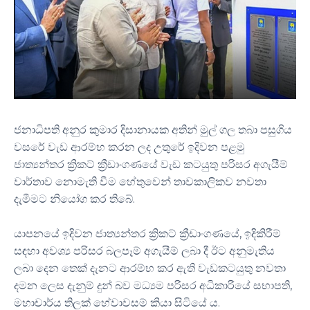
ජනාධිපති අනුර කුමාර දිසානායක අතින් මුල් ගල තබා පසුගිය
වසරේ වැඩ ආරම්භ කරන ලද උතුරේ ඉදිවන පළමු
ජාත්‍යන්තර ක්‍රිකට් ක්‍රීඩාංගණයේ වැඩ කටයුතු පරිසර අගැයීම්
වාර්තාව නොමැති වීම හේතුවෙන් තාවකාලිකව නවතා
දැමීමට නියෝග කර තිබේ.
යාපනයේ ඉදිවන ජාත්‍යන්තර ක්‍රිකට් ක්‍රීඩාංගණයේ, ඉදිකිරීම්
සඳහා අවශ්‍ය පරිසර බලපෑම් අගැයීම් ලබා දී ඊට අනුමැතිය
ලබා දෙන තෙක් දැනට ආරම්භ කර ඇති වැඩකටයුතු නවතා
දමන ලෙස දැනුම් දුන් බව මධ්‍යම පරිසර අධිකාරියේ සභාපති,
මහාචාර්ය තිලක් හේවාවසම් කියා සිටියේ ය.