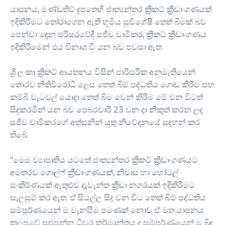
යාපනය, මණ්ඩතිව් දූපතෙහි ජාත්‍යන්තර ක්‍රිකට් ක්‍රීඩාංගණයක්
ඉදිකිරීමට තෝරාගෙන ඇති භූමිය සුවිශේෂී තෙත් බිමක් බව
පෙන්වා දෙන පරිසරවේදී සජීව චාමිකර, ක්‍රිකට් ක්‍රීඩාංගණය
ඉදිකිරීමෙන් එය විනාශ වී යන බව පවසා ඇත.
ශ්‍රී ලංකා ක්‍රිකට් ආයතනය විසින් පාරිසරික අනුමැතියෙන්
තොරව නීතිවිරෝධී ලෙස තෙත් බිම් පද්ධතිය ගොඩ කිරීම සහ
කම්බි වැටවල් යොදා තෙත් බිම වෙන් කිරීම මේ වන විටත්
සිදුකරමින් යන බව පෙබරවාරි 23 වන දා නිකුත් කරන ලද
සජීව චාමිකරගේ අත්සනින් යුතු නිවේදනයේ සඳහන් කර
තිබේ.
"මෙම ව්‍යාපෘතිය යටතේ ජාත්‍යන්තර ක්‍රිකට් ක්‍රීඩාංගණයට
අමතරව ගොල්ෆ් ක්‍රීඩාංගණයක්, නිවාස හා හෝටල්
සංකීර්ණයක් ඇතුළුව දැවැන්ත ක්‍රීඩා නගරයක් ඉදිකිරීමට
සැලසුම් කර ඇත. ඒ සියල්ල සිදු වන විට තෙත් බිම් පද්ධතිය
සම්පූර්ණයෙන් ම වැනසීම පමණක් නොව ඒ මත යාපනය
කලපුවේ සුළුපන්න ධීවර කර්මාන්තය ද සම්පූර්ණයෙන් ම බිඳ