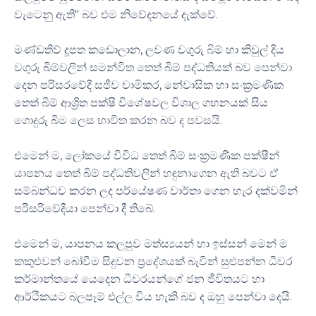
වැටෙනු ඇති" බව එම නිවේදනයේ දැක්වේ.
මණ්ඩතිව් දූපත කඩොලාන, ලවණ වගුරු බිම් හා කිවුල් දිය
වගුරු බිම්වලින් සමන්විත තෙත් බිම් පද්ධතියක් බව පෙන්වා
දෙන පරිසරවේදී සජීව චාමිකර, නේවාසික හා සංක්‍රමණික
තෙත් බිම් ආශ්‍රිත පක්ෂි විශේෂවල විශාල ගහනයක් සිය
ගොදුරු බිම ලෙස භාවිත කරන බව ද පවසයි.
එමෙන් ම, ලෝකයේ විවිධ තෙත් බිම් සංක්‍රමණික පක්ෂීන්
යාපනය තෙත් බිම් පද්ධතිවලින් හඳුනාගෙන ඇති බවට ඒ
සම්බන්ධව කරන ලද පර්යේෂණ වාර්තා ගෙන හැර දක්වමින්
පරිසරිවේදීයා පෙන්වා දී තිබේ.
එමෙන් ම, යාපනය කලපුව මත්ස්‍යයන් හා ඉස්සන් මෙන් ම
කකුළුවන් බෝවීම සිදුවන ප්‍රදේශයක් බැවින් සුළුපන්න ධීවර
කර්මාන්තයේ යෙදෙන ධීවරයන්ගේ ජන ජීවිතයට හා
ආර්ථිකයට බලපෑම් එල්ල විය හැකි බව ද ඔහු පෙන්වා දෙයි.