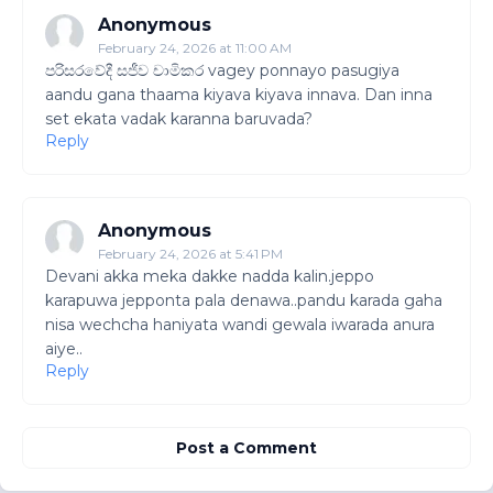
Anonymous
February 24, 2026 at 11:00 AM
පරිසරවේදී සජීව චාමිකර vagey ponnayo pasugiya
aandu gana thaama kiyava kiyava innava. Dan inna
set ekata vadak karanna baruvada?
Reply
Anonymous
February 24, 2026 at 5:41 PM
Devani akka meka dakke nadda kalin.jeppo
karapuwa jepponta pala denawa..pandu karada gaha
nisa wechcha haniyata wandi gewala iwarada anura
aiye..
Reply
Post a Comment