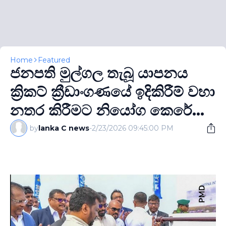
Home
Featured
ජනපති මුල්ගල තැබූ යාපනය
ක්‍රිකට් ක්‍රීඩාංගණයේ ඉදිකිරීම් වහා
නතර කිරීමට නියෝග කෙරේ...
by
lanka C news
-
2/23/2026 09:45:00 PM