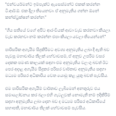
"එන්වයර්මන්ට් ඉම්පැක්ට් ඇසෙස්මන්ට් එකක් කරන්න
ටී.ආර්.ඕ. එක දීලා තියෙනවා. ඒ අනුමැතිය ගන්න ඕනේ
කන්ස්ට්‍රක්ෂන් කරන්න."
"ගිය සතියේ වගේ අපිට ආරංචියක් ආවා වැඩ කරනවා කියලා.
වැඩ කරනවා නම් කරන්න එපා කියලා යවලා තියෙන්නේ."
පාරිසරික අගැයීම සිදුකිරීමට අවශ්‍ය අනුමැතිය ලබා දී ඇති බව
පැවසූ මහාචාර්ය තිලක් හේවාවසම්, ඒ අනුව උපරිම වසර
දෙකක පමණ කාලයක් සඳහා එම අනුමැතිය වලංගු බවත් ඊට
පෙර අදාළ අගැයීම සිදුකර පරිසර වාර්තාව අනුමැතිය සඳහා
මධ්‍යම පරිසර අධිකාරිය වෙත යොමු කළ යුතු බවත් පැවසීය.
එම පාරිසරික අගැයීම් වාර්තාව ලැබීමෙන් අනතුරුව එය ​
සමාලෝචනය කර බලා එහි ගැටලුවක් නොමැති නම් ඉදිකිරීම්
සඳහා අනුමැතිය ලබා දෙන බව ද මධ්‍යම පරිසර අධිකාරියේ
සභාපති, මහාචාර්ය තිලක් හේවාවසම් පැවසීය.