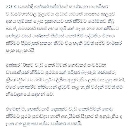
2014 වසරේදී එක්සත් ජතීන්ගේ සංවර්ධන හා පරිසර
වැඩසටහන්වල මූල්‍යමය ආධාර යටතේ යාපනය කලපුව
අභය භූමියක් ලෙස ප්‍රකාශයට පත් කිරීමට යෝජිතව තිබූ
බවත්, මෙතෙක් එසේ අභය භූමියක් ලෙස නම් නොකිරීමට
හේතුව වසර ගණනක් තිස්සේ තෙත් බිම් පද්ධතිය විනාශ
කිරීමට පිඹුරුපත් සකසා තිබීම විය හැකි බවත් සජීව චාමිකර
සැක පළ කරයි.
අක්කර 10කට වැඩි තෙත් බිමක් ගොඩකර සංවර්ධන
ව්‍යාපෘතියක් කිරීමට ප්‍රථමයෙන් පරිසර බලපෑම් තක්සේරු
ක්‍රියාවලියට යටත්ව පූර්ව ලිඛිත අනුමැතිය ලබා ගත යුතු බවත්,
එසේ නොකරීම නීතියෙන් දඬුවම් කළ හැකි වරදක් බවත් එම
නිවේදනයේ සඳහන් වේ.
එමෙන් ම, හෙක්ටයාර් දෙකකට වැඩි තෙත් බිමක් ගොඩ
කිරීමට ප්‍රථම පුරාවිද්‍යා හානි අගැයීමක් සිදුකර ඒ අනුමැතිය ද
ලබා ගත යුතු බව සජීව චාමිකර පවසයි.