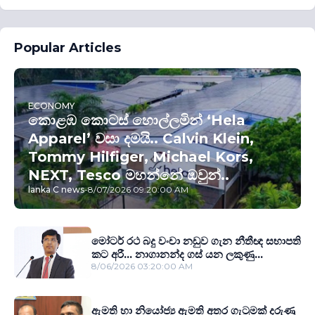
Popular Articles
ECONOMY
කොළඹ කොටස් හොල්ලමින් ‘Hela
Apparel’ වසා දමයි.. Calvin Klein,
Tommy Hilfiger, Michael Kors,
NEXT, Tesco මහන්නේ ඔවුන්..
lanka C news
-
8/07/2026 09:20:00 AM
මෝටර් රථ බදු වංචා නඩුව ගැන නීතීඥ සභාපති
කට අරී... නාගානන්ද ගස් යන ලකුණු...
8/06/2026 03:20:00 AM
ඇමති හා නියෝජ්‍ය ඇමති අතර ගැටුමක් දරුණු