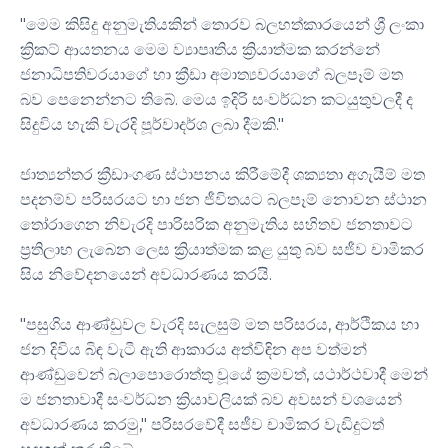
"මෙම කිසිදු අනුමැතියකින් තොරව බලහත්කාරයෙන් ශ්‍රී ලංකා
ක්‍රිකට් ආයතනය මෙම ව්‍යාපෘතිය ක්‍රියාත්මක කරන්නේ
ජනාධිපතිවරයාගේ හා ක්‍රීඩා අමාත්‍යවරයාගේ බලපෑම් මත
බව පෙනෙන්නට තිබේ. මෙය ඉදිරි සංවර්ධන කටයුතුවලදී ද
සිදුවිය හැකි වැරදි පූර්වාදර්ශ ලබා දීමකි."
ජාත්‍යන්තර ක්‍රීඩාංගණ ස්ථාපනය කිරීමේදී ශක්‍යතා අගැයීම් මත
පදනම්ව පරිසරයට හා ජන ජීවිතයට බලපෑම් නොවන ස්ථාන
තෝරාගෙන නිවැරදි පාරිසරික අනුමැතිය සහිතව ජනතාවට
ප්‍රතිලාභ ලැබෙන ලෙස ක්‍රියාත්මක කළ යුතු බව සජීව චාමිකර
සිය නිවේදනයෙන් අවධාරණය කරයි.
"පසුගිය ආණ්ඩුවල වැරදි සැලසුම් මත පරිසරය, ආර්ථිකය හා
ජන දිවිය බිඳ වැටී ඇති ආකාරය අත්විඳින අප වත්මන්
ආණ්ඩුවෙන් බලාපොරොත්තු වූයේ ක්‍රමවත්, යථාර්ථවාදී මෙන්
ම ජනතාවාදී සංවර්ධන ක්‍රියාවලියක් බව අවසන් වශයෙන්
අවධාරණය කරමු," පරිසරවේදී සජීව චාමිකර වැඩිදුටත්