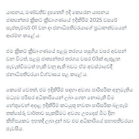
යාපනය, මණ්ඩතිව් දූපතෙහි ඉදි කෙරෙන යාපනය
ජාත්‍යන්තර ක්‍රිකට් ක්‍රීඩාංගණයේ ඉදිකිරීම් 2025 වසරේ
සැප්තැම්බර් 01 වන දා ජනාධිපතිවරයාගේ ප්‍රධානත්වයෙන්
ආරම්භ කළේ ය.
එම ක්‍රිකට් ක්‍රීඩාංගණයේ පළමු තරගය පසුගිය වසර අවසන්
වන විටත්, පළමු ජාත්‍යන්තර තරගය වසර 03ක් ඇතුළත
පැවැත්වීමටත් හැකි වනු ඇති බවට ඒම අවස්ථාවේදී
ජනාධිපතිවරයා විශ්වාසය පළ කළේ ය.
කෙසේ වෙතත්, එම ඉදිකිරීම් සඳහා අවශ්‍ය පාරිසරික අනුමැතිය
මධ්‍යම පරිසර අධිකාරියෙන් ලබා ගෙන නොමැති වීම
හේතුවෙන් අදාළ ඉදිකිරීම් කටයුතු නවතා පාරිසරික බලපෑම්
තක්සේරු වාර්තාව සැකසීමට අවශ්‍ය උපදෙස් මීට දින
කිහිපයකට ඉහතදී ලබා දුන් බව එම අධිකාරියේ සභාපතිවරයා
පැවසීය.