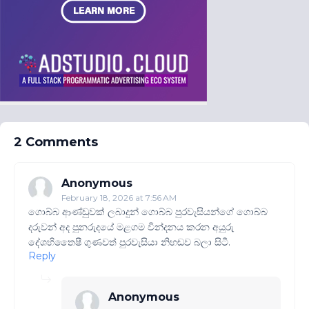
2 Comments
Anonymous
February 18, 2026 at 7:56 AM
ගොබ්බ ආණ්ඩුවක් ලබාදුන් ගොබ්බ පුරවැසියන්ගේ ගොබ්බ
දරුවන් අද පුනරුදයේ මළගම වින්දනය කරන අයුරු
දේශහිතෛෂී ගුණවත් පුරවැසියා නිහඬව බලා සිටී.
Reply
Anonymous