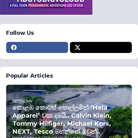
Follow Us
Popular Articles
ECONOMY
කොළඹ කොටස් හොල්ලමින් ‘Hela
Apparel’ වසා දමයි.. Calvin Klein,
Tommy Hilfiger, Michael Kors,
NEXT, Tesco මහන්නේ ඔවුන්..
lanka C news
-
8/07/2026 09:20:00 AM