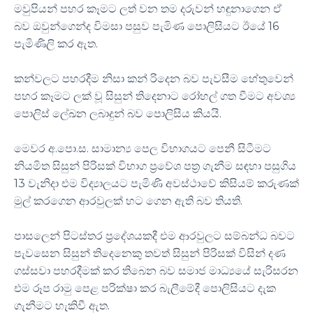
මවුපියන් පහර කෑමට ලත් වන තම දරුවන් හඳුනාගෙන ඒ
බව ඔවුන්ගෙන්ද විමසා පසුව පැමිණ පොලිසියට ඊයේ 16
පැමිණිලි කර ඇත.
කන්වලට පහරදීම නිසා කන් රිදෙන බව පැවසීම හේතුවෙන්
පහර කෑමට ලක් වූ සිසුන් තිදෙනාට රෝහල් ගත වීමට අවශ්‍ය
පොලිස් ලේඛන ලබාදුන් බව පොලිසිය කියයි.
මෙවර අ.පො.ස. සාමාන්‍ය පෙල විභාගයට පෙනී සිටීමට
නියමිත සිසුන් පිරිසක් විභාග ප්‍රවේශ පත්‍ර ගැනීම සඳහා පසුගිය
13 වැනිදා එම විද්‍යාලයට පැමිණි අවස්ථාවේ කිසියම් කරුණක්
මුල් කරගෙන ආරවුලක් හට ගෙන ඇති බව තියති.
පාසලෙන් පිටස්තර ප්‍රදේශයකදී එම ආරවුලට සම්බන්ධ බවට
පැවසෙන සිසුන් තිදෙනෙකු තවත් සිසුන් පිරිසක් විසින් දණ
ගස්සවා පහරදීමක් කර තිබෙන බව සමාජ මාධ්‍යයේ සැරිසරන
එම රූප රාමු පෙළ පරික්ෂා කර බැලීමේදී පොලිසියට දැක
ගැනීමට හැකිවී ඇත.