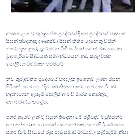
ගම්පොළ නව කුරුඳුවත්ත ප්‍රදේශයේදී එම ප්‍රදේශයේ පාසලක
සිසුන් තිදෙනකු දණගස්වා සිසුන් කිහිප දෙනෙකු විසින්
පහරදෙන අයුරු දැක්වෙන වීඩියෝවක් සමාජ මාධ්‍ය වෙත
මුදාහැරීමේ සිද්ධියක් සම්බන්ධයෙන් නව කුරුඳුවත්ත
පොලිසිය විමර්ශන පවත්වයි.
නව කුරුඳුවත්ත ප්‍රදේශයේ පාසලක ඉගෙනුම ලබන සිසුන්
පිරිසක් මෙම පහරදීම කර තිබෙන බවට මේ වන විටත්
හඳුනාගෙන ඇතැයි පොලිස් ආරංචි මාර්ග තොරතුරු
අනාවරණය කළේය.
පහර කෑමට ලක් වූ සිසුන් තිදෙනා මේ පිළිබඳව මවුපියන්ට
නොදන්නවා එය රහසක් වශයෙන් තබාගෙන සිටියත් මෙම
පහර දීමේ සිද්ධියේ රූප රාමු සමාජ මාධ්‍යවල සැරිසැරීම නිසා