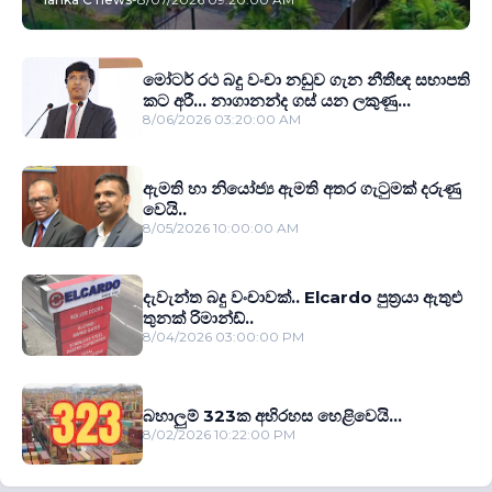
මෝටර් රථ බදු වංචා නඩුව ගැන නීතීඥ සභාපති
කට අරී... නාගානන්ද ගස් යන ලකුණු...
8/06/2026 03:20:00 AM
ඇමති හා නියෝජ්‍ය ඇමති අතර ගැටුමක් දරුණු
වෙයි..
8/05/2026 10:00:00 AM
දැවැන්ත බදු වංචාවක්.. Elcardo පුත‍්‍රයා ඇතුළු
තුනක් රිමාන්ඩ්..
8/04/2026 03:00:00 PM
බහාලුම් 323ක අභිරහස හෙළිවෙයි...
8/02/2026 10:22:00 PM