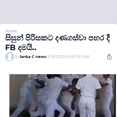
Home
සිසුන් පිරිසකට දණගස්වා පහර දී
FB දමයි..
by
lanka C news
-
2/18/2026 05:50:00 AM