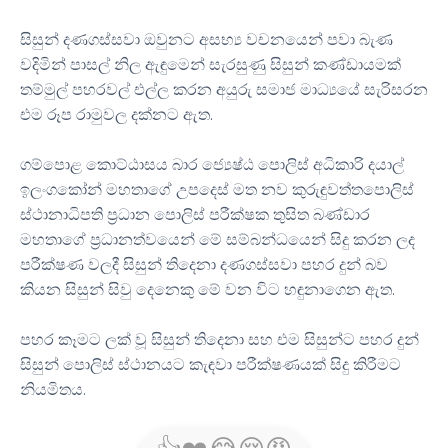
සිසුන් දණගස්සවා ඔවුනට අසභ්‍ය වචනයෙන් පවා බැණ
වදිමින් පාසල් නිල ඇඳුමෙන් සැරසුණු සිසුන් කණ්ඩායමක්
තම්මුල් පහරවල් එල්ල කරන අයුරු සමාජ මාධ්‍යයේ සැරිසරන
එම රූප රාමුවල දක්නට ඇත.
ගම්පොළ කොට්ඨාසය බාර ජ්‍යෙෂ්ඨ පොලිස් අධිකාරි දයාල්
ඉලංගකෝන් මහතාගේ උපදෙස් මත නව කුරුඳුවත්තපොලිස්
ස්ථානාධිපති ප්‍රධාන පොලිස් පරීක්ෂක තුසිත බණ්ඩාර
මහතාගේ ප්‍රධානත්වයෙන් මේ සම්බන්ධයෙන් සිදු කරන ලද
පරීක්ෂණ වලදී සිසුන් තිදෙනා දණගස්සවා පහර දුන් බව
කියන සිසුන් සිවු දෙනෙකු මේ වන විට හඳුනාගෙන ඇත.
පහර කෑමට ලක් වූ සිසුන් තිදෙනා සහ එම සිසුන්ට පහර දුන්
සිසුන් පොලිස් ස්ථානයට කැඳවා පරීක්ෂණයක් සිදු කිරීමට
නියමිතය.