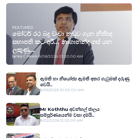
FEATURED
මෝටර් රථ බදු වංචා නඩුව ගැන නීතීඥ
සභාපති කට අරී... නාගානන්ද ගස් යන
ලකුණු...
lanka C news
-
8/06/2026 03:20:00 AM
ඇමති හා නියෝජ්‍ය ඇමති අතර ගැටුමක් දරුණු
වෙයි..
8/05/2026 10:00:00 AM
Mr Koththu අවන්හල් ජාලය
සම්පූර්ණයෙන්ම වසා දමයි..
8/02/2026 12:02:00 AM