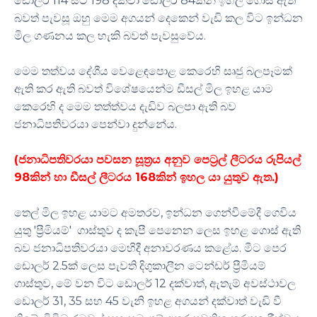
ඩොලර් 114 සිට 198 දක්වා ඩොලර් 84කින් ඉහල ගොස් ඇති
බවත් පැවසූ ඔහු මෙම අගයන් දෙකෙන් වැඩි කල විට ඉන්ධන
මිල ගණනය කල හැකි බවත් පැවසුවේය.
මෙම තත්වය දේශීය වෙළෙඳපොළ කෙරෙහි සෘජු බලපෑමක්
ඇති කර ඇති බවත් විශේෂයෙන්ම ඩීසල් මිල ඉහළ යාම
කෙරෙහි ද මෙම තත්ත්වය දැඩිව බලපා ඇති බව
ජනාධිපතිවරයා පෙන්වා දුන්නේය.
(ජනාධිපතිවරයා පවසන සූත‍්‍රය අනුව පෙට‍්‍රල් ලීටරය රුපියල්
98කින් හා ඩීසල් ලීටරය 168කින් ඉහල යා යුතුව ඇත.)
තෙල් මිල ඉහළ යාමට අමතරව, ඉන්ධන ගෙන්වීමේදී ගෙවිය
යුතු 'ප්‍රීමියම්' ගාස්තුව ද කැපී පෙනෙන ලෙස ඉහළ ගොස් ඇති
බව ජනාධිපතිවරයා මෙහිදී අනාවරණය කළේය. මීට පෙර
ඩොලර් 2.5ක් ලෙස පැවති දිගුකාලීන ටෙන්ඩර් ප්‍රීමියම්
ගාස්තුව, මේ වන විට ඩොලර් 12 දක්වාත්, ඇතැම් අවස්ථාවල
ඩොලර් 31, 35 සහ 45 වැනි ඉහළ අගයන් දක්වාත් වැඩි වී