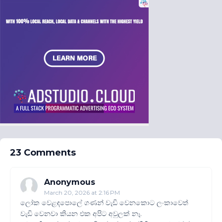
23 Comments
Anonymous
March 20, 2026 at 2:16 PM
ලෝක වෙළඳපොලේ ගණන් වැඩි වෙනකොට ලංකාවෙත්
වැඩි වෙනවා කියන එක අපිට අවුලක් නෑ.