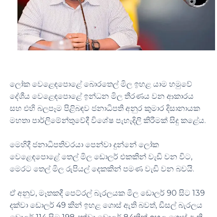
ලෝක වෙළෙඳපොළේ බොරතෙල් මිල ඉහළ යාම හමුවේ
දේශීය වෙළෙඳපොළේ ඉන්ධන මිල තීරණය වන ආකාරය
සහ එහි බලපෑම පිළිබඳව ජනාධිපති අනුර කුමාර දිසානායක
මහතා පාර්ලිමේන්තුවේදී විශේෂ පැහැදිලි කිරීමක් සිදු කළේය.
මෙහිදී ජනාධිපතිවරයා පෙන්වා දුන්නේ ලෝක
වෙළෙඳපොළේ තෙල් මිල ඩොලර් එකකින් වැඩි වන විට,
මෙරට තෙල් මිල රුපියල් දෙකකින් පමණ වැඩි වන බවයි.
ඒ අනුව, මෑතකදී පෙට්රල් බැරලයක මිල ඩොලර් 90 සිට 139
දක්වා ඩොලර් 49 කින් ඉහළ ගොස් ඇති බවත්, ඩීසල් බැරලය