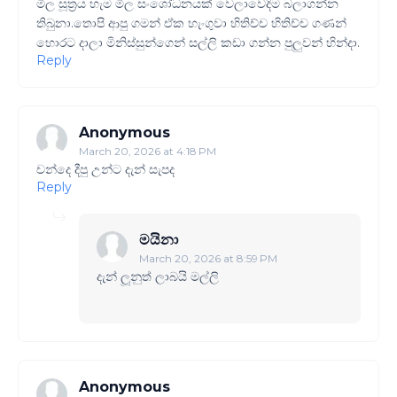
මිල සූත්‍රය හැම මිල සංශෝධනයක් වෙලාවෙදිම බලාගන්න
තිබුනා.තොපි ආපු ගමන් ඒක හැංගුවා හිතිච්ච හිතිච්ච ගණන්
හොරට දාලා මිනිස්සුන්ගෙන් සල්ලි කඩා ගන්න පුලුවන් හින්දා.
Reply
Anonymous
March 20, 2026 at 4:18 PM
චන්දෙ දීපු උන්ට දැන් සැපද
Reply
මයිනා
March 20, 2026 at 8:59 PM
දැන් ලූනුත් ලාබයි මල්ලි
Anonymous