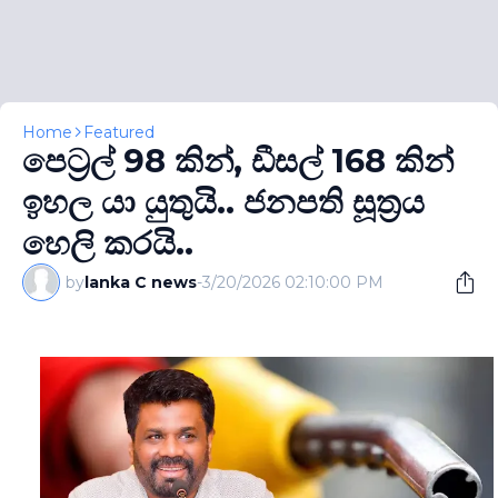
Home
Featured
පෙට‍්‍රල් 98 කින්, ඩීසල් 168 කින්
ඉහල යා යුතුයි.. ජනපති සූත‍්‍රය
හෙලි කරයි..
by
lanka C news
-
3/20/2026 02:10:00 PM