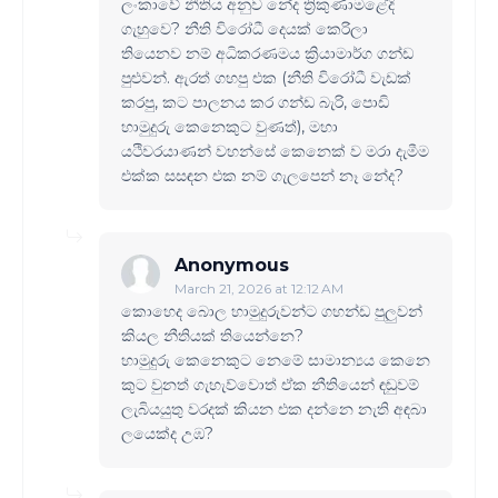
ලංකාවේ නීතිය අනුව නේද ත්‍රිකුණාමළේදි
ගැහුවෙ? නීති විරෝධී දෙයක් කෙරිලා
තියෙනව නම් අධිකරණමය ක්‍රියාමාර්ග ගන්ඩ
පුළුවන්. ඇරත් ගහපු එක (නීති විරෝධී වැඩක්
කරපු, කට පාලනය කර ගන්ඩ බැරි, පොඩි
හාමුදුරු කෙනෙකුට වුණත්), මහා
යථිවරයාණන් වහන්සේ කෙනෙක් ව මරා දැමීම
එක්ක සසඳන එක නම් ගැලපෙන් නෑ නේද?
Anonymous
March 21, 2026 at 12:12 AM
කොහෙද බොල හාමුදුරුවන්ට ගහන්ඩ පුලුවන්
කියල නීතියක් තියෙන්නෙ?
හාමුදුරු කෙනෙකුට නෙමේ සාමාන්‍යය කෙනෙ
කුට වුනත් ගැහැව්වොත් ඒක නීතියෙන් ඳඬුවම්
ලැබියයුතු වරදක් කියන එක දන්නෙ නැති අඳබා
ලයෙක්ද උඹ?