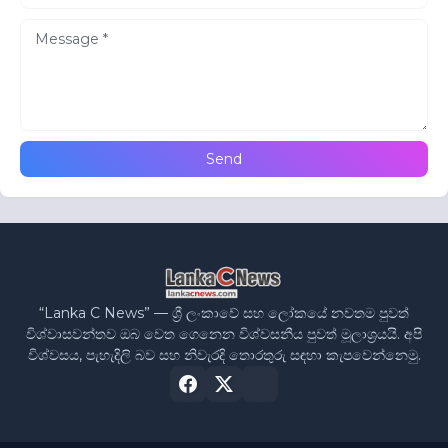
“Lanka C News” — ශ්‍රී ලංකාවේ සහ ලෝකයේ නවතම පුවත්
විශ්වාසවන්තව ඔබ වෙත ගෙනෙන විශ්වසනීය පුවත් මූලාශ්‍රයයි. අපි
විශ්වසය, පැහැදිලි බව සහ නිවැරදි තොරතුරු සඳහා කැපවෙන්නෙමු.