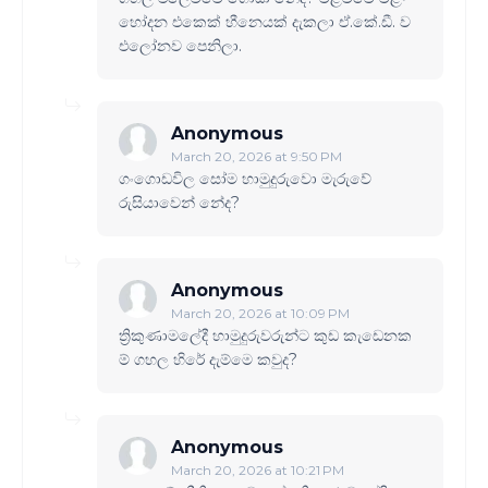
හෝදන එකෙක් හීනෙයක් දැකලා ඒ.කේ.ඩී. ව
එලෝනව පෙනිලා.
Anonymous
March 20, 2026 at 9:50 PM
ගංගොඩවිල සෝම හාමුදුරුවො මැරුවේ
රුසියාවෙන් නේද?
Anonymous
March 20, 2026 at 10:09 PM
ත්‍රිකුණාමලේදී හාමුදුරුවරුන්ට කුඩ කැඩෙනක
ම් ගහල හිරේ දැම්මෙ කවුද?
Anonymous
March 20, 2026 at 10:21 PM