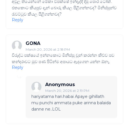
අවුල තියෙන්නේ මේකා විපක්ෂේ ඉන්දැද්දී දීපු පොර ටෝක්.
එතකොට කියපුව දැන් බොරු කියල පිළිගන්නවද? මිනිස්සුන්ව
රැවට්ටුව කියල පිළිගන්නවද?
Reply
GONA
March 20, 2026 at 2:18 PM
විරුද්ධ පක්ෂයේ ඉන්නකොට මිනිස්සු චූන් කරන්න කිව්ව පච
කන්දරාවට මූව පණ පිටින්ම අපායට ඇදගෙන යන්න ඕනැ.
Reply
Anonymous
March 20, 2026 at 2:19 PM
hariyatama hari.habai Apaye gihillath
mu punchi ammata puke arinna balaida
danne ne..LOL