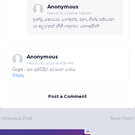
Anonymous
March 21, 2026 at 1:16 AM
හුන්ඩු කොටාව හෝදන්ඩ ඕනෑ හින්ද පතිරෙන
යා අලුතෙන් නීති හඳනවා. නොඳකින්!
Anonymous
March 20, 2026 at 6:59 PM
Guys - ඔබ දුක්විදින අවසාන පෝය
Reply
Post a Comment
Previous Post
Next Post