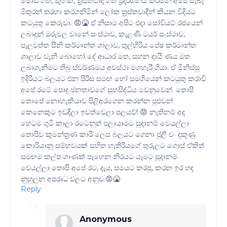
මෝඩ ගති, කුහක, ත්‍රස්තවාදී ගති ප්‍රදර්ශනය කරමින් අපේ සැබෑ
මිතුරන් තරහා කරගනිමින් ලෝක ත්‍රස්තවාදීන් කියන විදියට
කටයුතු කෙරුවා. 😡🤮 ඒ නිසාම අපිට එදා සෝවියට් රජයෙන්
ලබාදුන් ඔරුවල වානේ සංස්ථාව, කැළණි ටයර් සංස්ථාව,
පැලවත්ත සීනි කර්මාන්ත ශාලාව, තුල්හිරිය පේෂ කර්මාන්ත
ශාලාව වැනි බොහෝ දේ ආධාර මත, සහන දායි ණය මත
ලබාගැනීමට තිබූ ස්වර්ණමය අවස්ථා මගහැරී ගියා. ඒ මිනිස්සු
ඉදිරියට බලයට එන පිරිස සමඟ හෝ සමගියෙන් කටයුතු කරාවි
අපේ රටේ පොදු ජනතාවගේ සුභසිද්ධිය වෙනුවෙන්. තොපි
තොපේ නොහැකියාව පිළිඅරගෙන කරන්න පුළුවන්
කෙනෙකුට ඉඩදීලා ඉවත්වෙලා පලයව්! 😡 නැතිනම් අද
හෙටම ගුටි කාලා රටෙනුත් පලායාමට සූදානම් වෙයල්ලා
තොපිව කුමන්ත්‍රණ කාරී ලෙස බලයට ගෙනා ජූලී චං දකුණු
කොරියානු සම්භවයක් සහිත හැතිරියගේ තුරුලට ගොස් ඒකිත්
සමඟම කල්ප ගාණක් පැහෙන නිරයට යෑමට සූදානම්
වෙයල්ලා තොපි අපේ රට, දැය, සමයට කරපු, කරන ඉර හඳ
නුහුලන අපරාධ වලට අනුව.😡🤮
Reply
Anonymous