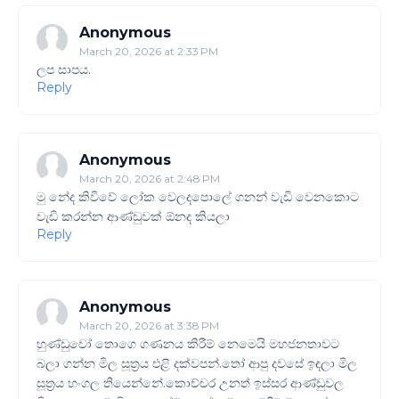
Anonymous
March 20, 2026 at 2:33 PM
ලප සාපය.
Reply
Anonymous
March 20, 2026 at 2:48 PM
මු නේද කිවිවේ ලෝක වෙලදපොලේ ගනන් වැඩි වෙනකොට
වැඩි කරන්න ආණ්ඩුවක් ඕනද කියලා
Reply
Anonymous
March 20, 2026 at 3:38 PM
හුණ්ඩුවෝ තොගෙ ගණනය කිරීම් නෙමෙයි මහජනතාවට
බලා ගන්න මිල සූත්‍රය එළි දක්වපන්.තෝ ආපු දවසේ ඉඳලා මිල
සූත්‍රය හංගල තියෙන්නේ.කොච්චර උනත් ඉස්සර ආණ්ඩුවල