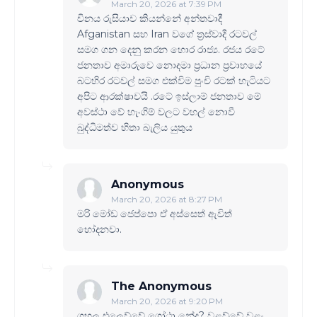
March 20, 2026 at 7:39 PM
චිනය රුසියාව කියන්නේ අන්තවාදී
Afganistan සහ Iran වගේ ත්‍රස්වාදී රටවල්
සමග ගන දෙනු කරන හොර රාජ්‍ය. රජය රටේ
ජනතාව අමාරුවෙ නොදමා ප්‍රධාන ප්‍රවාහයේ
බටහිර රටවල් සමග එක්විම පුංචි රටක් හැටියට
අපිට ආරක්ෂාවයි .රටේ ඉස්ලාම් ජනතාව මේ
අවස්ථා වේ හැංගිම් වලට වහල් නොවී
බුද්ධිමත්ව හිතා බැලිය යුතුය
Anonymous
March 20, 2026 at 8:27 PM
මරි මෝඩ ජෙප්පො ඒ අස්සෙත් ඇවිත්
හෝදනවා.
The Anonymous
March 20, 2026 at 9:20 PM
ගහල එලෙව්වේ ගෝඨා නේද? වළව්වේ වළං