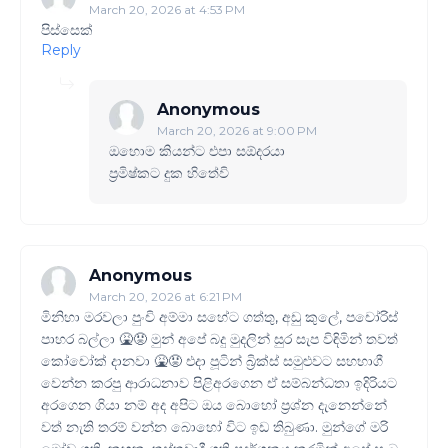
March 20, 2026 at 4:53 PM
පිස්සෙක්
Reply
Anonymous
March 20, 2026 at 9:00 PM
ඔහොම කියන්ට එපා සඕදරයා
ප්‍රමිෂ්කට දුක හිතේවි
Anonymous
March 20, 2026 at 6:21 PM
මිනිහා මරවලා පුංචි අම්මා සහේට ගත්තු, අඩු කුලේ, පචෝරිස්
පාහර බල්ලා 🤮😡 මුන් අපේ බදු මුදලින් සුර සැප විඳිමින් තවත්
කෝචෝක් දානවා 🤮😡 එදා පූටින් බ්‍රික්ස් සමුළුවට සහභාගී
වෙන්න කරපු ආරාධනාව පිළිඅරගෙන ඒ සම්බන්ධතා ඉදිරියට
අරගෙන ගියා නම් අද අපිට ඔය බොහෝ ප්‍රශ්න දැනෙන්නේ
වත් නැති තරම් වන්න බොහෝ විට ඉඩ තිබුණා. මුන්ගේ මරි