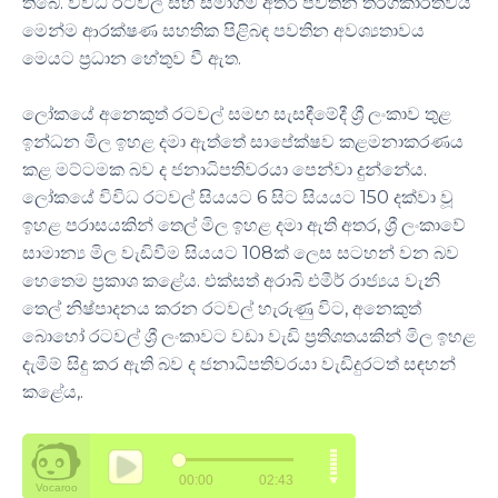
තිබේ. විවිධ රටවල් සහ සමාගම් අතර පවතින තරගකාරීත්වය
මෙන්ම ආරක්ෂණ සහතික පිළිබඳ පවතින අවශ්‍යතාවය
මෙයට ප්‍රධාන හේතුව වී ඇත.
ලෝකයේ අනෙකුත් රටවල් සමඟ සැසඳීමේදී ශ්‍රී ලංකාව තුළ
ඉන්ධන මිල ඉහළ දමා ඇත්තේ සාපේක්ෂව කළමනාකරණය
කළ මට්ටමක බව ද ජනාධිපතිවරයා පෙන්වා දුන්නේය.
ලෝකයේ විවිධ රටවල් සියයට 6 සිට සියයට 150 දක්වා වූ
ඉහළ පරාසයකින් තෙල් මිල ඉහළ දමා ඇති අතර, ශ්‍රී ලංකාවේ
සාමාන්‍ය මිල වැඩිවීම සියයට 108ක් ලෙස සටහන් වන බව
හෙතෙම ප්‍රකාශ කළේය. එක්සත් අරාබි එමීර් රාජ්‍යය වැනි
තෙල් නිෂ්පාදනය කරන රටවල් හැරුණු විට, අනෙකුත්
බොහෝ රටවල් ශ්‍රී ලංකාවට වඩා වැඩි ප්‍රතිශතයකින් මිල ඉහළ
දැමීම් සිදු කර ඇති බව ද ජනාධිපතිවරයා වැඩිදුරටත් සඳහන්
කළේය,.