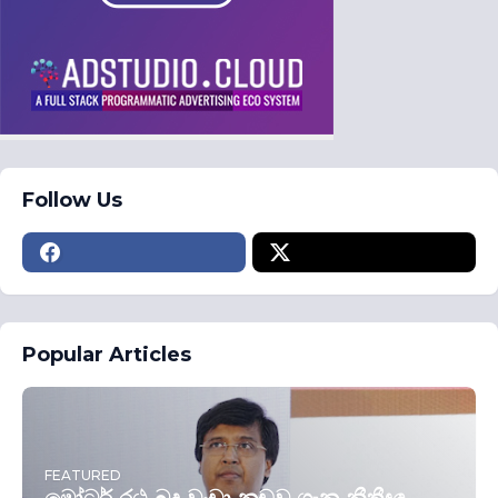
Follow Us
Popular Articles
FEATURED
මෝටර් රථ බදු වංචා නඩුව ගැන නීතීඥ