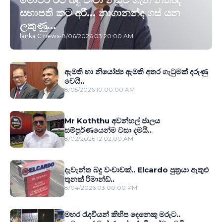
සභාපති කට අරී... නාගානන්ද ගස් යන
ලකුණු...
lanka C news
-
8/06/2026 03:20:00 AM
ඇමති හා නියෝජ්‍ය ඇමති අතර ගැටුමක් දරුණු
වෙයි..
8/05/2026 10:00:00 AM
Mr Koththu අවන්හල් ජාලය
සම්පූර්ණයෙන්ම වසා දමයි..
8/02/2026 12:02:00 AM
දැවැන්ත බදු වංචාවක්.. Elcardo පුත‍්‍රයා ඇතුළු
තුනක් රිමාන්ඩ්..
8/04/2026 03:00:00 PM
මහර රැදවියන් කිහිප දෙනෙකු මරුට..