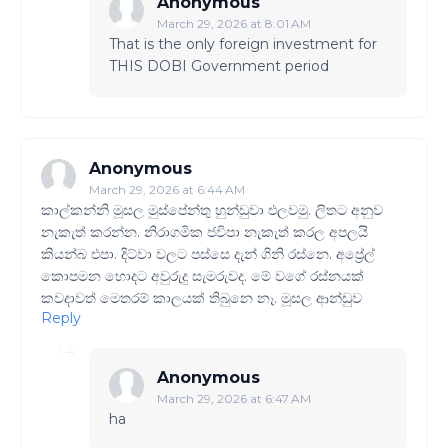
Anonymous
March 29, 2026 at 8:01 AM
That is the only foreign investment for
THIS DOBI Government period
Anonymous
March 29, 2026 at 6:44 AM
කාල්කන්නි මූසල මුස්පේන්තු හුන්ඩුවා එලවමු. ලිතට අනුව
නැකැත් කරන්න. නිරාගමික ජවිපා නැකැත් කරල අපලයි
කියන්බ එපා. දිට්වා වලට පස්සෙ දැන් ගිනි රස්නෙ. අප්‍රේල්
කොපමන හොදට අවුරුදු සැමරුවද. මේ වගේ රස්නයක්
කවදාවත් මෙතරම් කාලයක් තිබුනෙ නෑ. මූසල ආන්ඩුව
Reply
Anonymous
March 29, 2026 at 6:47 AM
ha