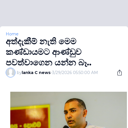
Home
අත්දැකීම් නැති මෙම
කණ්ඩායමට ආණ්ඩුව
පවත්වාගෙන යන්න බෑ..
by
lanka C news
-
3/29/2026 05:50:00 AM