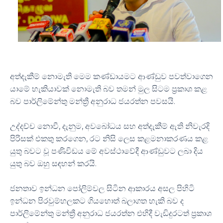
අත්දැකීම් නොමැති මෙම කණ්ඩායමට ආණ්ඩුව පවත්වාගෙන
යාමේ හැකියාවක් නොමැති බව තමන් මුල සිටම ප්‍රකාශ කළ
බව පාර්ලිමේන්තු මන්ත්‍රී අනුරාධ ජයරත්න පවසයි.
උද්දච්ච නොවී, දැනුම, අවබෝධය සහ අත්දැකීම් ඇති නිවැරදි
පිරිසක් එකතු කරගෙන, රට නිසි ලෙස කළමනාකරණය කළ
යුතු බවට වූ පණිවිඩය මේ අවස්ථාවේදී ආණ්ඩුවට ලබා දිය
යුතු බව ඔහු සඳහන් කරයි.
ජනතාව ඉන්ධන පෝලිම්වල සිටින ආකාරය අසල පිහිටි
ඉන්ධන පිරවුම්හලකට ගියහොත් බලාගත හැකි බව ද
පාර්ලිමේන්තු මන්ත්‍රී අනුරාධ ජයරත්න එහිදී වැඩිදුරටත් ප්‍රකාශ