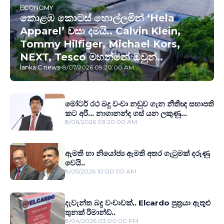
ECONOMY
කොළඹ කොටස් හොල්ලමින් ‘Hela
Apparel’ වසා දමයි.. Calvin Klein,
Tommy Hilfiger, Michael Kors,
NEXT, Tesco මහන්නේ ඔවුන්..
lanka C news
-
8/07/2026 09:20:00 AM
මෝටර් රථ බදු වංචා නඩුව ගැන නීතීඥ සභාපති
කට අරී... නාගානන්ද ගස් යන ලකුණු...
8/06/2026 03:20:00 AM
ඇමති හා නියෝජ්‍ය ඇමති අතර ගැටුමක් දරුණු
වෙයි..
8/05/2026 10:00:00 AM
දැවැන්ත බදු වංචාවක්.. Elcardo පුත‍්‍රයා ඇතුළු
තුනක් රිමාන්ඩ්..
8/04/2026 03:00:00 PM