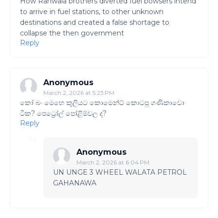
How Ranwala brothers diverted fuel bowsers intend
to arrive in fuel stations, to other unknown
destinations and created a false shortage to
collapse the then government
Reply
Anonymous
March 2, 2026 at 5:23 PM
කෝ බං මෙහෙ කුලියට කොමෙන්ට් කොටපු ගණිකාවො
ටික? පෙට්‍රෝල් පෝළිම්වල ද?
Reply
Anonymous
March 2, 2026 at 6:04 PM
UN UNGE 3 WHEEL WALATA PETROL
GAHANAWA