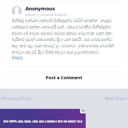
Anonymous
March 2, 2026 at 5:36 PM
මිනිස්සු ඉන්ධන ගන්නේ මිනිස්සුන්ට පාවිචි කරන්න . නැතුව
සේප්පුවේ දාන්න නෙමෙයි නේ . රජයේ වගකීම මිනිස්සුන්ට
අවශ්‍ය දේ අවශ්‍ය පමණට අවශ්‍ය ඕනෑම වෙලාවක දෙන එක .
බැරිනම් පුවන් කෙනෙක්ට දීලා යන එකයි . පර ජෙප්පොන්ට
කල කම් පළ දෙන කාලේ ලං වෙනවා . කොහොමද බෙරේන්
නාවලා සඳ ගුටි දීලා බිජ්ජ තලලා සැප ලැබෙනකොට
Reply
Post a Comment
Previous Post
Next Post