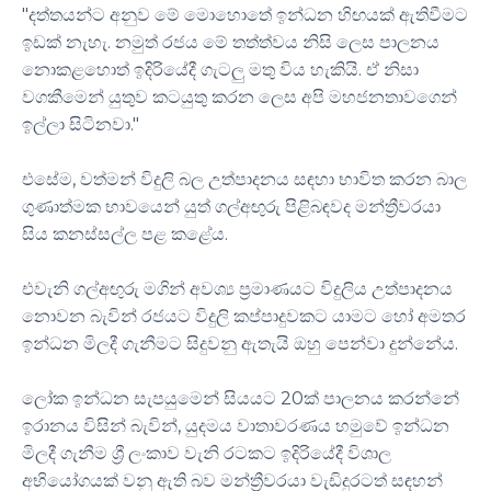
"දත්තයන්ට අනුව මේ මොහොතේ ඉන්ධන හිඟයක් ඇතිවීමට
ඉඩක් නැහැ. නමුත් රජය මේ තත්ත්වය නිසි ලෙස පාලනය
නොකළහොත් ඉදිරියේදී ගැටලු මතු විය හැකියි. ඒ නිසා
වගකීමෙන් යුතුව කටයුතු කරන ලෙස අපි මහජනතාවගෙන්
ඉල්ලා සිටිනවා."
එසේම, වත්මන් විදුලි බල උත්පාදනය සඳහා භාවිත කරන බාල
ගුණාත්මක භාවයෙන් යුත් ගල්අඟුරු පිළිබඳවද මන්ත්‍රීවරයා
සිය කනස්සල්ල පළ කළේය.
එවැනි ගල්අඟුරු මගින් අවශ්‍ය ප්‍රමාණයට විදුලිය උත්පාදනය
නොවන බැවින් රජයට විදුලි කප්පාදුවකට යාමට හෝ අමතර
ඉන්ධන මිලදී ගැනීමට සිදුවනු ඇතැයි ඔහු පෙන්වා දුන්නේය.
ලෝක ඉන්ධන සැපයුමෙන් සියයට 20ක් පාලනය කරන්නේ
ඉරානය විසින් බැවින්, යුදමය වාතාවරණය හමුවේ ඉන්ධන
මිලදී ගැනීම ශ්‍රී ලංකාව වැනි රටකට ඉදිරියේදී විශාල
අභියෝගයක් වනු ඇති බව මන්ත්‍රීවරයා වැඩිදුරටත් සඳහන්