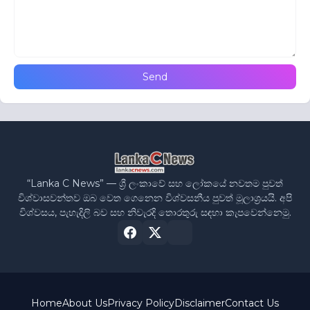
“Lanka C News” — ශ්‍රී ලංකාවේ සහ ලෝකයේ නවතම පුවත්
විශ්වාසවන්තව ඔබ වෙත ගෙනෙන විශ්වසනීය පුවත් මූලාශ්‍රයයි. අපි
විශ්වසය, පැහැදිලි බව සහ නිවැරදි තොරතුරු සඳහා කැපවෙන්නෙමු.
Home
About Us
Privacy Policy
Disclaimer
Contact Us