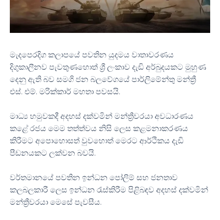
මැදපෙරදිග කලාපයේ පවතින යුදමය වාතාවරණය
දිගුකාලීනව පැවතුණහොත් ශ්‍රී ලංකාව දැඩි අර්බුදයකට මුහුණ
දෙනු ඇති බව සමගි ජන බලවේගයේ පාර්ලිමේන්තු මන්ත්‍රී
එස්. එම්. මරික්කාර් මහතා පවසයි.
මාධ්‍ය හමුවකදී අදහස් දක්වමින් මන්ත්‍රීවරයා අවධාරණය
කළේ රජය මෙම තත්ත්වය නිසි ලෙස කළමනාකරණය
කිරීමට අපොහොසත් වුවහොත් මෙරට ආර්ථිකය දැඩි
පීඩනයකට ලක්වන බවයි.
වර්තමානයේ පවතින ඉන්ධන පෝලිම් සහ ජනතාව
කලබලකාරී ලෙස ඉන්ධන රැස්කිරීම පිළිබඳව අදහස් දක්වමින්
මන්ත්‍රීවරයා මෙසේ පැවසීය.