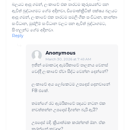
බලයට ආපු ගමන්, ලංකාවේ එක පාරටම කුරුසයන්ට පන
ඇවිත් බුද්ධාගමට ගේම අදිනවා, ඩිමොක්ක්‍රිටික් පක්ෂය බලයට
ආපු ගමන්, ලංකාවේ එක පාරටම සමලිංගික සංවිධාන, කාන්තා
සංවිධාන, මුස්ලිම් සංවිධාන වලට පන ඇවිත් බුද්ධාගමට,
සිංහලුන්ට ගේම අදිනවා.
Reply
Anonymous
March 30, 2026 at 7:49 AM
ඉතින් මොකටද ඇමරිකාවේ පාලනය වෙනස්
වෙද්දී ලංකාවේ ඒවා සිද්ධ වෙන්න දෙන්නේ?
ලංකාවේ අය ලෝකෙටම උපදෙස් දෙනවානේ
FB එකේ.
තමන්ගේ රට ඇමරිකාවේ පදයට නටන එක
නවත්තන්න උපදෙස් දීගන්න බැරි ඇයි?
උපදෙස් මදි. ක්‍රියාත්මක කරන්නත් ඕන. ඒක
කරන්නේ කවදාද?