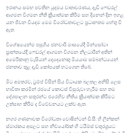
ඉරානය සමඟ පවතින යුදමය වාතාවරණය, දැඩි ෆෙඩරල්
ආගමන විගමන නීති ක්‍රියාත්මක කිරීම සහ දිනෙන් දින ඉහළ
යන ජීවන වියදම මෙම විරෝධතාවලට ප්‍රධානතම හේතු වී
ඇත.
විශේෂයෙන්ම පසුගිය ජනවාරි මාසයේදී මින්සෝටා
ප්‍රාන්තයේදී ෆෙඩරල් ආගමන විගමන නිලධාරීන් අතින්
අමෙරිකානු වැසියන් දෙදෙනෙකු මියයාම සම්බන්ධයෙන්
ජනතාව තුළ දැඩි කෝපයක් හටගෙන තිබේ.
මීට අමතරව, ට්‍රම්ප් විසින් සිය විධායක බලතල අනිසි ලෙස
භාවිතා කරමින් රජයේ කොටස් විසුරුවා හැරීම සහ තම
දේශපාලන සතුරන්ට එරෙහිව නීතිය ක්‍රියාත්මක කිරීමට
උත්සාහ කිරීම ද විවේචනයට ලක්ව ඇත.
නගර ගණනාවක විරෝධතා වොෂින්ටන් ඩී.සී. හි ලින්කන්
ස්මාරකය අසලට සහ නිව්යෝර්ක් හි ටයිම්ස් චතුරශ්‍රයට