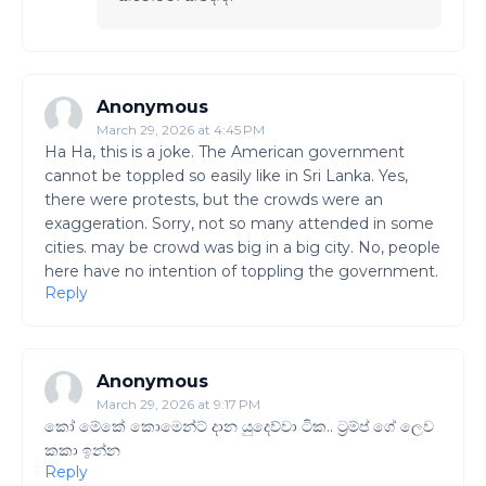
Anonymous
March 29, 2026 at 4:45 PM
Ha Ha, this is a joke. The American government
cannot be toppled so easily like in Sri Lanka. Yes,
there were protests, but the crowds were an
exaggeration. Sorry, not so many attended in some
cities. may be crowd was big in a big city. No, people
here have no intention of toppling the government.
Reply
Anonymous
March 29, 2026 at 9:17 PM
කෝ මේකේ කොමෙන්ට් දාන යුදෙව්වා ටික.. ට්‍රම්ප් ගේ ලෙව
කකා ඉන්න
Reply