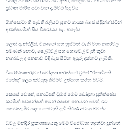
විශාල ජනකායක් රැස්ව සිටි අතර, පොලිසියට නිව්යෝර්ක් හි
ප්‍රධාන මාර්ග පවා වසා දැමීමට සිදු විය.
මින්සෝටා හි පැවති රැලියට ප්‍රකට ගායක බෲස් ස්ප්‍රින්ග්ස්ටීන්
ද එක්වෙමින් සිය විරෝධය පළ කළේය.
ලොස් ඇන්ජලීස්, චිකාගෝ සහ හූස්ටන් වැනි මහා නගරවල
පමණක් නොව, ෂෙල්බිවිල් සහ හොවෙල් වැනි කුඩා
නගරවල ද ජනතාව වීදි බැස සිටින අයුරු දක්නට ලැබිණි.
විරෝධතාකරුවන් චෝදනා කරන්නේ ට්‍රම්ප් "ඒකාධිපති
රජෙකු" ලෙස කටයුතු කිරීමට උත්සාහ කරන බවයි.
කෙසේ වෙතත්, ජනාධිපති ට්‍රම්ප් මෙම චෝදනා ප්‍රතික්ෂේප
කරමින් පවසන්නේ තමන් රජෙකු නොවන බවත්, රට
ගොඩනැගීම සඳහා මෙවැනි දැඩි තීරණ අවශ්‍ය බවත්ය.
ධවල මන්දිර ප්‍රකාශකයෙකු මෙම විරෝධතා හඳුන්වා දුන්නේ