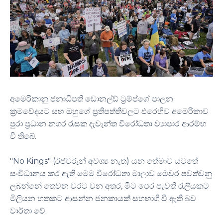
අමෙරිකානු ජනාධිපති ඩොනල්ඩ් ට්‍රම්ප්ගේ පාලන
ක්‍රමවේදයට සහ ඔහුගේ ප්‍රතිපත්තිවලට එරෙහිව අමෙරිකාව
පුරා ප්‍රධාන නගර රැසක දැවැන්ත විරෝධතා ව්‍යාපාර ආරම්භ
වී තිබේ.
"No Kings" (රජවරුන් අවශ්‍ය නැත) යන තේමාව යටතේ
සංවිධානය කර ඇති මෙම විරෝධතා මාලාව මෙවර පවත්වනු
ලබන්නේ තෙවන වරට වන අතර, මීට පෙර පැවති රැලියකට
මිලියන හතකට ආසන්න ජනකායක් සහභාගී වී ඇති බව
වාර්තා වේ.