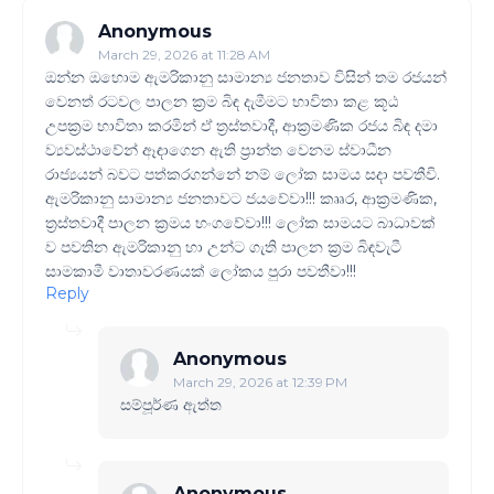
Anonymous
March 29, 2026 at 11:28 AM
ඔන්න ඔහොම ඇමරිකානු සාමාන්‍ය ජනතාව විසින් තම රජයන්
වෙනත් රටවල පාලන ක්‍රම බිඳ දැමීමට භාවිතා කළ කූඨ
උපක්‍රම භාවිතා කරමින් ඒ ත්‍රස්තවාදී, ආක්‍රමණික රජය බිඳ දමා
ව්‍යවස්ථාවේන් ඈඳාගෙන ඇති ප්‍රාන්ත වෙනම ස්වාධීන
රාජ්‍යයන් බවට පත්කරගන්නේ නම් ලෝක සාමය සදා පවතීවි.
ඇමරිකානු සාමාන්‍ය ජනතාවට ජයවේවා!!! කෲර, ආක්‍රමණික,
ත්‍රස්තවාදී පාලන ක්‍රමය භංගවේවා!!! ලෝක සාමයට බාධාවක්
ව පවතින ඇමරිකානු හා උන්ට ගැති පාලන ක්‍රම බිඳවැටී
සාමකාමී වාතාවරණයක් ලෝකය පුරා පවතීවා!!!
Reply
Anonymous
March 29, 2026 at 12:39 PM
සම්පූර්ණ ඇත්ත
Anonymous