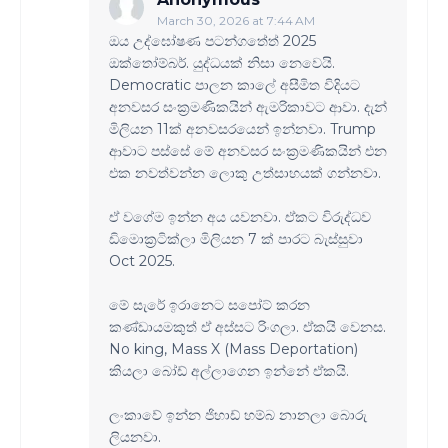
March 30, 2026 at 7:44 AM
ඔය උද්ඝෝෂණ පටන්ගත්‍තේ 2025
ඔක්තෝම්බර්. යුද්ධයක් නිසා නෙවෙයි.
Democratic පාලන කාලේ අසීමිත විදියට
අනවසර සංක්‍රමණිකයින් ඇමරිකාවට ආවා. දැන්
මිලියන 11ක් අනවසරයෙන් ඉන්නවා. Trump
ආවාට පස්සේ මේ අනවසර සංක්‍රමණිකයින් එන
එක නවත්වන්න ලොකු උත්සාහයක් ගන්නවා.
ඒ වගේම ඉන්න අය යවනවා. ඒකට විරුද්ධව
ඩිමොක්‍රටික්ලා මිලියන 7 ක් පාරට බැස්සුවා
Oct 2025.
මේ සැරේ ඉරානෙට සපෝට් කරන
කණ්ඩායමකුත් ඒ අස්සට රිංගලා. ඒකයි වෙනස.
No king, Mass X (Mass Deportation)
කියලා බෝඩ් අල්ලාගෙන ඉන්නේ ඒකයි.
ලංකාවේ ඉන්න ජිහාඩ් හම්බ නානලා බොරු
ලියනවා.