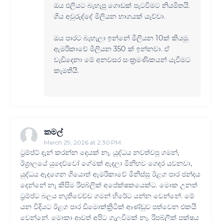
ඔය එලියට බැහැපු ගොඩක් පැටවීමට නියමිතයි.
ගිය අවුරුද්දේ මිලියන භාගයක් යැව්වා.
ඔය පාරට බැහැලා ඉන්නේ මිලියන 10ක් කියමු.
ඇමරිකාවේ මිලියන 350 ක් ඉන්නවා. ඒ
වැඩිදෙනා මේ අනවසර සංක්‍රමණිකයන් යැවීමට
කැමතියි.
කමල්
March 29, 2026 at 2:30 PM
ට්‍රම්ප්ට් දැන් කරන්න දෙයක් නෑ. යුද්ධය නවත්වපු ගමන්,
ඊශ්‍රාලයේ යුදෙව්වෝ ගේමක් ඇදලා මිනිහව ගෙදර යවනවා,
යුද්ධය ඇදගෙන ගියොත් ඇමරිකාවේ මිනිස්සු ඊළග පාර ජන්දය
දෙන්නේ නෑ කිසිම රිපබ්ලික් අපේක්ෂකයෙක්ට. මොක උනත්
ට්‍රම්ප්ට බලය නැතිවෙච්ච ගමන් හිරේට යන්න වෙන්නේ. මේ
යන විදියට ඊළග පාර ඩිමොක්ක්‍රිටික් ආණ්ඩුව පත්වෙන එකයි
වෙන්නේ. මොකා ආවත් අපිට ගැලවීමක් නෑ. රිපබ්ලික් පක්ෂය