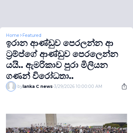
Home
Featured
ඉරාන ආණ්ඩුව පෙරලන්න ආ
ට‍්‍රම්ප්ගේ ආණ්ඩුව පෙරලෙන්න
යයි.. ඇමරිකාව පුරා මිලියන
ගණන් විරෝධතා..
by
lanka C news
-
3/29/2026 10:00:00 AM