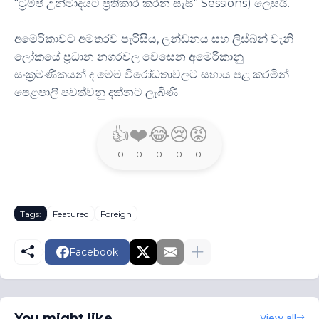
"ට්‍රම්ප් උන්මාදයට ප්‍රතිකාර කරන සැසි" Sessions) ලෙසයි.
අමෙරිකාවට අමතරව පැරිසිය, ලන්ඩනය සහ ලිස්බන් වැනි
ලෝකයේ ප්‍රධාන නගරවල වෙසෙන අමෙරිකානු
සංක්‍රමණිකයන් ද මෙම විරෝධතාවලට සහාය පළ කරමින්
පෙළපාලි පවත්වනු දක්නට ලැබිණි
👍
❤️
😂
😢
😡
0
0
0
0
0
Tags:
Featured
Foreign
Facebook
You might like
View all