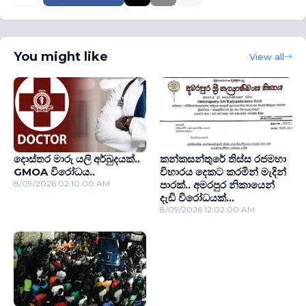
You might like
View all
දොස්තර මාරු යලි අර්බුදයක්..
කන්කසන්තුරේ තිස්ස රජමහා
GMOA විරෝධය..
විහාරය දෙකට කරමින් මැදින්
8/09/2026 02:10:00 AM
පාරක්.. අමරපුර නිකායෙන්
දැඩි විරෝධයක්...
8/09/2026 12:02:00 AM