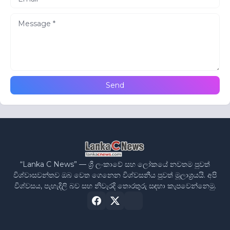
“Lanka C News” — ශ්‍රී ලංකාවේ සහ ලෝකයේ නවතම පුවත්
විශ්වාසවන්තව ඔබ වෙත ගෙනෙන විශ්වසනීය පුවත් මූලාශ්‍රයයි. අපි
විශ්වසය, පැහැදිලි බව සහ නිවැරදි තොරතුරු සඳහා කැපවෙන්නෙමු.