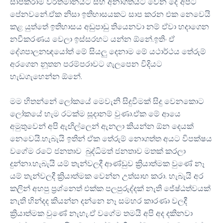
සාපකරාම වර්තමානයට සහ අනාගතයට වෙන දේ අපිට
පේනවනේ.ඒක නිසා ඉතිහාසයකට සාප කරන එක නෙවෙයි
කළ යුත්තේ ඉතිහාසය අඩුපාඩු තියෙනවා නම් ඒවා හදාගෙන
නවීකරණය වෙලා ඉස්සරහට යන්න ඕනේ.ඉතිං ඒ
දේශපාලනඥයෝත් මේ සියලු දෙනාම මේ යථාර්ථය තේරුම්
අරගෙන නූතන පරම්පරාවට ගැලපෙන විදියට
හැඩගැහෙන්න ඕනේ.
මම හිතන්නේ ලෝකයේ මෙවැනි සිදුවීමක් සිදු වෙනකොට
ලෝකයේ හැම රටක්ම සූදානම් වුණා.ඒක මේ ආයෙ
අමුතුවෙන් අපි ඇඟිල්ලෙන් ඇනලා කියන්න ඕන දෙයක්
නෙවෙයි.හැබැයි ඉතින් ඒක තේරුම් නොගත්ත අයට විපක්ෂය
වගේම රටේ ජනතාව බුද්ධිමත් ජනතාව මතක් කරලා
දුන්නා.හැබැයි යම් තැන්වලදී ආණ්ඩුව ක්‍රියාත්මක වුණේ නෑ
යම් තැන්වලදී ක්‍රියාත්මක වෙන්න උත්සාහ කරා. හැබැයි අර
කලින් අහපු ප්‍රශ්නෙත් එක්ක පලපුරුද්දක් නැති ජේෂ්ඨත්වයක්
නැති හින්දද කියන්න දන්නෙ නෑ සමහර කාරණා වලදී
ක්‍රියාත්මක වුණේ නැහැ.ඒ වගේම තමයි අපි අද දකිනවා