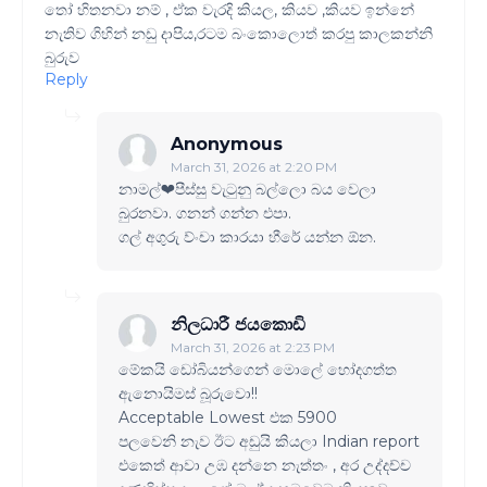
තෝ හිතනවා නම් , ඒක වැරදි කියල, කියව ,කියව ඉන්නේ
නැතිව ගිහින් නඩු දාපිය,රටම බංකොලොත් කරපු කාලකන්නි
බුරුව
Reply
Anonymous
March 31, 2026 at 2:20 PM
නාමල්❤පීස්සු වැටුනු බල්ලො බය වෙලා
බුරනවා. ගනන් ගන්න එපා.
ගල් අගුරු ව්ංචා කාරයා හීරේ යන්න ඕන.
නිලධාරී ජයකොඩි
March 31, 2026 at 2:23 PM
මේකයි ඩෝබියන්ගෙන් මොලේ හෝදගත්ත
ඇනොයිමස් බූරුවො!!
Acceptable Lowest එක 5900
පලවෙනි නැව ඊට අඩුයි කියලා Indian report
එකෙත් ආවා උඹ දන්නෙ නැත්තං , අර උද්දච්ච