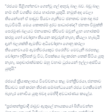
"රජයම පිළිගන්නවා ගෙන්වූ ගල් අඟුරු බාල බව. බඩු බාල
නම් එහි වගකීම රජය භාරගත යුතුයි. නමුත් අද වෙලා
තියෙන්නේ ඒ පාඩුව පියවා ගැනීමට ජනතාව මත බදු බර
පැටවීමයි. මෙය කොතරම් දුරට සාධාරණද? ජනතා විමුක්ති
පෙරමුණ බලයට එනකොට කිව්වේ ඔවුන් ළඟ හොරකම්
කරපු හෝ චෝදනා තියෙන කවුරුත් නැහැ කියලා. හැබැයි
දැන් බලශක්ති ඇමතිට අධිචෝදනා ගොනු කරලා
තියෙනවා.යම් ඇමතිවරයකුට එරෙහිව මෙවැනි බරපතළ
චෝදනා ඉදිරිපත් වූ විට, විපක්ෂය බලකරන තෙක් සිටිය යුතු
නැහැ. සදාචාරාත්මකව ඔහු වහාම ධුරයෙන් ඉල්ලා අස්විය
යුතුයි."
රජයේ ක්‍රියාකලාපය විවේචනය කළ මන්ත්‍රීවරයා, ජනතාව
පීඩාවට පත් කරන තීරණ සම්බන්ධයෙන් රජය වගකීමෙන්
බැහැර නොවිය යුතු බවද මෙහිදී අවධාරණය කළේය.
"ප්‍රජාතන්ත්‍රවාදී රාමුව ඇතුලේ නායකයෝ බිහිවෙන්න