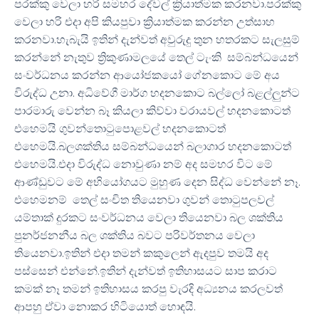
පරක්කු වෙලා හරි සමහර දේවල් ක්‍රියාත්මක කරනවා.පරක්කු
වෙලා හරි එදා අපි කියපුවා ක්‍රියාත්මක කරන්න උත්සාහ
කරනවා.හැබැයි ඉතින් දැන්වත් අවුරුදු තුන හතරකට සැලසුම්
කරන්නේ නැතුව ත්‍රිකුණාමලයේ තෙල් ටැංකි සම්බන්ධයෙන්
සංවර්ධනය කරන්න ආයෝජකයෝ ගේනකොට මේ අය
විරුද්ධ උනා. අධිවේගී මාර්ග හදනකොට බල්ලෝ බළල්ලුන්ට
පාරමාරු වෙන්න බෑ කියලා කිව්වා වරායවල් හදනකොටත්
එහෙමයි ගුවන්තොටුපොළවල් හදනකොටත්
එහෙමයි.බලශක්තිය සම්බන්ධයෙන් බලාගාර හදනකොටත්
එහෙමයි.එදා විරුද්ධ නොවුණා නම් අද සමහර විට මේ
ආණ්ඩුවට මේ අභියෝගයට මුහුණ දෙන සිද්ධ වෙන්නේ නෑ.
එහෙමනම් තෙල් සංචිත තියෙනවා ගුවන් තොටුපලවල්
යම්තාක් දුරකට සංවර්ධනය වෙලා තියෙනවා බල ශක්තිය
පුනර්ජනනීය බල ශක්තිය බවට පරිවර්තනය වෙලා
තියෙනවා.ඉතින් එදා තමන් කකුලෙන් ඇදපුව තමයි අද
පස්සෙන් එන්නේ.ඉතින් දැන්වත් ඉතිහාසයට සාප කරාට
කමක් නෑ තමන් ඉතිහාසය කරපු වැරදි අධ්‍යනය කරලවත්
ආපහු ඒවා නොකර හිටියොත් හොඳයි.