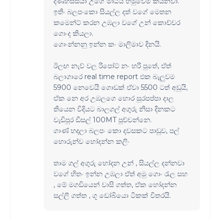
දණහිස්සයා උගේ මාඨ්ය හමුවෙම කියනවා.
ඉතිං බලපංකො සියල්ල දත් වගේ මෙතන
කමෙන්ට් කරන උඹලා වගේ උන් කොච්චර
ගොංද කියලා.
ගොංන්නනු ඉන්න කං මාලිමාව දිනයි.
ඊලඟ නැව් වල රිපෝට් නං හරි පුතේ, ඒත්
බලාගාරෙ real time report එක බැලුවම
5900 නෙවෙයි ගොඩක් ඒවා 5500 ටත් අඩුයි,
ඒක නෙ අර උඹලගෙ හොර සුරපප්පා දාල
තියෙන විදියට බාලගල් අගුරු නිසා දිනකට
වැඩිපුර ඩීසල් 100MT පුච්චන්නෙ.
ගාණ් හදලා බලපං කො දවසකට පාඩුව, පල්
හොරුන්ව හෝදන්න කලිං
තාම ගල් අගුරු හෝදන උන් , සියල්ල දන්නවා
වගේ හිතං ඉන්න උඹලා ඒත් අමු ගොං රැල සහ
, මේ මගඩියෙන් වාසි ගත්ත, ඒක හෝදන්න
සල්ලි ගත්ත , ගූ ඩෝබියො ටිකක් විතරයි.