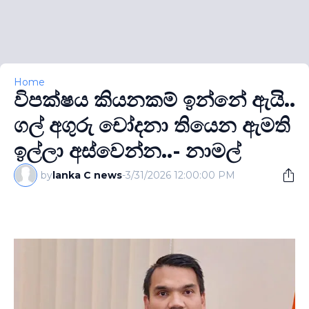
Home
විපක්ෂය කියනකම් ඉන්නේ ඇයි..
ගල් අගුරු චෝදනා තියෙන ඇමති
ඉල්ලා අස්වෙන්න..- නාමල්
by
lanka C news
-
3/31/2026 12:00:00 PM