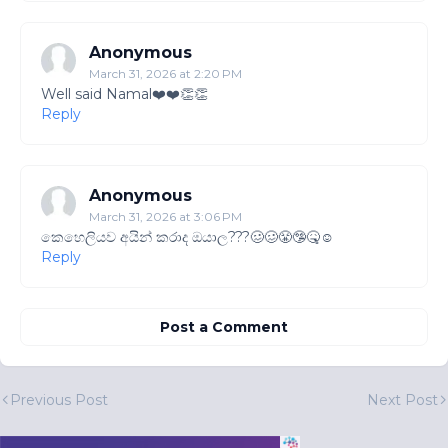
Anonymous
March 31, 2026 at 2:20 PM
Well said Namal❤️❤️👏👏
Reply
Anonymous
March 31, 2026 at 3:06 PM
කෙහෙලියව අයින් කරාද ඔයාල???🥴🥴😤🤥🤒☺️
Reply
Post a Comment
Previous Post
Next Post