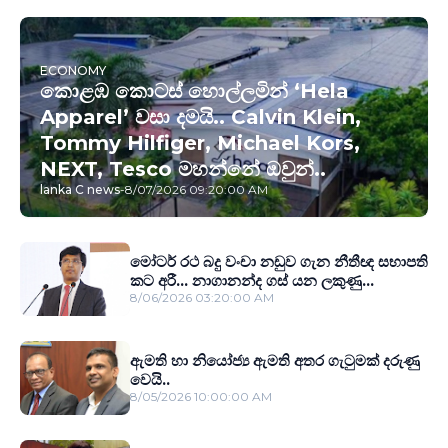
ECONOMY
කොළඹ කොටස් හොල්ලමින් ‘Hela
Apparel’ වසා දමයි.. Calvin Klein,
Tommy Hilfiger, Michael Kors,
NEXT, Tesco මහන්නේ ඔවුන්..
lanka C news
-
8/07/2026 09:20:00 AM
මෝටර් රථ බදු වංචා නඩුව ගැන නීතීඥ සභාපති
කට අරී... නාගානන්ද ගස් යන ලකුණු...
8/06/2026 03:20:00 AM
ඇමති හා නියෝජ්‍ය ඇමති අතර ගැටුමක් දරුණු
වෙයි..
8/05/2026 10:00:00 AM