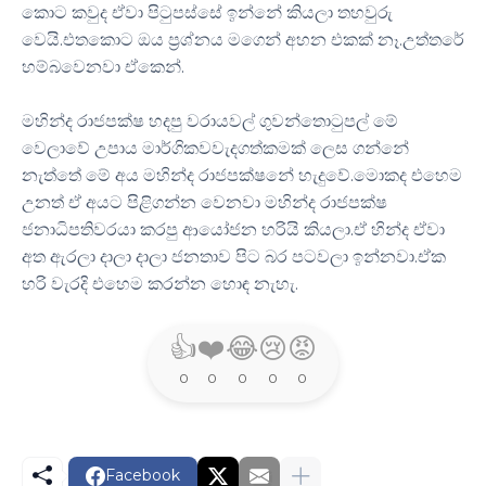
කොට කවුද ඒවා පිටුපස්සේ ඉන්නේ කියලා තහවුරු
වෙයි.එතකොට ඔය ප්‍රශ්නය මගෙන් අහන එකක් නෑ.උත්තරේ
හම්බවෙනවා ඒකෙන්.
මහින්ද රාජපක්ෂ හදපු වරායවල් ගුවන්තොටුපල් මේ
වෙලාවේ උපාය මාර්ගිකවවැදගත්කමක් ලෙස ගන්නේ
නැත්තේ මේ අය මහින්ද රාජපක්ෂනේ හැදුවේ.මොකද එහෙම
උනත් ඒ අයට පිළිගන්න වෙනවා මහින්ද රාජපක්ෂ
ජනාධිපතිවරයා කරපු ආයෝජන හරියි කියලා.ඒ හින්ද ඒවා
අත ඇරලා දාලා දාලා ජනතාව පිට බර පටවලා ඉන්නවා.ඒක
හරි වැරදි එහෙම කරන්න හොඳ නැහැ.
👍
❤️
😂
😢
😡
0
0
0
0
0
Facebook