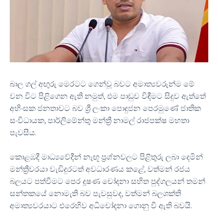
බාල ගල් අඟුරු මෙරටට ගෙන්වූ බවට අමාත්‍යවරුන්ම මේ
වන විට පිළිගෙන ඇති නමුත්, එම පාඩුව විඳීමට සිදුව ඇත්තේ
අහිංසක ජනතාවට බව ශ්‍රී ලංකා පොදුජන පෙරමුණේ ජාතික
සංවිධායක, පාර්ලිමේන්තු මන්ත්‍රී නාමල් රාජපක්ෂ මහතා
පැවසීය.
කොළඹදී මාධ්‍යවේදීන් නැඟූ ප්‍රශ්නවලට පිළිතුරු ලබා දෙමින්
මන්ත්‍රීවරයා වැඩිදුරටත් අවධාරණය කළේ, වත්මන් රජය
බලයට පත්වීමට පෙර දූෂණ චෝදනා සහිත පුද්ගලයන් තමන්
සන්තකයේ නොමැති බව පැවසුවද, වත්මන් බලශක්ති
අමාත්‍යවරයාට එරෙහිව අධිචෝදනා ගොනු වී ඇති බවයි.