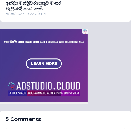
ඉන්දීය මන්ත‍්‍රීවරයෙකුට මාතර
වැලිගමදී පහර දෙති..
8/08/2026 10:22:00 PM
5 Comments