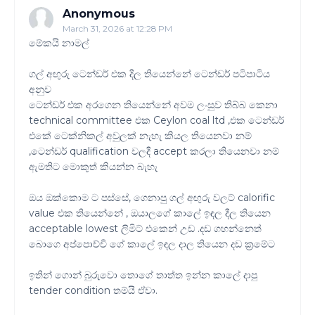
Anonymous
March 31, 2026 at 12:28 PM
මේකයි නාමල්
ගල් අඟුරු ටෙන්ඩර් එක දීල තියෙන්නේ ටෙන්ඩර් පටිපාටිය
අනුව
ටෙන්ඩර් එක අරගෙන තියෙන්නේ අවම ලංසුව තිබ්බ කෙනා
technical committee එක Ceylon coal ltd ,එක ටෙන්ඩර්
එකේ ටෙක්නිකල් අවුලක් නැහැ කියල තියෙනවා නම්
,ටෙන්ඩර් qualification වලදී accept කරලා තියෙනවා නම්
ඇමතිට මොකුත් කියන්න බැහැ
ඔය ඔක්කොම ට පස්සේ, ගෙනාපු ගල් අඟුරු වලට් calorific
value එක තියෙන්නේ , ඔයාලගේ කාලේ ඉඳල දීල තියෙන
acceptable lowest ලිමිට් එකෙන් උඩ .දඩ ගහන්නෙත්
බොගෙ අප්පොච්චි ගේ කාලේ ඉඳල දාල තියෙන දඩ ක්‍රමේට
ඉතින් ගොන් බුරුවො තොගේ තාත්ත ඉන්න කාලේ දාපු
tender condition තම්යි ඒවා.