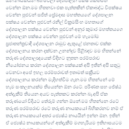
ඕන.නායකයන් බිහිවෙලා දේශපාලන පක්ෂ ශක්තිමත්
වෙන්න ඕන.මම හිතනවා එක පැත්තකින් ඒකාබද්ධ විපක්ෂය
වෙන්න පුළුවන් සජිත් ප්‍රේමදාස මහත්තයගේ දේශපාලන
පක්ෂය වෙන්න පුළුවන් රනිල් වික්‍රමසිංහ මහතාගේ
දේශපාලන පක්ෂය වෙන්න පුළුවන් අනුර කුමාර මහත්තයගෙ
දේශපාලන පක්ෂය වෙන්න පුළුවන් මේ හැමෝම
ප්‍රජාතන්ත්‍රවාදී දේශපාලන රාමුව ඇතුළේ ජනතාව එක්ක
දේශපාලනය කරන දක්වන උනන්දුව පිළිබඳව මම හිතන්නේ
තරුණ දේශපාලඥයෙක් විදිහට නූතන පරම්පරාව
නියෝජනය කරන දේශපාලන පක්ෂයක් අපි ඉතින් අපි සතුටු
වෙනවා අපේ ඉහල පරම්පරාවත් ඉතාමත් සක්‍රීයව
දේශපාලනය කරන්න මැදිහත්වීම ගැන.මම හිතන්නේ මේ
හැම සංකලනයක්ම තියෙන්න ඕන රටේ. පරිණත සහ ජේෂ්ඨ
අත්දැකීම් තියෙන අයව පැත්තකට කරන්න බෑ.අපි ඒක
තරුණයෝ විදියට තේරුම් ගන්න ඕනේ.මම හිතන්නෙ රටේ
තරුණ පරම්පරාව රටේ තරුණ නායකයෝ බිහිකරනව නම් ඒ
තරුණ නායකයෝ අතර ජ්‍යෙෂ්ඨ නායයින් ඉන්න ඕන. ඉතින්
ඒ ජ්‍යෙෂ්ඨ නායකයන්ගේ අත්දැකීම් මගහැරියම ඉතිහාසයටම