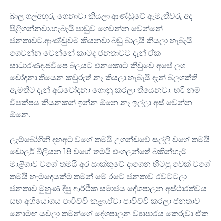
බාල ගල්අඟුරු ගෙනාවා කියලා ආණ්ඩුවේ ඇමැතිවරු අද
පිළිගන්නවා.හැබැයි පාඩුව ගෙවන්න වෙන්නේ
ජනතාවට.ආණ්ඩුවම කියනවා බඩු බාලයි කියලා හැබැයි
ගෙවන්න වෙන්නේ කාටද ජනතාවට දැන් ඒක
සාධාරණද.ජවිපෙ බලයට එනකොට කිවුවෙ අපේ ලග
චෝදනා තියෙන කවුරුත් නෑ කියලා.හැබැයි දැන් බලශක්ති
ඇමතිට දැන් අධිචෝදනා ගොනු කරලා තියෙනවා. හරි නම්
විපක්ෂය කියනකන් ඉන්න ඕනෙ නෑ ඉල්ලා අස් වෙන්න
ඕනෙ.
ලැම්බෝගිනි දහඅට වගේ තමයි උගන්ඩවේ සල්ලි වගේ තමයි
ඩොලර් බිලියන 18 වගේ තමයි එංගලන්තේ බකින්හැම්
මාළිගාව වගේ තමයි අර සාක්කුවේ දාගෙන හිටපු චෙක් වගේ
තමයි හැමදෙයක්ම තමන් මේ රටේ ජනතාව රවට්ටලා
ජනතාව මුහුණ දීපු ආර්ථික සමාජය දේශපාලන අස්ථාරත්වය
සහ අභියෝගය පාවිච්චි කළා.ඒවා පාවිච්චි කරලා ජනතාව
නොමඟ යවලා තමන්ගේ දේශපාලන ව්‍යාපාරය කෙරුවා ඒක