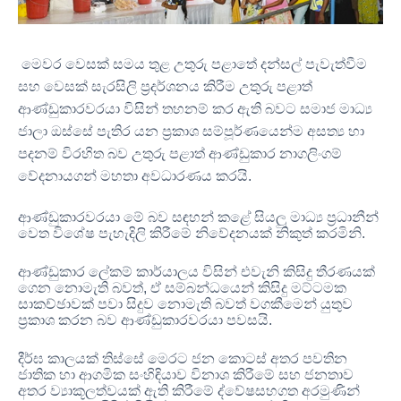
මෙවර වෙසක් සමය තුළ උතුරු පළාතේ දන්සල් පැවැත්වීම
සහ වෙසක් සැරසිලි ප්‍රදර්ශනය කිරීම උතුරු පළාත්
ආණ්ඩුකාරවරයා විසින් තහනම් කර ඇති බවට සමාජ මාධ්‍ය
ජාලා ඔස්සේ පැතිර යන ප්‍රකාශ සම්පූර්ණයෙන්ම අසත්‍ය හා
පදනම් විරහිත බව උතුරු පළාත් ආණ්ඩුකාර නාගලිංගම්
වේදනායගන් මහතා අවධාරණය කරයි
.
ආණ්ඩුකාරවරයා මේ බව සඳහන් කළේ සියලු මාධ්‍ය ප්‍රධානීන්
වෙත විශේෂ පැහැදිලි කිරීමේ නිවේදනයක් නිකුත් කරමිනි
.
ආණ්ඩුකාර ලේකම් කාර්යාලය විසින් එවැනි කිසිදු තීරණයක්
ගෙන නොමැති බවත්
,
ඒ සම්බන්ධයෙන් කිසිදු මට්ටමක
සාකච්ඡාවක් පවා සිදුව නොමැති බවත් වගකීමෙන් යුතුව
ප්‍රකාශ කරන බව ආණ්ඩුකාරවරයා පවසයි
.
දීර්ඝ කාලයක් තිස්සේ මෙරට ජන කොටස් අතර පවතින
ජාතික හා ආගමික සංහිඳියාව විනාශ කිරීමේ සහ ජනතාව
අතර ව්‍යාකූලත්වයක් ඇති කිරීමේ ද්වේෂසහගත අරමුණින්