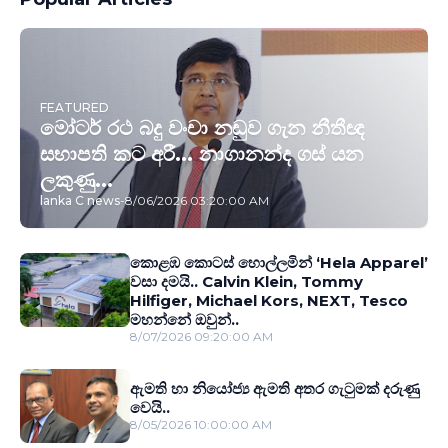
FEATURED
මෝටර් රථ බදු වංචා නඩුව ගැන නීතීඥ
සභාපති කට අරී... නාගානන්ද ගස් යන
ලකුණු...
lanka C news
-
8/06/2026 03:20:00 AM
කොළඹ කොටස් හොල්ලමින් ‘Hela Apparel’
වසා දමයි.. Calvin Klein, Tommy
Hilfiger, Michael Kors, NEXT, Tesco
මහන්නේ ඔවුන්..
8/07/2026 09:20:00 AM
ඇමති හා නියෝජ්‍ය ඇමති අතර ගැටුමක් දරුණු
වෙයි..
8/05/2026 10:00:00 AM