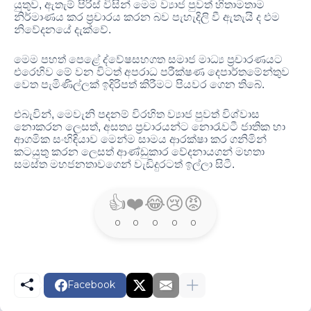
යුතුව
,
ඇතැම් පිරිස් විසින් මෙම ව්‍යාජ පුවත් හිතාමතාම
නිර්මාණය කර ප්‍රචාරය කරන බව පැහැදිලි වී ඇතැයි ද එම
නිවේදනයේ දැක්වේ
.
මෙම පහත් පෙළේ ද්වේෂසහගත සමාජ මාධ්‍ය ප්‍රචාරණයට
එරෙහිව මේ වන විටත් අපරාධ පරීක්ෂණ දෙපාර්තමේන්තුව
වෙත පැමිණිල්ලක් ඉදිරිපත් කිරීමට පියවර ගෙන තිබේ
.
එබැවින්
,
මෙවැනි පදනම් විරහිත ව්‍යාජ පුවත් විශ්වාස
නොකරන ලෙසත්
,
අසත්‍ය ප්‍රචාරයන්ට නොරැවටී ජාතික හා
ආගමික සංහිඳියාව මෙන්ම සාමය ආරක්ෂා කර ගනිමින්
කටයුතු කරන ලෙසත් ආණ්ඩුකාර වේදනායගන් මහතා
සමස්ත මහජනතාවගෙන් වැඩිදුරටත් ඉල්ලා සිටී
.
👍
❤️
😂
😢
😡
0
0
0
0
0
Facebook