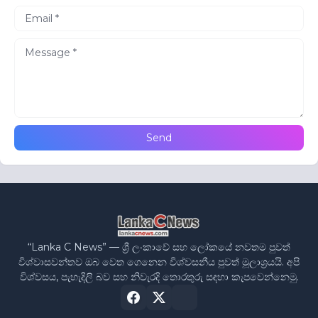
“Lanka C News” — ශ්‍රී ලංකාවේ සහ ලෝකයේ නවතම පුවත්
විශ්වාසවන්තව ඔබ වෙත ගෙනෙන විශ්වසනීය පුවත් මූලාශ්‍රයයි. අපි
විශ්වසය, පැහැදිලි බව සහ නිවැරදි තොරතුරු සඳහා කැපවෙන්නෙමු.