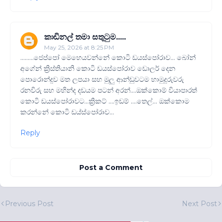
කාඩිනල් තමා සතුටුම.....
May 25, 2026 at 8:25 PM
.........ජෙප්පෝ මෙහෙයවන්නේ කොටි ඩයස්පෝරාව... බෝන්
අගේන් ක්‍රිස්තියානි කොටි ඩයස්පෝරාව ඩොලර් දෙන
පොරොන්දුව මත ලපයා සහ මුලු ආන්ඩුවටම හාමුදුරුවරු
රනවිරු සහ මහින්ද දඩයම පටන් අරන්....ඔක්කොම් වියාපාරත්
කොටි ඩයස්පෝරාවට...ක්‍රිකට් ....ඉඩම් ....තෙල්... ඔක්කොම
කරන්නේ කොටි ඩය්ස්පෝරාව...
Reply
Post a Comment
Previous Post
Next Post