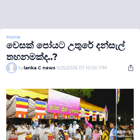
Home
වෙසක් පෝයට උතුරේ දන්සැල්
තහනමක්ද..?
by
lanka C news
-
5/25/2026 07:10:00 PM