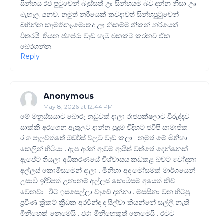
සින්හය රජ පුටුවෙන් බැස්සත් ඌ සින්හයම බව දන්න නිසා ඌ
බැහැල යනව. නමුත් නරියෙක් කවදාවත් සින්හපුටුවෙන්
බහින්න කැමතිනෑ.මොකද ඌ නිකම්ම නිකන් නරියෙක්
විතරයි. තියන ජහජරා වැඩ හැම එකක්ම කරනව ඒක
බේරගන්න.
Reply
Anonymous
May 8, 2026 at 12:44 PM
මේ මනුස්සයාට බොරු නඩුවක් දාලා රාජපක්ෂලාට විරුද්දව
සාක්කි අරගෙන ඇතුලට දාන්න පුදුම විදිහට ජවිපි සාමාජික
රංග පැලවත්තේ ඔඩර්ස් වලට වැඩ කලා . නමුත් මේ මිනිහා
කෙලින් හිටියා . ඇප අරන් ආවම ආයිත් වත්තේ දෙන්නෙක්
ඇපේට තියලා අධිකරණයේ විශ්වාසය කඩකළ බවට චෝදනා
අල්ලස් කොමිසමෙන් දාලා . මිනිහා අද මෝසමක් මාර්ගයෙන්
උසාවි ඉදිරිපත් උනානම් අල්ලස් කොමිසම අයෙත් කිච
වෙනවා . ඊට ඉස්සෙල්ලා වැඩේ දුන්නා . මස්සිනා වන හිටපු
ප්‍රවීණ ක්‍රිකට් ක්‍රීඩක අරවින්ද ද සිල්වා කියන්නේ සල්ලි නැති
මිනිහෙක් නෙමෙයි . ජරා මිනිහෙකුත් නෙමෙයි . රටට