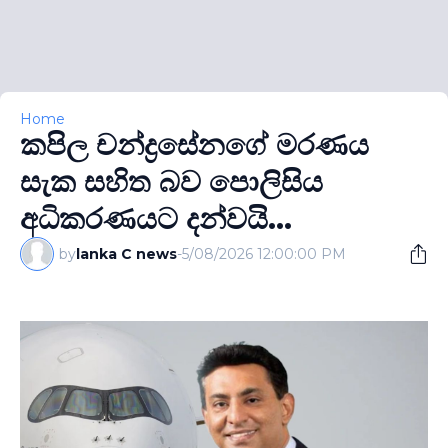
Home
කපිල චන්ද්‍රසේනගේ මරණය
සැක සහිත බව පොලිසිය
අධිකරණයට දන්වයි...
by
lanka C news
-
5/08/2026 12:00:00 PM