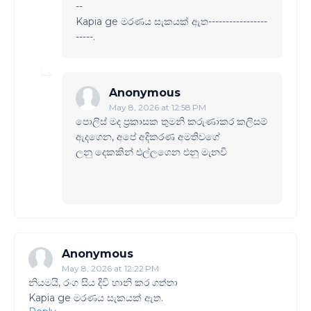
--
Kapia ge මරණය සැකයක් ඇත-----------------
-----.
Anonymous
May 8, 2026 at 12:58 PM
පොලිස් මද ප්‍රකාසක තුමනි කරුණාකර කලිසම්
ඇදගෙන, අපේ අදිකරණ අමතිවගේ
ලනු දෙකකින් එල්ලගෙන එනු මැනවි
Anonymous
May 8, 2026 at 12:22 PM
නියමයි, රංග සිය දිවි හානි කර ගත්තා
Kapia ge මරණය සැකයක් ඇත.