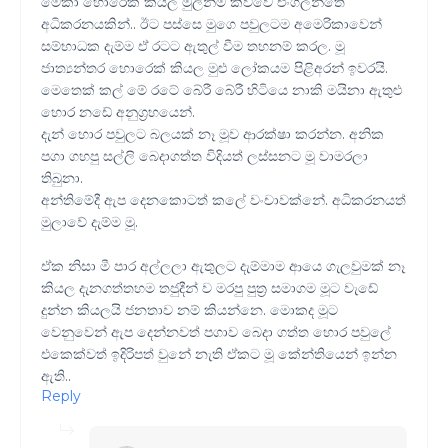
මේකා හොරෙක් කියල මුලින්ම කිව්වෙ එංගලන්තේ
අධිකරනයකින්.. ඊට පස්සෙ මුගෙ පවුලටම අමෙරිකාවෙන්
සම්භාධක දැම්ම ඒ රටට ඇතුල් වීම තහනම් කරල. මූ
ජාත්‍යන්තර හොරෙක් කියල මුළු ලෝකයම පිළිඅරන් ඉවරයි.
මෙතෙක් කල් මේ රටේ බේරී බේරී හිටියෙ නාකි මයිනා ඇතුළු
හොර නඩේ අනුග්‍රහයෙන්.
දැන් හොර පවුලට බලයක් නෑ මූව ආරක්ෂා කරන්න. අනික
පගා ගහපු සල්ලි බෙදාගත්ත විදියත් ලස්සනට මූ වාමරලා
තිබුනා.
අන්තිමේදී ඇප දෙනකොටත් කලේ වංචාවක්නේ. අධිකරනයත්
මුලාවේ දැම්ම මූ.
ඒක නිසා මී පාර අල්ලලා ඇතුලට දැම්මාම ආයෙ ගැලවුමක් නෑ
කියල දැනගත්තහම තජුදීන් ව මරපු පුත්‍ර සමාගම මූට වැඩේ
දුන්න කියලයි ජනතාව නම් කියන්නෙ. මොකද මූට
වෙනුවෙන් ඇප දෙන්නවත් පගාව බෙදා ගත්ත හොර පවුලේ
එකෙක්වත් ඉදිරිපත් වුනේ නැති ඒකට මූ කේන්තියෙන් ඉන්න
ඇති..
Reply