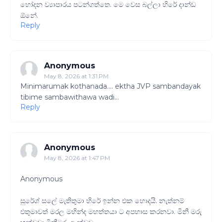
හෝදන ව්‍යාපාරය පටන්ගත්තෙ. මෙ වෙස බල්ලා හිරේ දාන්ඩ
ඕනේ.
Reply
Anonymous
May 8, 2026 at 1:31 PM
Minimarumak kothanada.... ektha JVP sambandayak
tibime sambawithawa wadi...
Reply
Anonymous
May 8, 2026 at 1:47 PM
Anonymous
සුරේශ් සලේ මැතිතුමා හිරේ ඉන්න එක හොදයි. නැත්නම්
එතුමාවත් මරල මහින්ද මහත්තයා ට අපහාස කරනවා. මිනී මරු