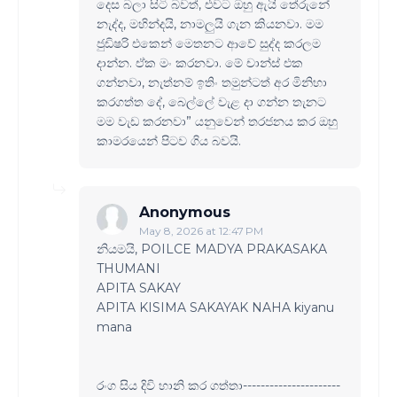
දෙස බලා සිටි බවත්, එවට ඔහු ඇයි තේරුනේ
නැද්ද, මහින්දයි, නාමලුයි ගැන කියනවා. මම
ජුඩිෂරි එකෙන් මෙතනට ආවේ සුද්ද කරලම
දාන්න. ඒක මං කරනවා. මේ චාන්ස් එක
ගන්නවා, නැත්නම් ඉතිං තමුන්ටත් අර මිනිහා
කරගත්ත දේ, බෙල්ලේ වැළ දා ගන්න තැනට
මම වැඩ කරනවා” යනුවෙන් තරජනය කර ඔහු
කාමරයෙන් පිටව ගිය බවයි.
Anonymous
May 8, 2026 at 12:47 PM
නියමයි, POILCE MADYA PRAKASAKA
THUMANI
APITA SAKAY
APITA KISIMA SAKAYAK NAHA kiyanu
mana
රංග සිය දිවි හානි කර ගත්තා----------------------