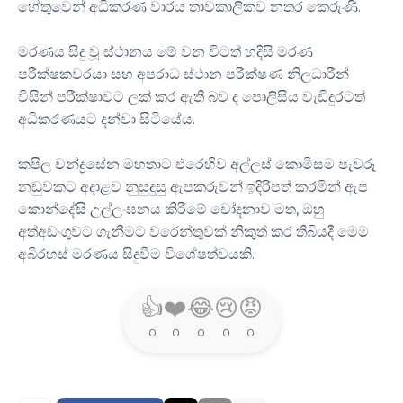
.
හේතුවෙන් අධිකරණ වාරය තාවකාලිකව නතර කෙරුණි
මරණය සිදු වූ ස්ථානය මේ වන විටත් හදිසි මරණ
පරීක්ෂකවරයා සහ අපරාධ ස්ථාන පරීක්ෂණ නිලධාරීන්
විසින් පරීක්ෂාවට ලක් කර ඇති බව ද පොලිසිය වැඩිදුරටත්
.
අධිකරණයට දන්වා සිටියේය
කපිල චන්ද්‍රසේන මහතාට එරෙහිව අල්ලස් කොමිසම පැවරූ
නඩුවකට අදාළව නුසුදුසු ඇපකරුවන් ඉදිරිපත් කරමින් ඇප
,
කොන්දේසි උල්ලංඝනය කිරීමේ චෝදනාව මත
ඔහු
අත්අඩංගුවට ගැනීමට වරෙන්තුවක් නිකුත් කර තිබියදී මෙම
.
අබිරහස් මරණය සිදුවීම විශේෂත්වයකි
👍
❤️
😂
😢
😡
0
0
0
0
0