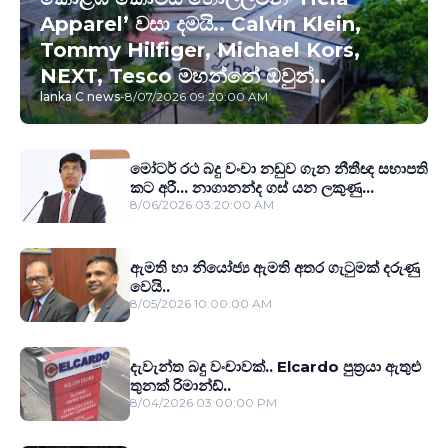
Apparel’ වසා දමයි.. Calvin Klein,
Tommy Hilfiger, Michael Kors,
NEXT, Tesco මහන්නේ ඔවුන්..
lanka C news
-
8/07/2026 09:20:00 AM
මෝටර් රථ බදු වංචා නඩුව ගැන නීතීඥ සභාපති
කට අරී... නාගානන්ද ගස් යන ලකුණු...
8/06/2026 03:20:00 AM
ඇමති හා නියෝජ්‍ය ඇමති අතර ගැටුමක් දරුණු
වෙයි..
8/05/2026 10:00:00 AM
දැවැන්ත බදු වංචාවක්.. Elcardo පුත‍්‍රයා ඇතුළු
තුනක් රිමාන්ඩ්..
8/04/2026 03:00:00 PM