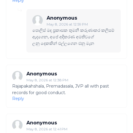
Reply
Anonymous
May 8, 2026 at 12:59 PM
පොලිස් මද ප්‍රකාසක තුමනි කරුණාකර කලිසම්
ඇදගෙන, අපේ අදිකරණ අමතිවගේ
ලනු දෙකකින් එල්ලගෙන එනු මැන
Anonymous
May 8, 2026 at 12:38 PM
Rajapakahshala, Premadasala, JVP all with past
records for good conduct.
Reply
Anonymous
May 8, 2026 at 12:41 PM