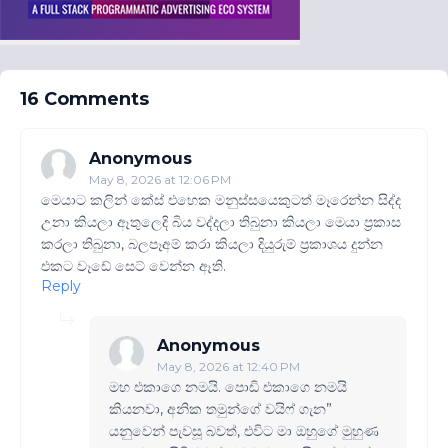
16 Comments
Anonymous
May 8, 2026 at 12:06 PM
මෙයාට කලින් කේස් එහෙක මනුස්සයෙකුටත් මෑරෙන්න සිද්ද
උනා කියලා ඈතුලෙදි බිය වද්දලා තිබුනා කියලා මෙයා ප්‍රකාස
කරලා තිබුනා, බලපෑඅම් කරා කියලා දියුරුම් ප්‍රකාශය දුන්න
එකට වෑඩේ සෙට් වෙන්න ඈති.
Reply
Anonymous
May 8, 2026 at 12:40 PM
මහ එකාගෙ නමයි. පොඩි එකාගෙ නමයි
කියනවා, අනික තමුන්ගේ වයිෆ් ගැන”
යනුවෙන් පැවසූ බවත්, එවිට මා ඔහුගේ මුහුණ