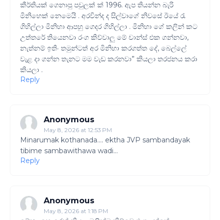
කීර්තියක් ගෙනාපු පවුලක් ක් 1996. ඇප තියන්න බැරි
මිනිහෙක් නෙමෙයි . අරවින්ද ද සිල්වාගේ නිවසේ ඊයේ රැ
ගිහිල්ලා මිනිහා ආපහු ගෙදර ගිහිල්ලා . මිනිහා ගේ කලින් කට
උත්තරේ තියෙනවා රංග කිව්වාලු මේ චාන්ස් එක ගන්නවා,
නැත්නම් ඉතිං තමුන්ටත් අර මිනිහා කරගත්ත දේ, බෙල්ලේ
වැළ දා ගන්න තැනට මම වැඩ කරනවා” කියලා තරජනය කරා
කියලා .
Reply
Anonymous
May 8, 2026 at 12:53 PM
Minarumak kothanada.... ektha JVP sambandayak
tibime sambawithawa wadi...
Reply
Anonymous
May 8, 2026 at 1:18 PM