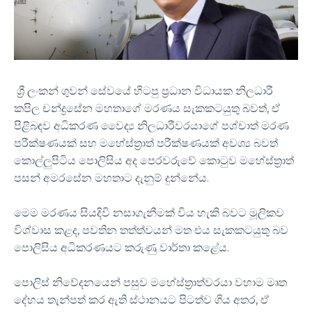
ශ්‍රී ලංකන් ගුවන් සේවයේ හිටපු ප්‍රධාන විධායක නිලධාරී
,
කපිල චන්ද්‍රසේන මහතාගේ මරණය සැකකටයුතු බවත්
ඒ
පිළිබඳව අධිකරණ වෛද්‍ය නිලධාරීවරයාගේ පශ්චාත් මරණ
පරීක්ෂණයක් සහ මහේස්ත්‍රාත් පරීක්ෂණයක් අවශ්‍ය බවත්
කොල්ලුපිටිය පොලිසිය අද පෙරවරුවේ කොටුව මහේස්ත්‍රාත්
.
පසන් අමරසේන මහතාට දැනුම් දුන්නේය
මෙම මරණය සියදිවි නසාගැනීමක් විය හැකි බවට මූලිකව
,
විශ්වාස කළද
පවතින තත්ත්වයන් මත එය සැකකටයුතු බව
.
පොලිසිය අධිකරණයට කරුණු වාර්තා කළේය
පොලිස් නිවේදනයෙන් පසුව මහේස්ත්‍රාත්වරයා වහාම මෘත
,
දේහය තැන්පත් කර ඇති ස්ථානයට පිටත්ව ගිය අතර
ඒ