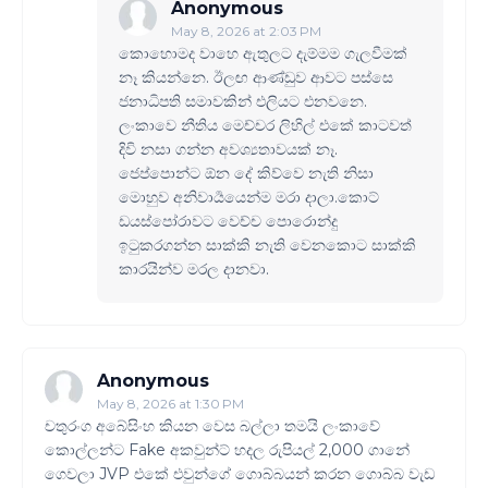
Anonymous
May 8, 2026 at 2:03 PM
කොහොමද වාහෙ ඇතුලට දැම්මම ගැලවීමක්
නෑ කියන්නෙ. ඊලඟ ආණ්ඩුව ආවට පස්සෙ
ජනාධිපති සමාවකින් එලියට එනවනෙ.
ලංකාවෙ නීතිය මෙච්චර ලිහිල් එකේ කාටවත්
දිවි නසා ගන්න අවශ්‍යතාවයක් නෑ.
ජෙප්පොන්ට ඕන දේ කිව්වෙ නැති නිසා
මොහුව අනිවාර්‍යයෙන්ම මරා දාලා.කොට්
ඩයස්පෝරාවට වෙච්ච පොරොන්දු
ඉටුකරගන්න සාක්කි නැති වෙනකොට සාක්කි
කාරයින්ව මරල දානවා.
Anonymous
May 8, 2026 at 1:30 PM
චතුරංග අබේසිංහ කියන වෙස බල්ලා තමයි ලංකාවේ
කොල්ලන්ට Fake අකවුන්ට් හදල රුපියල් 2,000 ගානේ
ගෙවලා JVP එකේ එවුන්ගේ ගොබ්බයන් කරන ගොබ්බ වැඩ