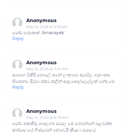
Anonymous
May 14, 2026 at 5:36 AM
මෝඩ හරකෙක්. Amanayek.
Reply
Anonymous
May 14, 2026 at 7:07 AM
ඔයාගෙ ටිකිරි මොලේ. අනේ ලංකාවෙ ඇමටිල ගැන ආස
හිතෙනව. දිට්වා එකට කලින් ආපු පොල්ලෙල්ලක් නේද මේ
Reply
Anonymous
May 14, 2026 at 8:09 AM
මෝඩ තකතීරු මාපලගම ඔයාල මේ ගෙවන්නේ පැලවත්ත
කාර්යාලයේ ගිණුමෙන් නෙවෙයි කියලා ඔයාලට