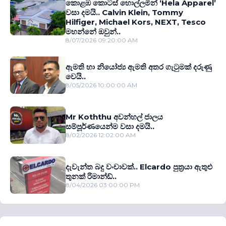
කොළඹ කොටස් හොල්ලමින් ‘Hela Apparel’
වසා දමයි.. Calvin Klein, Tommy
Hilfiger, Michael Kors, NEXT, Tesco
මහන්නේ ඔවුන්..
8/07/2026 09:20:00 AM
ඇමති හා නියෝජ්‍ය ඇමති අතර ගැටුමක් දරුණු
වෙයි..
8/05/2026 10:00:00 AM
Mr Koththu අවන්හල් ජාලය
සම්පූර්ණයෙන්ම වසා දමයි..
8/02/2026 12:02:00 AM
දැවැන්ත බදු වංචාවක්.. Elcardo පුත‍්‍රයා ඇතුළු
තුනක් රිමාන්ඩ්..
8/04/2026 03:00:00 PM