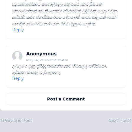
වැටහෙනකොට ඕගොල්ලො මේ රටේ පුරවැසියෙක්
නොවෙන්නත් ඉඩ තියෙනවා.පරිස්සමින් බුද්ධිමත් ලෙස වචන
පාවිච්චි කරගන්න.සිරස රටට දේශදෝහි මාධ්‍ය ජාලයක් බවත්
හොඳින් අවබෝධ කරගෙන ඕවට මුහුණ දෙන්න.
Reply
Anonymous
May 14, 2026 at 8:37 AM
උබලගෙ මූනු ප්‍රසිද්ද කරගන්නැතුව හිටපල්ල පාපිස්සො.
ගුටිකන කාලෙ වැඩි ඈතනෑ.
Reply
Post a Comment
Previous Post
Next Post