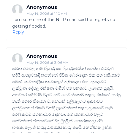
Anonymous
May 14, 2026 at 1:10 AM
I am sure one of the NPP man said he regrets not
getting flooded.
Reply
Anonymous
May 14, 2026 at 3:06 AM
වෙන රටවල නම් (දියුණු සහ දියුණුවෙමින් පවතින රටවල්)
හදිසි ආපදාවකදී කරන්නේ ජීවිත බේරාදෙන එක සහ සතියකට
පමණ තාවකාලික නාවාතැන් ලබාදෙන එක. ආපදාවට
ලක්වුණ දේපල රක්ෂණ මගින් එම ජනතාව ලබාගත යුතුයි.
අනවසර ඉදිකිරීම් වලට නම් ගෙවන්නෙම නැහැ. රක්ෂණ කරපු
නැති ගෙදර තියෙන වාහනයක් සුලිසුලඟට ආපදාවට
ලක්වුනොත් ඒකට වන්දි ලැබෙන්නේ නැහැ.ලංකාවේ හැම
රෙද්දකටම සහනාධාර දෙනවා. මේ සහනාධාර වලට
ගෙවන්නේ ජනතාවගේ බදු මුදලින්. හොරාකාලා රට
බංකොලොත් කරපු රාජපක්හොරු තමයි මේ නිකම් ඉන්න