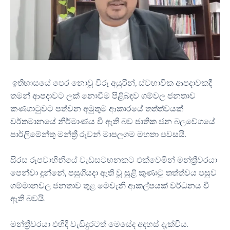
ඉතිහාසයේ පෙර නොවූ විරූ අයුරින්, ස්වභාවික ආපදාවකදී
තමන් ආපදාවට ලක් නොවීම පිළිබඳව ගම්වල ජනතාව
කණගාටුවට පත්වන අමුතුම ආකාරයේ තත්ත්වයක්
වර්තමානයේ නිර්මාණය වී ඇති බව ජාතික ජන බලවේගයේ
පාර්ලිමේන්තු මන්ත්‍රී රුවන් මාපලගම මහතා පවසයි.
සිරස රූපවාහිනියේ වැඩසටහනකට එක්වෙමින් මන්ත්‍රීවරයා
පෙන්වා දුන්නේ, පසුගියදා ඇති වූ සුළි කුණාටු තත්ත්වය පසුව
ගම්මානවල ජනතාව තුළ මෙවැනි ආකල්පයක් වර්ධනය වී
ඇති බවයි.
මන්ත්‍රීවරයා එහිදී වැඩිදුරටත් මෙසේද අදහස් දැක්වීය.