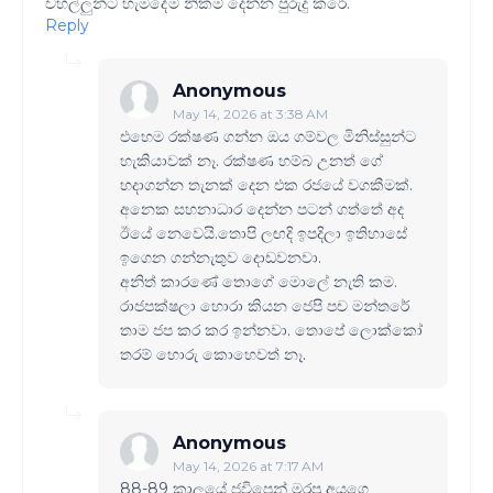
වහල්ලුන්ට හැමදේම නිකම් දෙන්න පුරුදු කරේ.
Reply
Anonymous
May 14, 2026 at 3:38 AM
එහෙම රක්ෂණ ගන්න ඔය ගම්වල මිනිස්සුන්ට
හැකියාවක් නෑ. රක්ෂණ හම්බ උනත් ගේ
හදාගන්න තැනක් දෙන එක රජයේ වගකීමක්.
අනෙක සහනාධාර දෙන්න පටන් ගත්තේ අද
ඊයේ නෙවෙයි.තොපි ලඟදි ඉපදිලා ඉතිහාසේ
ඉගෙන ගන්නැතුව දොඩවනවා.
අනිත් කාරණේ තොගේ මොලේ නැති කම.
රාජපක්ෂලා හොරා කියන ජෙපි පච මන්තරේ
තාම ජප කර කර ඉන්නවා. තොපේ ලොක්කෝ
තරම් හොරු කොහෙවත් නෑ.
Anonymous
May 14, 2026 at 7:17 AM
88-89 කාලයේ ජවිපෙන් මරපු අයගෙ