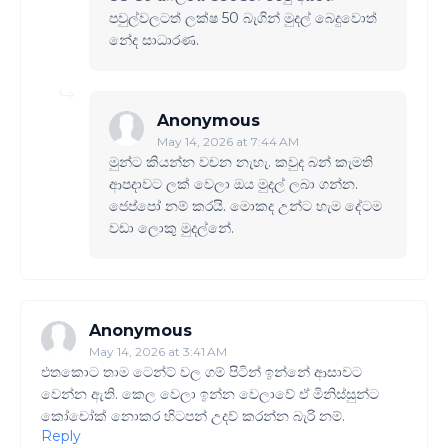
පවුල්වලටත් ලක්ෂ 50 බැගින් මුදල් බෙදුවොත්
නේද සාධාරණ.
Anonymous
May 14, 2026 at 7:44 AM
මුන්ට කියන්න වචන නැහැ. කවුද බන් කැමති
ආපදාවට ලක් වෙලා ඔය මුදල් ලබා ගන්න.
ජෙප්පෝ නම් කරයි. මොකද උන්ට හැම දේටම
වඩා ලොකු මුදල්නේ.
Anonymous
May 14, 2026 at 3:41 AM
එතකොට තාම ටෙන්ට් වල ගම් පිටින් ඉන්නේ ආසාවට
වෙන්න ඇති. කෙල වෙලා ඉන්න වෙලාවේ ඒ මිනිස්සුන්ට
කෝචෝක් නොකර හිටපන් උදව් කරන්න බැරි නම්.
Reply