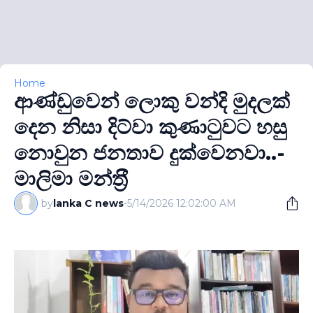
Home
ආණ්ඩුවෙන් ලොකු වන්දි මුදලක්
දෙන නිසා දිට්වා කුණාටුවට හසු
නොවුන ජනතාව දුක්වෙනවා..-
මාලිමා මන්ත‍්‍රී
by
lanka C news
-
5/14/2026 12:02:00 AM