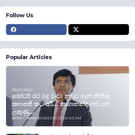
Follow Us
Popular Articles
FEATURED
මෝටර් රථ බදු වංචා නඩුව ගැන නීතීඥ
සභාපති කට අරී... නාගානන්ද ගස් යන
ලකුණු...
lanka C news
-
8/06/2026 03:20:00 AM