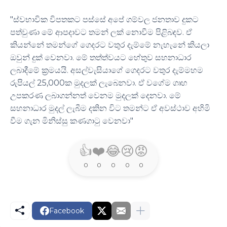
"ස්වභාවික විපතකට පස්සේ අපේ ගම්වල ජනතාව දුකට
පත්වුණා මේ ආපදාවට තමන් ලක් නොවීම පිළිබඳව. ඒ
කියන්නේ තමන්ගේ ගෙදරට වතුර දැම්මේ නැහැනේ කියලා
ඔවුන් දුක් වෙනවා. මේ තත්ත්වයට හේතුව සහනාධාර
ලබාදීමේ ක්‍රමයයි. අසල්වැසියාගේ ගෙදරට වතුර දැම්මහම
රුපියල් 25,000ක මුදලක් ලැබෙනවා. ඒ වගේම ගෘහ
උපකරණ ලබාගන්නත් වෙනම මුදලක් දෙනවා. මේ
සහනාධාර මුදල් ලැබීම දකින විට තමන්ට ඒ අවස්ථාව අහිමි
වීම ගැන මිනිස්සු කණගාටු වෙනවා"
👍
❤️
😂
😢
😡
0
0
0
0
0
Facebook