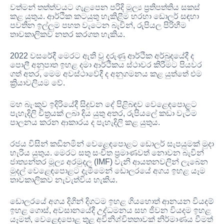
වත්මන් තත්ත්වයට ගැළපෙන පරිදි මූල්‍ය ප්‍රතිපත්තිය සකස්
කළ යුතුය
.
ආර්ථික කටයුතු හැකිළීම හරහා ඩොලර් සඳහා
පවතින ඉල්ලුම පහත වැටෙන බැවින්
,
රුපියල පිරිහීම
තාවකාලිකව නතර කරගත හැකිය
.
2022
වසරේදී මෙරට ඇති වූ දරුණු ආර්ථික අර්බුදයේදී ද
පොලී අනුපාත ඉහළ දමා ආර්ථිකය ස්ථාවර කිරීමට පියවර
ගත් අතර
,
මෙම අවස්ථාවේදී ද අනුගමනය කළ යුත්තේ එම
ක්‍රියාවලියම වේ
.
මහ බැංකුව ඉදිරියේදී සිදුවන දේ පිළිබඳව වෙළෙඳපොළට
පැහැදිලි චිත්‍රයක් ලබා දිය යුතු අතර
,
රුපියලේ කඩා වැටීම
පාලනය කරන ආකාරය ද පැහැදිලි කළ යුතුය
.
රජය විසින් කඩිනමින් වෙළෙඳපොළට ඩොලර් සැපයුමක් මුදා
හැරිය යුතුය
.
මෙරට සතු සංචිත ප්‍රමාණවත් නොවන බැවින්
ජාත්‍යන්තර මූල්‍ය අරමුදල
(IMF)
වැනි ආයතනවලින් ලැබෙන
මුදල් වෙළෙඳපොළට දැමීමෙන් ඩොලරයේ අගය ඉහළ යෑම
තාවකාලිකව නැවැත්විය හැකිය
.
ඩොලරයේ අගය දිගින් දිගටම ඉහළ ගියහොත් ආනයන වියදම්
ඉහළ ගොස්
,
අවසානයේදී උද්ධමනය සහ ජීවන වියදම ඉහළ
යෑමත්
,
වෙළෙඳපොළ තුළ අවිනිශ්චිතතාවක් නිර්මාණය වීමත්