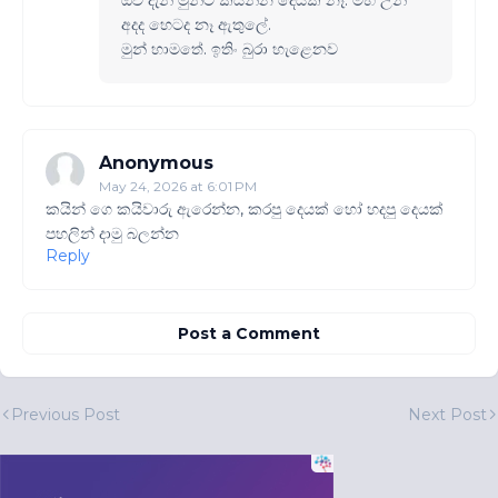
ඔව් දැන් මුන්ට කියන්න දෙයක් නෑ. මහ උන්
අදද හෙටද නෑ ඇතුලේ.
මුන් හාමතේ. ඉතිං බුරා හැළෙනව
Anonymous
May 24, 2026 at 6:01 PM
කයින් ගෙ කයිවාරු ඇරෙන්න, කරපු දෙයක් හෝ හදපු දෙයක්
පහලින් දාමු බලන්න
Reply
Post a Comment
Previous Post
Next Post