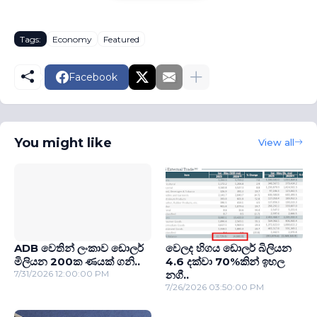
Tags:
Economy
Featured
Facebook
You might like
View all
ADB වෙතින් ලංකාව ඩොලර්
වෙලද හිගය ඩොලර් බිලියන
මිලියන 200ක ණයක් ගනි..
4.6 දක්වා 70%කින් ඉහල
7/31/2026 12:00:00 PM
නගී..
7/26/2026 03:50:00 PM