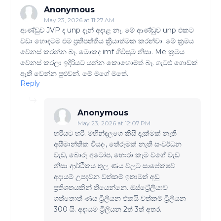
Anonymous
May 23, 2026 at 11:27 AM
ආණ්ඩුව JVP ද unp දැන් අදාළ නෑ. මේ ආණ්‌ඩුව unp එකට
වඩා හොඳටම එම ප්‍රතිපත්තිය ක්‍රියාත්මක කරන්වා. මේ ක්‍රමය
වෙනස් කරන්න බෑ. මොකද imf ගිවිසුම නිසා. Me ක්‍රමය
වෙනස් කරලා ඉදිරියට යන්න කොහොමත් බෑ. ගැටළු ගොඩක්
ඇති වෙන්න පුළුවන්. මේ මගේ මතේ.
Reply
Anonymous
May 23, 2026 at 12:07 PM
හරියට හරි. මහින්දලගෙ කිසි දැක්මක් නැති
අසීමාන්තික වියදං, තේරුමක් නැති සංවර්ධන
වැඩ, බොරු අටෝප, හොරා කෑම වගේ වැඩ
නිසා ආර්ථිකය තුල ණය වලට සාපේක්ෂව
අදායම් උපදවන වත්කම් ඉතාමත් අඩු
ප්‍රතිශතයකින් තියෙන්නෙ. ඔස්ට්‍රේලියාව
ගත්තොත් ණය ට්‍රිලියන එකයි වත්කම් ට්‍රිලියන
300 යි. අදායම ට්‍රිලියන 2ත් 3ත් අතර.