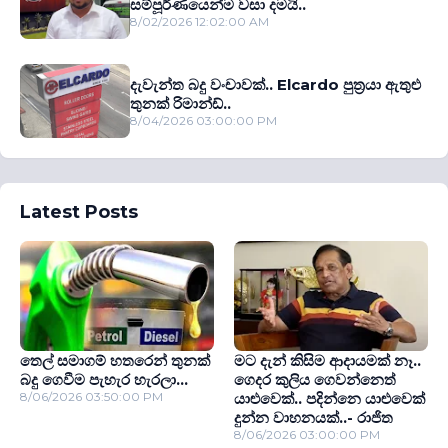
සම්පූර්ණයෙන්ම වසා දමයි..
8/02/2026 12:02:00 AM
දැවැන්ත බදු වංචාවක්.. Elcardo පුත‍්‍රයා ඇතුළු
තුනක් රිමාන්ඩ්..
8/04/2026 03:00:00 PM
Latest Posts
තෙල් සමාගම් හතරෙන් තුනක්
මට දැන් කිසිම ආදායමක් නෑ..
බදු ගෙවීම පැහැර හැරලා...
ගෙදර කුලිය ගෙවන්නෙත්
8/06/2026 03:50:00 PM
යාළුවෙක්.. පදින්නෙ යාළුවෙක්
දුන්න වාහනයක්..- රාජිත
8/06/2026 03:00:00 PM