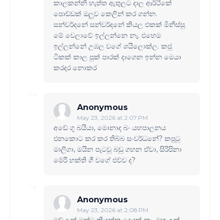
කාලකන්නි හැත්ත ඇතුලට දාල ආර්ථිකේ
පොඩ්ඩක් ඔලුව කෙලින් කර ගන්න.
සන්වර්දනේ සන්වර්දනේ කියල එකක් මිනිස්සු
මේ වෙලාවේ ඉල්ලන්නෙ නෑ. එහෙම
ඉල්ලන්නේ උඹල වගේ ශයිලොක්ල. කජු
ටිකක් කාල පුක් පාරක් දාගෙන ඉන්න මෙයා
කරදර නොකර
Anonymous
May 23, 2026 at 2:07 PM
අඩේ ගූ බයියා, මොනාද බං යහපාලනය
එනකොට කර කර තිබ්බ සංවර්ධනේ? කපුටු
මාලිගා, මයින පැටවූ බඩු ගහන ඒවා, සිරිපිනා
මේරි භක්ති ගී වගේ එව්ව ද?
Anonymous
May 23, 2026 at 2:08 PM