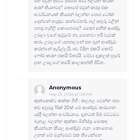
මහ එවුන් ආවට පස්සේ ණය බිලියන කීයක්
අරන් තියනවද? තොපේ එවුන් කරපු එක
සංවර්ධනයක් කියපන් බලන්න පොර ටෝක්
දෙන්නේ නැතුව. කන්ටේනර්, ගල් අඟුරු වලින්
ගහපු ගැහිලි කොහොමද? යකෝ අනිත් ආණ්ඩු
උඹලා වගේ ඇඬුවේ නෑ මොනවා හරි වැඩක්
කරා, උඹලගේ යහපාලනේ සහ දැන් ආණ්ඩුව
කරන්නේ ඇඩිල්ලයි, පච විදින එකයි කෝටි
ෆෝම් කරන එකයි විතරයි. මේවා දැකලත් හුරේ
දාන උඹලගේ තමයි කාලකන්නි ජීවිත...
Anonymous
May 23, 2026 at 1:53 PM
කුක්කෙක්ට කක්ක ගිහිං. කලබල වෙන්න එපා.
තව අවුරුදු 15ක් 20ක් මේ ආණ්ඩුව කරගෙන
යද්දී බලන්න සංවර්ධනය. දැනටත් බිම් මට්ටමට
බැහැල බලන්න කුක්කා මිනිස්සු මොකද
කියන්නෙ කියල ආණ්ඩුව ගැන. කොහොම
උනත් මේ මැන්ඩෙට් එක තියෙන්නෙ