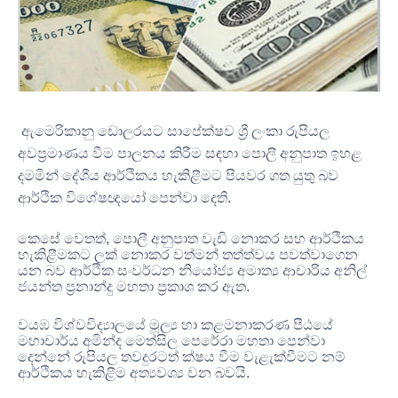
ඇමෙරිකානු ඩොලරයට සාපේක්ෂව ශ්‍රී ලංකා රුපියල
අවප්‍රමාණය වීම පාලනය කිරීම සඳහා පොලී අනුපාත ඉහළ
දමමින් දේශීය ආර්ථිකය හැකිළීමට
පියවර ගත යුතු බව
ආර්ථික විශේෂඥයෝ පෙන්වා දෙති
.
කෙසේ වෙතත්
,
පොලී අනුපාත වැඩි නොකර සහ ආර්ථිකය
හැකිළීමකට ලක් නොකර වත්මන් තත්ත්වය පවත්වාගෙන
යන බව ආර්ථික සංවර්ධන නියෝජ්‍ය අමාත්‍ය ආචාරිය අනිල්
ජයන්ත ප්‍රනාන්දු මහතා ප්‍රකාශ කර ඇත
.
වයඹ විශ්වවිද්‍යාලයේ මූල්‍ය හා කළමනාකරණ පීඨයේ
මහාචාර්ය අමින්ද මෙත්සිල පෙරේරා මහතා පෙන්වා
දෙන්නේ රුපියල තවදුරටත් ක්ෂය වීම වැළැක්වීමට නම්
ආර්ථිකය හැකිළීම අත්‍යවශ්‍ය වන බවයි
.