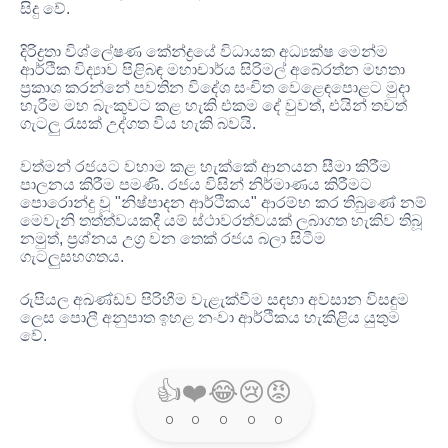
සිදු වේ
.
දිරිද්‍රතා විශ්ලේෂණ කේන්ද්‍රයේ විධායක අධ්‍යක්ෂ මෙන්ම
ආර්ථික විද්‍යාව පිළිබඳ මහාචාර්ය සිරිමල් අබේරත්න මහතා
ප්‍රකාශ කරන්නේ පවතින විදේශ සංචිත වෙළෙඳපොළට මුදා
හැරීම මහ බැංකුවට කළ හැකි එකම දේ වුවත්
,
එයින් තවත්
ගැටලු රැසක් උද්ගත විය හැකි බවයි
.
වත්මන් රජයට වහාම කළ හැක්කේ ආනයන සීමා කිරීම
පාලනය කිරීම පමණි
.
රජය විසින් නිර්මාණය කිරීමට
පොරොන්දු වූ
"
නිෂ්පාදන ආර්ථිකය
"
ආරම්භ කර තිබුණේ නම්
මෙවැනි තත්ත්වයකදී යම් ස්ථාවරත්වයක් ලබාගත හැකිව තිබූ
නමුත්
,
ප්‍රශ්නය උග්‍ර වන තෙක් රජය බලා සිටීම
ගැටලුසහගතය
.
රුපියල අඛණ්ඩව පිරිහීම වැළැක්වීම සඳහා අවසාන විසඳුම
ලෙස පොලී අනුපාත ඉහළ නංවා ආර්ථිකය හැකිළිය යුතුම
වේ
.
👍
❤️
😂
😢
😡
0
0
0
0
0