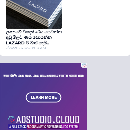
ලංකාවේ විදෙස් ණය ගෙවන්න
අඩු මිලට ණය සොයන්න
LAZARD ට බාර දෙයි..
7/26/2026 10:40:00 AM