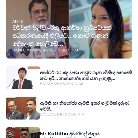
ARTS
මර්වින් සිල්වා-රිතු ආකර්ෂා හුටපටයක්
අධිකරණයේදී එලියට.. කෝටි ගණන්
දේපලත් හෙලිවේ...
lanka C news
-
7/31/2026 10:00:00 AM
මෝටර් රථ බදු වංචා නඩුව ගැන නීතීඥ සභාපති
කට අරී... නාගානන්ද ගස් යන ලකුණු...
8/06/2026 03:20:00 AM
ඇමති හා නියෝජ්‍ය ඇමති අතර ගැටුමක් දරුණු
වෙයි..
8/05/2026 10:00:00 AM
Mr Koththu අවන්හල් ජාලය