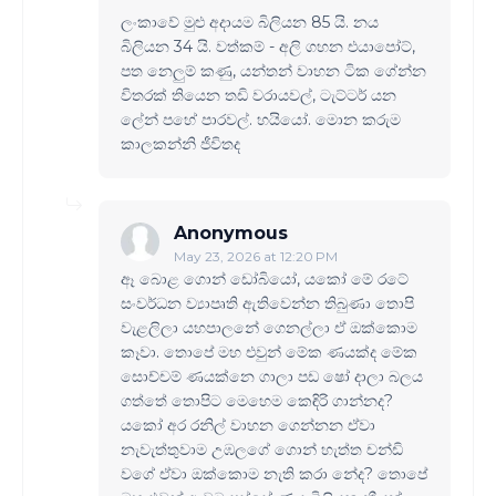
ලංකාවේ මුළු අදායම බිලියන 85 යි. නය
බිලියන 34 යි. වත්කම් - අලි ගහන එයාපෝට්,
පත නෙලුම් කණු, යන්තන් වාහන ටික ගේන්න
විතරක් තියෙන තඩි වරායවල්, ටැට්ටර් යන
ලේන් පහේ පාරවල්. හයියෝ. මොන කරුම
කාලකන්නි ජීවිතද
Anonymous
May 23, 2026 at 12:20 PM
ඈ බොළ ගොන් ඩෝබියෝ, යකෝ මේ රටේ
සංවර්ධන ව්‍යාපෘති ඇතිවෙන්න තිබුණා තොපි
වැළලිලා යහපාලනේ ගෙනල්ලා ඒ ඔක්කොම
කෑවා. තොපේ මහ එවුන් මේක ණයක්ද මේක
සොච්චම් ණයක්නෙ ගාලා පඩ ෂෝ දාලා බලය
ගත්තේ තොපිට මෙහෙම කෙඳිරි ගාන්නද?
යකෝ අර රනිල් වාහන ගෙන්නන ඒවා
නැවැත්තුවාම උඹලගේ ගොන් හැත්ත චන්ඩි
වගේ ඒවා ඔක්කොම නැති කරා නේද? තොපේ