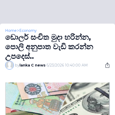
Home
Economy
ඩොලර් සංචිත මුදා හරින්න,
පොලි අනුපාත වැඩි කරන්න
උපදෙස්..
by
lanka C news
-
5/23/2026 10:40:00 AM