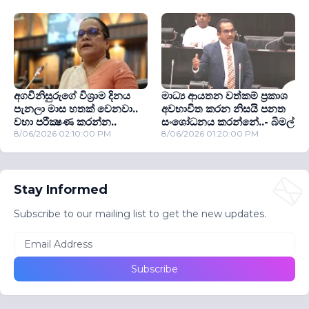
අගවිනිසුරුගේ විශ‍්‍රාම දිනය
මාධ්‍ය ආයතන වත්කම් ප‍්‍රකාශ
පැනලා මාස හතක් වෙනවා..
අවභාවිත කරන නිසයි පනත
වහා පරීක්‍ෂණ කරන්න..
සංශෝධනය කරන්නේ..- බිමල්
8/06/2026 02:10:00 PM
8/06/2026 01:20:00 PM
Stay Informed
Subscribe to our mailing list to get the new updates.