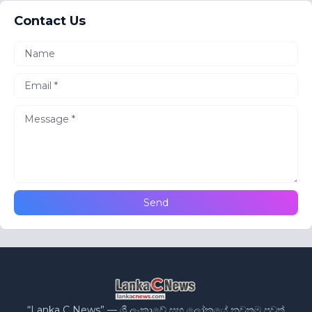
Contact Us
“Lanka C News” — ශ්‍රී ලංකාවේ සහ ලෝකයේ නවතම පුවත්