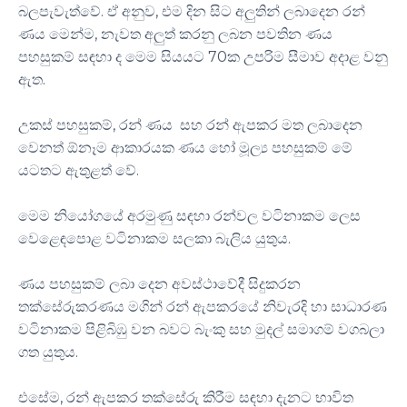
බලපැවැත්වේ. ඒ අනුව, එම දින සිට අලුතින් ලබාදෙන රන්
ණය මෙන්ම, නැවත අලුත් කරනු ලබන පවතින ණය
පහසුකම් සඳහා ද මෙම සියයට 70ක උපරිම සීමාව අදාළ වනු
ඇත.
උකස් පහසුකම්, රන් ණය සහ රන් ඇපකර මත ලබාදෙන
වෙනත් ඕනෑම ආකාරයක ණය හෝ මූල්‍ය පහසුකම් මේ
යටතට ඇතුළත් වේ.
මෙම නියෝගයේ අරමුණු සඳහා රන්වල වටිනාකම ලෙස
වෙළෙඳපොළ වටිනාකම සලකා බැලිය යුතුය.
ණය පහසුකම් ලබා දෙන අවස්ථාවේදී සිදුකරන
තක්සේරුකරණය මගින් රන් ඇපකරයේ නිවැරදි හා සාධාරණ
වටිනාකම පිළිබිඹු වන බවට බැංකු සහ මුදල් සමාගම් වගබලා
ගත යුතුය.
එසේම, රන් ඇපකර තක්සේරු කිරීම සඳහා දැනට භාවිත