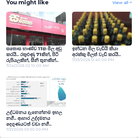
You might like
View all
සතොස භාණ්ඩ 11ක මිල අඩු
ඉන්ධන මිල වැඩියි කියා
කරයි.. රතුළුණු 71කින්, පිටි
අරක්කු මිලත් වැඩි කරයි..
රුපියලකින්, සීනි තුනකින්..
7/23/2026 12:40:00 PM
7/24/2026 02:10:00 AM
උද්ධමනය දැනෙන්නම ඉහල
නගී.. ආහාර උද්දමනය
දෙගුණයටත් වඩා නගී..
7/21/2026 03:50:00 PM