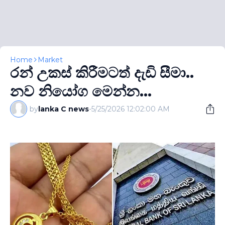
Home
Market
රන් උකස් කිරීමටත් දැඩි සීමා..
නව නියෝග මෙන්න...
by
lanka C news
-
5/25/2026 12:02:00 AM