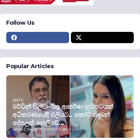
Follow Us
Popular Articles
ARTS
මර්වින් සිල්වා-රිතු ආකර්ෂා හුටපටයක්
අධිකරණයේදී එලියට.. කෝටි ගණන්
දේපලත් හෙලිවේ...
lanka C news
-
7/31/2026 10:00:00 AM