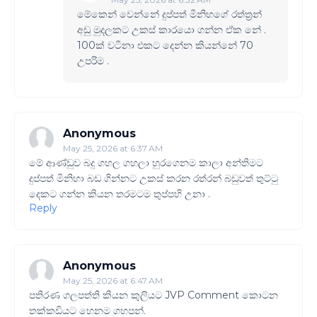
මේකෙන් වෙන්නේ දුප්පත් මිනිහගේ රත්ත්‍රන්
අඩු මුදලකට උකස් කාරයො ගන්න ඒක නේ .
100ක් වටිනා එකට දෙන්න කියන්නේ 70
උපරිම .
Anonymous
May 25, 2026 at 6:37 AM
මේ ආණ්ඩුව බදු ගහල ගහලා හුරගෙනම කාලා අන්තිමට
දුප්පත් මිනිහා බඩ ගින්නට උකස් කරන රත්රන් බඩුවත් තුට්ටු
දෙකට ගන්න කියන තරමටම තුප්පහි උනා .
Reply
Anonymous
May 25, 2026 at 6:47 AM
පතිරණ ගලපත්ති කියන කුලියට JVP Comment කොටන
තක්කඩියට හෙනම ගහපන්.