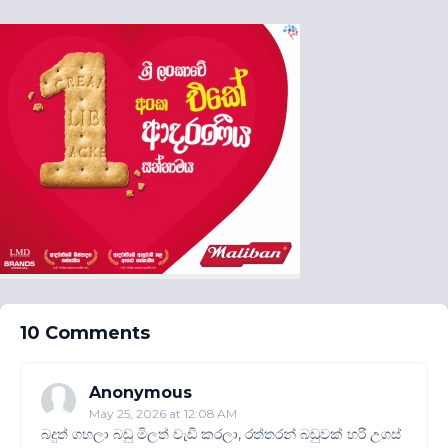
10 Comments
Anonymous
May 25, 2026 at 12:08 AM
බදුත් ගහලා බඩු මිලත් වැඩි කරලා, රත්තරන් බඩුවක් හරි උගස්