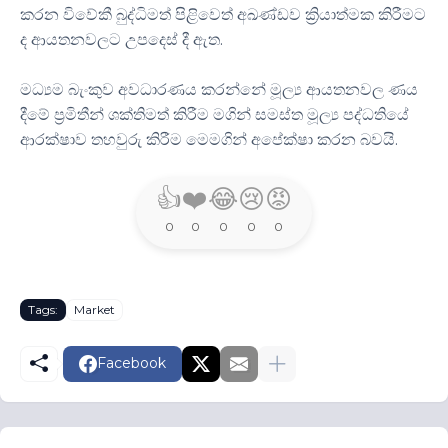
කරන විවේකී බුද්ධිමත් පිළිවෙත් අඛණ්ඩව ක්‍රියාත්මක කිරීමට
ද ආයතනවලට උපදෙස් දී ඇත.
මධ්‍යම බැංකුව අවධාරණය කරන්නේ මූල්‍ය ආයතනවල ණය
දීමේ ප්‍රමිතීන් ශක්තිමත් කිරීම මගින් සමස්ත මූල්‍ය පද්ධතියේ
ආරක්ෂාව තහවුරු කිරීම මෙමගින් අපේක්ෂා කරන බවයි.
👍
❤️
😂
😢
😡
0
0
0
0
0
Tags:
Market
Facebook