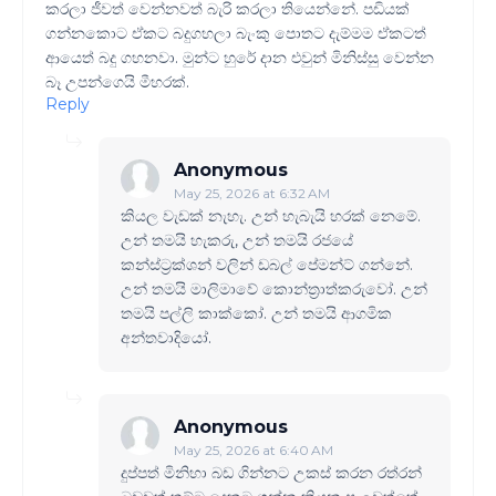
කරලා ජීවත් වෙන්නවත් බැරි කරලා තියෙන්නේ. පඩියක්
ගන්නකොට ඒකට බදුගහලා බැංකු පොතට දැම්මම ඒකටත්
ආයෙත් බදු ගහනවා. මුන්ට හුරේ දාන එවුන් මිනිස්සු වෙන්න
බෑ උපන්ගෙයි මීහරක්.
Reply
Anonymous
May 25, 2026 at 6:32 AM
කියල වැඩක් නැහැ. උන් හැබැයි හරක් නෙමේ.
උන් තමයි හැකරු, උන් තමයි රජයේ
කන්ස්ට්‍රක්ශන් වලින් ඩබල් පේමන්ට් ගන්නේ.
උන් තමයි මාලිමාවේ කොන්ත්‍රාත්කරුවෝ. උන්
තමයි පල්ලි කාක්කෝ. උන් තමයි ආගමික
අන්තවාදියෝ.
Anonymous
May 25, 2026 at 6:40 AM
දුප්පත් මිනිහා බඩ ගින්නට උකස් කරන රත්රන්