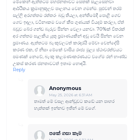
මේකෙන් ඇත්තටම මහජනතාවට සෙතක් සැලසෙනවා
ආර්ථිකය ක්‍රමානුකූලව පාලනය වෙන ගමන්ම. පුළුවන් තරම්
සල්ලි අරගත්තම රත්තරං බඩු තියලා, අන්තිමේදී පොළී ගෙව
ගෙව ඉඳලා, වටිනාකම වගේ කීප ගුණයක් වියදම් කරලා, ඒත්
බඩුව බේර ගන්ඩ බැරුව සින්න වෙලා යනවා. 70%ක් විතරක්
අර ගත්තම සැලකිය යුතු ප්‍රමාණයකින් අඩු වෙයි සින්න වෙන
ප්‍රමාණය. ඇත්තටම බැංකුවලටත් කරදරයි මේවා වෙන්දේසි
කරණ එක, ඒ නිසා මේකේ වාසිය රාජ්‍ය මූල්‍ය ස්ථාවරත්වයට
පමණක් නෙවේ, බැංකු කළමණාකරණයට වගේම රන් භාණ්ඩ
උකස් කරණ ජනතාවටත් ඉතාම හොඳයි.
Reply
Anonymous
May 25, 2026 at 6:31 AM
තාමත් මේ වසල ආන්ඩුවට කඩේ යන පාහර
හැත්තක් ඉන්නව ඉතින් මේ වගේ.
පකේ ගසා කෑම
May 25, 2026 at 6:32 AM