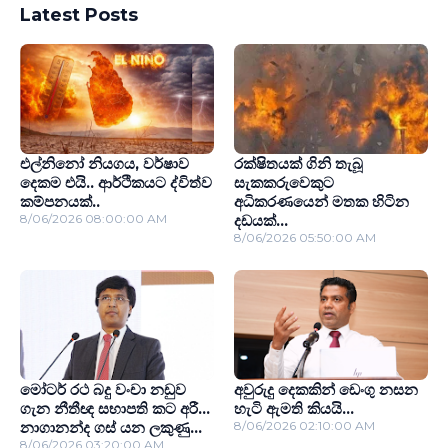
Latest Posts
එල්නිනෝ නියගය, වර්ෂාව
රක්ෂිතයක් ගිනි තැබූ
දෙකම එයි.. ආර්ථිකයට ද්විත්ව
සැකකරුවෙකුට
කම්පනයක්..
අධිකරණයෙන් මතක හිටින
8/06/2026 08:00:00 AM
දඩයක්...
8/06/2026 05:50:00 AM
මෝටර් රථ බදු වංචා නඩුව
අවුරුදු දෙකකින් ඩෙංගු නසන
ගැන නීතීඥ සභාපති කට අරී...
හැටි ඇමති කියයි...
නාගානන්ද ගස් යන ලකුණු...
8/06/2026 02:10:00 AM
8/06/2026 03:20:00 AM