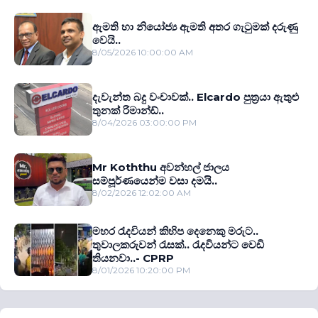
ඇමති හා නියෝජ්‍ය ඇමති අතර ගැටුමක් දරුණු
වෙයි..
8/05/2026 10:00:00 AM
දැවැන්ත බදු වංචාවක්.. Elcardo පුත‍්‍රයා ඇතුළු
තුනක් රිමාන්ඩ්..
8/04/2026 03:00:00 PM
Mr Koththu අවන්හල් ජාලය
සම්පූර්ණයෙන්ම වසා දමයි..
8/02/2026 12:02:00 AM
මහර රැදවියන් කිහිප දෙනෙකු මරුට..
තුවාලකරුවන් රැසක්.. රැදවියන්ට වෙඩි
තියනවා..- CPRP
8/01/2026 10:20:00 PM