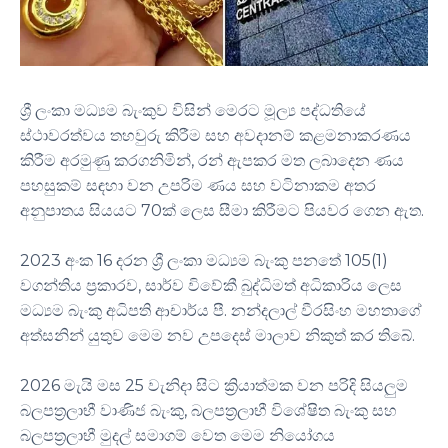
ශ්‍රී ලංකා මධ්‍යම බැංකුව විසින් මෙරට මූල්‍ය පද්ධතියේ
ස්ථාවරත්වය තහවුරු කිරීම සහ අවදානම් කළමනාකරණය
කිරීම අරමුණු කරගනිමින්, රන් ඇපකර මත ලබාදෙන ණය
පහසුකම් සඳහා වන උපරිම ණය සහ වටිනාකම අතර
අනුපාතය සියයට 70ක් ලෙස සීමා කිරීමට පියවර ගෙන ඇත.
2023 අංක 16 දරන ශ්‍රී ලංකා මධ්‍යම බැංකු පනතේ 105(1)
වගන්තිය ප්‍රකාරව, සාර්ව විවේකී බුද්ධිමත් අධිකාරිය ලෙස
මධ්‍යම බැංකු අධිපති ආචාර්ය පී. නන්දලාල් වීරසිංහ මහතාගේ
අත්සනින් යුතුව මෙම නව උපදෙස් මාලාව නිකුත් කර තිබේ.
2026 මැයි මස 25 වැනිදා සිට ක්‍රියාත්මක වන පරිදි සියලුම
බලපත්‍රලාභී වාණිජ බැංකු, බලපත්‍රලාභී විශේෂිත බැංකු සහ
බලපත්‍රලාභී මුදල් සමාගම් වෙත මෙම නියෝගය